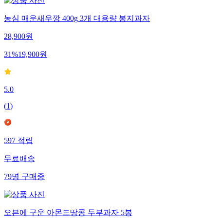
농심 매운새우깡 400g 3개 대용량 봉지과자
28,900
원
31
%
19,900
원
5.0
(
1
)
597
적립
무료배송
79
명
구매중
오븐에 구운 아몬드땅콩 두부과자 5봉