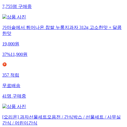
7,755
명
구매중
가마솥에서 튀어나온 찹쌀 누룽지과자 312g 고소한맛 + 달콤
한맛
19,000
원
37
%
11,900
원
357
적립
무료배송
41
명
구매중
[오리온] 과자선물세트모음전 / 간식박스 / 선물세트 / 사무실
간식 / 어린이간식