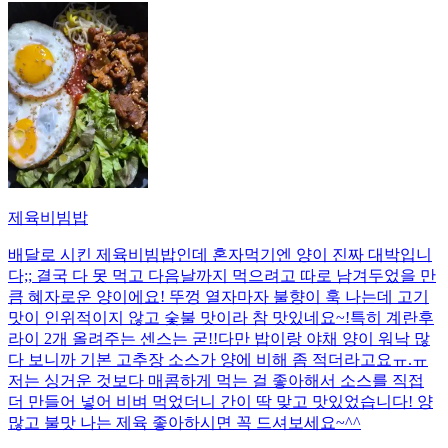
제육비빔밥
배달로 시킨 제육비빔밥인데 혼자먹기엔 양이 진짜 대박입니
다;; 결국 다 못 먹고 다음날까지 먹으려고 따로 남겨두었을 만
큼 혜자로운 양이에요! 뚜껑 열자마자 불향이 훅 나는데 고기
맛이 인위적이지 않고 숯불 맛이라 참 맛있네요~!특히 계란후
라이 2개 올려주는 센스는 굳!! ​다만 밥이랑 야채 양이 워낙 많
다 보니까 기본 고추장 소스가 양에 비해 좀 적더라고요ㅠ.ㅠ
저는 싱거운 것보다 매콤하게 먹는 걸 좋아해서 소스를 직접
더 만들어 넣어 비벼 먹었더니 간이 딱 맞고 맛있었습니다! 양
많고 불맛 나는 제육 좋아하시면 꼭 드셔보세요~^^