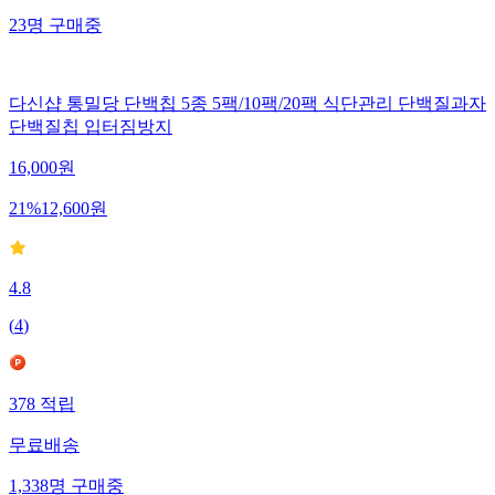
23
명
구매중
다신샵 통밀당 단백칩 5종 5팩/10팩/20팩 식단관리 단백질과자
단백질칩 입터짐방지
16,000
원
21
%
12,600
원
4.8
(
4
)
378
적립
무료배송
1,338
명
구매중