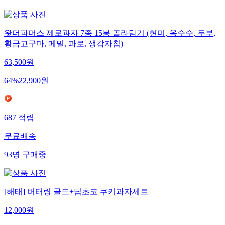
왓더파머스 제로과자 7종 15봉 골라담기 (현미, 옥수수, 두부,
황금고구마, 메밀, 파로, 생감자칩)
63,500
원
64
%
22,900
원
687
적립
무료배송
93
명
구매중
[해태] 버터링 골드+딥초코 쿠키과자세트
12,000
원