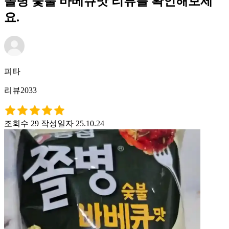
쫄병 숯불 바베큐맛 리뷰를 확인해보세
요.
피타
리뷰2033
조회수 29
작성일자 25.10.24