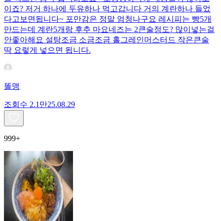
이죠? 저거 하나에 두유하나 먹고갑니다 거의 계란하나 들었
다고보면됩니다~ 포만감은 정말 엄청나구요 레시피는 빵5개
만드는데 계란5개랑 후추 마요네즈는 2큰술정도? 많이넣는걸
안좋아해요 설탕조금 소금조금 홀그레인머스터드 작은큰술
딱 요렇게 넣으면 됩니다.
똘맹
조회수
2.1만
25.08.29
999+