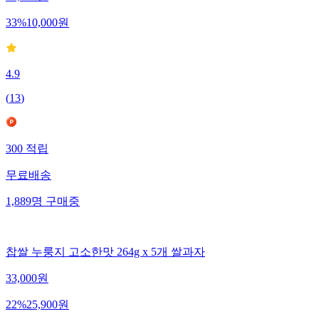
15,000
원
33
%
10,000
원
4.9
(
13
)
300
적립
무료배송
1,889
명
구매중
찹쌀 누룽지 고소한맛 264g x 5개 쌀과자
33,000
원
22
%
25,900
원