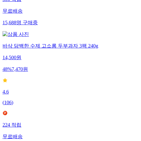
300
적립
무료배송
15,688
명
구매중
바삭 담백한 수제 고소롬 두부과자 3팩 240g
14,500
원
48
%
7,470
원
4.6
(
106
)
224
적립
무료배송