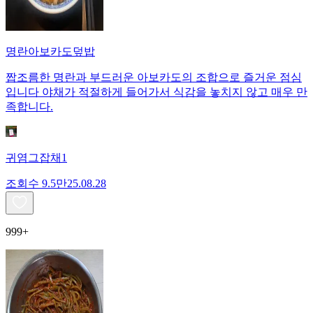
명란아보카도덮밥
짭조름한 명란과 부드러운 아보카도의 조합으로 즐거운 점심
입니다 야채가 적절하게 들어가서 식감을 놓치지 않고 매우 만
족합니다.
귀염그잡채1
조회수
9.5만
25.08.28
999+