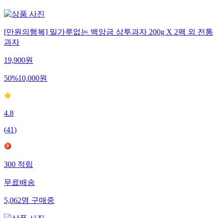
[만원의행복] 밀가루없는 백앙금 상투과자 200g X 2팩 외 전통
과자
19,900
원
50
%
10,000
원
4.8
(
41
)
300
적립
무료배송
5,062
명
구매중