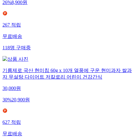
26
%
8,900
원
267
적립
무료배송
118
명
구매중
기름제로 국산 현미칩 60g x 10개 열풍에 구운 현미과자 쌀과
자 무설탕 다이어트 저칼로리 어린이 건강간식
30,000
원
30
%
20,900
원
627
적립
무료배송