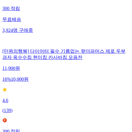
300
적립
무료배송
3,924
명
구매중
[만원의행복] 다이어터 필수 기름없는 왓더파머스 제로 두부
과자 옥수수칩 현미칩 카사바칩 모음전
11,900
원
16
%
10,000
원
4.6
(
139
)