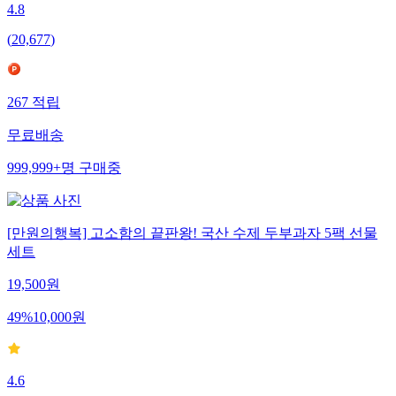
4.8
(
20,677
)
267
적립
무료배송
999,999+
명
구매중
[만원의행복] 고소함의 끝판왕! 국산 수제 두부과자 5팩 선물
세트
19,500
원
49
%
10,000
원
4.6