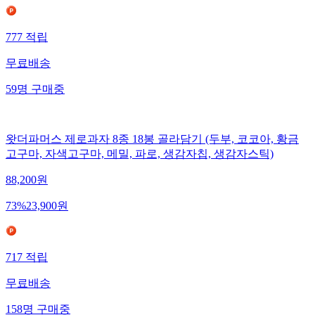
777
적립
무료배송
59
명
구매중
왓더파머스 제로과자 8종 18봉 골라담기 (두부, 코코아, 황금
고구마, 자색고구마, 메밀, 파로, 생감자칩, 생감자스틱)
88,200
원
73
%
23,900
원
717
적립
무료배송
158
명
구매중