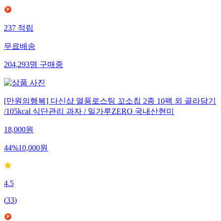
237
적립
무료배송
204,293
명
구매중
[만원의행복] 다신샵 열풍로스팅 꼬소칩 2종 10팩 외 골라담기
/105kcal 식단관리 과자 / 밀가루ZERO 국내산현미
18,000
원
44
%
10,000
원
4.5
(
33
)