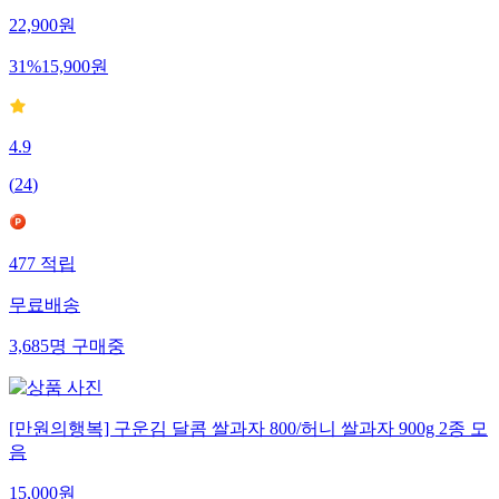
22,900
원
31
%
15,900
원
4.9
(
24
)
477
적립
무료배송
3,685
명
구매중
[만원의행복] 구운김 달콤 쌀과자 800/허니 쌀과자 900g 2종 모
음