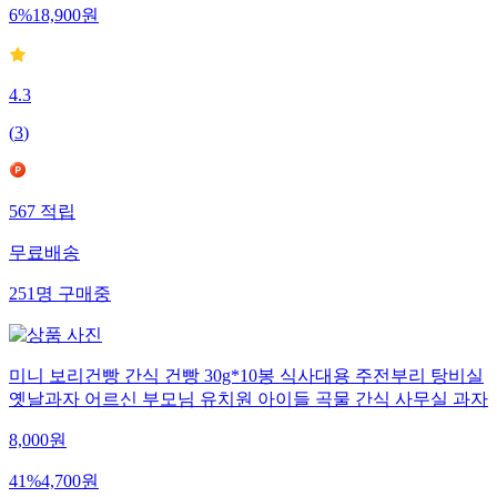
6
%
18,900
원
4.3
(
3
)
567
적립
무료배송
251
명
구매중
미니 보리건빵 간식 건빵 30g*10봉 식사대용 주전부리 탕비실
옛날과자 어르신 부모님 유치원 아이들 곡물 간식 사무실 과자
8,000
원
41
%
4,700
원