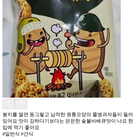
봉지를 열면 동그랗고 납작한 원통모양의 쫄병과자들이 들어
있어요 맛이 강하다기보다는 은은한 숯불바베큐맛이 나요 한
입에 먹기 좋아요
#일반식 #간식