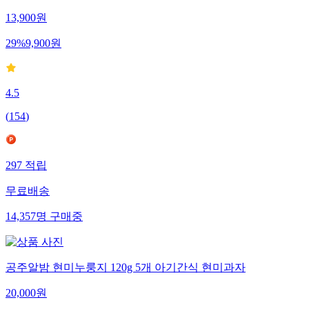
13,900
원
29
%
9,900
원
4.5
(
154
)
297
적립
무료배송
14,357
명
구매중
공주알밤 현미누룽지 120g 5개 아기간식 현미과자
20,000
원