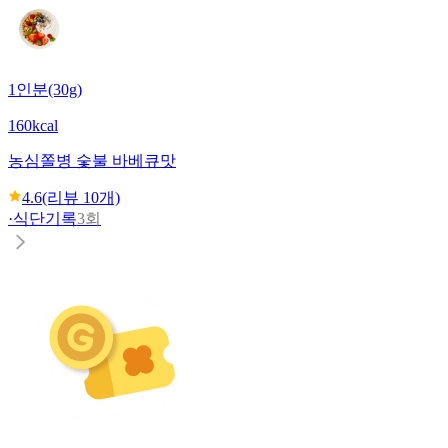
1인분(30g)
160kcal
농심
쫄병 숯불 바베큐맛
4.6
(리뷰
10
개)
·
식단기록
3회