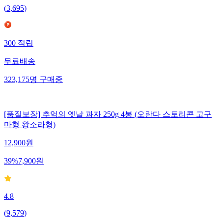
(
3,695
)
300
적립
무료배송
323,175
명
구매중
[품질보장] 추억의 옛날 과자 250g 4봉 (오란다 스토리콘 고구
마형 왕소라형)
12,900
원
39
%
7,900
원
4.8
(
9,579
)