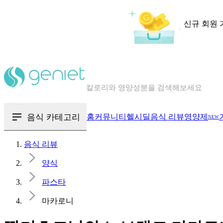
신규 회원 
칼로리와 영양성분을 검색해보세요
혈당 · 다이어트 음식 검색해보세요
음식 · 영양제 리뷰를 찾아보세요
음식 카테고리
홈
커뮤니티
헬시딜
음식 리뷰
영양제
NEW
음식 리뷰
양식
파스타
마카로니