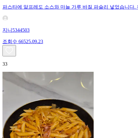
파스타에 알프레도 소스와 마늘 가루 바질 파슬리 넣었습니다.
지니5344503
조회수
665
25.09.23
33