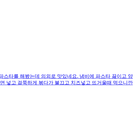
파스타를 해봤는데 의외로 맛있네요. 냄비에 파스타 끓이고 양
타면 넣고 걸쭉하게 볶다가 불끄고 치즈넣고 뜨거울때 먹으니깐