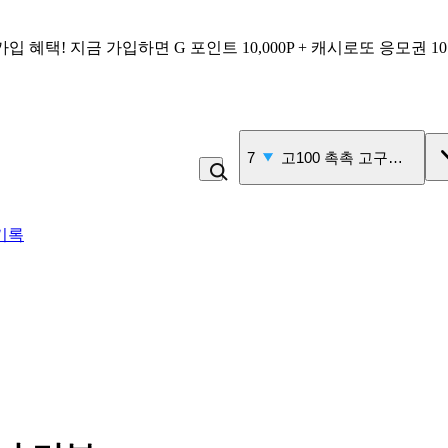
가입 혜택!
지금 가입하면
G 포인트 10,000P + 캐시로또 응모권 1
7
고100 촉촉 고구마 스틱
기록