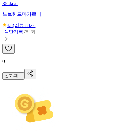
365kcal
노브랜드
마카로니
4.8
(리뷰
83
개)
·
식단기록
782회
0
신고·제보