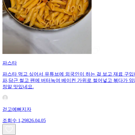
파스타
파스타 먹고 싶어서 유튜브에 외국인이 하는 걸 보고 재료 구
파,당근 썰고 팬에 버터녹여 베이컨 가위로 썰어넣고 볶다가 
정말 맛있네요.
걷고예뻐지자
조회수
1,298
26.04.05