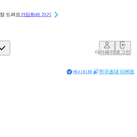
0장
드려요
가입하러 가기
마이페이지
로그인
캐시리뷰
친구초대 이벤트