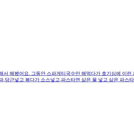
입해서 해봤어요. 그동안 스파게티국수만 해먹다가 호기심에 이런 
양파,당근넣고 볶다가 소스넣고,파스타면 삶은 물 넣고 삶은 파스