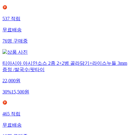
537
적립
무료배송
76
명
구매중
티아시아 아시안소스 2종 2+2병 골라담기+라이스누들 3mm
증정 /쌀국수/팟타이
22,000
원
30
%
15,500
원
465
적립
무료배송