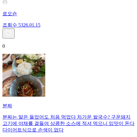
로오숀
조회수
53
26.01.15
0
분짜
분짜는 말은 들었어도 처음 먹었다 차가운 쌀국수? 구운돼지
고기에 야채를 곁들여 상콤한 소스에 적셔 먹으니 입맛이 돈다
다이어트식으로 손색이 없다