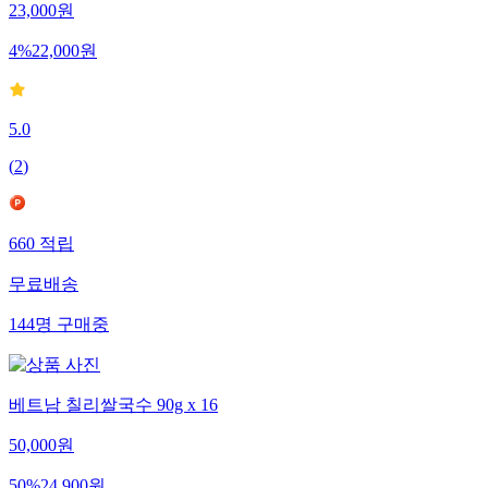
23,000
원
4
%
22,000
원
5.0
(
2
)
660
적립
무료배송
144
명
구매중
베트남 칠리쌀국수 90g x 16
50,000
원
50
%
24,900
원