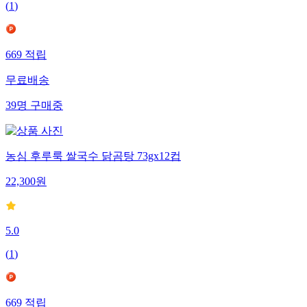
(
1
)
669
적립
무료배송
39
명
구매중
농심 후루룩 쌀국수 닭곰탕 73gx12컵
22,300
원
5.0
(
1
)
669
적립