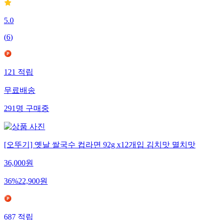
5.0
(
6
)
121
적립
무료배송
291
명
구매중
[오뚜기] 옛날 쌀국수 컵라면 92g x12개입 김치맛 멸치맛
36,000
원
36
%
22,900
원
687
적립