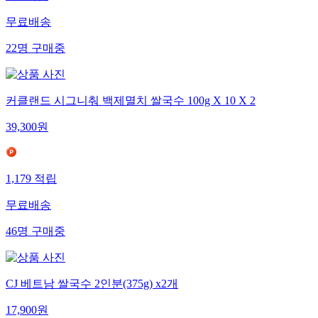
무료배송
22
명
구매중
커클랜드 시그니춰 백제멸치 쌀국수 100g X 10 X 2
39,300
원
1,179
적립
무료배송
46
명
구매중
CJ 베트남 쌀국수 2인분(375g) x2개
17,900
원