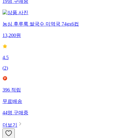
19
명
구매중
농심 후루룩 쌀국수 미역국 74gx6컵
13,200
원
4.5
(
2
)
396
적립
무료배송
44
명
구매중
더보기