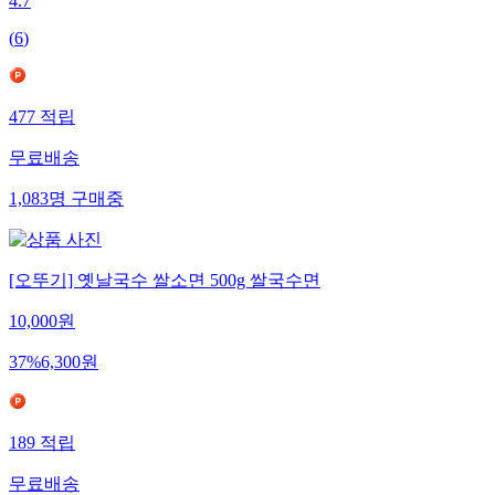
4.7
(
6
)
477
적립
무료배송
1,083
명
구매중
[오뚜기] 옛날국수 쌀소면 500g 쌀국수면
10,000
원
37
%
6,300
원
189
적립
무료배송