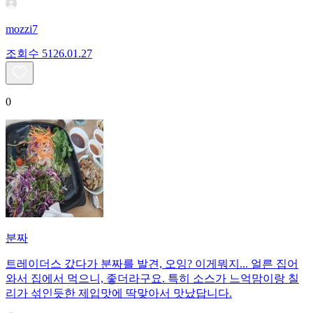
mozzi7
조회수
51
26.01.27
0
분짜
트레이더스 갔다가 분짜를 발견, 오잉? 이게뭐지... 얼른 집어
와서 집에서 먹으니, 좋더라구요. 특히 소스가 느억맘이랑 칠
리가 섞인듯한 제입맛에 딱맞아서 맛났답니다.