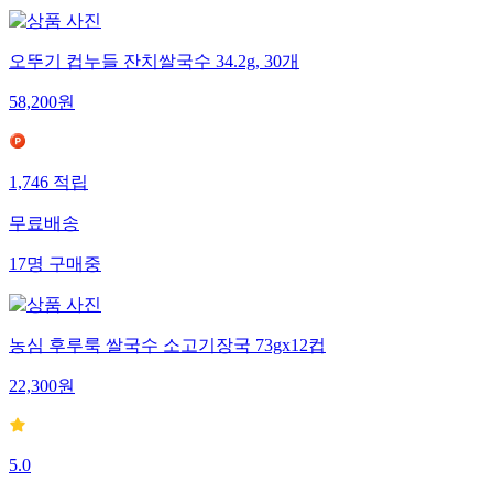
오뚜기 컵누들 잔치쌀국수 34.2g, 30개
58,200
원
1,746
적립
무료배송
17
명
구매중
농심 후루룩 쌀국수 소고기장국 73gx12컵
22,300
원
5.0