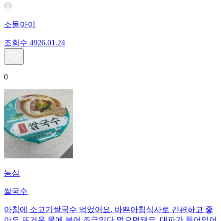
소돌아이
조회수
49
26.01.24
0
농심
쌀국수
아침에 소고기쌀국수 먹었어요. 바쁜아침식사로 간편하고 좋
아요 뜨거운 물에 부어 조금있다 먹으면돼요. 대파가 들어있어