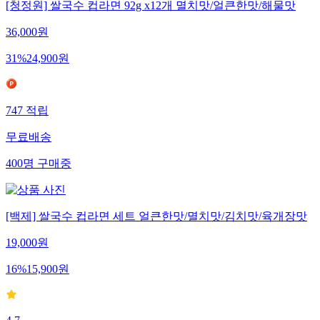
[청정원] 쌀국수 컵라면 92g x12개 멸치맛/얼큰한맛/해물맛
36,000
원
31
%
24,900
원
747
적립
무료배송
400
명
구매중
[백제] 쌀국수 컵라면 세트 얼큰한맛/멸치맛/김치맛/육개장맛
19,000
원
16
%
15,900
원