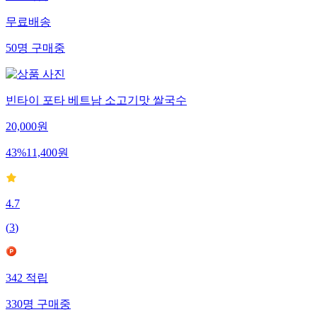
무료배송
50
명
구매중
빈타이 포타 베트남 소고기맛 쌀국수
20,000
원
43
%
11,400
원
4.7
(
3
)
342
적립
330
명
구매중