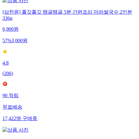
[삼천원] 쫄깃쫄깃 탱글탱글 5분 간편조리 마라쌀국수 2인분
336g
6,900
원
57
%
3,000
원
4.8
(
206
)
90
적립
무료배송
17,422
명
구매중