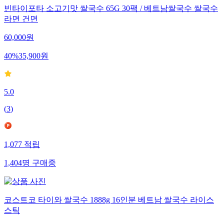
빈타이포타 소고기맛 쌀국수 65G 30팩 / 베트남쌀국수 쌀국수
라면 건면
60,000
원
40
%
35,900
원
5.0
(
3
)
1,077
적립
1,404
명
구매중
코스트코 타이와 쌀국수 1888g 16인분 베트남 쌀국수 라이스
스틱