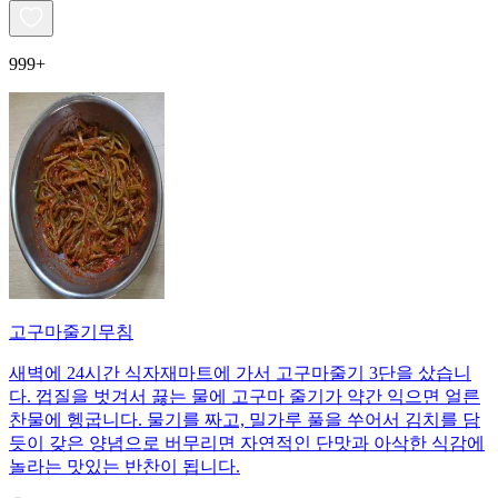
999+
고구마줄기무침
새벽에 24시간 식자재마트에 가서 고구마줄기 3단을 샀습니
다. 껍질을 벗겨서 끓는 물에 고구마 줄기가 약간 익으면 얼른
찬물에 헹굽니다. 물기를 짜고, 밀가루 풀을 쑤어서 김치를 담
듯이 갖은 양념으로 버무리면 자연적인 단맛과 아삭한 식감에
놀라는 맛있는 반찬이 됩니다.