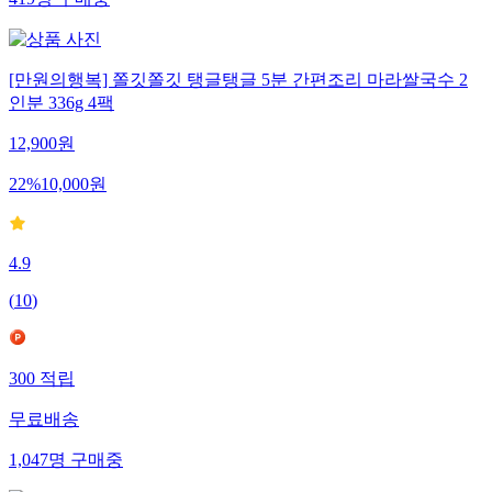
[만원의행복] 쫄깃쫄깃 탱글탱글 5분 간편조리 마라쌀국수 2
인분 336g 4팩
12,900
원
22
%
10,000
원
4.9
(
10
)
300
적립
무료배송
1,047
명
구매중