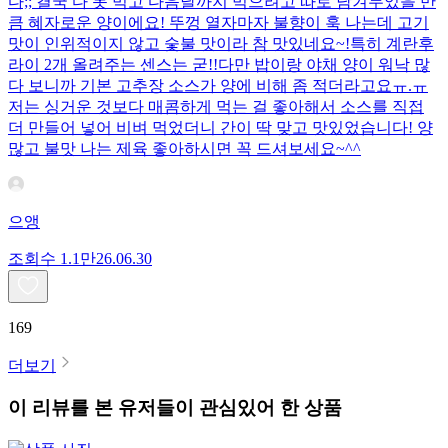
다;; 결국 다 못 먹고 다음날까지 먹으려고 따로 남겨두었을 만
큼 혜자로운 양이에요! 뚜껑 열자마자 불향이 훅 나는데 고기
맛이 인위적이지 않고 숯불 맛이라 참 맛있네요~!특히 계란후
라이 2개 올려주는 센스는 굳!! ​다만 밥이랑 야채 양이 워낙 많
다 보니까 기본 고추장 소스가 양에 비해 좀 적더라고요ㅠ.ㅠ
저는 싱거운 것보다 매콤하게 먹는 걸 좋아해서 소스를 직접
더 만들어 넣어 비벼 먹었더니 간이 딱 맞고 맛있었습니다! 양
많고 불맛 나는 제육 좋아하시면 꼭 드셔보세요~^^
으앵
조회수
1.1만
26.06.30
169
더보기
이 리뷰를 본 유저들이 관심있어 한 상품