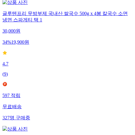
글루텐프리 무방부제 국내산 쌀국수 500g x 4봉 칼국수 소면
냉면 스파게티 택 1
30,000
원
34
%
19,900
원
4.7
(
9
)
597
적립
무료배송
327
명
구매중