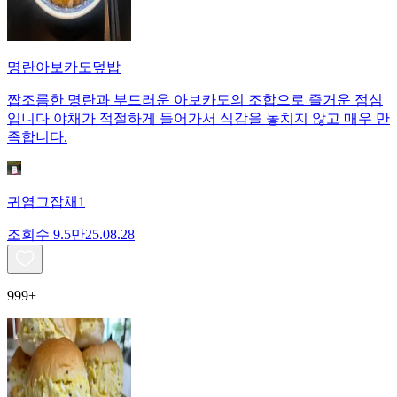
명란아보카도덮밥
짭조름한 명란과 부드러운 아보카도의 조합으로 즐거운 점심
입니다 야채가 적절하게 들어가서 식감을 놓치지 않고 매우 만
족합니다.
귀염그잡채1
조회수
9.5만
25.08.28
999+