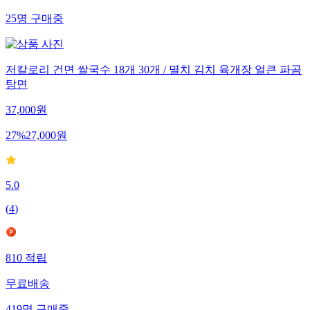
25
명
구매중
저칼로리 건면 쌀국수 18개 30개 / 멸치 김치 육개장 얼큰 파곰
탕면
37,000
원
27
%
27,000
원
5.0
(
4
)
810
적립
무료배송
419
명
구매중