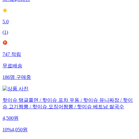
5.0
(
1
)
747
적립
무료배송
186
명
구매중
핫이슈 탱글쫄면 / 핫이슈 포차 우동 / 핫이슈 유니짜장 / 핫이
슈 고기짬뽕 / 핫이슈 오징어짬뽕 / 핫이슈 베트남 쌀국수
4,500
원
10
%
4,050
원