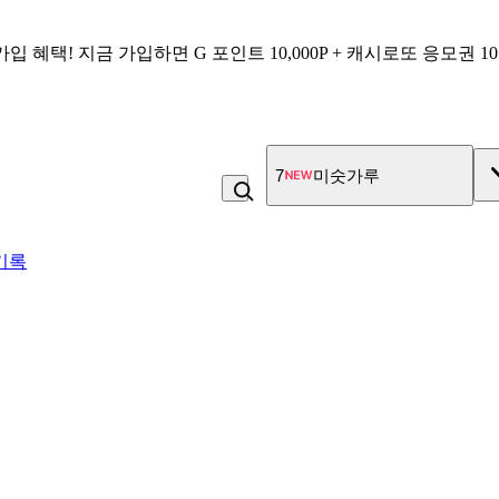
가입 혜택!
지금 가입하면
G 포인트 10,000P + 캐시로또 응모권 1
7
미숫가루
기록