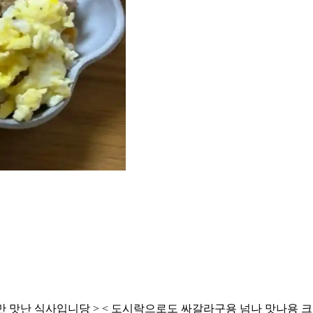
 맛난 식사입니당 > < 도시락으로도 싸갈라구용 넘나 맛나용 