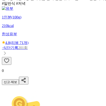
#일반식 #저녁
1인분(100g)
210kcal
한성
유부
4.8
(리뷰
71
개)
·
식단기록
201회
0
신고·제보