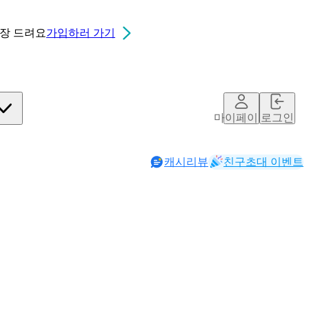
0장
드려요
가입하러 가기
마이페이지
로그인
캐시리뷰
친구초대 이벤트