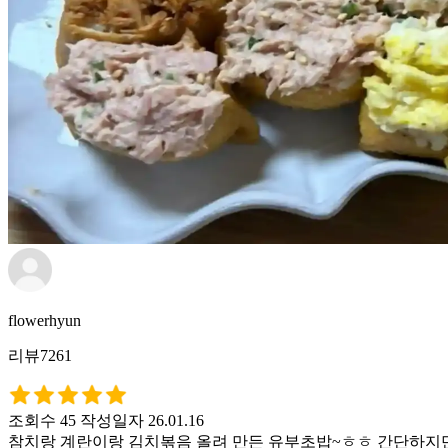
flowerhyun
리뷰7261
조회수 45
작성일자 26.01.16
참치랑 계란이랑 김치볶음 올려 만든 유부초밥~ㅎㅎ 간단하지만