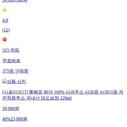
30
%
10,500
원
4.9
(
12
)
315
적립
무료배송
375
명
구매중
[시골이야기] 통째로 짜낸 100% 사과주스 사과즙 사과다움 저
온착즙주스 국내산 당도보장 120ml
39,900
원
40
%
23,900
원