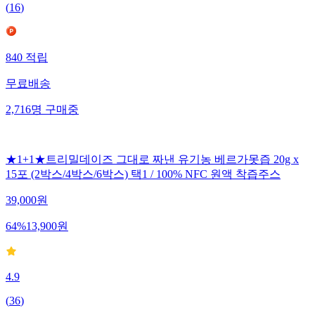
(
16
)
840
적립
무료배송
2,716
명
구매중
★1+1★트리밀데이즈 그대로 짜낸 유기농 베르가못즙 20g x
15포 (2박스/4박스/6박스) 택1 / 100% NFC 원액 착즙주스
39,000
원
64
%
13,900
원
4.9
(
36
)