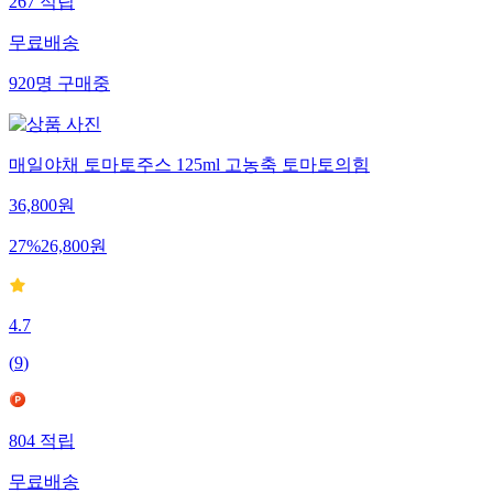
267
적립
무료배송
920
명
구매중
매일야채 토마토주스 125ml 고농축 토마토의힘
36,800
원
27
%
26,800
원
4.7
(
9
)
804
적립
무료배송