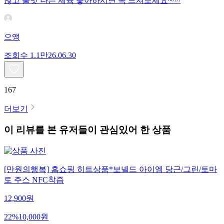
많고 불맛 나는 제육 좋아하시면 꼭 드셔보세요~^^
으앵
조회수
1.1만
26.06.30
167
더보기
이 리뷰를 본 유저들이 관심있어 한 상품
[만원의행복] 홈쇼핑 히트상품*보넬드 아이엠 당근/그린/토마
토 주스 NFC착즙
12,900
원
22
%
10,000
원