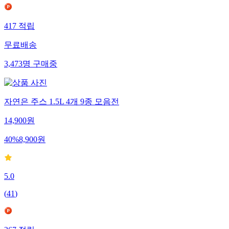
417
적립
무료배송
3,473
명
구매중
자연은 주스 1.5L 4개 9종 모음전
14,900
원
40
%
8,900
원
5.0
(
41
)