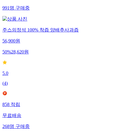
991
명
구매중
주스의정석 100% 착즙 양배추사과즙
56,900
원
50
%
28,620
원
5.0
(
4
)
858
적립
무료배송
268
명
구매중