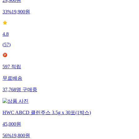
29,900
원
33
%
19,900
원
4.8
(
57
)
597
적립
무료배송
37,768
명
구매중
HWC ABCD 클린주스 3.5g x 30포(1박스)
45,000
원
56
%
19,800
원