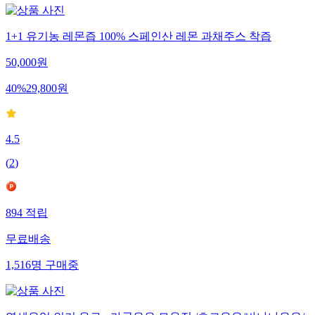
1+1 유기농 레몬즙 100% 스페인산 레몬 과채주스 착즙
50,000
원
40
%
29,800
원
4.5
(
2
)
894
적립
무료배송
1,516
명
구매중