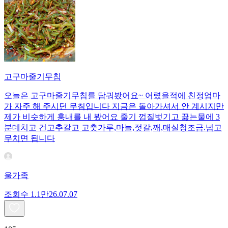
고구마줄기무침
오늘은 고구마줄기무침를 담궈봤어요~ 어렸을적에 친정엄마
가 자주 해 주시던 무침입니다 지금은 돌아가셔서 안 계시지만
제가 비슷하게 훙내를 내 봤어요 줄기 껍질벗기고 끓는물에 3
분데치고 건고추갈고 고춧가루,마늘,젓갈,깨,매실청조금.넘고
무치면 됩니다
울가족
조회수
1.1만
26.07.07