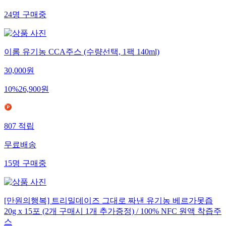
24
명
구매중
이롬 유기농 CCA주스 (수량선택, 1팩 140ml)
30,000
원
10
%
26,900
원
807
적립
무료배송
15
명
구매중
[만원의행복] 트리밀데이즈 그대로 짜낸 유기농 베르가못즙
20g x 15포 (2개 구매시 1개 추가증정) / 100% NFC 원액 착즙주
스