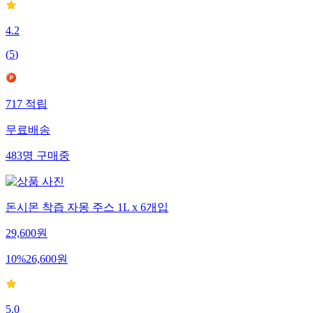
4.2
(
5
)
717
적립
무료배송
483
명
구매중
돈시몬 착즙 자몽 주스 1L x 6개입
29,600
원
10
%
26,600
원