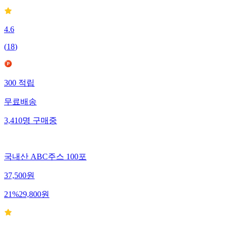
4.6
(
18
)
300
적립
무료배송
3,410
명
구매중
국내산 ABC주스 100포
37,500
원
21
%
29,800
원