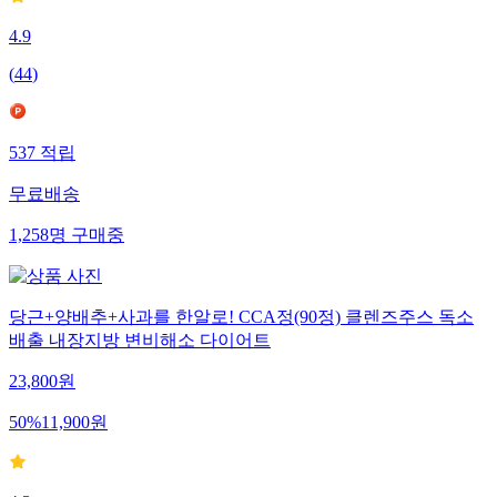
4.9
(
44
)
537
적립
무료배송
1,258
명
구매중
당근+양배추+사과를 한알로! CCA정(90정) 클렌즈주스 독소
배출 내장지방 변비해소 다이어트
23,800
원
50
%
11,900
원