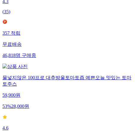
4.3
(
35
)
357
적립
무료배송
46,818
명
구매중
물넣지않은 100프로 대추방울토마토즙 예쁜오늘 맛있는 토마
토주스
59,900
원
53
%
28,000
원
4.6