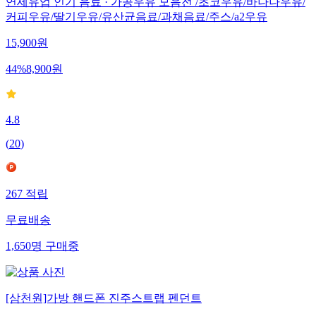
연세유업 인기 음료 · 가공우유 모음전 /초코우유/바나나우유/
커피우유/딸기우유/유산균음료/과채음료/주스/a2우유
15,900
원
44
%
8,900
원
4.8
(
20
)
267
적립
무료배송
1,650
명
구매중
[삼천원]가방 핸드폰 진주스트랩 펜던트