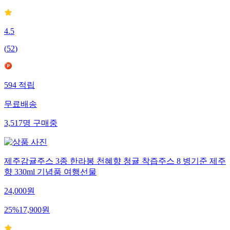
4.5
(
52
)
594
적립
무료배송
3,517
명
구매중
제주감귤주스 3종 한라봉 천혜향 청귤 착즙주스 8 병기준 제주
향 330ml 기념품 여행선물
24,000
원
25
%
17,900
원