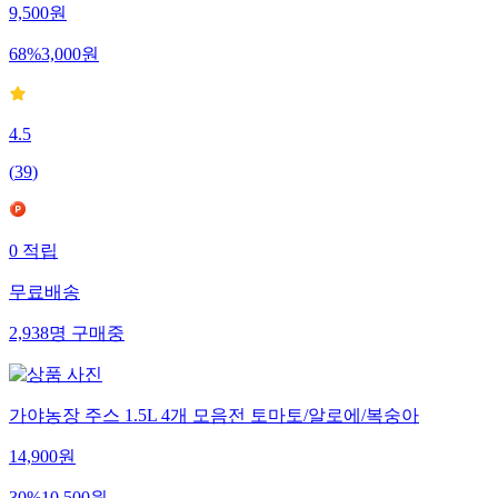
9,500
원
68
%
3,000
원
4.5
(
39
)
0
적립
무료배송
2,938
명
구매중
가야농장 주스 1.5L 4개 모음전 토마토/알로에/복숭아
14,900
원