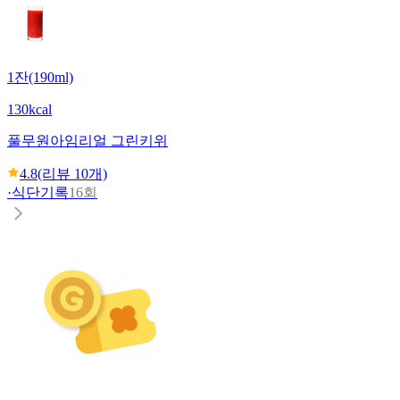
1잔(190ml)
130kcal
풀무원
아임리얼 그린키위
4.8
(리뷰
10
개)
·
식단기록
16회