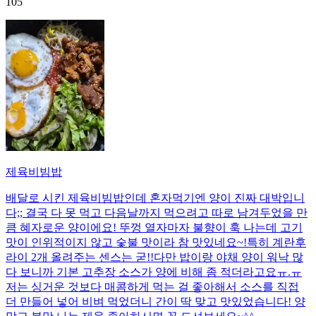
105
제육비빔밥
배달로 시킨 제육비빔밥인데 혼자먹기엔 양이 진짜 대박입니
다;; 결국 다 못 먹고 다음날까지 먹으려고 따로 남겨두었을 만
큼 혜자로운 양이에요! 뚜껑 열자마자 불향이 훅 나는데 고기
맛이 인위적이지 않고 숯불 맛이라 참 맛있네요~!특히 계란후
라이 2개 올려주는 센스는 굳!! ​다만 밥이랑 야채 양이 워낙 많
다 보니까 기본 고추장 소스가 양에 비해 좀 적더라고요ㅠ.ㅠ
저는 싱거운 것보다 매콤하게 먹는 걸 좋아해서 소스를 직접
더 만들어 넣어 비벼 먹었더니 간이 딱 맞고 맛있었습니다! 양