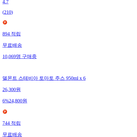
4.7
(
210
)
894
적립
무료배송
10,069
명
구매중
델몬트 스테비아 토마토 주스 950ml x 6
26,300
원
6
%
24,800
원
744
적립
무료배송