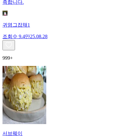
족합니다.
귀염그잡채1
조회수
9.4만
25.08.28
999+
서브웨이