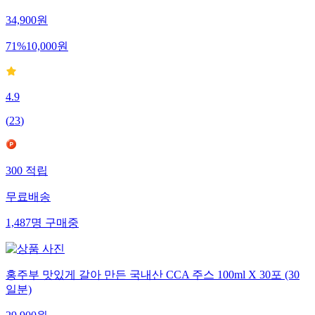
34,900
원
71
%
10,000
원
4.9
(
23
)
300
적립
무료배송
1,487
명
구매중
홍주부 맛있게 갈아 만든 국내산 CCA 주스 100ml X 30포 (30
일분)