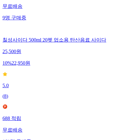
무료배송
9
명
구매중
칠성사이다 500ml 20펫 업소용 탄산음료 사이다
25,500
원
10
%
22,950
원
5.0
(
8
)
688
적립
무료배송