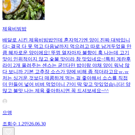
제육비빔밥
배달로 시킨 제육비빔밥인데 혼자먹기엔 양이 진짜 대박입니
다;; 결국 다 못 먹고 다음날까지 먹으려고 따로 남겨두었을 만
큼 혜자로운 양이에요! 뚜껑 열자마자 불향이 훅 나는데 고기
맛이 인위적이지 않고 숯불 맛이라 참 맛있네요~!특히 계란후
라이 2개 올려주는 센스는 굳!! ​다만 밥이랑 야채 양이 워낙 많
다 보니까 기본 고추장 소스가 양에 비해 좀 적더라고요ㅠ.ㅠ
저는 싱거운 것보다 매콤하게 먹는 걸 좋아해서 소스를 직접
더 만들어 넣어 비벼 먹었더니 간이 딱 맞고 맛있었습니다! 양
많고 불맛 나는 제육 좋아하시면 꼭 드셔보세요~^^
으앵
조회수
1.2만
26.06.30