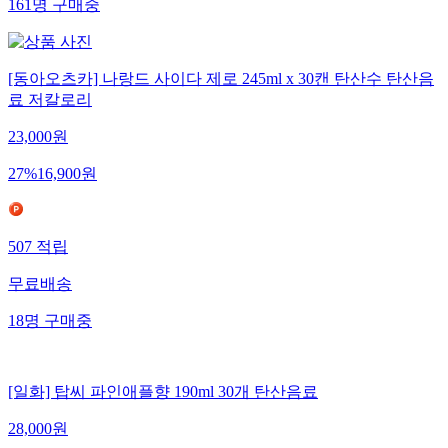
161
명
구매중
[동아오츠카] 나랑드 사이다 제로 245ml x 30캔 탄산수 탄산음
료 저칼로리
23,000
원
27
%
16,900
원
507
적립
무료배송
18
명
구매중
[일화] 탑씨 파인애플향 190ml 30개 탄산음료
28,000
원