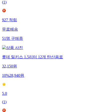
(
1
)
927
적립
무료배송
51
명
구매중
롯데 밀키스 1.5리터 12개 탄산음료
32,150
원
10
%
28,940
원
5.0
(
1
)