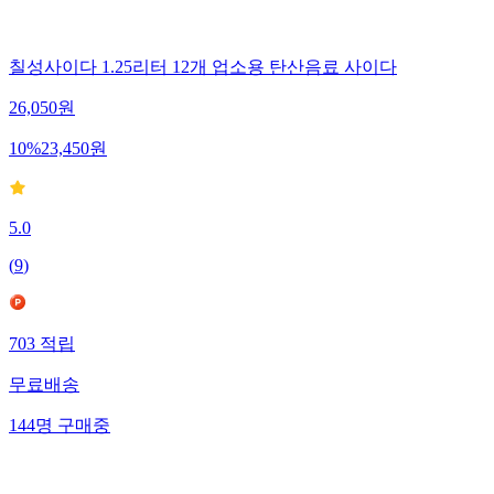
칠성사이다 1.25리터 12개 업소용 탄산음료 사이다
26,050
원
10
%
23,450
원
5.0
(
9
)
703
적립
무료배송
144
명
구매중