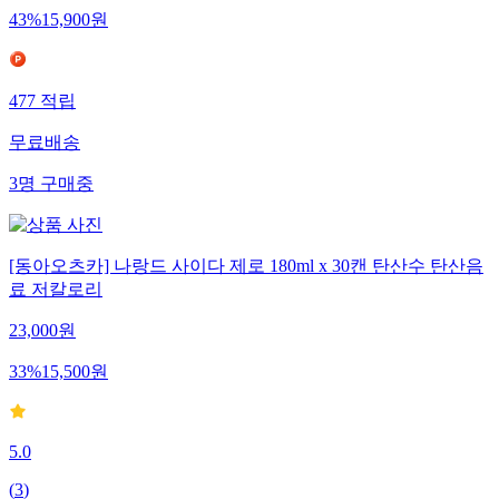
43
%
15,900
원
477
적립
무료배송
3
명
구매중
[동아오츠카] 나랑드 사이다 제로 180ml x 30캔 탄산수 탄산음
료 저칼로리
23,000
원
33
%
15,500
원
5.0
(
3
)