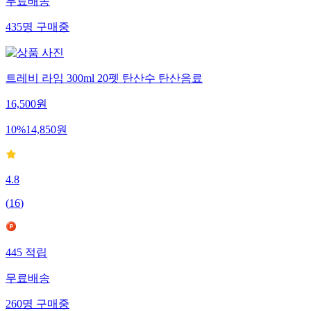
무료배송
435
명
구매중
트레비 라임 300ml 20펫 탄산수 탄산음료
16,500
원
10
%
14,850
원
4.8
(
16
)
445
적립
무료배송
260
명
구매중