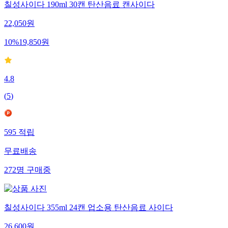
칠성사이다 190ml 30캔 탄산음료 캔사이다
22,050
원
10
%
19,850
원
4.8
(
5
)
595
적립
무료배송
272
명
구매중
칠성사이다 355ml 24캔 업소용 탄산음료 사이다