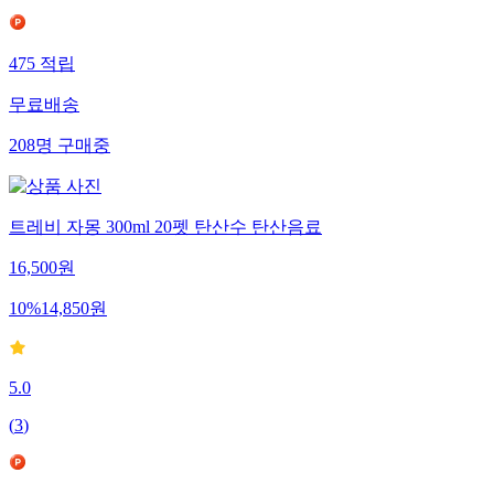
475
적립
무료배송
208
명
구매중
트레비 자몽 300ml 20펫 탄산수 탄산음료
16,500
원
10
%
14,850
원
5.0
(
3
)