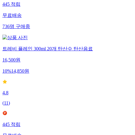
445
적립
무료배송
736
명
구매중
트레비 플레인 300ml 20개 탄산수 탄산음료
16,500
원
10
%
14,850
원
4.8
(
11
)
445
적립