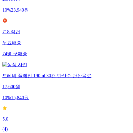
26,600
원
10
%
23,940
원
718
적립
무료배송
74
명
구매중
트레비 플레인 190ml 30캔 탄산수 탄산음료
17,600
원
10
%
15,840
원
5.0
(
4
)