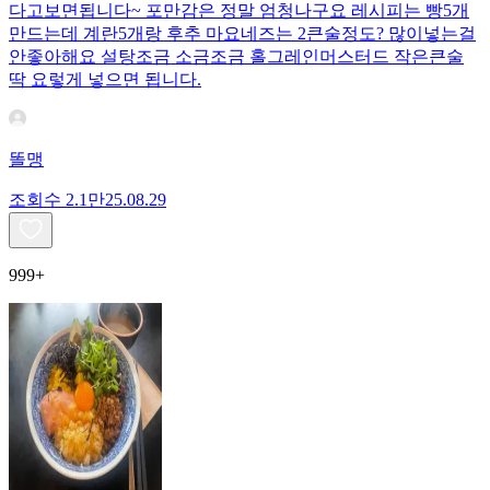
다고보면됩니다~ 포만감은 정말 엄청나구요 레시피는 빵5개
만드는데 계란5개랑 후추 마요네즈는 2큰술정도? 많이넣는걸
안좋아해요 설탕조금 소금조금 홀그레인머스터드 작은큰술
딱 요렇게 넣으면 됩니다.
똘맹
조회수
2.1만
25.08.29
999+