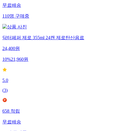
무료배송
110
명
구매중
닥터페퍼 제로 355ml 24캔 제로탄산음료
24,400
원
10
%
21,960
원
5.0
(
3
)
658
적립
무료배송