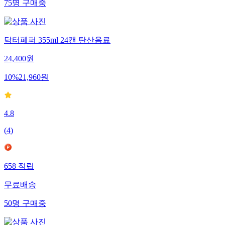
75
명
구매중
닥터페퍼 355ml 24캔 탄산음료
24,400
원
10
%
21,960
원
4.8
(
4
)
658
적립
무료배송
50
명
구매중