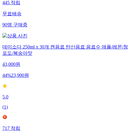
445
적립
무료배송
90
명
구매중
데미소다 250ml x 30개 캔음료 탄산음료 음료수 애플/레몬/청
포도/복숭아맛
43,000
원
44
%
23,900
원
5.0
(
1
)
717
적립