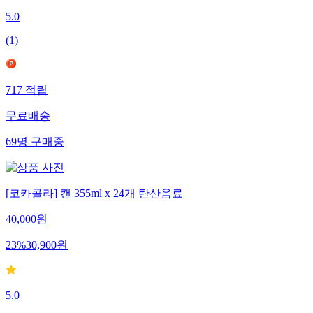
5.0
(
1
)
717
적립
무료배송
69
명
구매중
[코카콜라] 캔 355ml x 24개 탄산음료
40,000
원
23
%
30,900
원
5.0