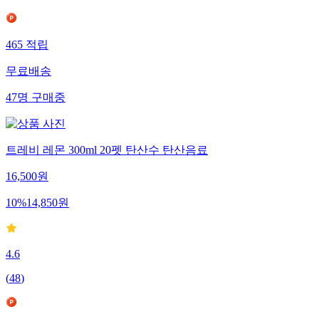
465
적립
무료배송
47
명
구매중
트레비 레몬 300ml 20펫 탄산수 탄산음료
16,500
원
10
%
14,850
원
4.6
(
48
)