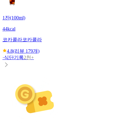
1잔(100ml)
44kcal
코카콜라
코카콜라
4.8
(리뷰
179
개)
·
식단기록
2천+