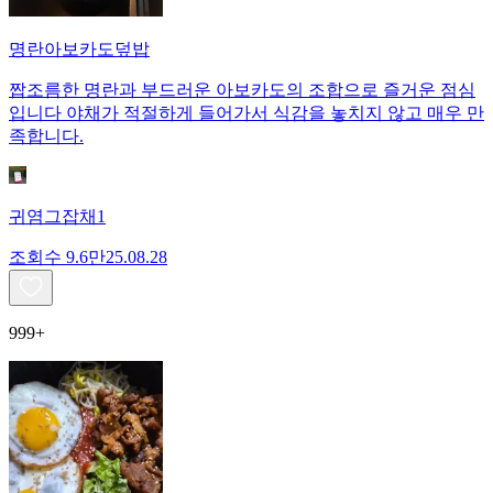
명란아보카도덮밥
짭조름한 명란과 부드러운 아보카도의 조합으로 즐거운 점심
입니다 야채가 적절하게 들어가서 식감을 놓치지 않고 매우 만
족합니다.
귀염그잡채1
조회수
9.6만
25.08.28
999+