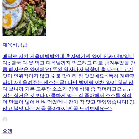
제육비빔밥
배달로 시킨 제육비빔밥인데 혼자먹기엔 양이 진짜 대박입니
다;; 결국 다 못 먹고 다음날까지 먹으려고 따로 남겨두었을 만
큼 혜자로운 양이에요! 뚜껑 열자마자 불향이 훅 나는데 고기
맛이 인위적이지 않고 숯불 맛이라 참 맛있네요~!특히 계란후
라이 2개 올려주는 센스는 굳!! ​다만 밥이랑 야채 양이 워낙 많
다 보니까 기본 고추장 소스가 양에 비해 좀 적더라고요ㅠ.ㅠ
저는 싱거운 것보다 매콤하게 먹는 걸 좋아해서 소스를 직접
더 만들어 넣어 비벼 먹었더니 간이 딱 맞고 맛있었습니다! 양
많고 불맛 나는 제육 좋아하시면 꼭 드셔보세요~^^
으앵