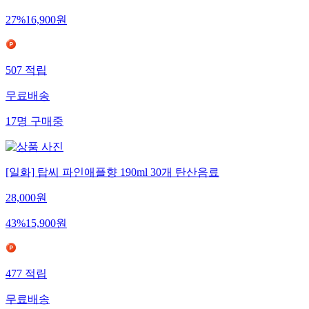
27
%
16,900
원
507
적립
무료배송
17
명
구매중
[일화] 탑씨 파인애플향 190ml 30개 탄산음료
28,000
원
43
%
15,900
원
477
적립
무료배송