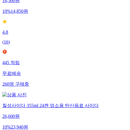
16,500
원
10
%
14,850
원
4.8
(
16
)
445
적립
무료배송
260
명
구매중
칠성사이다 355ml 24캔 업소용 탄산음료 사이다
26,600
원
10
%
23,940
원