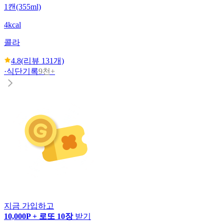
1캔(355ml)
4kcal
콜라
4.8
(리뷰
131
개)
·
식단기록
9천+
지금 가입하고
10,000P + 로또 10장
받기