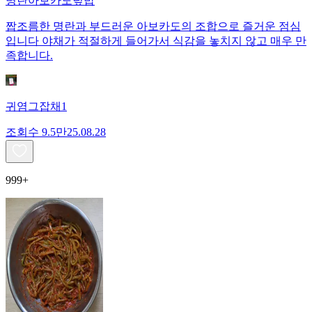
명란아보카도덮밥
짭조름한 명란과 부드러운 아보카도의 조합으로 즐거운 점심
입니다 야채가 적절하게 들어가서 식감을 놓치지 않고 매우 만
족합니다.
귀염그잡채1
조회수
9.5만
25.08.28
999+