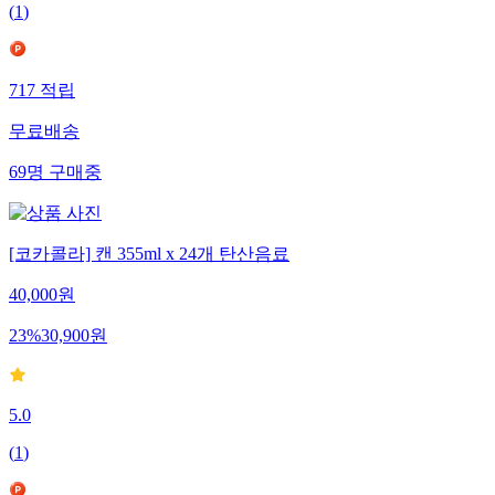
(
1
)
717
적립
무료배송
69
명
구매중
[코카콜라] 캔 355ml x 24개 탄산음료
40,000
원
23
%
30,900
원
5.0
(
1
)