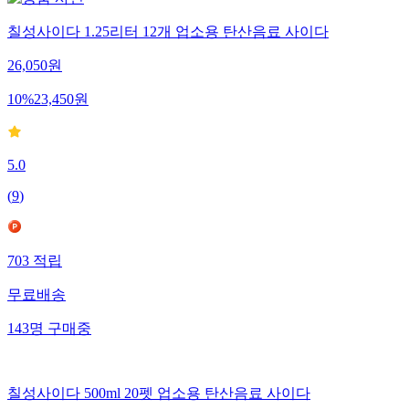
칠성사이다 1.25리터 12개 업소용 탄산음료 사이다
26,050
원
10
%
23,450
원
5.0
(
9
)
703
적립
무료배송
143
명
구매중
칠성사이다 500ml 20펫 업소용 탄산음료 사이다