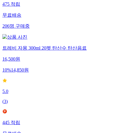
475
적립
무료배송
206
명
구매중
트레비 자몽 300ml 20펫 탄산수 탄산음료
16,500
원
10
%
14,850
원
5.0
(
3
)
445
적립