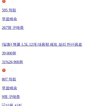
595
적립
무료배송
267
명
구매중
[일화] 맥콜 1.5L 12개 대용량 페트 보리 탄산음료
39,000
원
31
%
26,900
원
807
적립
무료배송
9
명
구매중