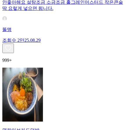
안좋아해요 설탕조금 소금조금 홀그레인머스터드 작은큰술
딱 요렇게 넣으면 됩니다.
똘맹
조회수
2만
25.08.29
999+