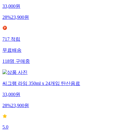
33,000
원
28
%
23,900
원
717
적립
무료배송
118
명
구매중
씨그램 라임 350ml x 24개입 탄산음료
33,000
원
28
%
23,900
원
5.0