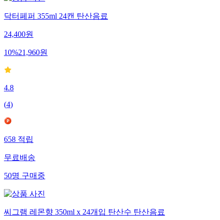
닥터페퍼 355ml 24캔 탄산음료
24,400
원
10
%
21,960
원
4.8
(
4
)
658
적립
무료배송
50
명
구매중
씨그램 레몬향 350ml x 24개입 탄산수 탄산음료