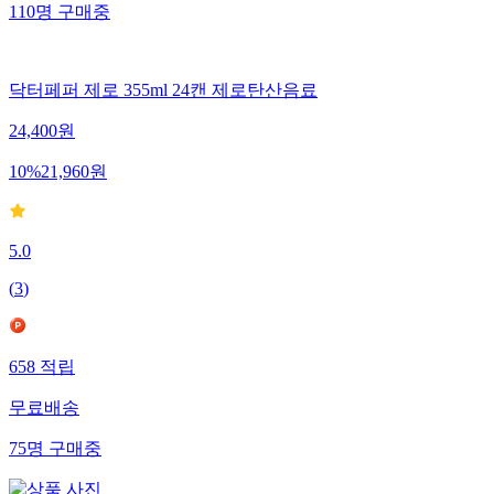
110
명
구매중
닥터페퍼 제로 355ml 24캔 제로탄산음료
24,400
원
10
%
21,960
원
5.0
(
3
)
658
적립
무료배송
75
명
구매중