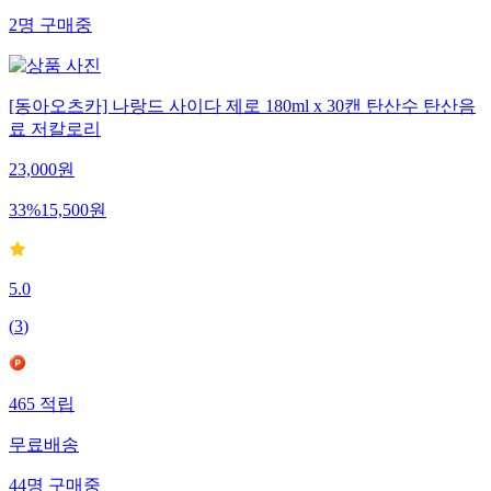
2
명
구매중
[동아오츠카] 나랑드 사이다 제로 180ml x 30캔 탄산수 탄산음
료 저칼로리
23,000
원
33
%
15,500
원
5.0
(
3
)
465
적립
무료배송
44
명
구매중