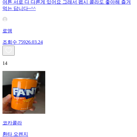
여튼 서로 다 다른게 있어요 그래서 펩시 콜라도 좋아해 즐겨
먹는 답니다~^^
로앰
조회수
759
26.03.24
14
코카콜라
환타 오렌지