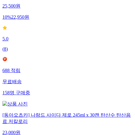
25,500
원
10
%
22,950
원
5.0
(
8
)
688
적립
무료배송
158
명
구매중
[동아오츠카] 나랑드 사이다 제로 245ml x 30캔 탄산수 탄산음
료 저칼로리
23,000
원