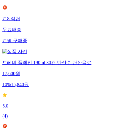
718
적립
무료배송
71
명
구매중
트레비 플레인 190ml 30캔 탄산수 탄산음료
17,600
원
10
%
15,840
원
5.0
(
4
)