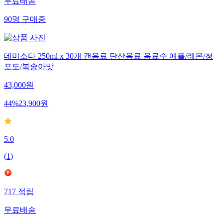
무료배송
90
명
구매중
데미소다 250ml x 30개 캔음료 탄산음료 음료수 애플/레몬/청
포도/복숭아맛
43,000
원
44
%
23,900
원
5.0
(
1
)
717
적립
무료배송