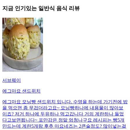
지금 인기있는
일반식
음식 리뷰
서브웨이
에그마요 샌드위치
에그마요 모닝빵 샌드위치 입니다. 수영을 하는데 가기전에 밥
을 먹으면 좀 무겁더라고요~ 모닝빵하나에 내용물이 많아보
이죠? 저거 하나에 두유하나 먹고갑니다 거의 계란하나 들었
다고보면됩니다~ 포만감은 정말 엄청나구요 레시피는 빵5개
만드는데 계란5개랑 후추 마요네즈는 2큰술정도? 많이넣는걸