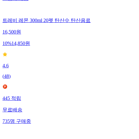
트레비 레몬 300ml 20펫 탄산수 탄산음료
16,500
원
10
%
14,850
원
4.6
(
48
)
445
적립
무료배송
735
명
구매중