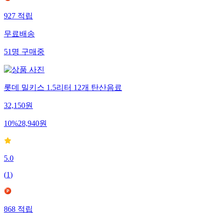
927
적립
무료배송
51
명
구매중
롯데 밀키스 1.5리터 12개 탄산음료
32,150
원
10
%
28,940
원
5.0
(
1
)
868
적립