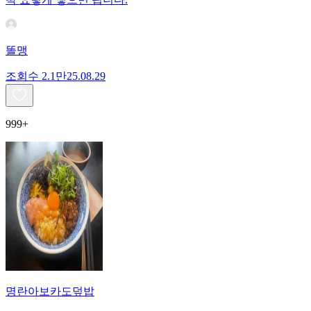
똘맹
조회수
2.1만
25.08.29
999+
명란아보카도덮밥