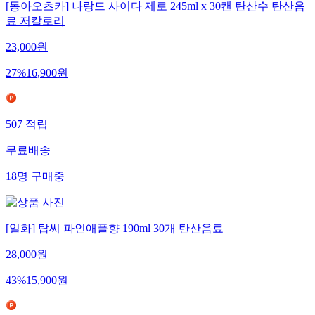
[동아오츠카] 나랑드 사이다 제로 245ml x 30캔 탄산수 탄산음
료 저칼로리
23,000
원
27
%
16,900
원
507
적립
무료배송
18
명
구매중
[일화] 탑씨 파인애플향 190ml 30개 탄산음료
28,000
원
43
%
15,900
원