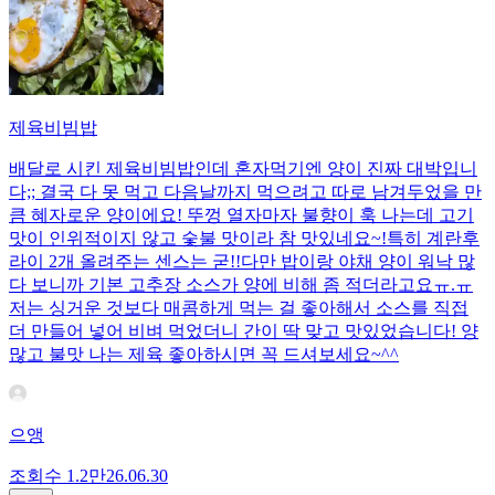
제육비빔밥
배달로 시킨 제육비빔밥인데 혼자먹기엔 양이 진짜 대박입니
다;; 결국 다 못 먹고 다음날까지 먹으려고 따로 남겨두었을 만
큼 혜자로운 양이에요! 뚜껑 열자마자 불향이 훅 나는데 고기
맛이 인위적이지 않고 숯불 맛이라 참 맛있네요~!특히 계란후
라이 2개 올려주는 센스는 굳!! ​다만 밥이랑 야채 양이 워낙 많
다 보니까 기본 고추장 소스가 양에 비해 좀 적더라고요ㅠ.ㅠ
저는 싱거운 것보다 매콤하게 먹는 걸 좋아해서 소스를 직접
더 만들어 넣어 비벼 먹었더니 간이 딱 맞고 맛있었습니다! 양
많고 불맛 나는 제육 좋아하시면 꼭 드셔보세요~^^
으앵
조회수
1.2만
26.06.30