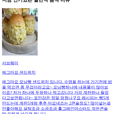
서브웨이
에그마요 샌드위치
에그마요 모닝빵 샌드위치 입니다. 수영을 하는데 가기전에 밥
을 먹으면 좀 무겁더라고요~ 모닝빵하나에 내용물이 많아보
이죠? 저거 하나에 두유하나 먹고갑니다 거의 계란하나 들었
다고보면됩니다~ 포만감은 정말 엄청나구요 레시피는 빵5개
만드는데 계란5개랑 후추 마요네즈는 2큰술정도? 많이넣는걸
안좋아해요 설탕조금 소금조금 홀그레인머스터드 작은큰술
딱 요렇게 넣으면 됩니다.