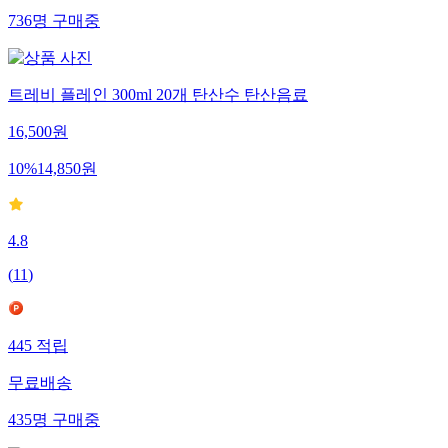
736
명
구매중
트레비 플레인 300ml 20개 탄산수 탄산음료
16,500
원
10
%
14,850
원
4.8
(
11
)
445
적립
무료배송
435
명
구매중