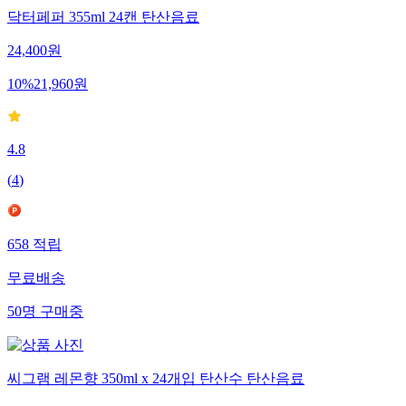
닥터페퍼 355ml 24캔 탄산음료
24,400
원
10
%
21,960
원
4.8
(
4
)
658
적립
무료배송
50
명
구매중
씨그램 레몬향 350ml x 24개입 탄산수 탄산음료