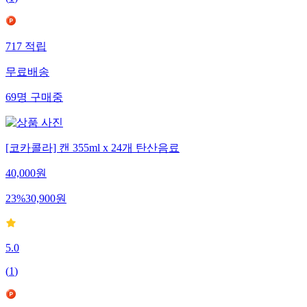
717
적립
무료배송
69
명
구매중
[코카콜라] 캔 355ml x 24개 탄산음료
40,000
원
23
%
30,900
원
5.0
(
1
)