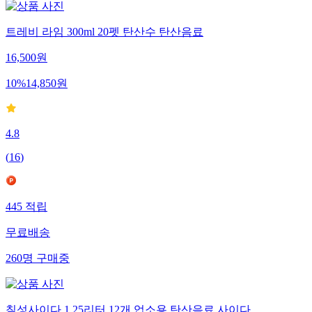
트레비 라임 300ml 20펫 탄산수 탄산음료
16,500
원
10
%
14,850
원
4.8
(
16
)
445
적립
무료배송
260
명
구매중
칠성사이다 1.25리터 12개 업소용 탄산음료 사이다