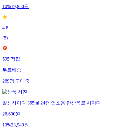
10
%
19,850
원
4.8
(
5
)
595
적립
무료배송
269
명
구매중
칠성사이다 355ml 24캔 업소용 탄산음료 사이다
26,600
원
10
%
23,940
원