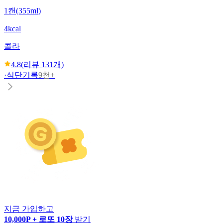
1캔(355ml)
4kcal
콜라
4.8
(리뷰
131
개)
·
식단기록
9천+
지금 가입하고
10,000P + 로또 10장
받기