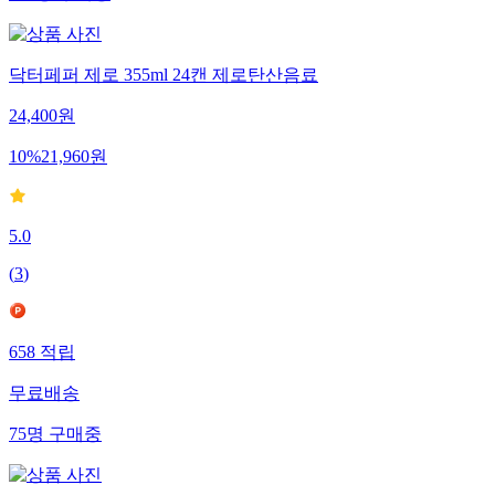
닥터페퍼 제로 355ml 24캔 제로탄산음료
24,400
원
10
%
21,960
원
5.0
(
3
)
658
적립
무료배송
75
명
구매중