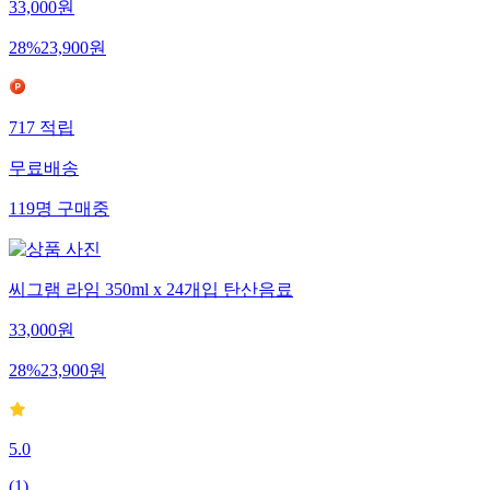
33,000
원
28
%
23,900
원
717
적립
무료배송
119
명
구매중
씨그램 라임 350ml x 24개입 탄산음료
33,000
원
28
%
23,900
원
5.0
(
1
)