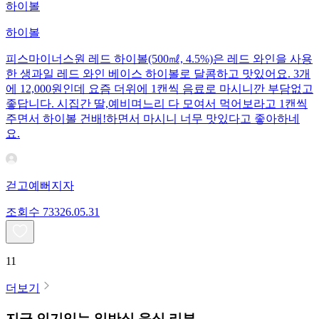
하이볼
하이볼
피스마이너스원 레드 하이볼(500㎖, 4.5%)은 레드 와인을 사용
한 생과일 레드 와인 베이스 하이볼로 달콤하고 맛있어요. 3개
에 12,000원인데 요즘 더위에 1캔씩 음료로 마시니깐 부담없고
좋답니다. 시집간 딸,예비며느리 다 모여서 먹어보라고 1캔씩
주면서 하이볼 건배!하면서 마시니 너무 맛있다고 좋아하네
요.
걷고예뻐지자
조회수
733
26.05.31
11
더보기
지금 인기있는
일반식
음식 리뷰