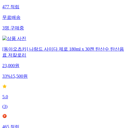
477
적립
무료배송
3
명
구매중
[동아오츠카] 나랑드 사이다 제로 180ml x 30캔 탄산수 탄산음
료 저칼로리
23,000
원
33
%
15,500
원
5.0
(
3
)
465
적립