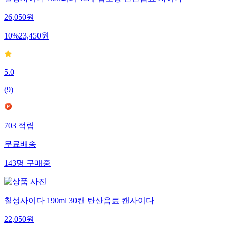
26,050
원
10
%
23,450
원
5.0
(
9
)
703
적립
무료배송
143
명
구매중
칠성사이다 190ml 30캔 탄산음료 캔사이다
22,050
원