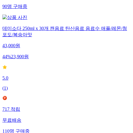
90
명
구매중
데미소다 250ml x 30개 캔음료 탄산음료 음료수 애플/레몬/청
포도/복숭아맛
43,000
원
44
%
23,900
원
5.0
(
1
)
717
적립
무료배송
110
명
구매중