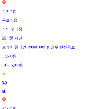
718
적립
무료배송
71
명
구매중
트레비 플레인 190ml 30캔 탄산수 탄산음료
17,600
원
10
%
15,840
원
5.0
(
4
)
475
적립