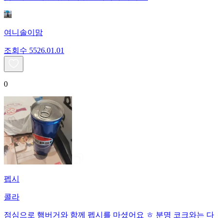
여니솔이맘
조회수
55
26.01.01
0
펩시
콜라
점심으로 햄버거와 함께 펩시를 마셨어요 ㅎ 분명 코크와는 다