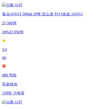
칠성사이다 500ml 20펫 업소용 탄산음료 사이다
25,500
원
10
%
22,950
원
5.0
(
8
)
688
적립
무료배송
159
명
구매중