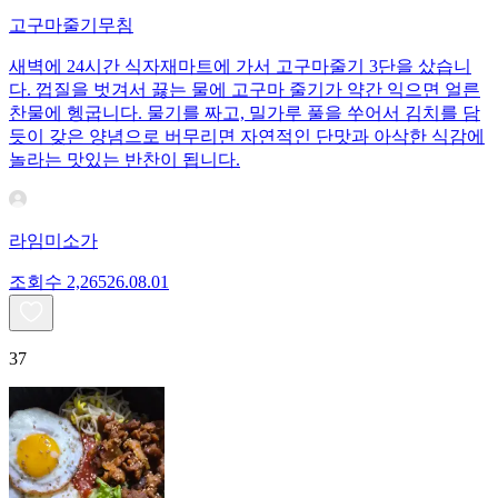
고구마줄기무침
새벽에 24시간 식자재마트에 가서 고구마줄기 3단을 샀습니
다. 껍질을 벗겨서 끓는 물에 고구마 줄기가 약간 익으면 얼른
찬물에 헹굽니다. 물기를 짜고, 밀가루 풀을 쑤어서 김치를 담
듯이 갖은 양념으로 버무리면 자연적인 단맛과 아삭한 식감에
놀라는 맛있는 반찬이 됩니다.
라임미소가
조회수
2,265
26.08.01
37