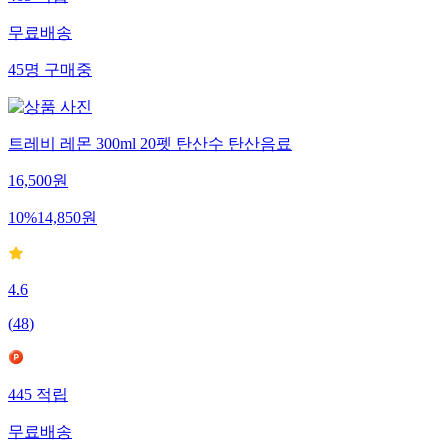
무료배송
45
명
구매중
트레비 레몬 300ml 20펫 탄산수 탄산음료
16,500
원
10
%
14,850
원
4.6
(
48
)
445
적립
무료배송