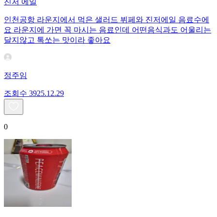
진저 에일
인천공항 라운지에서 먹은 샐러드 뷔페와 진저에일 음료수에
요 라운지에 가면 꼭 마시는 음료인데 어떤음식과도 어울리는
달지않고 톡쏘는 맛이라 좋아요
정주임
조회수
39
25.12.29
0