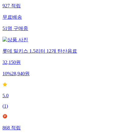
927
적립
무료배송
51
명
구매중
롯데 밀키스 1.5리터 12개 탄산음료
32,150
원
10
%
28,940
원
5.0
(
1
)
868
적립