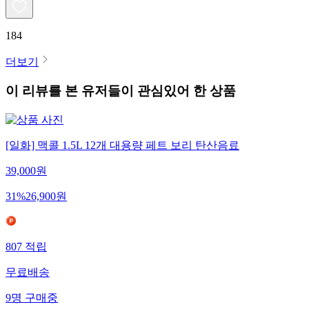
184
더보기
이 리뷰를 본 유저들이 관심있어 한 상품
[일화] 맥콜 1.5L 12개 대용량 페트 보리 탄산음료
39,000
원
31
%
26,900
원
807
적립
무료배송
9
명
구매중