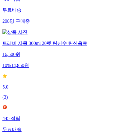
무료배송
208
명
구매중
트레비 자몽 300ml 20펫 탄산수 탄산음료
16,500
원
10
%
14,850
원
5.0
(
3
)
445
적립
무료배송