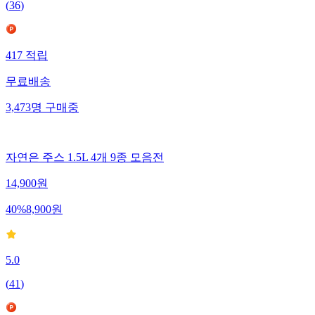
(
36
)
417
적립
무료배송
3,473
명
구매중
자연은 주스 1.5L 4개 9종 모음전
14,900
원
40
%
8,900
원
5.0
(
41
)