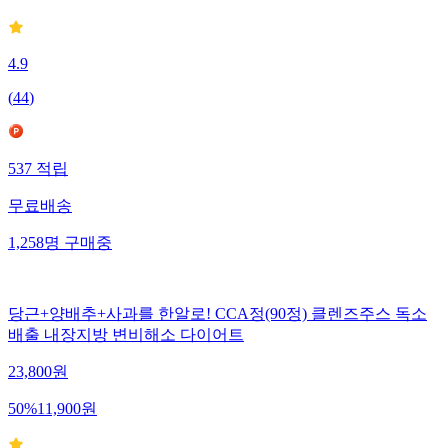
4.9
(
44
)
537
적립
무료배송
1,258
명
구매중
당근+양배추+사과를 한알로! CCA정(90정) 클렌즈주스 독소
배출 내장지방 변비해소 다이어트
23,800
원
50
%
11,900
원