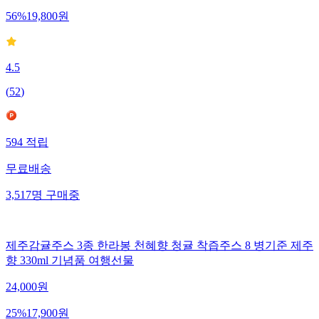
56
%
19,800
원
4.5
(
52
)
594
적립
무료배송
3,517
명
구매중
제주감귤주스 3종 한라봉 천혜향 청귤 착즙주스 8 병기준 제주
향 330ml 기념품 여행선물
24,000
원
25
%
17,900
원