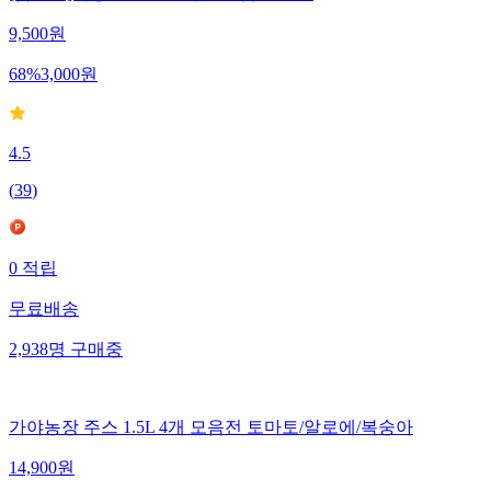
[삼천원]가방 핸드폰 진주스트랩 펜던트
9,500
원
68
%
3,000
원
4.5
(
39
)
0
적립
무료배송
2,938
명
구매중
가야농장 주스 1.5L 4개 모음전 토마토/알로에/복숭아
14,900
원