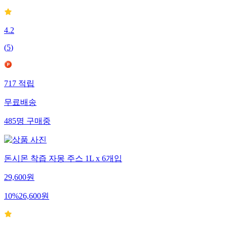
4.2
(
5
)
717
적립
무료배송
485
명
구매중
돈시몬 착즙 자몽 주스 1L x 6개입
29,600
원
10
%
26,600
원