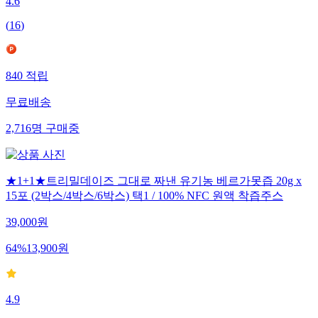
4.6
(
16
)
840
적립
무료배송
2,716
명
구매중
★1+1★트리밀데이즈 그대로 짜낸 유기농 베르가못즙 20g x
15포 (2박스/4박스/6박스) 택1 / 100% NFC 원액 착즙주스
39,000
원
64
%
13,900
원
4.9