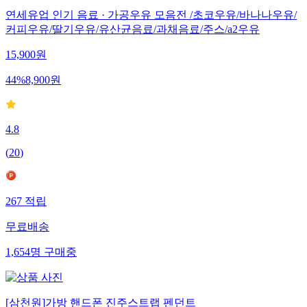
연세유업 인기 음료 · 가공우유 모음전 /초코우유/바나나우유/
커피우유/딸기우유/유산균음료/과채음료/주스/a2우유
15,900
원
44
%
8,900
원
4.8
(
20
)
267
적립
무료배송
1,654
명
구매중