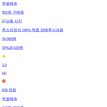
무료배송
992
명
구매중
주스의정석 100% 착즙 양배추사과즙
56,900
원
50
%
28,620
원
5.0
(
4
)
858
적립
무료배송