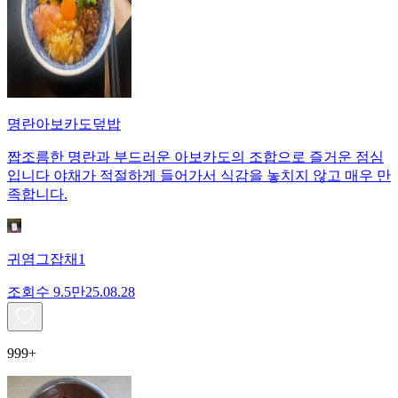
명란아보카도덮밥
짭조름한 명란과 부드러운 아보카도의 조합으로 즐거운 점심
입니다 야채가 적절하게 들어가서 식감을 놓치지 않고 매우 만
족합니다.
귀염그잡채1
조회수
9.5만
25.08.28
999+