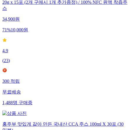
20g x 15포 (2개 구매시 1개 추가증정) / 100% NFC 원액 착즙주
스
34,900
원
71
%
10,000
원
4.9
(
23
)
300
적립
무료배송
1,488
명
구매중
홍주부 맛있게 갈아 만든 국내산 CCA 주스 100ml X 30포 (30