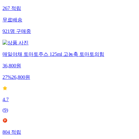
267
적립
무료배송
921
명
구매중
매일야채 토마토주스 125ml 고농축 토마토의힘
36,800
원
27
%
26,800
원
4.7
(
9
)
804
적립