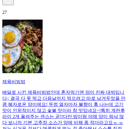
27
제육비빔밥
배달로 시킨 제육비빔밥인데 혼자먹기엔 양이 진짜 대박입니
다;; 결국 다 못 먹고 다음날까지 먹으려고 따로 남겨두었을 만
큼 혜자로운 양이에요! 뚜껑 열자마자 불향이 훅 나는데 고기
맛이 인위적이지 않고 숯불 맛이라 참 맛있네요~!특히 계란후
라이 2개 올려주는 센스는 굳!! ​다만 밥이랑 야채 양이 워낙 많
다 보니까 기본 고추장 소스가 양에 비해 좀 적더라고요ㅠ.ㅠ
저는 싱거운 것보다 매콤하게 먹는 걸 좋아해서 소스를 직접