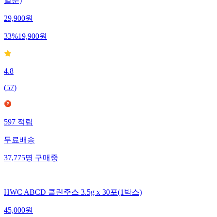
일분)
29,900
원
33
%
19,900
원
4.8
(
57
)
597
적립
무료배송
37,775
명
구매중
HWC ABCD 클린주스 3.5g x 30포(1박스)
45,000
원