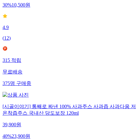
30
%
10,500
원
4.9
(
12
)
315
적립
무료배송
375
명
구매중
[시골이야기] 통째로 짜낸 100% 사과주스 사과즙 사과다움 저
온착즙주스 국내산 당도보장 120ml
39,900
원
40
%
23,900
원