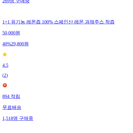
269
명
구매중
1+1 유기농 레몬즙 100% 스페인산 레몬 과채주스 착즙
50,000
원
40
%
29,800
원
4.5
(
2
)
894
적립
무료배송
1,518
명
구매중