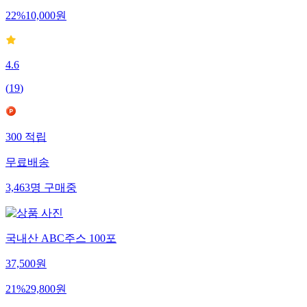
22
%
10,000
원
4.6
(
19
)
300
적립
무료배송
3,463
명
구매중
국내산 ABC주스 100포
37,500
원
21
%
29,800
원