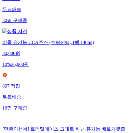
무료배송
30
명
구매중
이롬 유기농 CCA주스 (수량선택, 1팩 140ml)
30,000
원
10
%
26,900
원
807
적립
무료배송
16
명
구매중
[만원의행복] 트리밀데이즈 그대로 짜낸 유기농 베르가못즙