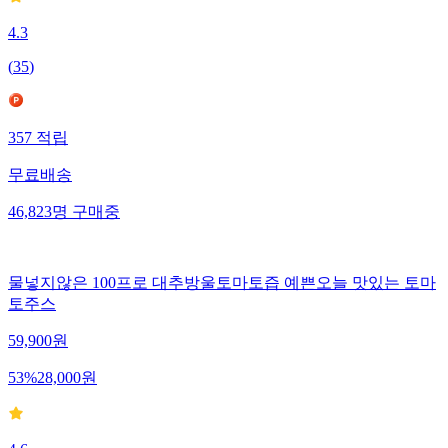
4.3
(
35
)
357
적립
무료배송
46,823
명
구매중
물넣지않은 100프로 대추방울토마토즙 예쁜오늘 맛있는 토마
토주스
59,900
원
53
%
28,000
원