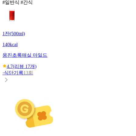
#일반식 #간식
1잔(500ml)
140kcal
웅진
초록매실 마일드
4.7
(리뷰
17
개)
·
식단기록
13회