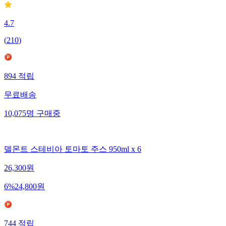
4.7
(
210
)
894
적립
무료배송
10,075
명
구매중
델몬트 스테비아 토마토 주스 950ml x 6
26,300
원
6
%
24,800
원
744
적립