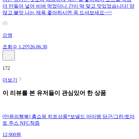
더 만들어 넣어 비벼 먹었더니 간이 딱 맞고 맛있었습니다! 양
많고 불맛 나는 제육 좋아하시면 꼭 드셔보세요~^^
으앵
조회수
1.2만
26.06.30
172
더보기
이 리뷰를 본 유저들이 관심있어 한 상품
[만원의행복] 홈쇼핑 히트상품*보넬드 아이엠 당근/그린/토마
토 주스 NFC착즙
12,900
원