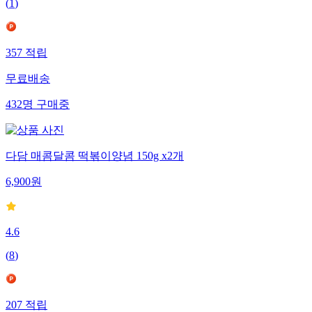
(
1
)
357
적립
무료배송
432
명
구매중
다담 매콤달콤 떡볶이양념 150g x2개
6,900
원
4.6
(
8
)
207
적립