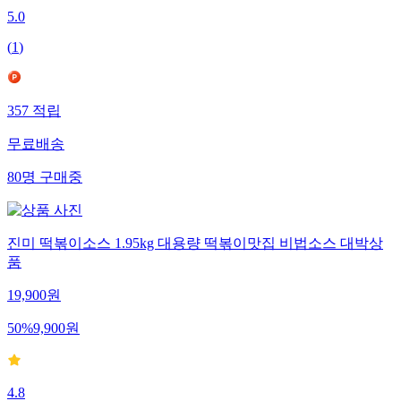
5.0
(
1
)
357
적립
무료배송
80
명
구매중
진미 떡볶이소스 1.95kg 대용량 떡볶이맛집 비법소스 대박상
품
19,900
원
50
%
9,900
원
4.8