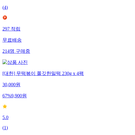
(
4
)
297
적립
무료배송
214
명
구매중
[대한] 무떡볶이 쫄깃한밀떡 230g x 4팩
30,000
원
67
%
9,900
원
5.0
(
1
)