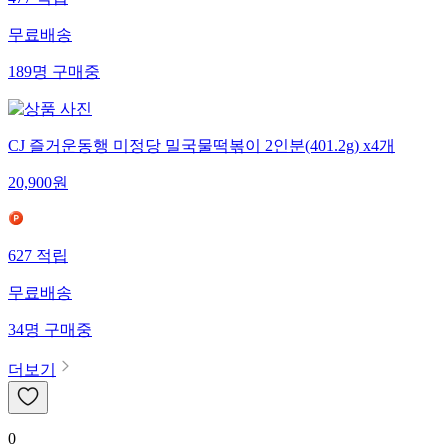
무료배송
189
명
구매중
CJ 즐거운동행 미정당 밀국물떡볶이 2인분(401.2g) x4개
20,900
원
627
적립
무료배송
34
명
구매중
더보기
0