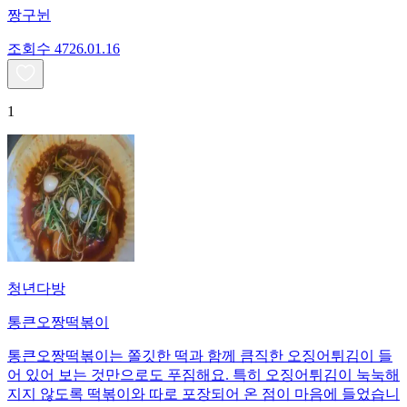
짱구뉜
조회수
47
26.01.16
1
청년다방
통큰오짱떡볶이
통큰오짱떡볶이는 쫄깃한 떡과 함께 큼직한 오징어튀김이 들
어 있어 보는 것만으로도 푸짐해요. 특히 오징어튀김이 눅눅해
지지 않도록 떡볶이와 따로 포장되어 온 점이 마음에 들었습니