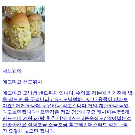
서브웨이
에그마요 샌드위치
에그마요 모닝빵 샌드위치 입니다. 수영을 하는데 가기전에 밥
을 먹으면 좀 무겁더라고요~ 모닝빵하나에 내용물이 많아보
이죠? 저거 하나에 두유하나 먹고갑니다 거의 계란하나 들었
다고보면됩니다~ 포만감은 정말 엄청나구요 레시피는 빵5개
만드는데 계란5개랑 후추 마요네즈는 2큰술정도? 많이넣는걸
안좋아해요 설탕조금 소금조금 홀그레인머스터드 작은큰술
딱 요렇게 넣으면 됩니다.