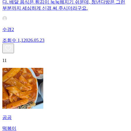
다. 배달 음식은 튀김이 눅눅해지기 쉬운데, 청년다방은 그런
부분까지 세심하게 신경 써 주시더라구요.
수경2
조회수
1,120
26.05.23
11
곰곰
떡볶이