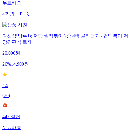
무료배송
499
명
구매중
다신샵 당류1g 저당 쌀떡볶이 2종 4팩 골라담기 / 컵떡볶이 저
당간편식 로제
20,000
원
26
%
14,900
원
4.5
(
76
)
447
적립
무료배송