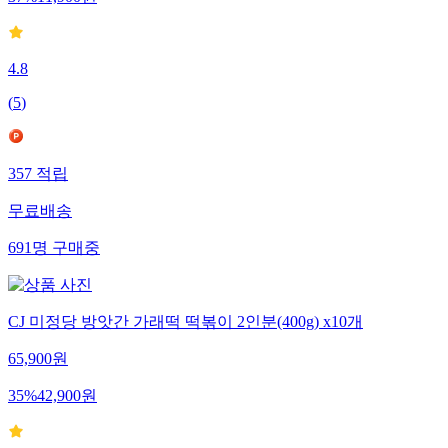
4.8
(
5
)
357
적립
무료배송
691
명
구매중
CJ 미정당 방앗간 가래떡 떡볶이 2인분(400g) x10개
65,900
원
35
%
42,900
원