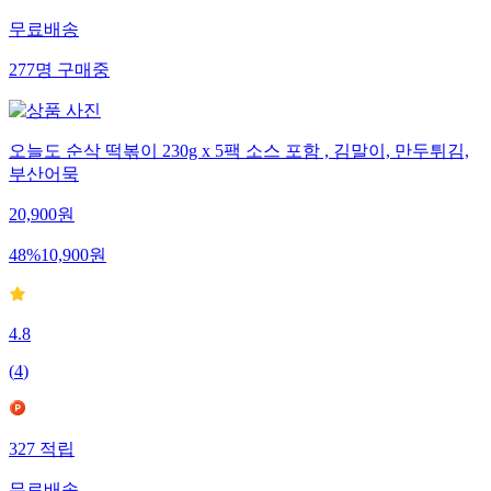
무료배송
277
명
구매중
오늘도 순삭 떡볶이 230g x 5팩 소스 포함 , 김말이, 만두튀김,
부산어묵
20,900
원
48
%
10,900
원
4.8
(
4
)
327
적립
무료배송