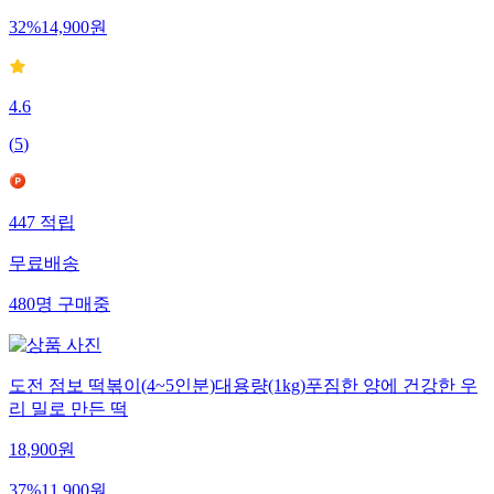
32
%
14,900
원
4.6
(
5
)
447
적립
무료배송
480
명
구매중
도전 점보 떡볶이(4~5인분)대용량(1kg)푸짐한 양에 건강한 우
리 밀로 만든 떡
18,900
원
37
%
11,900
원