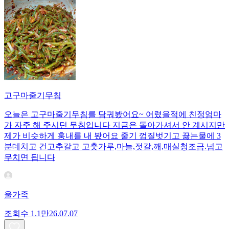
고구마줄기무침
오늘은 고구마줄기무침를 담궈봤어요~ 어렸을적에 친정엄마
가 자주 해 주시던 무침입니다 지금은 돌아가셔서 안 계시지만
제가 비슷하게 훙내를 내 봤어요 줄기 껍질벗기고 끓는물에 3
분데치고 건고추갈고 고춧가루,마늘,젓갈,깨,매실청조금.넘고
무치면 됩니다
울가족
조회수
1.1만
26.07.07