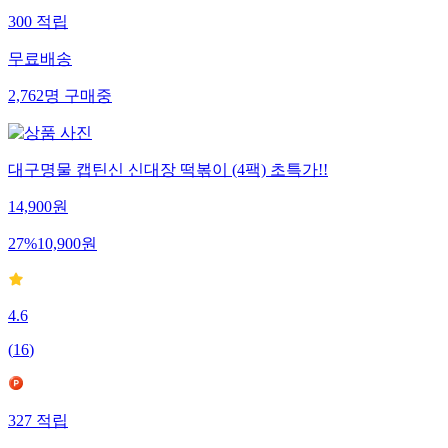
300
적립
무료배송
2,762
명
구매중
대구명물 캡틴신 신대장 떡볶이 (4팩) 초특가!!
14,900
원
27
%
10,900
원
4.6
(
16
)
327
적립