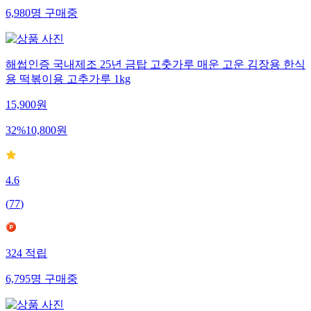
6,980
명
구매중
해썹인증 국내제조 25년 금탑 고춧가루 매운 고운 김장용 한식
용 떡볶이용 고추가루 1kg
15,900
원
32
%
10,800
원
4.6
(
77
)
324
적립
6,795
명
구매중