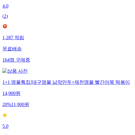
4.0
(
2
)
1,287
적립
무료배송
164
명
구매중
1+1 명물특집!대구명물 납작만두+제천명물 빨간어묵 떡볶이
14,900
원
20
%
11,900
원
5.0