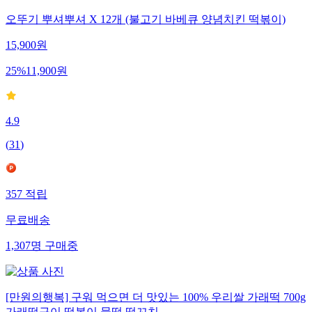
오뚜기 뿌셔뿌셔 X 12개 (불고기 바베큐 양념치킨 떡볶이)
15,900
원
25
%
11,900
원
4.9
(
31
)
357
적립
무료배송
1,307
명
구매중
[만원의행복] 구워 먹으면 더 맛있는 100% 우리쌀 가래떡 700g
가래떡구이 떡볶이 물떡 떡꼬치