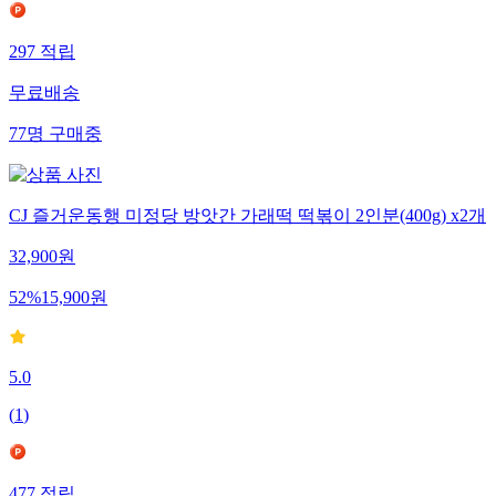
297
적립
무료배송
77
명
구매중
CJ 즐거운동행 미정당 방앗간 가래떡 떡볶이 2인분(400g) x2개
32,900
원
52
%
15,900
원
5.0
(
1
)
477
적립