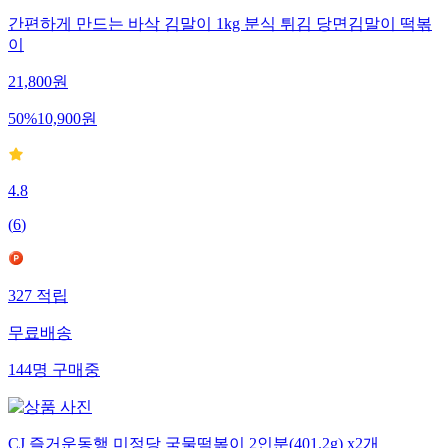
간편하게 만드는 바삭 김말이 1kg 분식 튀김 당면김말이 떡볶
이
21,800
원
50
%
10,900
원
4.8
(
6
)
327
적립
무료배송
144
명
구매중
CJ 즐거운동행 미정당 국물떡볶이 2인분(401.2g) x2개