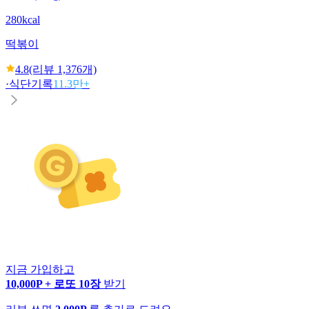
280kcal
떡볶이
4.8
(리뷰
1,376
개)
·
식단기록
11.3만+
지금 가입하고
10,000P + 로또 10장
받기