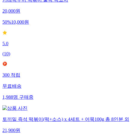
20,000
원
50
%
10,000
원
5.0
(
10
)
300
적립
무료배송
1,988
명
구매중
토끼밀 즉석 떡볶이(떡+소스) x 4세트 + 어묵100g 총 8인분 외
21,900
원