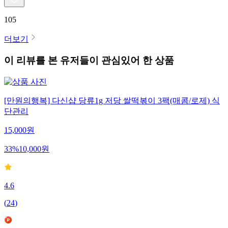
105
더보기
이 리뷰를 본 유저들이 관심있어 한 상품
[만원의행복] 다신샵 당류1g 저당 쌀떡볶이 3팩(매콤/로제) 식
단관리
15,000
원
33
%
10,000
원
4.6
(
24
)