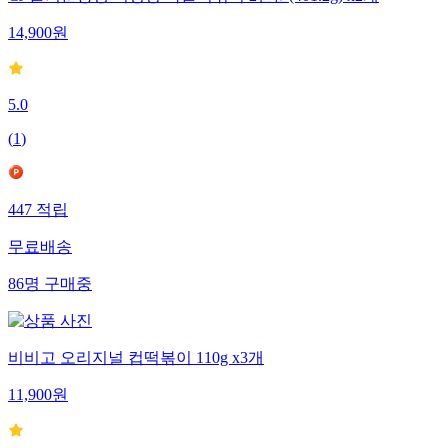
14,900
원
5.0
(
1
)
447
적립
무료배송
86
명
구매중
비비고 오리지널 컵떡볶이 110g x3개
11,900
원