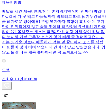
제육비빔밥
배달로 시킨 제육비빔밥인데 혼자먹기엔 양이 진짜 대박입니
다;; 결국 다 못 먹고 다음날까지 먹으려고 따로 남겨두었을 만
큼 혜자로운 양이에요! 뚜껑 열자마자 불향이 훅 나는데 고기
맛이 인위적이지 않고 숯불 맛이라 참 맛있네요~!특히 계란후
라이 2개 올려주는 센스는 굳!! ​다만 밥이랑 야채 양이 워낙 많
다 보니까 기본 고추장 소스가 양에 비해 좀 적더라고요ㅠ.ㅠ
저는 싱거운 것보다 매콤하게 먹는 걸 좋아해서 소스를 직접
더 만들어 넣어 비벼 먹었더니 간이 딱 맞고 맛있었습니다! 양
많고 불맛 나는 제육 좋아하시면 꼭 드셔보세요~^^
으앵
조회수
1.1만
26.06.30
167