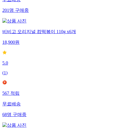
201
명
구매중
비비고 오리지널 컵떡볶이 110g x6개
18,900
원
5.0
(
1
)
567
적립
무료배송
68
명
구매중