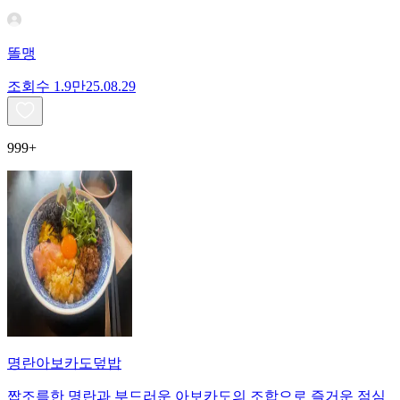
똘맹
조회수
1.9만
25.08.29
999+
명란아보카도덮밥
짭조름한 명란과 부드러운 아보카도의 조합으로 즐거운 점심