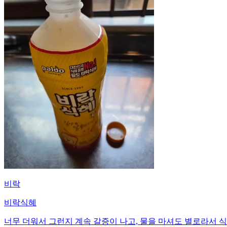
비락
비락식혜
너무 더워서 그런지 계속 갈증이 나고, 물을 마셔도 별로라서 