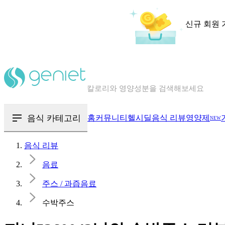
신규 회원 
칼로리와 영양성분을 검색해보세요
혈당 · 다이어트 음식 검색해보세요
음식 · 영양제 리뷰를 찾아보세요
음식 카테고리
홈
커뮤니티
헬시딜
음식 리뷰
영양제
NEW
음식 리뷰
음료
주스 / 과즙음료
수박주스