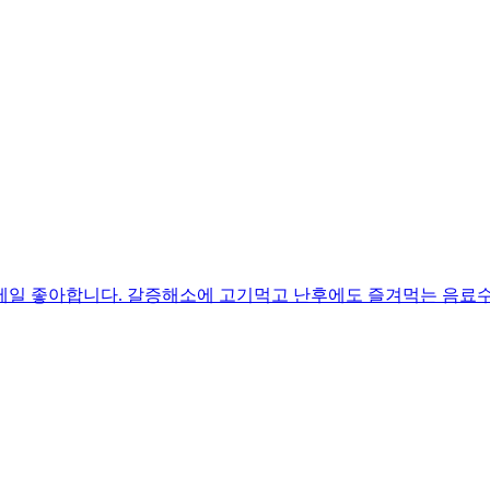
제일 좋아합니다. 갈증해소에 고기먹고 난후에도 즐겨먹는 음료수