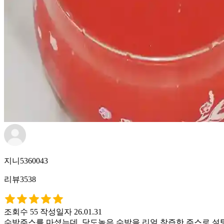
지니5360043
리뷰3538
조회수 55
작성일자 26.01.31
수박주스를 마셨는데, 당도높은 수박을 리얼 착즙한 주스로 설