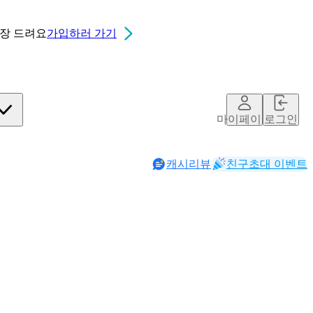
0장
드려요
가입하러 가기
마이페이지
로그인
캐시리뷰
친구초대 이벤트