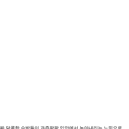
 진짜 달콤한 수박들이 과즙팡팡 입안에서 녹아내리는 느낌으로