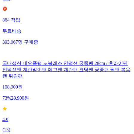
(
26
)
864
적립
무료배송
393,067
명
구매중
국내생산 네오플램 노블레스 인덕션 궁중팬 28cm / 후라이팬
인덕션팬 계란말이팬 에그팬 계란팬 코팅팬 궁중팬 웍팬 볶음
팬 튀김팬
108,900
원
73
%
28,900
원
4.9
(
13
)