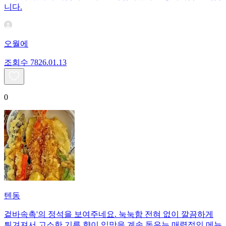
니다.
오월에
조회수
78
26.01.13
0
텐동
겉바속촉'의 정석을 보여주네요. 눅눅함 전혀 없이 깔끔하게
튀겨져서 고소한 기름 향이 입맛을 계속 돋우는 매력적인 메뉴