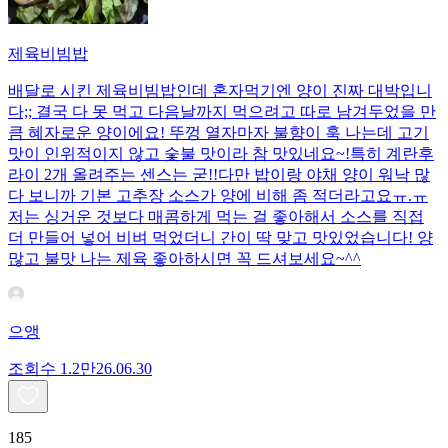
제육비빔밥
배달로 시킨 제육비빔밥인데 혼자먹기엔 양이 진짜 대박입니
다;; 결국 다 못 먹고 다음날까지 먹으려고 따로 남겨두었을 만
큼 혜자로운 양이에요! 뚜껑 열자마자 불향이 훅 나는데 고기
맛이 인위적이지 않고 숯불 맛이라 참 맛있네요~!특히 계란후
라이 2개 올려주는 센스는 굳!! ​다만 밥이랑 야채 양이 워낙 많
다 보니까 기본 고추장 소스가 양에 비해 좀 적더라고요ㅠ.ㅠ
저는 싱거운 것보다 매콤하게 먹는 걸 좋아해서 소스를 직접
더 만들어 넣어 비벼 먹었더니 간이 딱 맞고 맛있었습니다! 양
많고 불맛 나는 제육 좋아하시면 꼭 드셔보세요~^^
으앵
조회수
1.2만
26.06.30
185