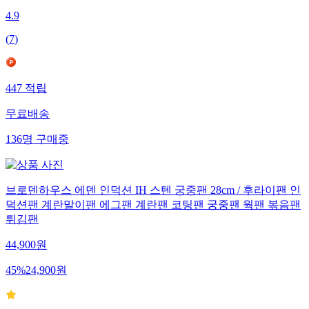
4.9
(
7
)
447
적립
무료배송
136
명
구매중
브로덴하우스 에덴 인덕션 IH 스텐 궁중팬 28cm / 후라이팬 인
덕션팬 계란말이팬 에그팬 계란팬 코팅팬 궁중팬 웍팬 볶음팬
튀김팬
44,900
원
45
%
24,900
원