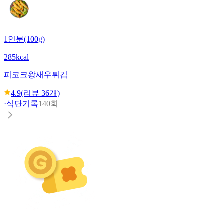
1인분(100g)
285kcal
피코크
왕새우튀김
4.9
(리뷰
36
개)
·
식단기록
140회