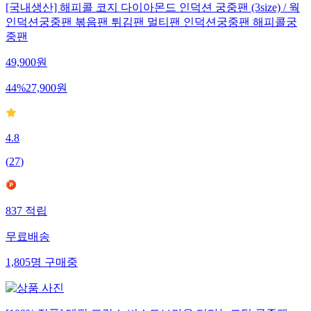
[국내생산] 해피콜 코지 다이아몬드 인덕션 궁중팬 (3size) / 웍
인덕션궁중팬 볶음팬 튀김팬 멀티팬 인덕션궁중팬 해피콜궁
중팬
49,900
원
44
%
27,900
원
4.8
(
27
)
837
적립
무료배송
1,805
명
구매중