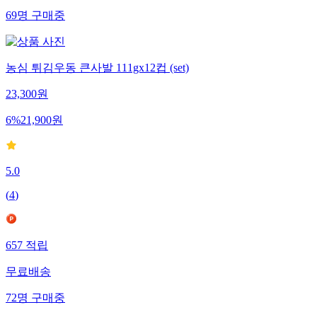
69
명
구매중
농심 튀김우동 큰사발 111gx12컵 (set)
23,300
원
6
%
21,900
원
5.0
(
4
)
657
적립
무료배송
72
명
구매중