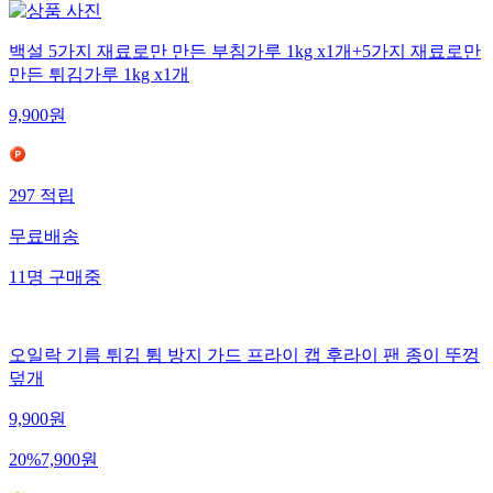
백설 5가지 재료로만 만든 부침가루 1kg x1개+5가지 재료로만
만든 튀김가루 1kg x1개
9,900
원
297
적립
무료배송
11
명
구매중
오일락 기름 튀김 튐 방지 가드 프라이 캡 후라이 팬 종이 뚜껑
덮개
9,900
원
20
%
7,900
원