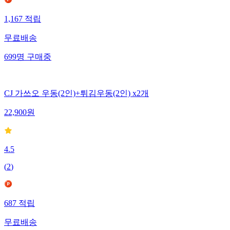
1,167
적립
무료배송
699
명
구매중
CJ 가쓰오 우동(2인)+튀김우동(2인) x2개
22,900
원
4.5
(
2
)
687
적립
무료배송