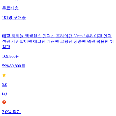
무료배송
191
명
구매중
테팔 티타늄 엑셀런스 인덕션 프라이팬 30cm / 후라이팬 인덕
션팬 계란말이팬 에그팬 계란팬 코팅팬 궁중팬 웍팬 볶음팬 튀
김팬
169,800
원
59
%
69,800
원
5.0
(
2
)
2,094
적립