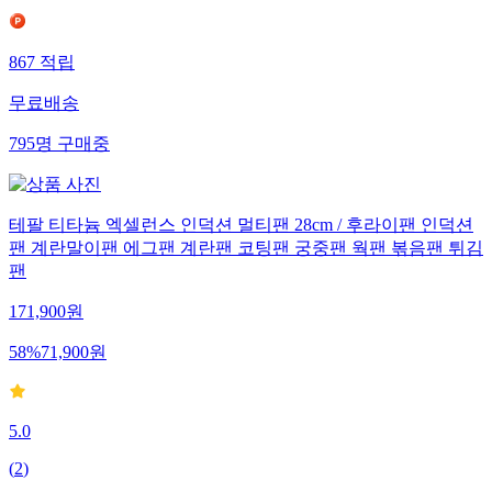
867
적립
무료배송
795
명
구매중
테팔 티타늄 엑셀런스 인덕션 멀티팬 28cm / 후라이팬 인덕션
팬 계란말이팬 에그팬 계란팬 코팅팬 궁중팬 웍팬 볶음팬 튀김
팬
171,900
원
58
%
71,900
원
5.0
(
2
)