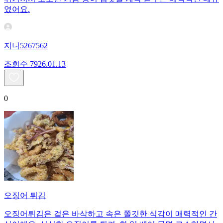
였어요.
지니5267562
조회수
79
26.01.13
0
오징어 튀김
오징어튀김은 겉은 바삭하고 속은 쫄깃한 식감이 매력적인 간