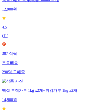
백설 2배 바삭 튀김유 900ml x2개
12,900
원
4.5
(
11
)
387
적립
무료배송
290
명
구매중
백설 부침가루 1kg x2개+튀김가루 1kg x2개
14,900
원