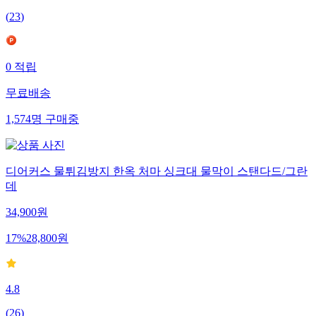
(
23
)
0
적립
무료배송
1,574
명
구매중
디어커스 물튀김방지 한옥 처마 싱크대 물막이 스탠다드/그란
데
34,900
원
17
%
28,800
원
4.8