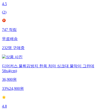
4.5
(
2
)
747
적립
무료배송
232
명
구매중
디어커스 물튀김방지 한옥 처마 싱크대 물막이 그란데
58x4(cm)
36,900
원
33
%
24,900
원
4.8