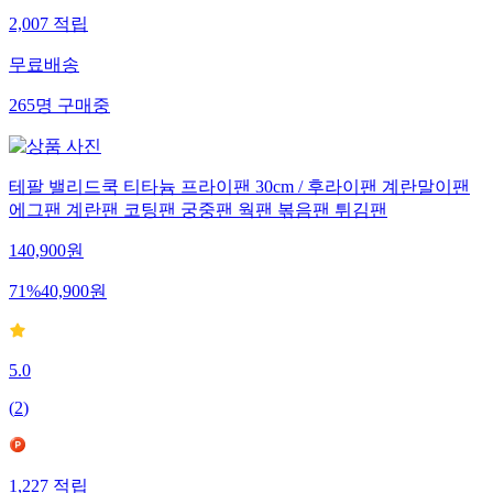
2,007
적립
무료배송
265
명
구매중
테팔 밸리드쿡 티타늄 프라이팬 30cm / 후라이팬 계란말이팬
에그팬 계란팬 코팅팬 궁중팬 웍팬 볶음팬 튀김팬
140,900
원
71
%
40,900
원
5.0
(
2
)
1,227
적립