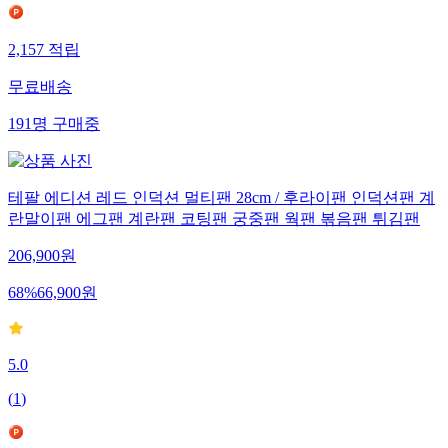
2,157
적립
무료배송
191
명
구매중
테팔 에디션 레드 인덕션 멀티팬 28cm / 후라이팬 인덕션팬 계
란말이팬 에그팬 계란팬 코팅팬 궁중팬 웍팬 볶음팬 튀김팬
206,900
원
68
%
66,900
원
5.0
(
1
)