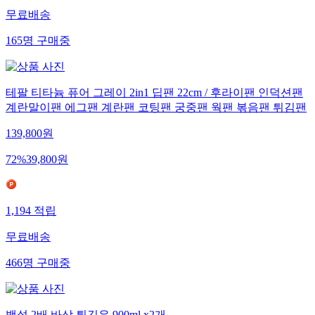
무료배송
165
명
구매중
테팔 티타늄 퓨어 그레이 2in1 딥팬 22cm / 후라이팬 인덕션팬
계란말이팬 에그팬 계란팬 코팅팬 궁중팬 웍팬 볶음팬 튀김팬
139,800
원
72
%
39,800
원
1,194
적립
무료배송
466
명
구매중