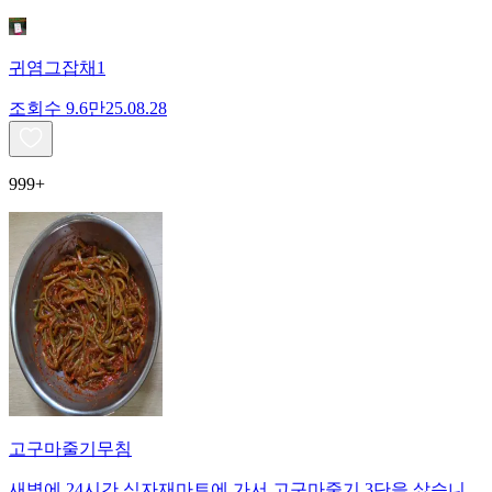
귀염그잡채1
조회수
9.6만
25.08.28
999+
고구마줄기무침
새벽에 24시간 식자재마트에 가서 고구마줄기 3단을 샀습니