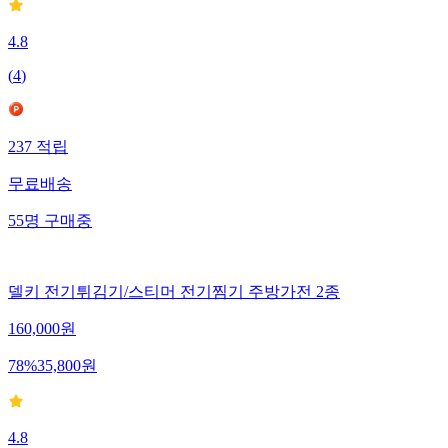
4.8
(
4
)
237
적립
무료배송
55
명
구매중
델키 전기튀김기/스티머 전기찜기 주방가전 2종
160,000
원
78
%
35,800
원
4.8