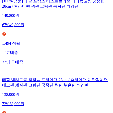
[100% 정품] 테팔 프랑스 비스트브라운 티타늄코팅 궁중팬
28cm / 후라이팬 웍팬 코팅팬 볶음팬 튀김팬
149,800
원
67
%
49,800
원
1,494
적립
무료배송
37
명
구매중
테팔 밸리드쿡 티타늄 프라이팬 28cm / 후라이팬 계란말이팬
에그팬 계란팬 코팅팬 궁중팬 웍팬 볶음팬 튀김팬
138,900
원
72
%
38,900
원