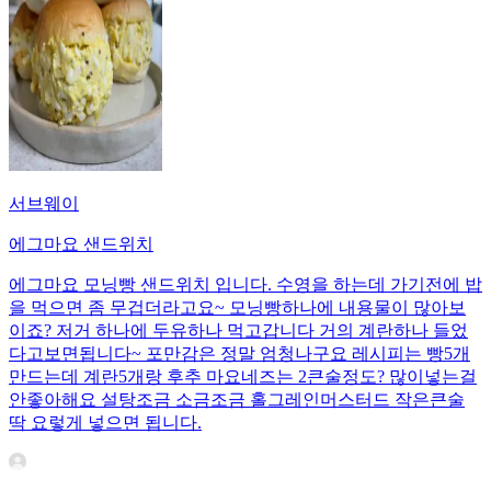
서브웨이
에그마요 샌드위치
에그마요 모닝빵 샌드위치 입니다. 수영을 하는데 가기전에 밥
을 먹으면 좀 무겁더라고요~ 모닝빵하나에 내용물이 많아보
이죠? 저거 하나에 두유하나 먹고갑니다 거의 계란하나 들었
다고보면됩니다~ 포만감은 정말 엄청나구요 레시피는 빵5개
만드는데 계란5개랑 후추 마요네즈는 2큰술정도? 많이넣는걸
안좋아해요 설탕조금 소금조금 홀그레인머스터드 작은큰술
딱 요렇게 넣으면 됩니다.