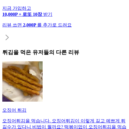
지금 가입하고
10,000P + 로또 10장
받기
리뷰 쓰면
2,000P
를 추가로 드려요
튀김
을 먹은 유저들의 다른 리뷰
오징어 튀김
오징어튀김을 먹습니다. 오징어튀김이 이렇게 길고 예쁘게 튀
길수가 있다니 비법이 뭘까요? 떡볶이없이 오징어튀김을 먹습