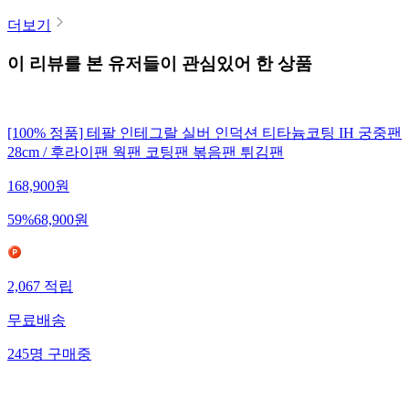
더보기
이 리뷰를 본 유저들이 관심있어 한 상품
[100% 정품] 테팔 인테그랄 실버 인덕션 티타늄코팅 IH 궁중팬
28cm / 후라이팬 웍팬 코팅팬 볶음팬 튀김팬
168,900
원
59
%
68,900
원
2,067
적립
무료배송
245
명
구매중