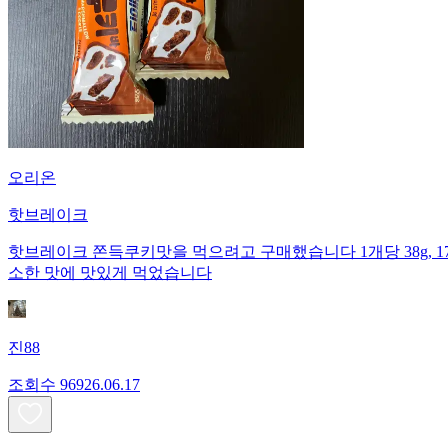
오리온
핫브레이크
핫브레이크 쫀득쿠키맛을 먹으려고 구매했습니다 1개당 38g, 175kc
소한 맛에 맛있게 먹었습니다
진88
조회수
969
26.06.17