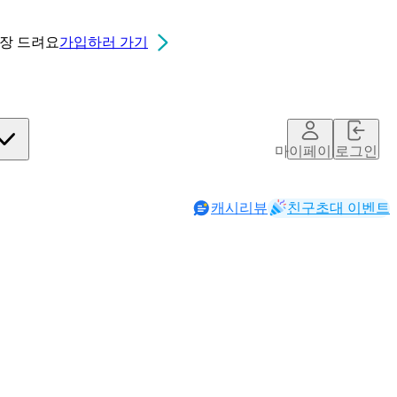
0장
드려요
가입하러 가기
마이페이지
로그인
캐시리뷰
친구초대 이벤트