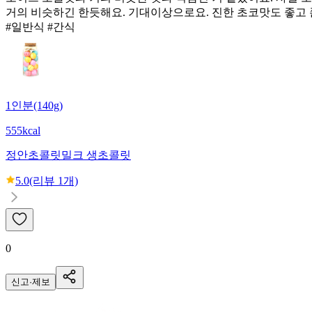
거의 비슷하긴 한듯해요. 기대이상으로요. 진한 초코맛도 좋고
#일반식 #간식
1인분(140g)
555kcal
정안초콜릿
밀크 생초콜릿
5.0
(리뷰
1
개)
0
신고·제보