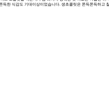
 쫀득한 식감도 기대이상이었습니다. 생초콜릿은 쫀득쫀득하고 찰