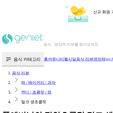
신규 회원 
칼로리와 영양성분을 검색해보세요
혈당 · 다이어트 음식 검색해보세요
음식 · 영양제 리뷰를 찾아보세요
음식 카테고리
홈
커뮤니티
헬시딜
음식 리뷰
영양제
NEW
음식 리뷰
떡 / 베이커리 / 과자
캔디 / 초콜릿 / 껌
밀크 생초콜릿