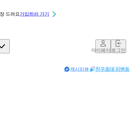
0장
드려요
가입하러 가기
마이페이지
로그인
캐시리뷰
친구초대 이벤트