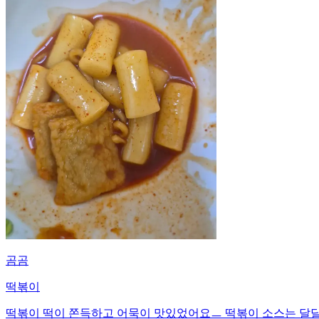
곰곰
떡볶이
떡볶이 떡이 쫀득하고 어묵이 맛있었어요ㅡ 떡볶이 소스는 