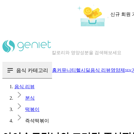
신규 회원 
칼로리와 영양성분을 검색해보세요
혈당 · 다이어트 음식 검색해보세요
음식 · 영양제 리뷰를 찾아보세요
음식 카테고리
홈
커뮤니티
헬시딜
음식 리뷰
영양제
NEW
음식 리뷰
분식
떡볶이
즉석떡볶이