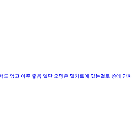
험도 없고 아주 좋음 일단 오뎅은 밀키트에 있는걸로 씅에 안파