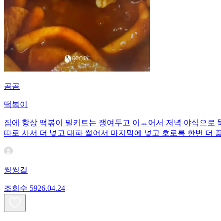
곰곰
떡볶이
집에 항상 떡볶이 밀키트는 쟁여두고 이ㅛ어서 저녁 야식으로 뚝
따로 사서 더 넣고 대파 썰어서 마지막에 넣고 호로록 한번 더 
씽씽걸
조회수
59
26.04.24