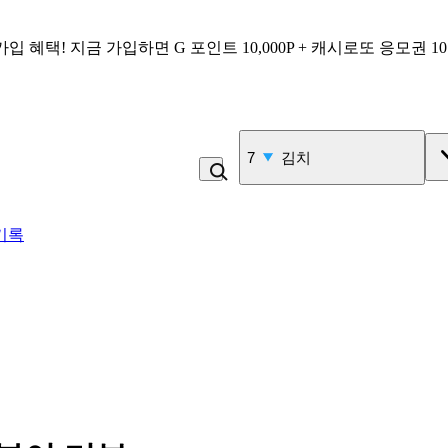
가입 혜택!
지금 가입하면
G 포인트 10,000P + 캐시로또 응모권 1
7
김치
기록