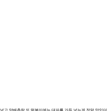
 넣고 양배추랑 또 떡볶이에는 대파를 가득 넣는게 정말 맛있더