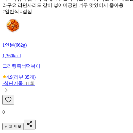
라구요 라면사리도 같이 넣어머긍면 너무 맛있어서 좋아용
#일반식 #점심
1인분(662g)
1,360kcal
그리팅
즉석떡볶이
4.9
(리뷰
35
개)
·
식단기록
111회
0
신고·제보