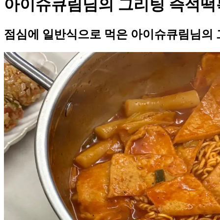
아이슈큐림님의 그리팅 즉석떡
점심에 일반식으로 먹은 아이슈큐림님의 