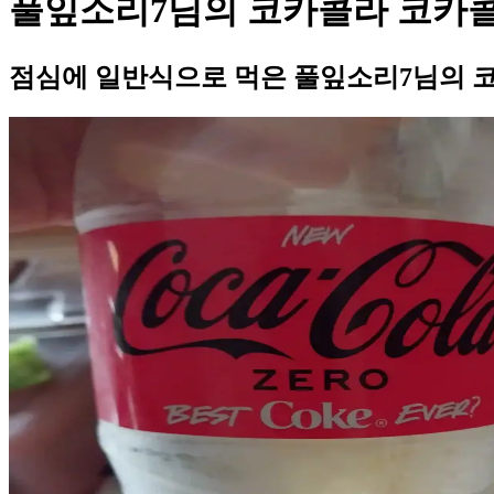
풀잎소리7님의 코카콜라 코카콜
점심에 일반식으로 먹은 풀잎소리7님의 