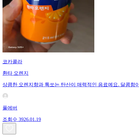
코카콜라
환타 오렌지
상큼한 오렌지향과 톡쏘는 탄산이 매력적인 음료예요. 달콤함이 
풀에버
조회수
39
26.01.19