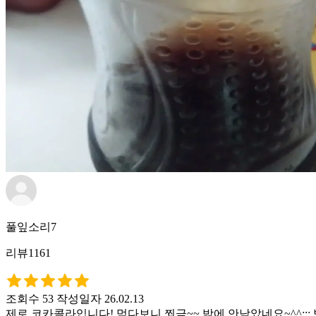
풀잎소리7
리뷰1161
조회수 53
작성일자 26.02.13
제로 코카콜라입니다! 먹다보니 쬐금~~ 밖에 안남았네요~^^;;