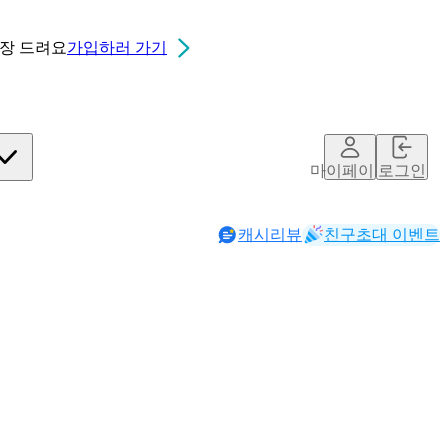
0장
드려요
가입하러 가기
마이페이지
로그인
캐시리뷰
친구초대 이벤트