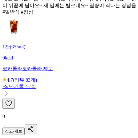
이 뒤끝에 남아요~ 제 입에는 별로네요~ 열량이 작다는 장점을
#일반식 #점심
1잔(355ml)
0kcal
코카콜라
코카콜라 제로
4.7
(리뷰
83
개)
·
식단기록
197회
0
신고·제보