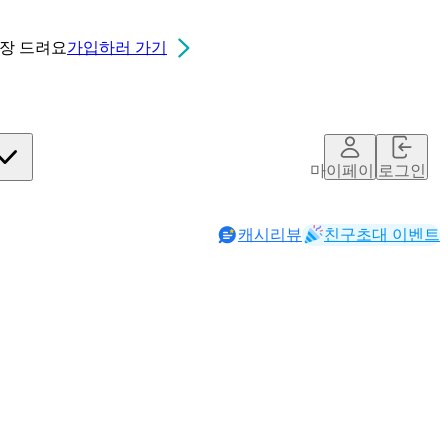
0장
드려요
가입하러 가기
마이페이지
로그인
캐시리뷰
친구초대 이벤트