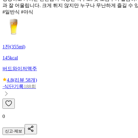
과 잘 어울립니다. 크게 튀지 않지만 누구나 무난하게 즐길 수
#일반식 #야식
1잔(355ml)
145kcal
버드와이저
맥주
4.8
(리뷰
58
개)
·
식단기록
188회
0
신고·제보