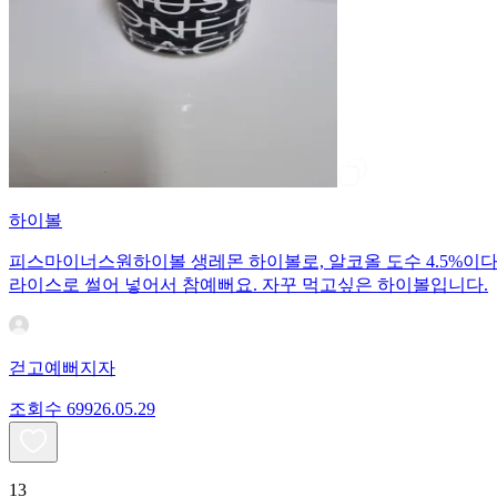
하이볼
피스마이너스원하이볼 생레몬 하이볼로, 알코올 도수 4.5%이다
라이스로 썰어 넣어서 참예뻐요. 자꾸 먹고싶은 하이볼입니다.
걷고예뻐지자
조회수
699
26.05.29
13