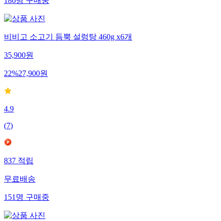
186
명
구매중
비비고 소고기 듬뿍 설렁탕 460g x6개
35,900
원
22
%
27,900
원
4.9
(
7
)
837
적립
무료배송
151
명
구매중