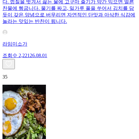
다. 껍질을 벗겨서 끓는 물에 고구마 줄기가 약간 익으면 얼른
찬물에 헹굽니다. 물기를 짜고, 밀가루 풀을 쑤어서 김치를 담
듯이 갖은 양념으로 버무리면 자연적인 단맛과 아삭한 식감에
놀라는 맛있는 반찬이 됩니다.
라임미소가
조회수
2,221
26.08.01
35