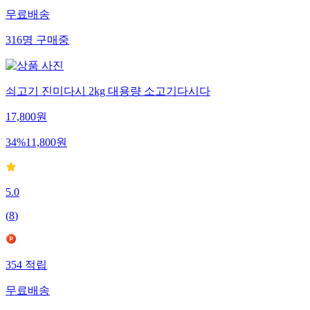
무료배송
316
명
구매중
쇠고기 진미다시 2kg 대용량 소고기다시다
17,800
원
34
%
11,800
원
5.0
(
8
)
354
적립
무료배송