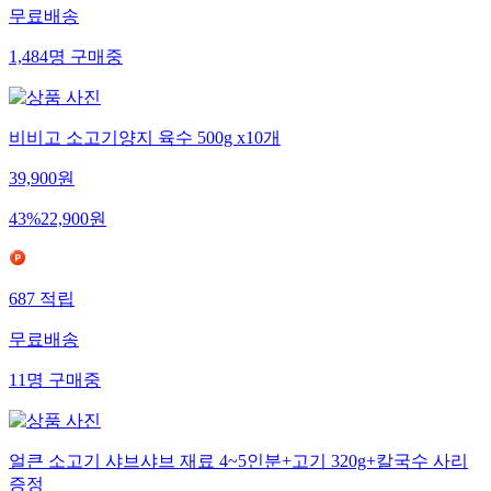
무료배송
1,484
명
구매중
비비고 소고기양지 육수 500g x10개
39,900
원
43
%
22,900
원
687
적립
무료배송
11
명
구매중
얼큰 소고기 샤브샤브 재료 4~5인분+고기 320g+칼국수 사리
증정