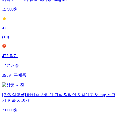
비비고 소고기 듬뿍 육개장 460g x3개
15,900
원
4.6
(
10
)
477
적립
무료배송
395
명
구매중
[만원의행복] 터키츄 반려견 간식 링타입 S 칠면조 &amp; 소고
기 힘줄 X 10개
21,000
원