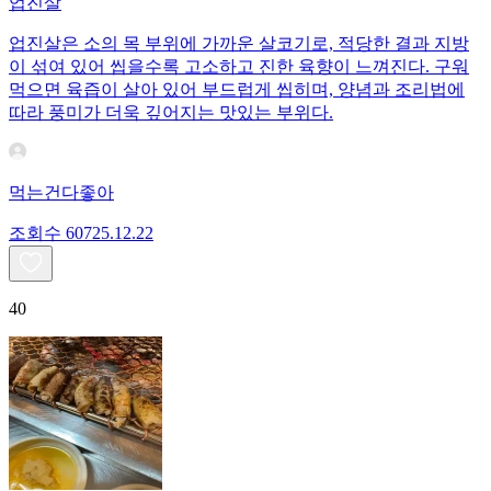
업진살
업진살은 소의 목 부위에 가까운 살코기로, 적당한 결과 지방
이 섞여 있어 씹을수록 고소하고 진한 육향이 느껴진다. 구워
먹으면 육즙이 살아 있어 부드럽게 씹히며, 양념과 조리법에
따라 풍미가 더욱 깊어지는 맛있는 부위다.
먹는건다좋아
조회수
607
25.12.22
40