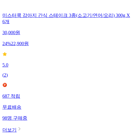
미스터쿡 강아지 간식 스테이크 3종(소고기/연어/오리) 300g X
6개
30,000
원
24
%
22,900
원
5.0
(
2
)
687
적립
무료배송
98
명
구매중
더보기