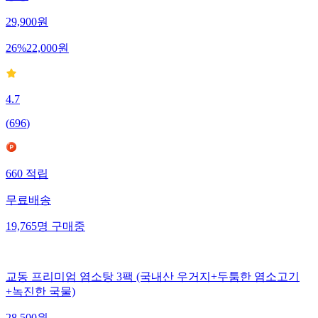
29,900
원
26
%
22,000
원
4.7
(
696
)
660
적립
무료배송
19,765
명
구매중
교동 프리미엄 염소탕 3팩 (국내산 우거지+두툼한 염소고기
+녹진한 국물)