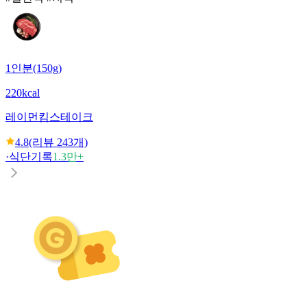
1인분(150g)
220kcal
레이먼킴
스테이크
4.8
(리뷰
243
개)
·
식단기록
1.3만+