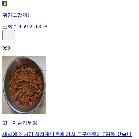
귀염그잡채1
조회수
9.5만
25.08.28
999+
고구마줄기무침
새벽에 24시간 식자재마트에 가서 고구마줄기 3단을 샀습니