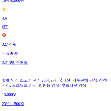
16
%
10,900
원
4.6
(
57
)
327
적립
무료배송
2,213
명
구매중
핫펫 안심 소고기 져키 200g 2개, 국내산, 가수분해 간식, 산책
간식, 노즈워크 간식, 칭찬용 간식, 부드러운 간식
15,000
원
23
%
11,500
원