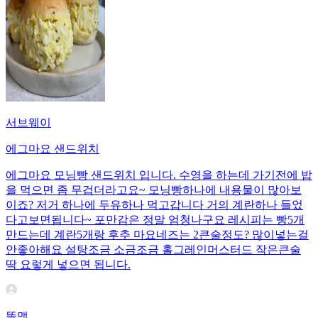
서브웨이
에그마요 샌드위치
에그마요 모닝빵 샌드위치 입니다. 수영을 하는데 가기전에 밥
을 먹으면 좀 무겁더라고요~ 모닝빵하나에 내용물이 많아보
이죠? 저거 하나에 두유하나 먹고갑니다 거의 계란하나 들었
다고보면됩니다~ 포만감은 정말 엄청나구요 레시피는 빵5개
만드는데 계란5개랑 후추 마요네즈는 2큰술정도? 많이넣는걸
안좋아해요 설탕조금 소금조금 홀그레인머스터드 작은큰술
딱 요렇게 넣으면 됩니다.
똘맹