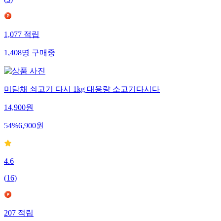
(
3
)
1,077
적립
1,408
명
구매중
미담채 쇠고기 다시 1kg 대용량 소고기다시다
14,900
원
54
%
6,900
원
4.6
(
16
)
207
적립