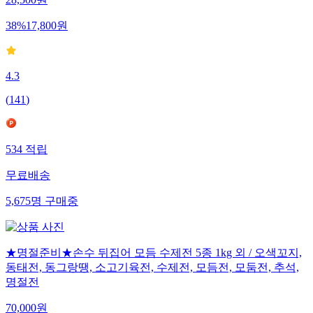
28,500
원
38
%
17,800
원
4.3
(
141
)
534
적립
무료배송
5,675
명
구매중
★명절준비★손수 뒤집어 모듬 수제전 5종 1kg 외 / 오색꼬지,
동태전, 동그랑땡, 소고기육전, 수제전, 모듬전, 모둠전, 추석,
명절전
70,000
원