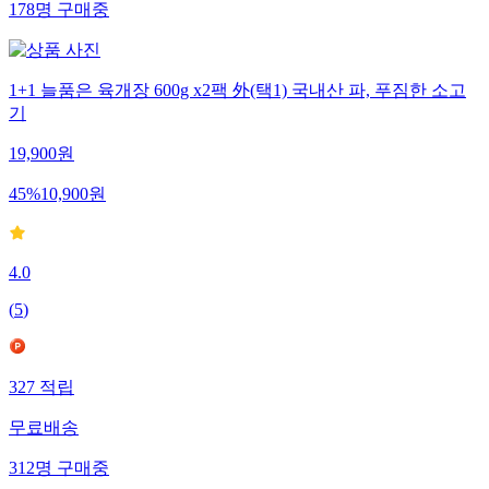
178
명
구매중
1+1 늘품은 육개장 600g x2팩 外(택1) 국내산 파, 푸짐한 소고
기
19,900
원
45
%
10,900
원
4.0
(
5
)
327
적립
무료배송
312
명
구매중