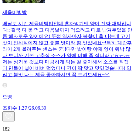
제육비빔밥
배달로 시킨 제육비빔밥인데 혼자먹기엔 양이 진짜 대박입니
다;; 결국 다 못 먹고 다음날까지 먹으려고 따로 남겨두었을 만
큼 혜자로운 양이에요! 뚜껑 열자마자 불향이 훅 나는데 고기
맛이 인위적이지 않고 숯불 맛이라 참 맛있네요~!특히 계란후
라이 2개 올려주는 센스는 굳!! ​다만 밥이랑 야채 양이 워낙 많
다 보니까 기본 고추장 소스가 양에 비해 좀 적더라고요ㅠ.ㅠ
저는 싱거운 것보다 매콤하게 먹는 걸 좋아해서 소스를 직접
더 만들어 넣어 비벼 먹었더니 간이 딱 맞고 맛있었습니다! 양
많고 불맛 나는 제육 좋아하시면 꼭 드셔보세요~^^
으앵
조회수
1.2만
26.06.30
182