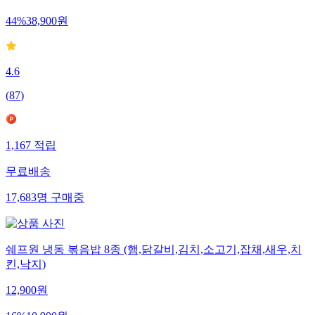
44
%
38,900
원
4.6
(
87
)
1,167
적립
무료배송
17,683
명
구매중
쉐프원 냉동 볶음밥 8종 (햄,닭갈비,김치,소고기,잡채,새우,치
킨,낙지)
12,900
원