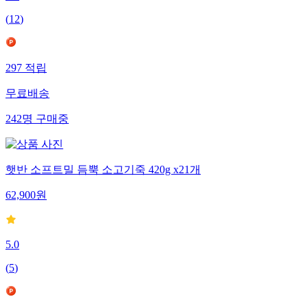
(
12
)
297
적립
무료배송
242
명
구매중
햇반 소프트밀 듬뿍 소고기죽 420g x21개
62,900
원
5.0
(
5
)