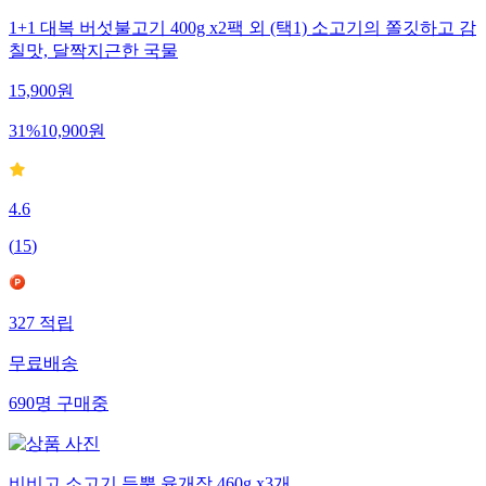
1+1 대복 버섯불고기 400g x2팩 외 (택1) 소고기의 쫄깃하고 감
칠맛, 달짝지근한 국물
15,900
원
31
%
10,900
원
4.6
(
15
)
327
적립
무료배송
690
명
구매중