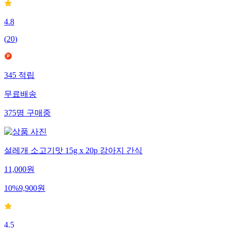
4.8
(
20
)
345
적립
무료배송
375
명
구매중
설레개 소고기맛 15g x 20p 강아지 간식
11,000
원
10
%
9,900
원
4.5