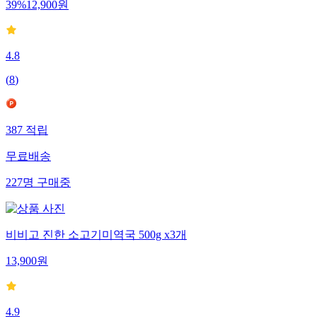
39
%
12,900
원
4.8
(
8
)
387
적립
무료배송
227
명
구매중
비비고 진한 소고기미역국 500g x3개
13,900
원
4.9