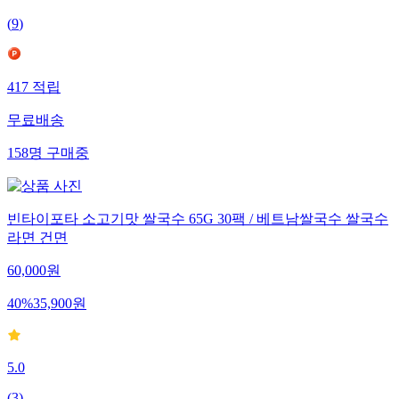
(
9
)
417
적립
무료배송
158
명
구매중
빈타이포타 소고기맛 쌀국수 65G 30팩 / 베트남쌀국수 쌀국수
라면 건면
60,000
원
40
%
35,900
원
5.0