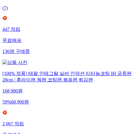
(
7
)
447
적립
무료배송
136
명
구매중
[100% 정품] 테팔 인테그랄 실버 인덕션 티타늄코팅 IH 궁중팬
28cm / 후라이팬 웍팬 코팅팬 볶음팬 튀김팬
168,900
원
59
%
68,900
원
2,067
적립