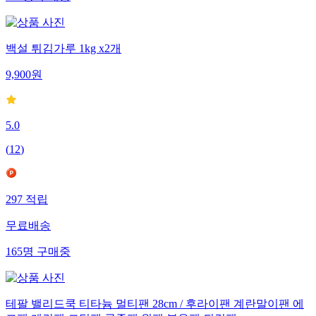
백설 튀김가루 1kg x2개
9,900
원
5.0
(
12
)
297
적립
무료배송
165
명
구매중
테팔 밸리드쿡 티타늄 멀티팬 28cm / 후라이팬 계란말이팬 에