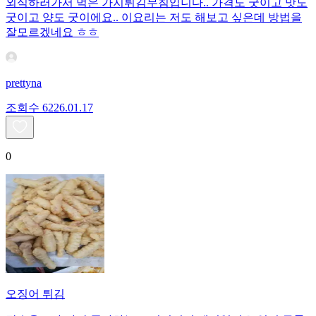
외식하러가서 먹은 가지튀김무침입니다.. 가격도 굿이고 맛도
굿이고 양도 굿이에요.. 이요리는 저도 해보고 싶은데 방법을
잘모르겠네요 ㅎㅎ
prettyna
조회수
62
26.01.17
0
오징어 튀김