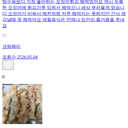
탕수육보다 가장 좋아하는 오징어튀김 해먹었어요 역시 두툼
한 오징어에 튀김가루 입혀서 해먹으니 세상 부러울게 없습니
다 오징어가 비싸서 예전처럼 자주 해먹지는 못하지만 간식 생
각날때 꼭 해먹어요 제철음식은 언제나 입안의 즐거움을 주네
요
크림해리
조회수
25
26.05.04
0