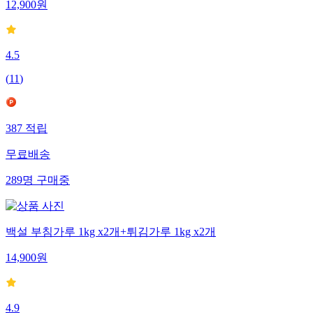
12,900
원
4.5
(
11
)
387
적립
무료배송
289
명
구매중
백설 부침가루 1kg x2개+튀김가루 1kg x2개
14,900
원
4.9