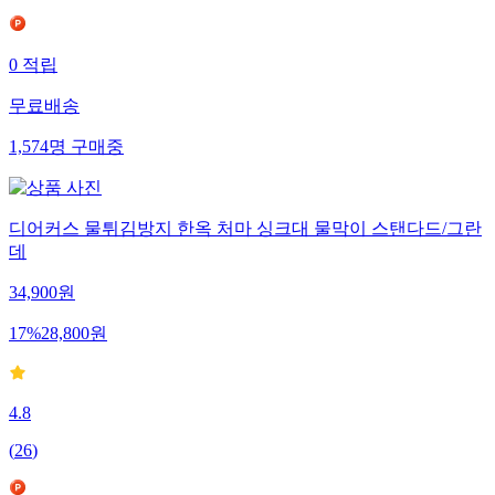
0
적립
무료배송
1,574
명
구매중
디어커스 물튀김방지 한옥 처마 싱크대 물막이 스탠다드/그란
데
34,900
원
17
%
28,800
원
4.8
(
26
)