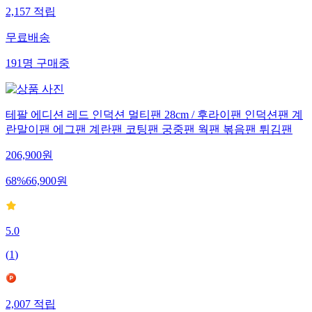
2,157
적립
무료배송
191
명
구매중
테팔 에디션 레드 인덕션 멀티팬 28cm / 후라이팬 인덕션팬 계
란말이팬 에그팬 계란팬 코팅팬 궁중팬 웍팬 볶음팬 튀김팬
206,900
원
68
%
66,900
원
5.0
(
1
)
2,007
적립