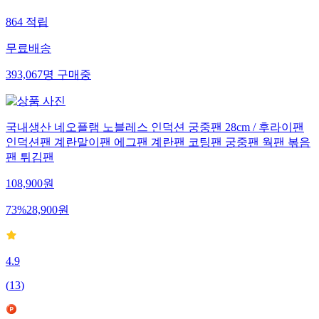
864
적립
무료배송
393,067
명
구매중
국내생산 네오플램 노블레스 인덕션 궁중팬 28cm / 후라이팬
인덕션팬 계란말이팬 에그팬 계란팬 코팅팬 궁중팬 웍팬 볶음
팬 튀김팬
108,900
원
73
%
28,900
원
4.9
(
13
)