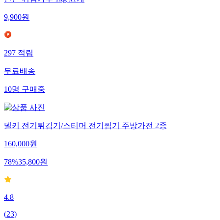
9,900
원
297
적립
무료배송
10
명
구매중
델키 전기튀김기/스티머 전기찜기 주방가전 2종
160,000
원
78
%
35,800
원
4.8
(
23
)