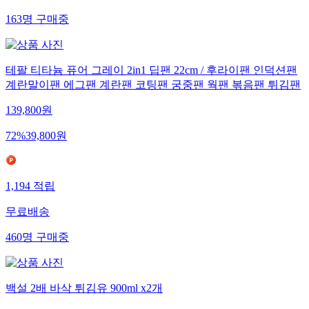
163
명
구매중
테팔 티타늄 퓨어 그레이 2in1 딥팬 22cm / 후라이팬 인덕션팬
계란말이팬 에그팬 계란팬 코팅팬 궁중팬 웍팬 볶음팬 튀김팬
139,800
원
72
%
39,800
원
1,194
적립
무료배송
460
명
구매중
백설 2배 바삭 튀김유 900ml x2개