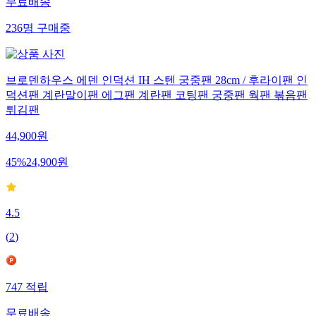
무료배송
236
명
구매중
브로덴하우스 에덴 인덕션 IH 스텐 궁중팬 28cm / 후라이팬 인
덕션팬 계란말이팬 에그팬 계란팬 코팅팬 궁중팬 웍팬 볶음팬
튀김팬
44,900
원
45
%
24,900
원
4.5
(
2
)
747
적립
무료배송