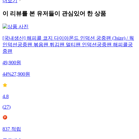
더보기
이 리뷰를 본 유저들이 관심있어 한 상품
[국내생산] 해피콜 코지 다이아몬드 인덕션 궁중팬 (3size) / 웍
인덕션궁중팬 볶음팬 튀김팬 멀티팬 인덕션궁중팬 해피콜궁
중팬
49,900
원
44
%
27,900
원
4.8
(
27
)
837
적립