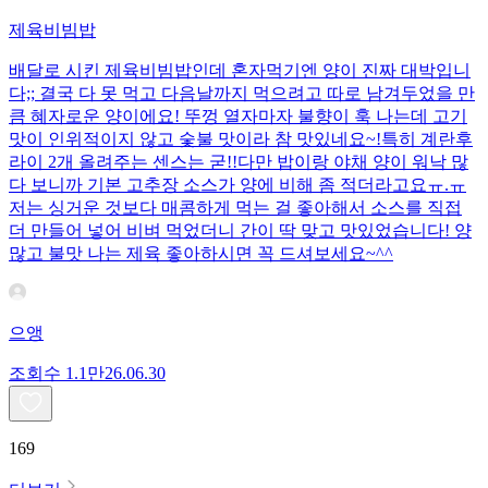
제육비빔밥
배달로 시킨 제육비빔밥인데 혼자먹기엔 양이 진짜 대박입니
다;; 결국 다 못 먹고 다음날까지 먹으려고 따로 남겨두었을 만
큼 혜자로운 양이에요! 뚜껑 열자마자 불향이 훅 나는데 고기
맛이 인위적이지 않고 숯불 맛이라 참 맛있네요~!특히 계란후
라이 2개 올려주는 센스는 굳!! ​다만 밥이랑 야채 양이 워낙 많
다 보니까 기본 고추장 소스가 양에 비해 좀 적더라고요ㅠ.ㅠ
저는 싱거운 것보다 매콤하게 먹는 걸 좋아해서 소스를 직접
더 만들어 넣어 비벼 먹었더니 간이 딱 맞고 맛있었습니다! 양
많고 불맛 나는 제육 좋아하시면 꼭 드셔보세요~^^
으앵
조회수
1.1만
26.06.30
169