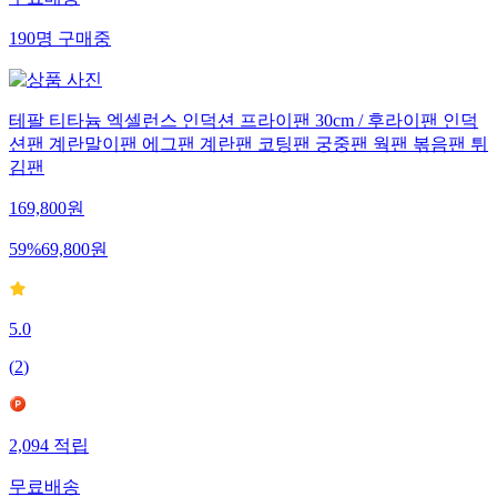
190
명
구매중
테팔 티타늄 엑셀런스 인덕션 프라이팬 30cm / 후라이팬 인덕
션팬 계란말이팬 에그팬 계란팬 코팅팬 궁중팬 웍팬 볶음팬 튀
김팬
169,800
원
59
%
69,800
원
5.0
(
2
)
2,094
적립
무료배송