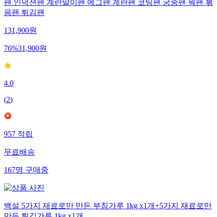
팬 인덕션팬 계란말이팬 에그팬 계란팬 코팅팬 궁중팬 웍팬 볶
음팬 튀김팬
131,900
원
76
%
31,900
원
4.0
(
2
)
957
적립
무료배송
167
명
구매중
백설 5가지 재료로만 만든 부침가루 1kg x1개+5가지 재료로만
만든 튀김가루 1kg x1개