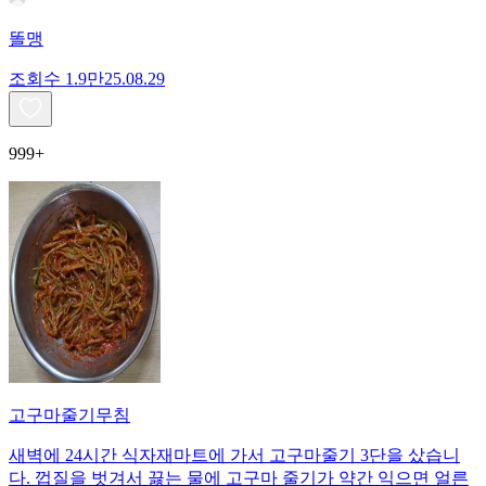
똘맹
조회수
1.9만
25.08.29
999+
고구마줄기무침
새벽에 24시간 식자재마트에 가서 고구마줄기 3단을 샀습니
다. 껍질을 벗겨서 끓는 물에 고구마 줄기가 약간 익으면 얼른