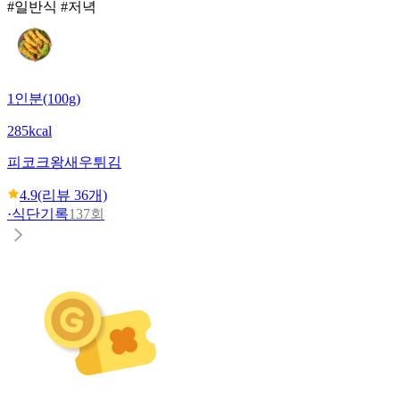
#일반식 #저녁
1인분(100g)
285kcal
피코크
왕새우튀김
4.9
(리뷰
36
개)
·
식단기록
137회