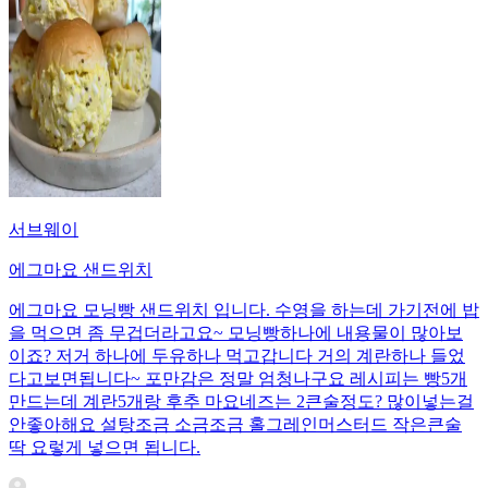
서브웨이
에그마요 샌드위치
에그마요 모닝빵 샌드위치 입니다. 수영을 하는데 가기전에 밥
을 먹으면 좀 무겁더라고요~ 모닝빵하나에 내용물이 많아보
이죠? 저거 하나에 두유하나 먹고갑니다 거의 계란하나 들었
다고보면됩니다~ 포만감은 정말 엄청나구요 레시피는 빵5개
만드는데 계란5개랑 후추 마요네즈는 2큰술정도? 많이넣는걸
안좋아해요 설탕조금 소금조금 홀그레인머스터드 작은큰술
딱 요렇게 넣으면 됩니다.