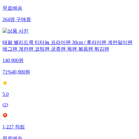
무료배송
264
명
구매중
테팔 밸리드쿡 티타늄 프라이팬 30cm / 후라이팬 계란말이팬
에그팬 계란팬 코팅팬 궁중팬 웍팬 볶음팬 튀김팬
140,900
원
71
%
40,900
원
5.0
(
2
)
1,227
적립
무료배송