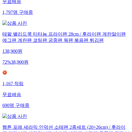
무료배송
1,797
명
구매중
테팔 밸리드쿡 티타늄 프라이팬 28cm / 후라이팬 계란말이팬
에그팬 계란팬 코팅팬 궁중팬 웍팬 볶음팬 튀김팬
138,900
원
72
%
38,900
원
1,167
적립
무료배송
690
명
구매중
햄튼 포레 세라믹 인덕션 소테팬 2종세트 (20+26cm) / 후라이