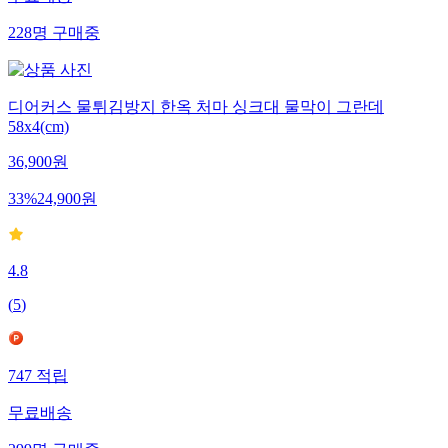
228
명
구매중
디어커스 물튀김방지 한옥 처마 싱크대 물막이 그란데
58x4(cm)
36,900
원
33
%
24,900
원
4.8
(
5
)
747
적립
무료배송