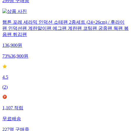
299
명
구매중
햄튼 포레 세라믹 인덕션 소테팬 2종세트 (24+26cm) / 후라이
팬 인덕션팬 계란말이팬 에그팬 계란팬 코팅팬 궁중팬 웍팬 볶
음팬 튀김팬
136,900
원
73
%
36,900
원
4.5
(
2
)
1,107
적립
무료배송
227
명
구매중