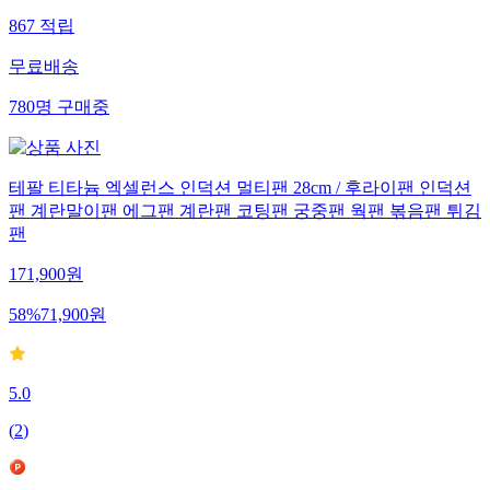
867
적립
무료배송
780
명
구매중
테팔 티타늄 엑셀런스 인덕션 멀티팬 28cm / 후라이팬 인덕션
팬 계란말이팬 에그팬 계란팬 코팅팬 궁중팬 웍팬 볶음팬 튀김
팬
171,900
원
58
%
71,900
원
5.0
(
2
)