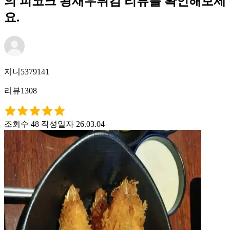
의 피코크 왕새우튀김 리뷰를 확인해보세
요.
지니5379141
리뷰1308
조회수 48
작성일자 26.03.04