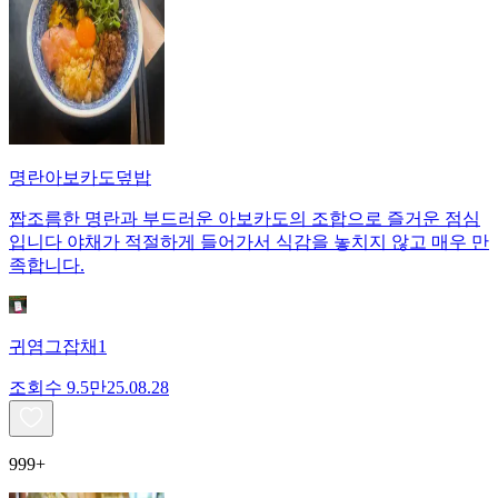
명란아보카도덮밥
짭조름한 명란과 부드러운 아보카도의 조합으로 즐거운 점심
입니다 야채가 적절하게 들어가서 식감을 놓치지 않고 매우 만
족합니다.
귀염그잡채1
조회수
9.5만
25.08.28
999+