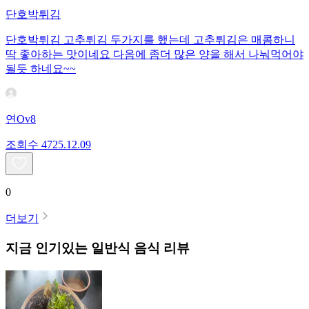
단호박튀김
단호박튀김 고추튀김 두가지를 했는데 고추튀김은 매콤하니
딱 좋아하는 맛이네요 다음에 좀더 많은 양을 해서 나눠먹어야
될듯 하네요~~
연Ov8
조회수
47
25.12.09
0
더보기
지금 인기있는
일반식
음식 리뷰