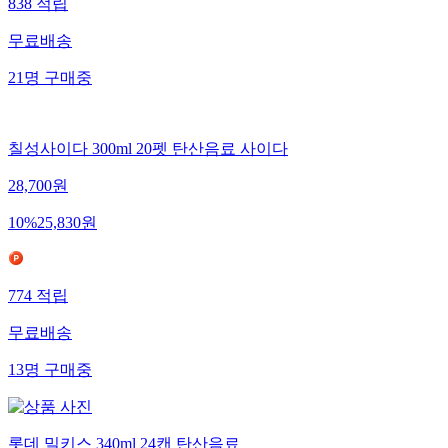
838
적립
무료배송
21
명
구매중
칠성사이다 300ml 20펫 탄산음료 사이다
28,700
원
10
%
25,830
원
774
적립
무료배송
13
명
구매중