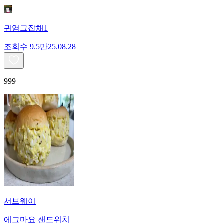
귀염그잡채1
조회수
9.5만
25.08.28
999+
서브웨이
에그마요 샌드위치