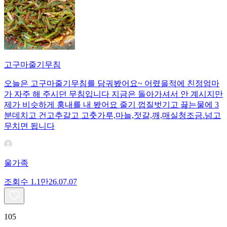
고구마줄기무침
오늘은 고구마줄기무침를 담궈봤어요~ 어렸을적에 친정엄마
가 자주 해 주시던 무침입니다 지금은 돌아가셔서 안 계시지만
제가 비슷하게 훙내를 내 봤어요 줄기 껍질벗기고 끓는물에 3
분데치고 건고추갈고 고춧가루,마늘,젓갈,깨,매실청조금.넘고
무치면 됩니다
울가족
조회수
1.1만
26.07.07
105