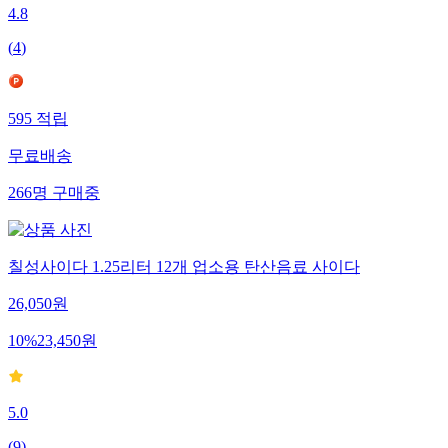
4.8
(
4
)
595
적립
무료배송
266
명
구매중
칠성사이다 1.25리터 12개 업소용 탄산음료 사이다
26,050
원
10
%
23,450
원
5.0
(
9
)