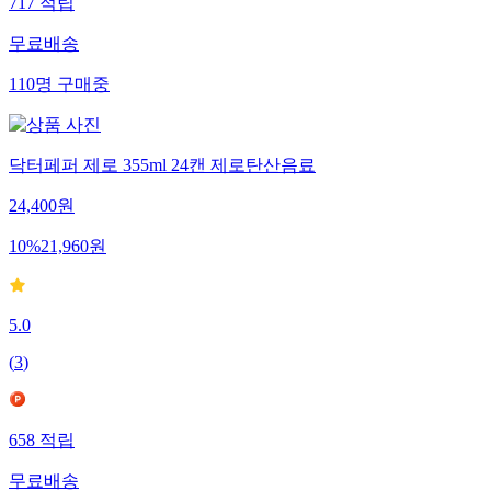
717
적립
무료배송
110
명
구매중
닥터페퍼 제로 355ml 24캔 제로탄산음료
24,400
원
10
%
21,960
원
5.0
(
3
)
658
적립
무료배송