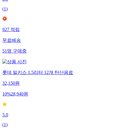
5.0
(
1
)
927
적립
무료배송
51
명
구매중
롯데 밀키스 1.5리터 12개 탄산음료
32,150
원
10
%
28,940
원
5.0
(
1
)