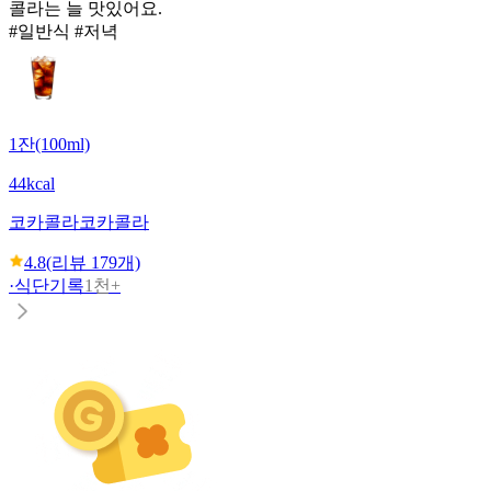
콜라는 늘 맛있어요.
#일반식 #저녁
1잔(100ml)
44kcal
코카콜라
코카콜라
4.8
(리뷰
179
개)
·
식단기록
1천+