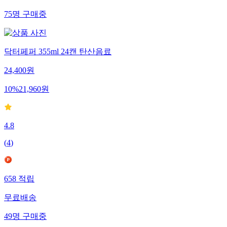
75
명
구매중
닥터페퍼 355ml 24캔 탄산음료
24,400
원
10
%
21,960
원
4.8
(
4
)
658
적립
무료배송
49
명
구매중