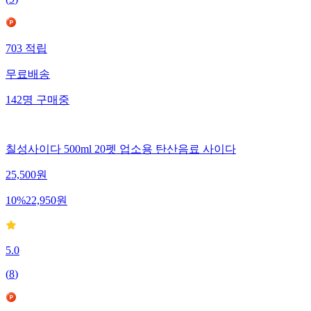
703
적립
무료배송
142
명
구매중
칠성사이다 500ml 20펫 업소용 탄산음료 사이다
25,500
원
10
%
22,950
원
5.0
(
8
)