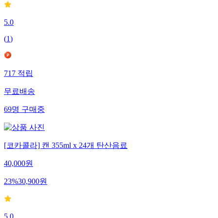
5.0
(
1
)
717
적립
무료배송
69
명
구매중
[코카콜라] 캔 355ml x 24개 탄산음료
40,000
원
23
%
30,900
원