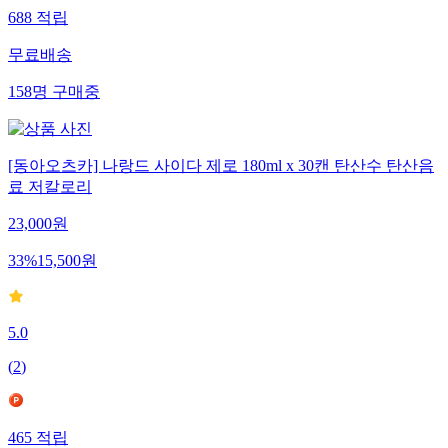
688
적립
무료배송
158
명
구매중
[동아오츠카] 나랑드 사이다 제로 180ml x 30캔 탄산수 탄산음
료 저칼로리
23,000
원
33
%
15,500
원
5.0
(
2
)
465
적립