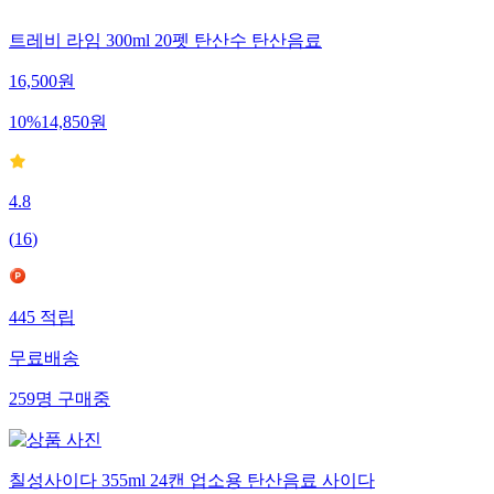
트레비 라임 300ml 20펫 탄산수 탄산음료
16,500
원
10
%
14,850
원
4.8
(
16
)
445
적립
무료배송
259
명
구매중
칠성사이다 355ml 24캔 업소용 탄산음료 사이다