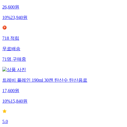
26,600
원
10
%
23,940
원
718
적립
무료배송
71
명
구매중
트레비 플레인 190ml 30캔 탄산수 탄산음료
17,600
원
10
%
15,840
원
5.0