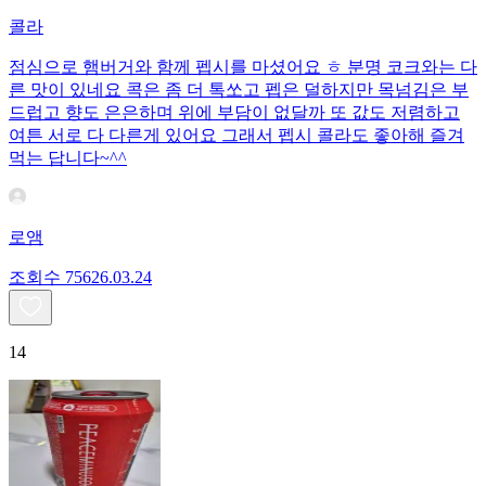
콜라
점심으로 햄버거와 함께 펩시를 마셨어요 ㅎ 분명 코크와는 다
른 맛이 있네요 콕은 좀 더 톡쏘고 펩은 덜하지만 목넘김은 부
드럽고 향도 은은하며 위에 부담이 없달까 또 값도 저렴하고
여튼 서로 다 다른게 있어요 그래서 펩시 콜라도 좋아해 즐겨
먹는 답니다~^^
로앰
조회수
756
26.03.24
14