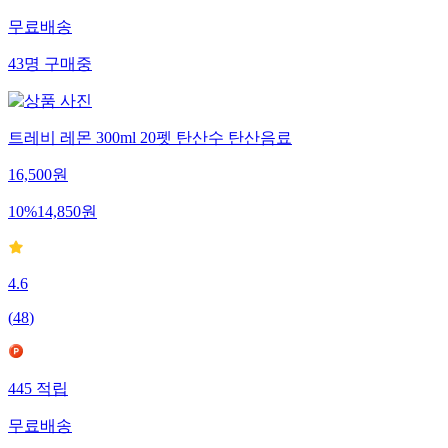
무료배송
43
명
구매중
트레비 레몬 300ml 20펫 탄산수 탄산음료
16,500
원
10
%
14,850
원
4.6
(
48
)
445
적립
무료배송