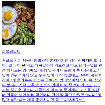
제육비빔밥
배달로 시킨 제육비빔밥인데 혼자먹기엔 양이 진짜 대박입니
다;; 결국 다 못 먹고 다음날까지 먹으려고 따로 남겨두었을 만
큼 혜자로운 양이에요! 뚜껑 열자마자 불향이 훅 나는데 고기
맛이 인위적이지 않고 숯불 맛이라 참 맛있네요~!특히 계란후
라이 2개 올려주는 센스는 굳!! ​다만 밥이랑 야채 양이 워낙 많
다 보니까 기본 고추장 소스가 양에 비해 좀 적더라고요ㅠ.ㅠ
저는 싱거운 것보다 매콤하게 먹는 걸 좋아해서 소스를 직접
더 만들어 넣어 비벼 먹었더니 간이 딱 맞고 맛있었습니다! 양
많고 불맛 나는 제육 좋아하시면 꼭 드셔보세요~^^