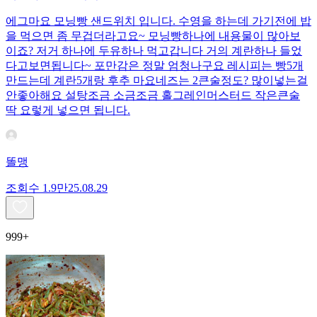
에그마요 모닝빵 샌드위치 입니다. 수영을 하는데 가기전에 밥
을 먹으면 좀 무겁더라고요~ 모닝빵하나에 내용물이 많아보
이죠? 저거 하나에 두유하나 먹고갑니다 거의 계란하나 들었
다고보면됩니다~ 포만감은 정말 엄청나구요 레시피는 빵5개
만드는데 계란5개랑 후추 마요네즈는 2큰술정도? 많이넣는걸
안좋아해요 설탕조금 소금조금 홀그레인머스터드 작은큰술
딱 요렇게 넣으면 됩니다.
똘맹
조회수
1.9만
25.08.29
999+