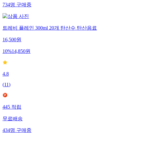
734
명
구매중
트레비 플레인 300ml 20개 탄산수 탄산음료
16,500
원
10
%
14,850
원
4.8
(
11
)
445
적립
무료배송
434
명
구매중