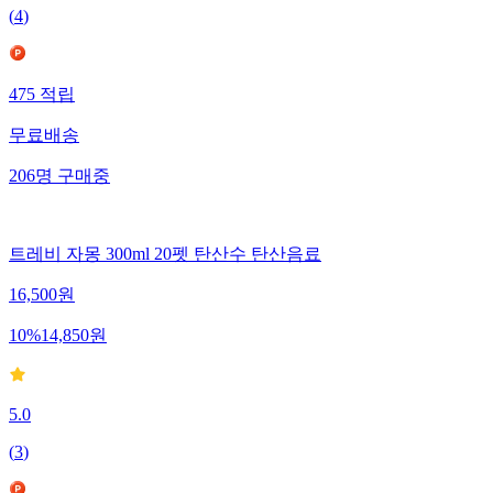
(
4
)
475
적립
무료배송
206
명
구매중
트레비 자몽 300ml 20펫 탄산수 탄산음료
16,500
원
10
%
14,850
원
5.0
(
3
)