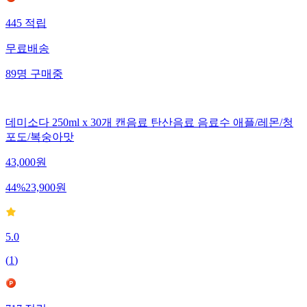
445
적립
무료배송
89
명
구매중
데미소다 250ml x 30개 캔음료 탄산음료 음료수 애플/레몬/청
포도/복숭아맛
43,000
원
44
%
23,900
원
5.0
(
1
)