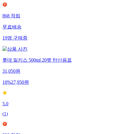
868
적립
무료배송
19
명
구매중
롯데 밀키스 500ml 20펫 탄산음료
31,050
원
10
%
27,950
원
5.0
(
1
)