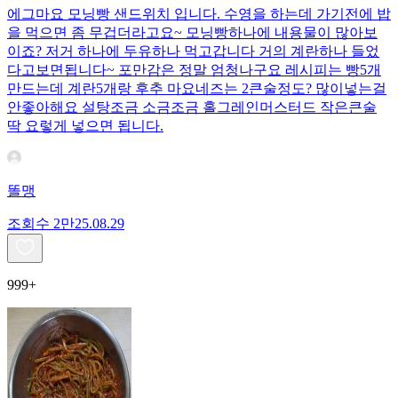
에그마요 모닝빵 샌드위치 입니다. 수영을 하는데 가기전에 밥
을 먹으면 좀 무겁더라고요~ 모닝빵하나에 내용물이 많아보
이죠? 저거 하나에 두유하나 먹고갑니다 거의 계란하나 들었
다고보면됩니다~ 포만감은 정말 엄청나구요 레시피는 빵5개
만드는데 계란5개랑 후추 마요네즈는 2큰술정도? 많이넣는걸
안좋아해요 설탕조금 소금조금 홀그레인머스터드 작은큰술
딱 요렇게 넣으면 됩니다.
똘맹
조회수
2만
25.08.29
999+