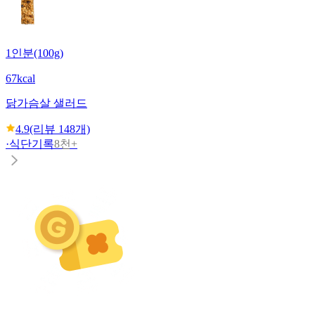
1인분(100g)
67kcal
닭가슴살 샐러드
4.9
(리뷰
148
개)
·
식단기록
8천+