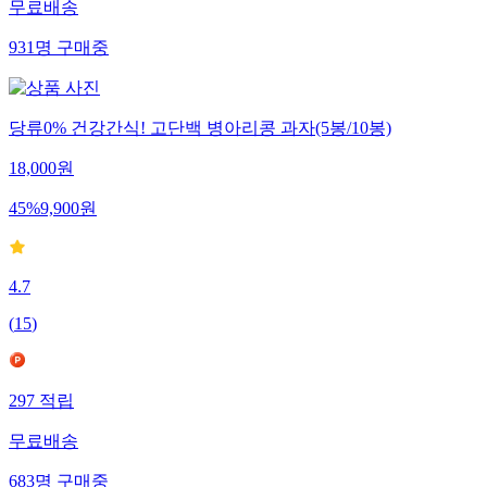
무료배송
931
명
구매중
당류0% 건강간식! 고단백 병아리콩 과자(5봉/10봉)
18,000
원
45
%
9,900
원
4.7
(
15
)
297
적립
무료배송
683
명
구매중