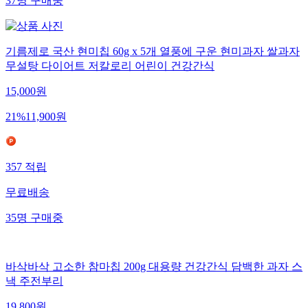
37
명
구매중
기름제로 국산 현미칩 60g x 5개 열풍에 구운 현미과자 쌀과자
무설탕 다이어트 저칼로리 어린이 건강간식
15,000
원
21
%
11,900
원
357
적립
무료배송
35
명
구매중
바삭바삭 고소한 참마칩 200g 대용량 건강간식 담백한 과자 스
낵 주전부리