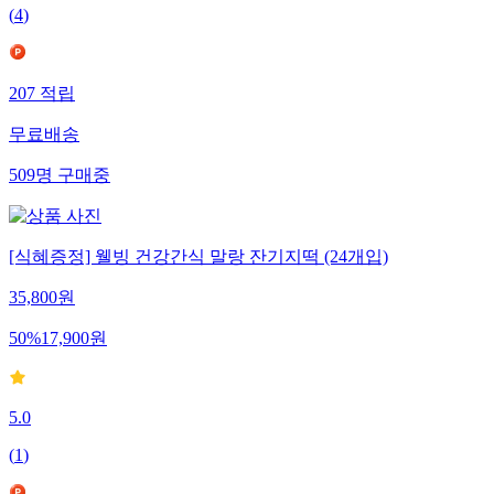
(
4
)
207
적립
무료배송
509
명
구매중
[식혜증정] 웰빙 건강간식 말랑 잔기지떡 (24개입)
35,800
원
50
%
17,900
원
5.0
(
1
)