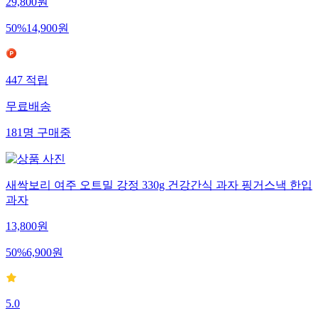
29,800
원
50
%
14,900
원
447
적립
무료배송
181
명
구매중
새싹보리 여주 오트밀 강정 330g 건강간식 과자 핑거스낵 한입
과자
13,800
원
50
%
6,900
원
5.0