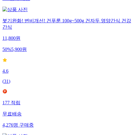
붓기완화! 변비개선! 건푸룬 100g~500g 건자두 영양간식 건강
간식
11,800
원
50
%
5,900
원
4.6
(
31
)
177
적립
무료배송
4,276
명
구매중