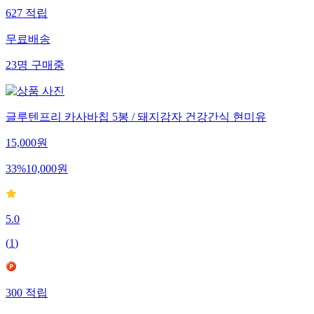
627
적립
무료배송
23
명
구매중
글루텐프리 카사바칩 5봉 / 돼지감자 건강간식 현미유
15,000
원
33
%
10,000
원
5.0
(
1
)
300
적립