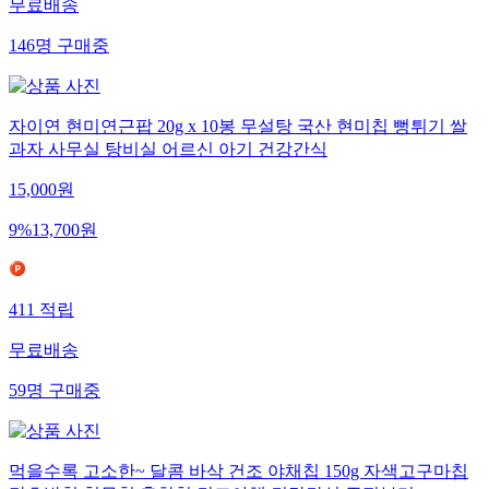
무료배송
146
명
구매중
자이연 현미연근팝 20g x 10봉 무설탕 국산 현미칩 뻥튀기 쌀
과자 사무실 탕비실 어르신 아기 건강간식
15,000
원
9
%
13,700
원
411
적립
무료배송
59
명
구매중
먹을수록 고소한~ 달콤 바삭 건조 야채칩 150g 자색고구마칩