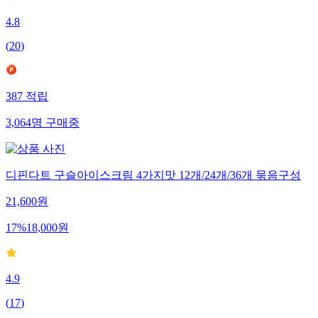
4.8
(
20
)
387
적립
3,064
명
구매중
디핀다트 구슬아이스크림 4가지맛 12개/24개/36개 묶음구성
21,600
원
17
%
18,000
원
4.9
(
17
)