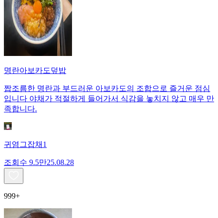
명란아보카도덮밥
짭조름한 명란과 부드러운 아보카도의 조합으로 즐거운 점심
입니다 야채가 적절하게 들어가서 식감을 놓치지 않고 매우 만
족합니다.
귀염그잡채1
조회수
9.5만
25.08.28
999+