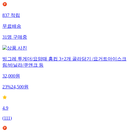
837
적립
무료배송
31
명
구매중
빙그레 투게더/요맘때 홈컵 3+2개 골라담기 /요거트아이스크
림/바닐라/쿠앤크 등
32,000
원
23
%
24,500
원
4.9
(
111
)