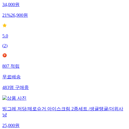
34,000
원
21
%
26,900
원
5.0
(
2
)
807
적립
무료배송
483
명
구매중
빙그레 저당/제로슈거 아이스크림 2종세트 /생귤탱귤/더위사
냥
25,000
원