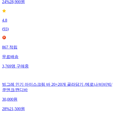
24
%
28,900
원
4.8
(
93
)
867
적립
무료배송
3,769
명
구매중
빙그레 인기 아이스크림 바 20+20개 골라담기 /메로나/비비빅/
쿠앤크/캔디바
30,000
원
28
%
21,500
원