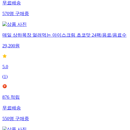
무료배송
570
명
구매중
매일 상하목장 얼려먹는 아이스크림 초코맛 24팩/음료/음료수
29,200
원
5.0
(
1
)
876
적립
무료배송
550
명
구매중