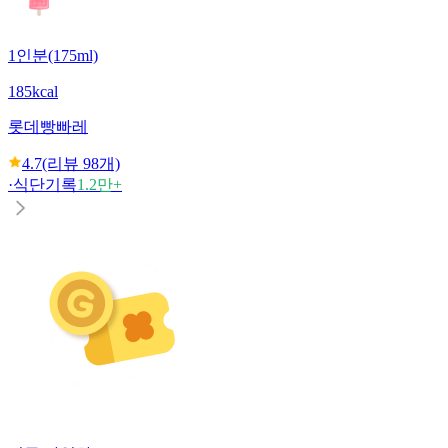
1인분(175ml)
185kcal
롯데
빵빠레
4.7
(리뷰
98
개)
·
식단기록
1.2만+