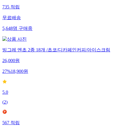
735
적립
무료배송
5,648
명
구매중
빙그레 엔초 2종 18개 /초코/디카페인커피/아이스크림
26,000
원
27
%
18,900
원
5.0
(
2
)
567
적립