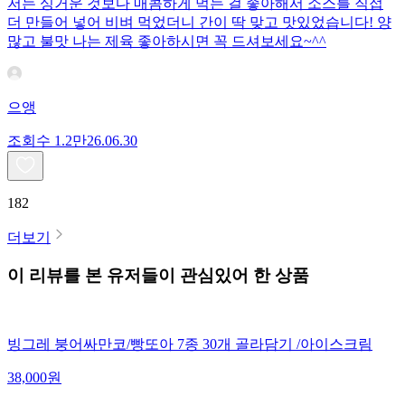
저는 싱거운 것보다 매콤하게 먹는 걸 좋아해서 소스를 직접
더 만들어 넣어 비벼 먹었더니 간이 딱 맞고 맛있었습니다! 양
많고 불맛 나는 제육 좋아하시면 꼭 드셔보세요~^^
으앵
조회수
1.2만
26.06.30
182
더보기
이 리뷰를 본 유저들이 관심있어 한 상품
빙그레 붕어싸만코/빵또아 7종 30개 골라담기 /아이스크림
38,000
원