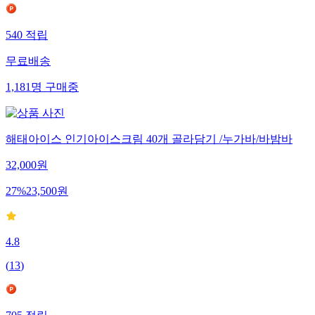
540
적립
무료배송
1,181
명
구매중
해태아이스 인기아이스크림 40개 골라담기 /누가바/바밤바
32,000
원
27
%
23,500
원
4.8
(
13
)