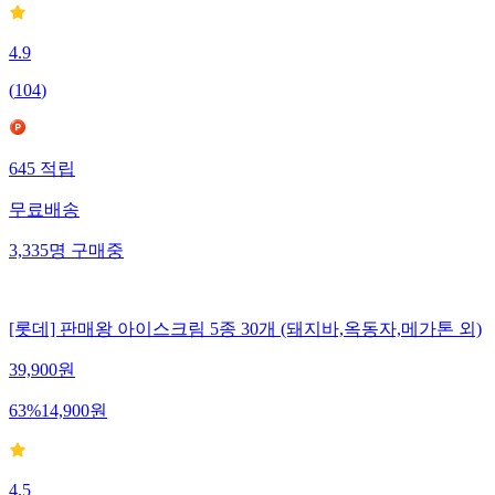
4.9
(
104
)
645
적립
무료배송
3,335
명
구매중
[롯데] 판매왕 아이스크림 5종 30개 (돼지바,옥동자,메가톤 외)
39,900
원
63
%
14,900
원