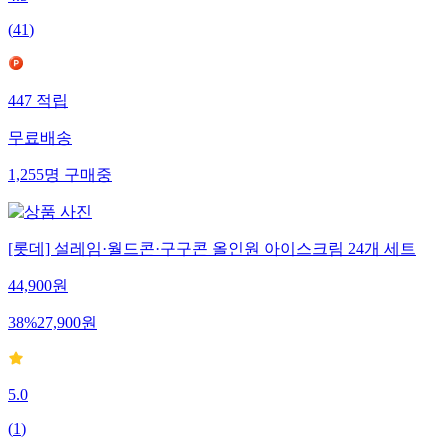
4.5
(
41
)
447
적립
무료배송
1,255
명
구매중
[롯데] 설레임·월드콘·구구콘 올인원 아이스크림 24개 세트
44,900
원
38
%
27,900
원
5.0
(
1
)