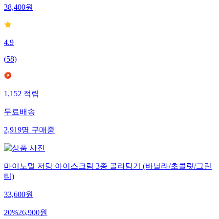
38,400
원
4.9
(
58
)
1,152
적립
무료배송
2,919
명
구매중
마이노멀 저당 아이스크림 3종 골라담기 (바닐라/초콜릿/그린
티)
33,600
원
20
%
26,900
원