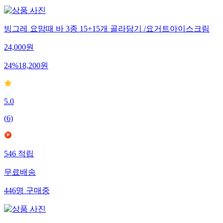
빙그레 요맘때 바 3종 15+15개 골라담기 /요거트아이스크림
24,000
원
24
%
18,200
원
5.0
(
6
)
546
적립
무료배송
446
명
구매중