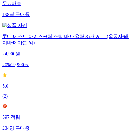
무료배송
198
명
구매중
롯데 베스트 아이스크림 스틱 바 대용량 35개 세트 (옥동자/돼
지바/메가톤 외)
24,900
원
20
%
19,900
원
5.0
(
2
)
597
적립
234
명
구매중