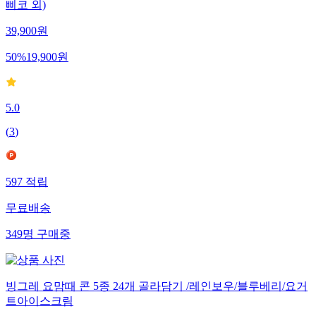
삐코 외)
39,900
원
50
%
19,900
원
5.0
(
3
)
597
적립
무료배송
349
명
구매중
빙그레 요맘때 콘 5종 24개 골라담기 /레인보우/블루베리/요거
트아이스크림