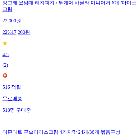
빙그레 요맘때 리치피치 / 투게더 바닐라 미니어처 6개 /아이스
크림
22,000
원
22
%
17,200
원
4.5
(
2
)
516
적립
무료배송
518
명
구매중
디핀다트 구슬아이스크림 4가지맛 24개/36개 묶음구성