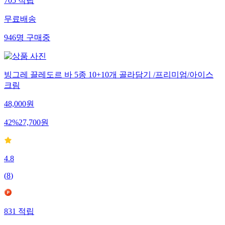
705
적립
무료배송
946
명
구매중
빙그레 끌레도르 바 5종 10+10개 골라담기 /프리미엄/아이스
크림
48,000
원
42
%
27,700
원
4.8
(
8
)
831
적립