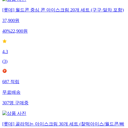
[롯데] 월드콘 중심 콘 아이스크림 20개 세트 (구구·말차 포함)
37,900
원
40
%
22,900
원
4.3
(
3
)
687
적립
무료배송
307
명
구매중
[롯데] 골라먹는 아이스크림 30개 세트 (찰떡아이스/월드콘/빠