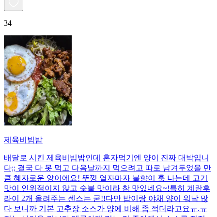
34
제육비빔밥
배달로 시킨 제육비빔밥인데 혼자먹기엔 양이 진짜 대박입니
다;; 결국 다 못 먹고 다음날까지 먹으려고 따로 남겨두었을 만
큼 혜자로운 양이에요! 뚜껑 열자마자 불향이 훅 나는데 고기
맛이 인위적이지 않고 숯불 맛이라 참 맛있네요~!특히 계란후
라이 2개 올려주는 센스는 굳!! ​다만 밥이랑 야채 양이 워낙 많
다 보니까 기본 고추장 소스가 양에 비해 좀 적더라고요ㅠ.ㅠ