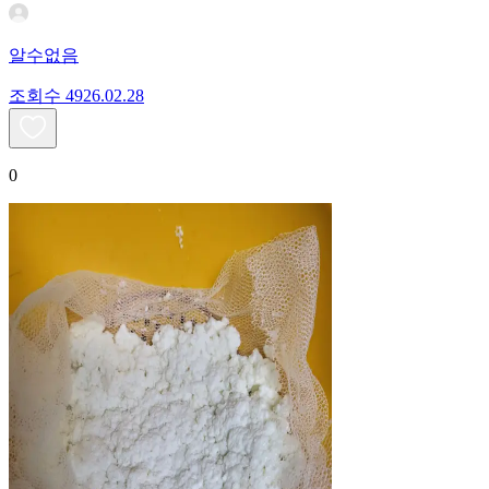
알수없음
조회수
49
26.02.28
0