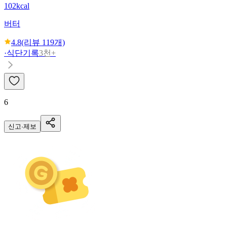
102kcal
버터
4.8
(리뷰
119
개)
·
식단기록
3천+
6
신고·제보