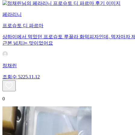
페라리니
프로슈토 디 파르마
상하이에서 먹었던 프로슈토 루꼴라 화덕피자인데, 먹자마자 제 
근본 넘치는 맛이었어요
정채린
조회수
52
25.11.12
0