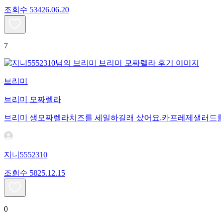
조회수
534
26.06.20
7
브리미
브리미 모짜렐라
브리미 생모짜렐라치즈를 세일하길래 샀어요.카프레제샐러드를
지니5552310
조회수
58
25.12.15
0