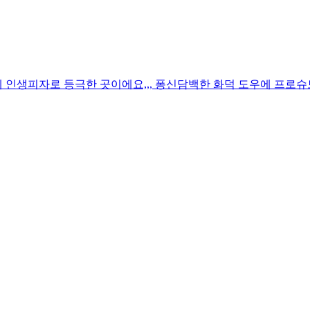
인생피자로 등극한 곳이에요,,, 퐁신담백한 화덕 도우에 프로슈토