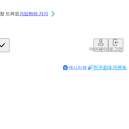
0장
드려요
가입하러 가기
마이페이지
로그인
캐시리뷰
친구초대 이벤트