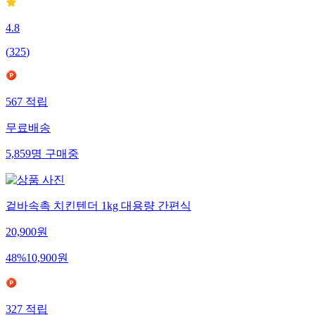
4.8
(
325
)
567
적립
무료배송
5,859
명
구매중
겉바속촉 치킨텐더 1kg 대용량 간편식
20,900
원
48
%
10,900
원
327
적립