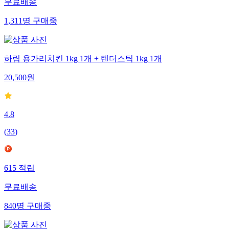
무료배송
1,311
명
구매중
하림 용가리치킨 1kg 1개 + 텐더스틱 1kg 1개
20,500
원
4.8
(
33
)
615
적립
무료배송
840
명
구매중