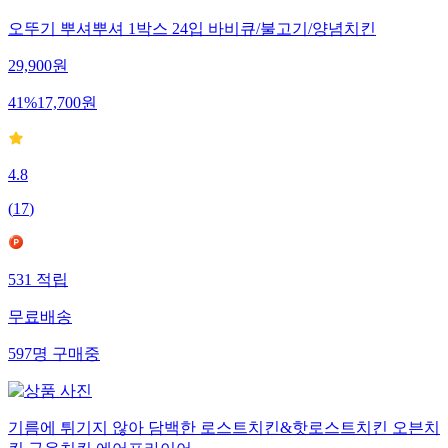
오뚜기 뿌셔뿌셔 1박스 24입 바비큐/불고기/양념치킨
29,900
원
41
%
17,700
원
4.8
(
17
)
531
적립
무료배송
597
명
구매중
기름에 튀기지 않아 담백한 로스트치킨&핫로스트치킨 오븐치