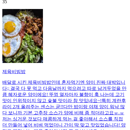
35
제육비빔밥
배달로 시킨 제육비빔밥인데 혼자먹기엔 양이 진짜 대박입니
다;; 결국 다 못 먹고 다음날까지 먹으려고 따로 남겨두었을 만
큼 혜자로운 양이에요! 뚜껑 열자마자 불향이 훅 나는데 고기
맛이 인위적이지 않고 숯불 맛이라 참 맛있네요~!특히 계란후
라이 2개 올려주는 센스는 굳!! ​다만 밥이랑 야채 양이 워낙 많
다 보니까 기본 고추장 소스가 양에 비해 좀 적더라고요ㅠ.ㅠ
저는 싱거운 것보다 매콤하게 먹는 걸 좋아해서 소스를 직접
더 만들어 넣어 비벼 먹었더니 간이 딱 맞고 맛있었습니다! 양