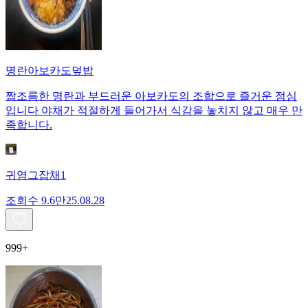
명란아보카도덮밥
짭조름한 명란과 부드러운 아보카도의 조합으로 즐거운 점심
입니다 야채가 적절하게 들어가서 식감을 놓치지 않고 매우 만
족합니다.
귀염그잡채1
조회수
9.6만
25.08.28
999+