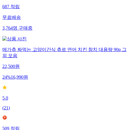
687
적립
무료배송
3,764
명
구매중
메가츄 짜먹는 고양이간식 츄르 연어 치킨 참치 대용량 90p 그
외 모음
22,500
원
24
%
16,990
원
5.0
(
21
)
509
적립