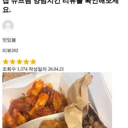
집 슈프림 양념치킨 리뷰를 확인해보세
요.
맛있봄
리뷰202
조회수 1,374
작성일자 26.04.21