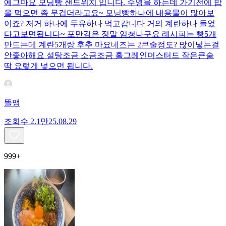
에그마요 모닝빵 샌드위치 입니다. 수영을 하는데 가기전에 밥
을 먹으면 좀 무겁더라고요~ 모닝빵하나에 내용물이 많아보
이죠? 저거 하나에 두유하나 먹고갑니다 거의 계란하나 들었
다고보면됩니다~ 포만감은 정말 엄청나구요 레시피는 빵5개
만드는데 계란5개랑 후추 마요네즈는 2큰술정도? 많이넣는걸
안좋아해요 설탕조금 소금조금 홀그레인머스터드 작은큰술
딱 요렇게 넣으면 됩니다.
똘맹
조회수
2.1만
25.08.29
999+