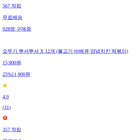
567
적립
무료배송
928
명
구매중
오뚜기 뿌셔뿌셔 X 12개 (불고기 바베큐 양념치킨 떡볶이)
15,900
원
25
%
11,900
원
4.9
(
31
)
357
적립