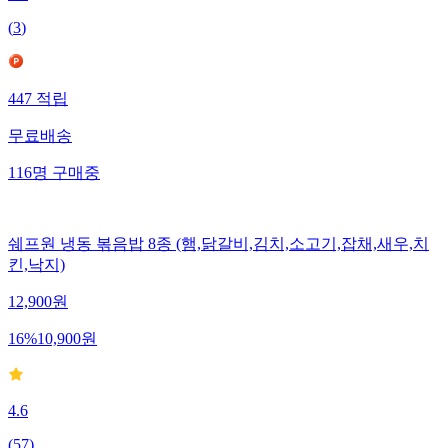
(
3
)
447
적립
무료배송
116
명
구매중
쉐프원 냉동 볶음밥 8종 (햄,닭갈비,김치,소고기,잡채,새우,치
킨,낙지)
12,900
원
16
%
10,900
원
4.6