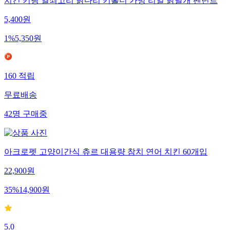
치킨 키링 열쇠고리 닭다리 키홀더 가방 리얼 닭날개 펜던트
5,400
원
1
%
5,350
원
160
적립
무료배송
42
명
구매중
아크로펫 고양이간식 츄르 대용량 참치 연어 치킨 60개입
22,900
원
35
%
14,900
원
5.0