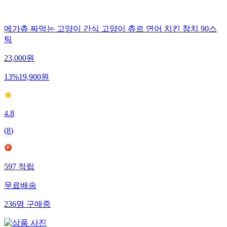
메가츄 짜먹는 고양이 간식 고양이 츄르 연어 치킨 참치 90스
틱
23,000
원
13
%
19,900
원
4.8
(
8
)
597
적립
무료배송
236
명
구매중