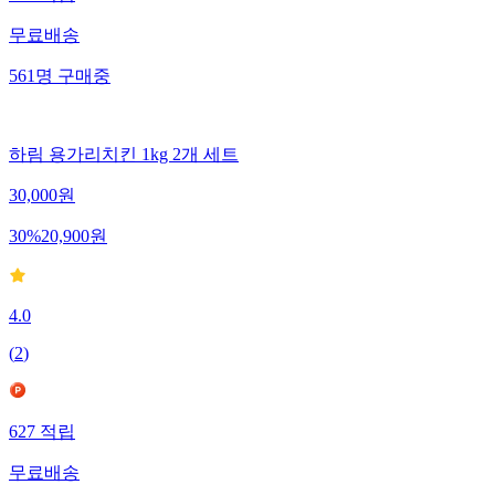
무료배송
561
명
구매중
하림 용가리치킨 1kg 2개 세트
30,000
원
30
%
20,900
원
4.0
(
2
)
627
적립
무료배송