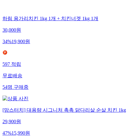
하림 용가리치킨 1kg 1개 + 치킨너겟 1kg 1개
30,000
원
34
%
19,900
원
597
적립
무료배송
54
명
구매중
[맘스터치] 대용량 시그니처 촉촉 닭다리살 순살 치킨 1kg
29,900
원
47
%
15,990
원