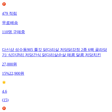
479
적립
무료배송
110
명
구매중
다신샵 성수동905 쫄깃 닭다리살 저당닭강정 2종 6팩 골라담
기/ 식단관리 저당간식 닭다리살순살 매콤 달콤 저당치킨
27,000
원
15
%
22,900
원
4.6
(
15
)