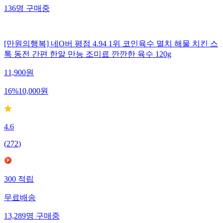
136
명
구매중
[만원의행복] 네O버 평점 4.94 1위 코인육수 멸치 해물 치킨 스
톡 동전 간편 한알 만능 조미료 깐깐한 육수 120g
11,900
원
16
%
10,000
원
4.6
(
272
)
300
적립
무료배송
13,289
명
구매중