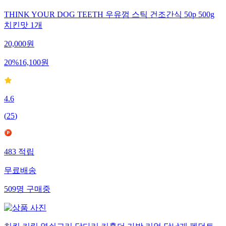
THINK YOUR DOG TEETH 우유껌 스틱 건조간식 50p 500g
치킨맛 1개
20,000
원
20
%
16,100
원
4.6
(
25
)
483
적립
무료배송
509
명
구매중