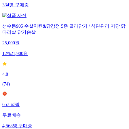
334
명
구매중
성수동905 순살치킨&닭강정 5종 골라담기 / 식단관리 저당 닭
다리살 닭가슴살
25,000
원
12
%
21,900
원
4.8
(
74
)
657
적립
무료배송
4,568
명
구매중