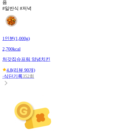
음
#일반식 #저녁
1인분(1,000g)
2,700kcal
처갓집
슈프림 양념치킨
4.8
(리뷰
90
개)
·
식단기록
352회