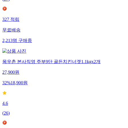
(
57
)
327
적립
무료배송
2,213
명
구매중
목우촌 본사직영 주부9단 골든치킨너겟1.1kgx2개
27,900
원
32
%
18,900
원
4.6
(
26
)