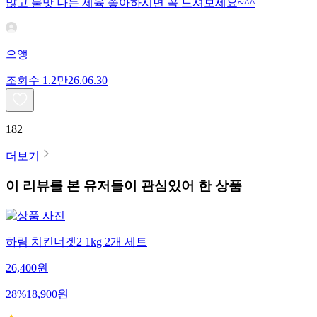
많고 불맛 나는 제육 좋아하시면 꼭 드셔보세요~^^
으앵
조회수
1.2만
26.06.30
182
더보기
이 리뷰를 본 유저들이 관심있어 한 상품
하림 치킨너겟2 1kg 2개 세트
26,400
원
28
%
18,900
원