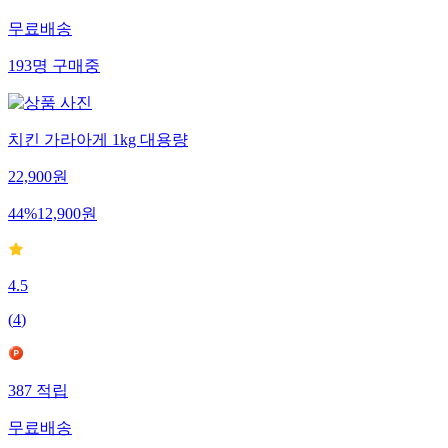
무료배송
193
명
구매중
치킨 가라아게 1kg 대용량
22,900
원
44
%
12,900
원
4.5
(
4
)
387
적립
무료배송