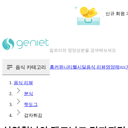
신규 회원 
칼로리와 영양성분을 검색해보세요
혈당 · 다이어트 음식 검색해보세요
음식 카테고리
홈
커뮤니티
헬시딜
음식 리뷰
영양제
NEW
음식 · 영양제 리뷰를 찾아보세요
음식 리뷰
분식
핫도그
감자튀김