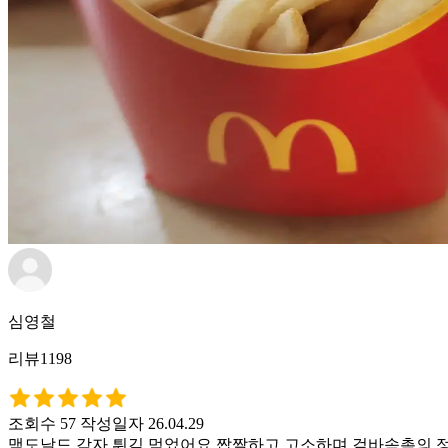
심영철
리뷰1198
조회수 57
작성일자 26.04.29
맥도날드 감자 튀김 먹었어요 짭짤하고 고소하며 겉바속촉의 정