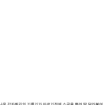
 나온 감자튀김의 기름기가 마르기전에 소금을 뿌려 딱 달라붙여