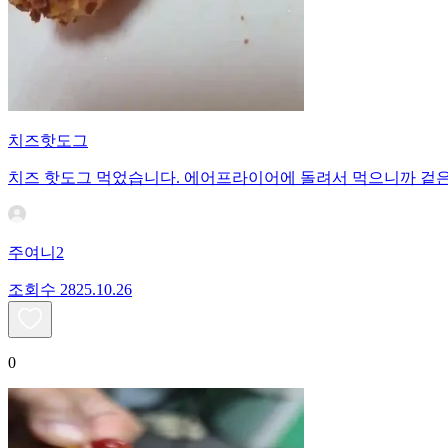
치즈핫도그
치즈 핫도그 먹었습니다. 에어프라이어에 돌려서 먹으니까 겉은
주여니2
조회수
28
25.10.26
0