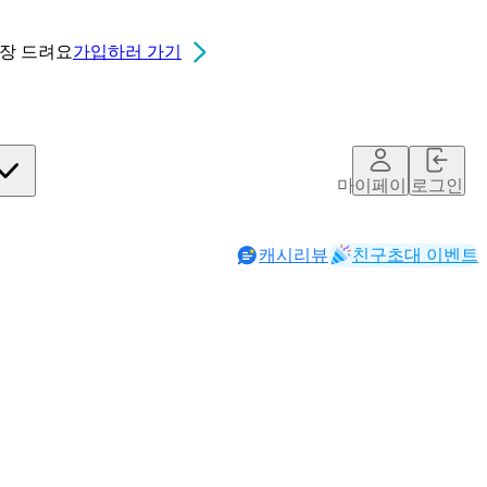
0장
드려요
가입하러 가기
마이페이지
로그인
캐시리뷰
친구초대 이벤트