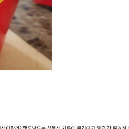
석이랄까? 맥도날드는 식물성 기름에 튀긴다고 해요 갓 튀겨져