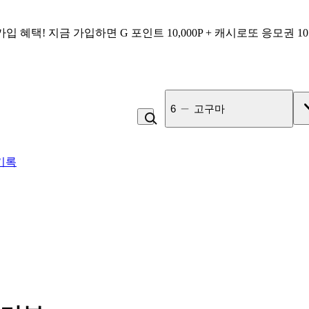
가입 혜택!
지금 가입하면
G 포인트 10,000P + 캐시로또 응모권 1
7
미숫가루
기록