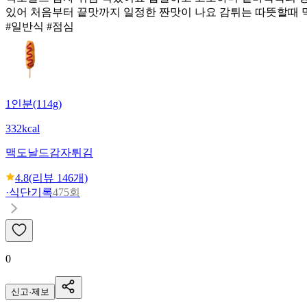
있어 처음부터 끝맛까지 일정한 짠맛이 나요 감튀는 따뜻할때 
#일반식 #점심
1인분(114g)
332kcal
맥도날드
감자튀김
4.8
(리뷰
146
개)
·
식단기록
475회
0
신고·제보