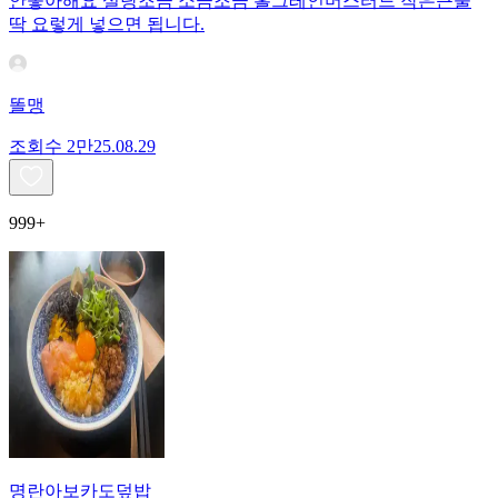
안좋아해요 설탕조금 소금조금 홀그레인머스터드 작은큰술
딱 요렇게 넣으면 됩니다.
똘맹
조회수
2만
25.08.29
999+
명란아보카도덮밥