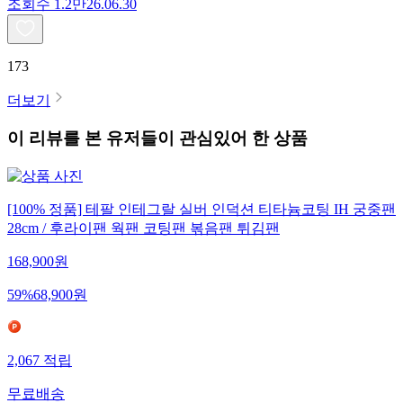
조회수
1.2만
26.06.30
173
더보기
이 리뷰를 본 유저들이 관심있어 한 상품
[100% 정품] 테팔 인테그랄 실버 인덕션 티타늄코팅 IH 궁중팬
28cm / 후라이팬 웍팬 코팅팬 볶음팬 튀김팬
168,900
원
59
%
68,900
원
2,067
적립
무료배송