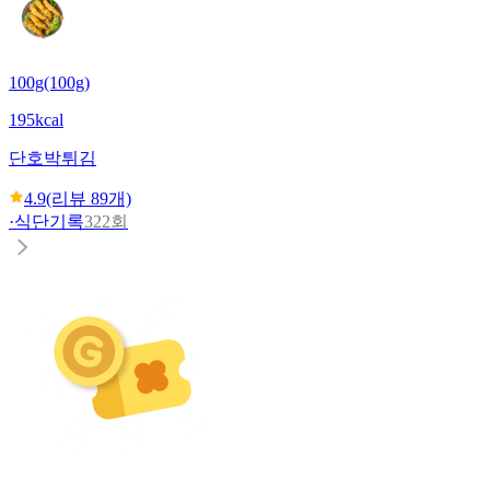
100g(100g)
195kcal
단호박튀김
4.9
(리뷰
89
개)
·
식단기록
322회