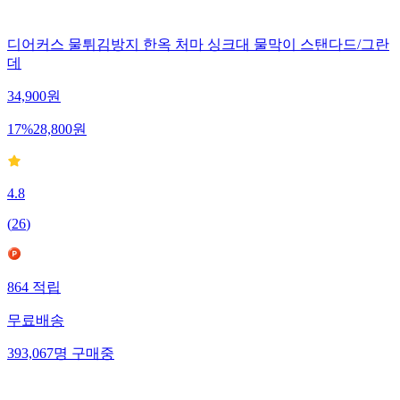
디어커스 물튀김방지 한옥 처마 싱크대 물막이 스탠다드/그란
데
34,900
원
17
%
28,800
원
4.8
(
26
)
864
적립
무료배송
393,067
명
구매중