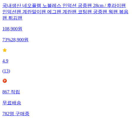
국내생산 네오플램 노블레스 인덕션 궁중팬 28cm / 후라이팬
인덕션팬 계란말이팬 에그팬 계란팬 코팅팬 궁중팬 웍팬 볶음
팬 튀김팬
108,900
원
73
%
28,900
원
4.9
(
13
)
867
적립
무료배송
782
명
구매중