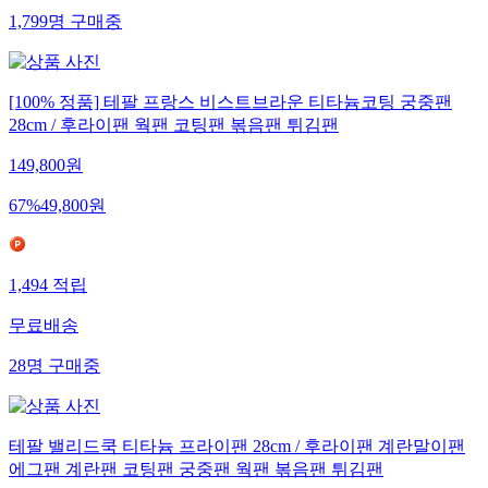
1,799
명
구매중
[100% 정품] 테팔 프랑스 비스트브라운 티타늄코팅 궁중팬
28cm / 후라이팬 웍팬 코팅팬 볶음팬 튀김팬
149,800
원
67
%
49,800
원
1,494
적립
무료배송
28
명
구매중
테팔 밸리드쿡 티타늄 프라이팬 28cm / 후라이팬 계란말이팬
에그팬 계란팬 코팅팬 궁중팬 웍팬 볶음팬 튀김팬