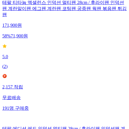
테팔 티타늄 엑셀런스 인덕션 멀티팬 28cm / 후라이팬 인덕션
팬 계란말이팬 에그팬 계란팬 코팅팬 궁중팬 웍팬 볶음팬 튀김
팬
171,900
원
58
%
71,900
원
5.0
(
2
)
2,157
적립
무료배송
191
명
구매중