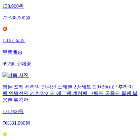
138,900
원
72
%
38,900
원
1,167
적립
무료배송
692
명
구매중
햄튼 포레 세라믹 인덕션 소테팬 2종세트 (20+26cm) / 후라이
팬 인덕션팬 계란말이팬 에그팬 계란팬 코팅팬 궁중팬 웍팬 볶
음팬 튀김팬
131,900
원
76
%
31,900
원