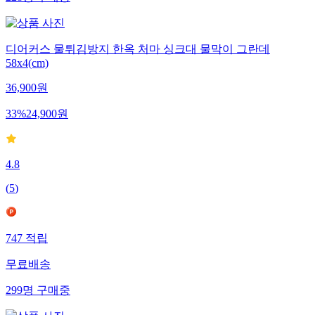
228
명
구매중
디어커스 물튀김방지 한옥 처마 싱크대 물막이 그란데
58x4(cm)
36,900
원
33
%
24,900
원
4.8
(
5
)
747
적립
무료배송
299
명
구매중