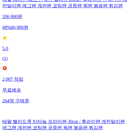
테팔 에디션 레드 인덕션 멀티팬 28cm / 후라이팬 인덕션팬 계
란말이팬 에그팬 계란팬 코팅팬 궁중팬 웍팬 볶음팬 튀김팬
206,900
원
68
%
66,900
원
5.0
(
1
)
2,007
적립
무료배송
264
명
구매중
테팔 밸리드쿡 티타늄 프라이팬 30cm / 후라이팬 계란말이팬
에그팬 계란팬 코팅팬 궁중팬 웍팬 볶음팬 튀김팬