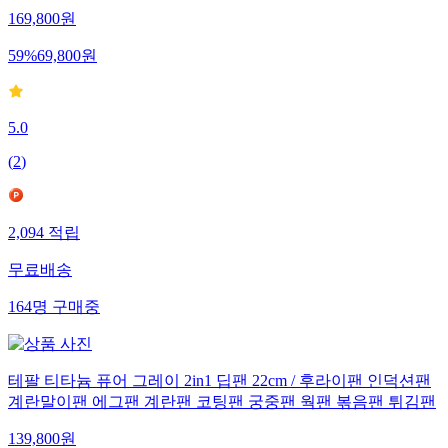
169,800
원
59
%
69,800
원
5.0
(
2
)
2,094
적립
무료배송
164
명
구매중
테팔 티타늄 퓨어 그레이 2in1 딥팬 22cm / 후라이팬 인덕션팬
계란말이팬 에그팬 계란팬 코팅팬 궁중팬 웍팬 볶음팬 튀김팬
139,800
원