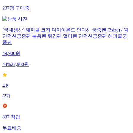
237
명
구매중
[국내생산] 해피콜 코지 다이아몬드 인덕션 궁중팬 (3size) / 웍
인덕션궁중팬 볶음팬 튀김팬 멀티팬 인덕션궁중팬 해피콜궁
중팬
49,900
원
44
%
27,900
원
4.8
(
27
)
837
적립
무료배송