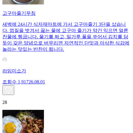
고구마줄기무침
새벽에 24시간 식자재마트에 가서 고구마줄기 3단을 샀습니
다. 껍질을 벗겨서 끓는 물에 고구마 줄기가 약간 익으면 얼른
찬물에 헹굽니다. 물기를 짜고, 밀가루 풀을 쑤어서 김치를 담
듯이 갖은 양념으로 버무리면 자연적인 단맛과 아삭한 식감에
놀라는 맛있는 반찬이 됩니다.
라임미소가
조회수
1,917
26.08.01
28