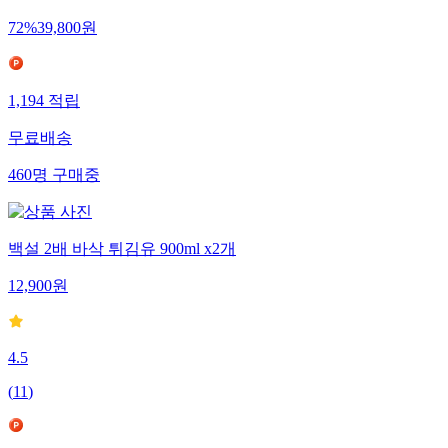
72
%
39,800
원
1,194
적립
무료배송
460
명
구매중
백설 2배 바삭 튀김유 900ml x2개
12,900
원
4.5
(
11
)