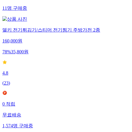
11
명
구매중
델키 전기튀김기/스티머 전기찜기 주방가전 2종
160,000
원
78
%
35,800
원
4.8
(
23
)
0
적립
무료배송
1,574
명
구매중