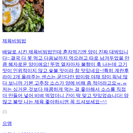
제육비빔밥
배달로 시킨 제육비빔밥인데 혼자먹기엔 양이 진짜 대박입니
다;; 결국 다 못 먹고 다음날까지 먹으려고 따로 남겨두었을 만
큼 혜자로운 양이에요! 뚜껑 열자마자 불향이 훅 나는데 고기
맛이 인위적이지 않고 숯불 맛이라 참 맛있네요~!특히 계란후
라이 2개 올려주는 센스는 굳!! ​다만 밥이랑 야채 양이 워낙 많
다 보니까 기본 고추장 소스가 양에 비해 좀 적더라고요ㅠ.ㅠ
저는 싱거운 것보다 매콤하게 먹는 걸 좋아해서 소스를 직접
더 만들어 넣어 비벼 먹었더니 간이 딱 맞고 맛있었습니다! 양
많고 불맛 나는 제육 좋아하시면 꼭 드셔보세요~^^
으앵