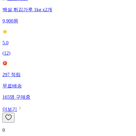
백설 튀김가루 1kg x2개
9,900
원
5.0
(
12
)
297
적립
무료배송
165
명
구매중
더보기
0