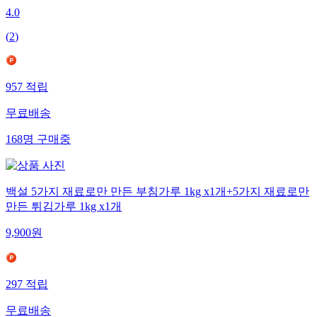
4.0
(
2
)
957
적립
무료배송
168
명
구매중
백설 5가지 재료로만 만든 부침가루 1kg x1개+5가지 재료로만
만든 튀김가루 1kg x1개
9,900
원
297
적립
무료배송