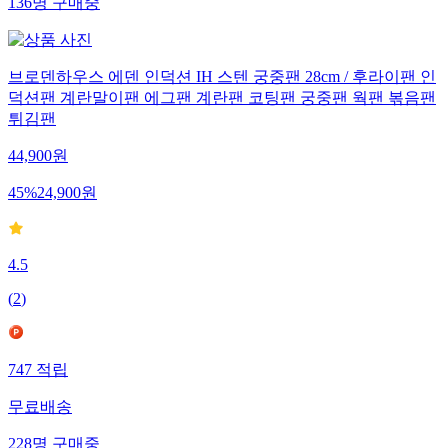
136
명
구매중
브로덴하우스 에덴 인덕션 IH 스텐 궁중팬 28cm / 후라이팬 인
덕션팬 계란말이팬 에그팬 계란팬 코팅팬 궁중팬 웍팬 볶음팬
튀김팬
44,900
원
45
%
24,900
원
4.5
(
2
)
747
적립
무료배송