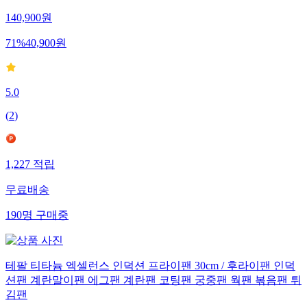
140,900
원
71
%
40,900
원
5.0
(
2
)
1,227
적립
무료배송
190
명
구매중
테팔 티타늄 엑셀런스 인덕션 프라이팬 30cm / 후라이팬 인덕
션팬 계란말이팬 에그팬 계란팬 코팅팬 궁중팬 웍팬 볶음팬 튀
김팬