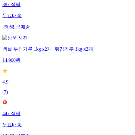
387
적립
무료배송
290
명
구매중
백설 부침가루 1kg x2개+튀김가루 1kg x2개
14,900
원
4.9
(
7
)
447
적립
무료배송