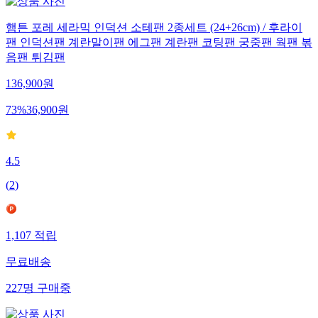
햄튼 포레 세라믹 인덕션 소테팬 2종세트 (24+26cm) / 후라이
팬 인덕션팬 계란말이팬 에그팬 계란팬 코팅팬 궁중팬 웍팬 볶
음팬 튀김팬
136,900
원
73
%
36,900
원
4.5
(
2
)
1,107
적립
무료배송
227
명
구매중