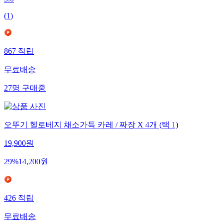
5.0
(
1
)
867
적립
무료배송
27
명
구매중
오뚜기 헬로베지 채소가득 카레 / 짜장 X 4개 (택 1)
19,900
원
29
%
14,200
원
426
적립
무료배송