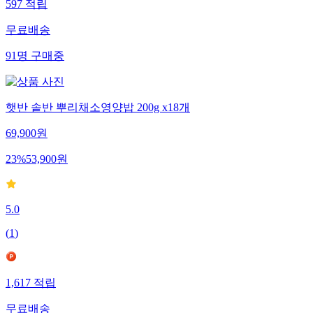
597
적립
무료배송
91
명
구매중
햇반 솥반 뿌리채소영양밥 200g x18개
69,900
원
23
%
53,900
원
5.0
(
1
)
1,617
적립
무료배송