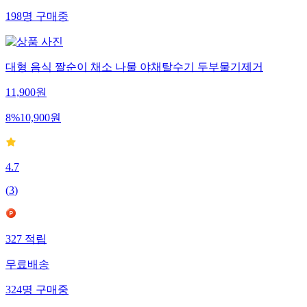
198
명
구매중
대형 음식 짤순이 채소 나물 야채탈수기 두부물기제거
11,900
원
8
%
10,900
원
4.7
(
3
)
327
적립
무료배송
324
명
구매중