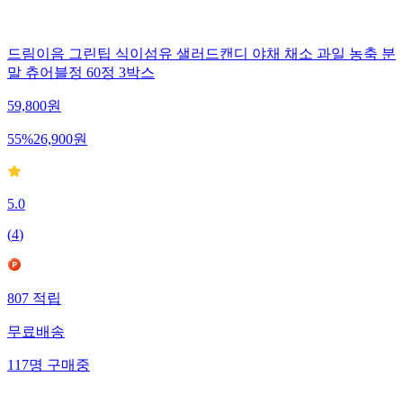
드림이음 그린팁 식이섬유 샐러드캔디 야채 채소 과일 농축 분
말 츄어블정 60정 3박스
59,800
원
55
%
26,900
원
5.0
(
4
)
807
적립
무료배송
117
명
구매중