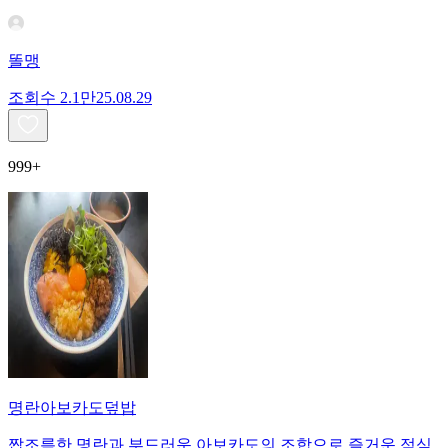
똘맹
조회수
2.1만
25.08.29
999+
명란아보카도덮밥
짭조름한 명란과 부드러운 아보카도의 조합으로 즐거운 점심