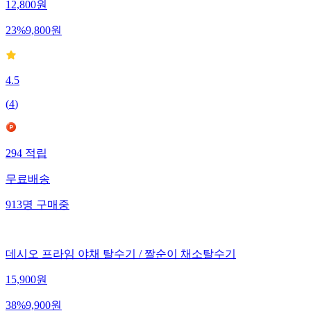
12,800
원
23
%
9,800
원
4.5
(
4
)
294
적립
무료배송
913
명
구매중
데시오 프라임 야채 탈수기 / 짤순이 채소탈수기
15,900
원
38
%
9,900
원