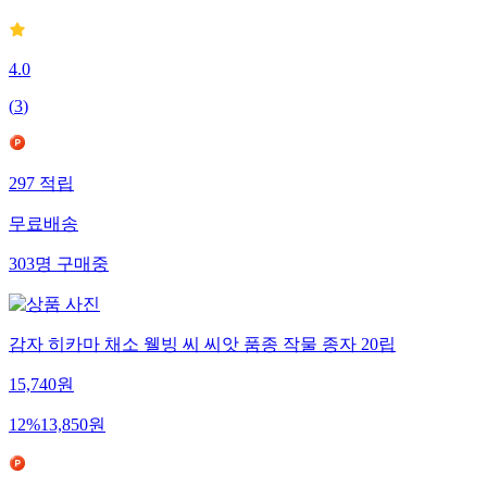
4.0
(
3
)
297
적립
무료배송
303
명
구매중
감자 히카마 채소 웰빙 씨 씨앗 품종 작물 종자 20립
15,740
원
12
%
13,850
원