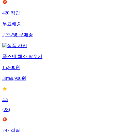
420
적립
무료배송
2,752
명
구매중
풀스텐 채소 탈수기
15,900
원
38
%
9,900
원
4.5
(
28
)
297
적립