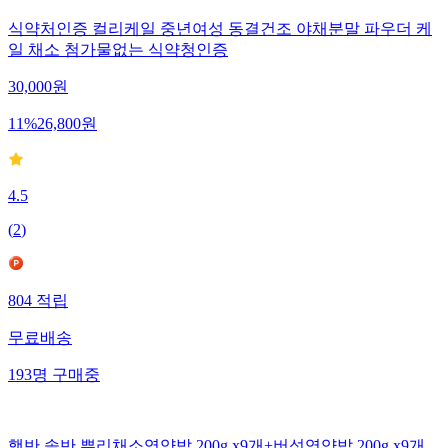
식약처인증 컬리케일 중년여성 동결건조 야채분말 파우더 케
일 채소 첨가물없는 식약청인증
30,000
원
11
%
26,800
원
4.5
(
2
)
804
적립
무료배송
193
명
구매중