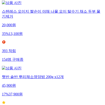
스텐레스 오이지 짤순이 야채 나물 오이 탈수기 채소 두부 물
기제거
20,000
원
35
%
13,100
원
393
적립
154
명
구매중
햇반 솥반 뿌리채소영양밥 200g x12개
45,900
원
17
%
37,900
원