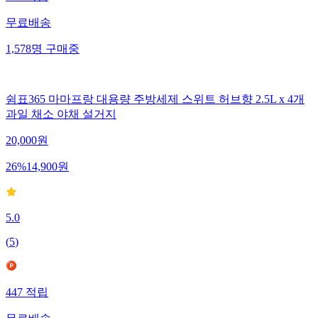
무료배송
1,578
명
구매중
쉼표365 마마프랑 대용량 주방세제 스위트 허브향 2.5L x 4개
과일 채소 야채 설거지
20,000
원
26
%
14,900
원
5.0
(
5
)
447
적립