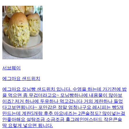
서브웨이
에그마요 샌드위치
에그마요 모닝빵 샌드위치 입니다. 수영을 하는데 가기전에 밥
을 먹으면 좀 무겁더라고요~ 모닝빵하나에 내용물이 많아보
이죠? 저거 하나에 두유하나 먹고갑니다 거의 계란하나 들었
다고보면됩니다~ 포만감은 정말 엄청나구요 레시피는 빵5개
만드는데 계란5개랑 후추 마요네즈는 2큰술정도? 많이넣는걸
안좋아해요 설탕조금 소금조금 홀그레인머스터드 작은큰술
딱 요렇게 넣으면 됩니다.