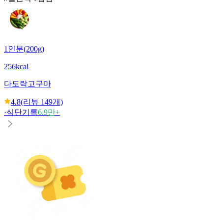
1인분(200g)
256kcal
다도락
고구마
4.8
(리뷰
149
개)
·
식단기록
6.9만+