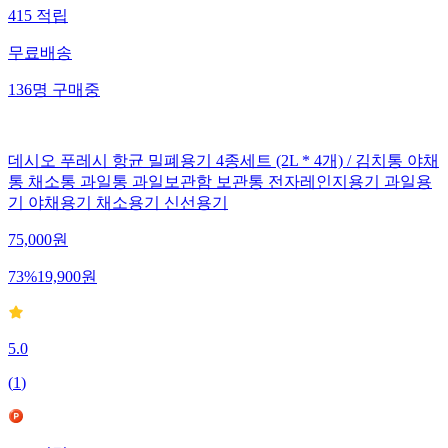
415
적립
무료배송
136
명
구매중
데시오 푸레시 항균 밀폐용기 4종세트 (2L * 4개) / 김치통 야채
통 채소통 과일통 과일보관함 보관통 전자레인지용기 과일용
기 야채용기 채소용기 신선용기
75,000
원
73
%
19,900
원
5.0
(
1
)