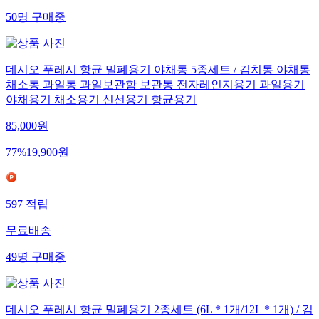
50
명
구매중
데시오 푸레시 항균 밀폐용기 야채통 5종세트 / 김치통 야채통
채소통 과일통 과일보관함 보관통 전자레인지용기 과일용기
야채용기 채소용기 신선용기 항균용기
85,000
원
77
%
19,900
원
597
적립
무료배송
49
명
구매중
데시오 푸레시 항균 밀폐용기 2종세트 (6L * 1개/12L * 1개) / 김