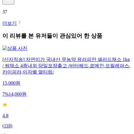
37
더보기
이 리뷰를 본 유저들이 관심있어 한 상품
[산지직송] 자연미가 국내산 무농약 유러피안 샐러드채소 1kg
/ 쌈채소 4종내외 당일포장출고 /버터헤드,로메인,프릴레퍼스,
카이피라,이자벨 멀티립/
15,000
원
7
%
14,000
원
4.8
(
118
)