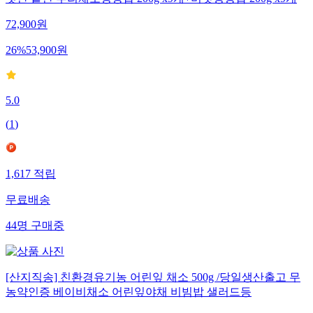
햇반 솥반 뿌리채소영양밥 200g x9개+버섯영양밥 200g x9개
72,900
원
26
%
53,900
원
5.0
(
1
)
1,617
적립
무료배송
44
명
구매중
[산지직송] 친환경유기농 어린잎 채소 500g /당일생산출고 무
농약인증 베이비채소 어린잎야채 비빔밥 샐러드등