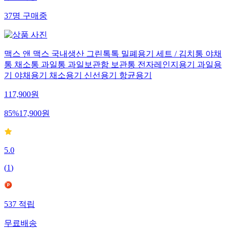
37
명
구매중
맥스 앤 맥스 국내생산 그린톡톡 밀폐용기 세트 / 김치통 야채
통 채소통 과일통 과일보관함 보관통 전자레인지용기 과일용
기 야채용기 채소용기 신선용기 항균용기
117,900
원
85
%
17,900
원
5.0
(
1
)
537
적립
무료배송