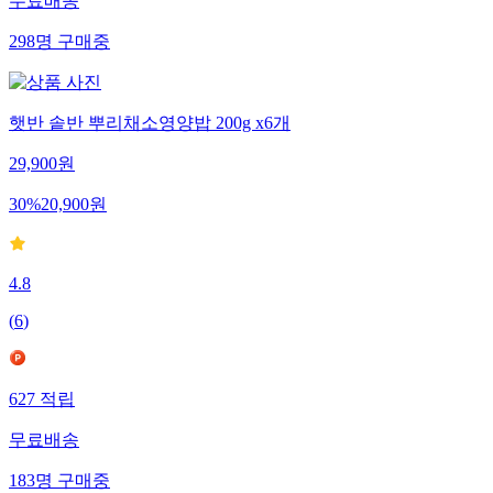
무료배송
298
명
구매중
햇반 솥반 뿌리채소영양밥 200g x6개
29,900
원
30
%
20,900
원
4.8
(
6
)
627
적립
무료배송
183
명
구매중