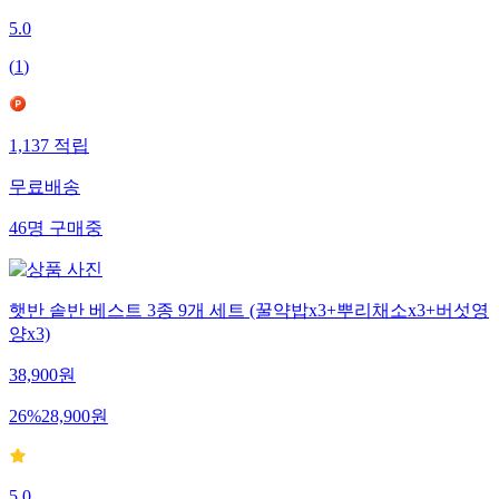
5.0
(
1
)
1,137
적립
무료배송
46
명
구매중
햇반 솥반 베스트 3종 9개 세트 (꿀약밥x3+뿌리채소x3+버섯영
양x3)
38,900
원
26
%
28,900
원