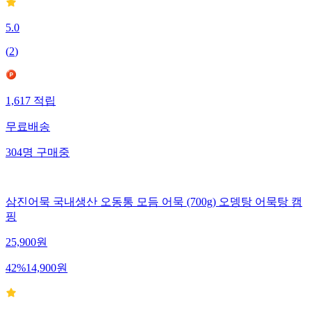
5.0
(
2
)
1,617
적립
무료배송
304
명
구매중
삼진어묵 국내생산 오동통 모듬 어묵 (700g) 오뎅탕 어묵탕 캠
핑
25,900
원
42
%
14,900
원