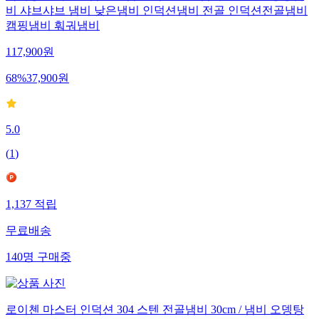
비 샤브샤브 냄비 낮은냄비 인덕션냄비 전골 인덕션전골냄비
캠핑냄비 훠궈냄비
117,900
원
68
%
37,900
원
5.0
(
1
)
1,137
적립
무료배송
140
명
구매중
로이첸 마스터 인덕션 304 스텐 전골냄비 30cm / 냄비 오뎅탕