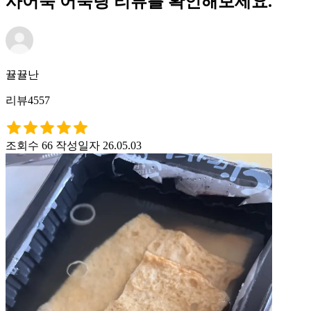
사어묵 어묵탕 리뷰를 확인해보세요.
뀰뀰난
리뷰4557
조회수 66
작성일자 26.05.03