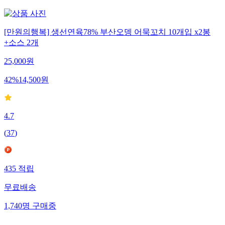
[만원의행복] 생선연육78% 부산오뎅 어묵꼬치 10개입 x2봉
+소스 2개
25,000
원
42
%
14,500
원
4.7
(
37
)
435
적립
무료배송
1,740
명
구매중