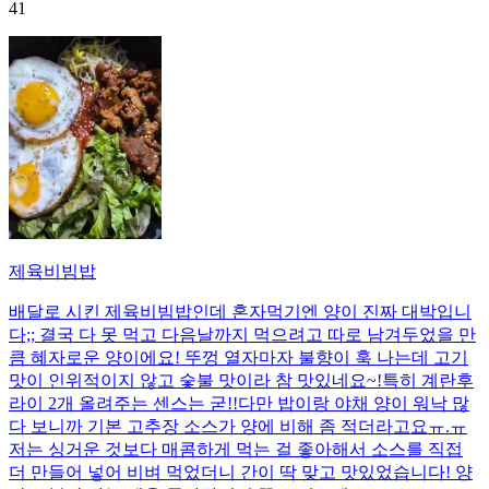
41
제육비빔밥
배달로 시킨 제육비빔밥인데 혼자먹기엔 양이 진짜 대박입니
다;; 결국 다 못 먹고 다음날까지 먹으려고 따로 남겨두었을 만
큼 혜자로운 양이에요! 뚜껑 열자마자 불향이 훅 나는데 고기
맛이 인위적이지 않고 숯불 맛이라 참 맛있네요~!특히 계란후
라이 2개 올려주는 센스는 굳!! ​다만 밥이랑 야채 양이 워낙 많
다 보니까 기본 고추장 소스가 양에 비해 좀 적더라고요ㅠ.ㅠ
저는 싱거운 것보다 매콤하게 먹는 걸 좋아해서 소스를 직접
더 만들어 넣어 비벼 먹었더니 간이 딱 맞고 맛있었습니다! 양