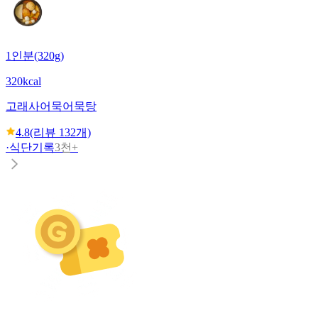
1인분(320g)
320kcal
고래사어묵
어묵탕
4.8
(리뷰
132
개)
·
식단기록
3천+