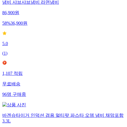
냄비 샤브샤브냄비 라면냄비
86,900
원
58
%
36,900
원
5.0
(
1
)
1,107
적립
무료배송
96
명
구매중
바겐슈타이거 인덕션 겸용 멀티팟 파스타 오뎅 냄비 채망포함
3.3L