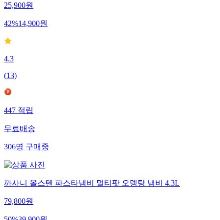
25,900
원
42
%
14,900
원
4.3
(
13
)
447
적립
무료배송
306
명
구매중
까사니 올스텐 파스타냄비 멀티팟 오뎅탕 냄비 4.3L
79,800
원