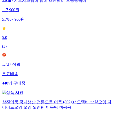
33cm / 샤브샤브냄비 냄비 스텐냄비 오뎅탕냄비
117,900
원
51
%
57,900
원
5.0
(
3
)
1,737
적립
무료배송
448
명
구매중
삼진어묵 국내생산 전통모듬 어묵 (802g) / 오뎅바 순살오뎅 다
이어트오뎅 오뎅 오뎅탕 어묵탕 캠핑용