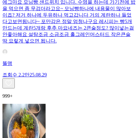
에그마요 모닝빵 샌드위치 입니다. 수영을 하는데 가기전에 밥
을 먹으면 좀 무겁더라고요~ 모닝빵하나에 내용물이 많아보
이죠? 저거 하나에 두유하나 먹고갑니다 거의 계란하나 들었
다고보면됩니다~ 포만감은 정말 엄청나구요 레시피는 빵5개
만드는데 계란5개랑 후추 마요네즈는 2큰술정도? 많이넣는걸
안좋아해요 설탕조금 소금조금 홀그레인머스터드 작은큰술
딱 요렇게 넣으면 됩니다.
똘맹
조회수
2.2만
25.08.29
999+