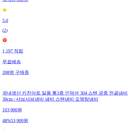
50
%
39,900
원
5.0
(
2
)
1,197
적립
무료배송
208
명
구매중
국내생산 키친아트 일품 통3중 인덕션 304 스텐 궁중 전골냄비
30cm / 샤브샤브냄비 냄비 스텐냄비 오뎅탕냄비
103,900
원
48
%
53,900
원