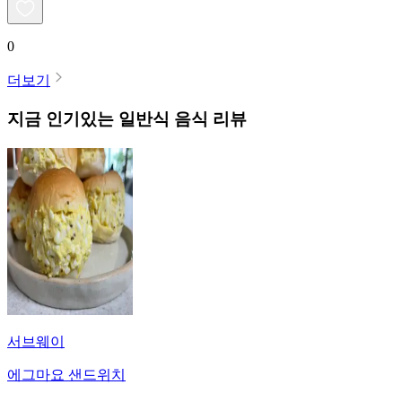
0
더보기
지금 인기있는
일반식
음식 리뷰
서브웨이
에그마요 샌드위치