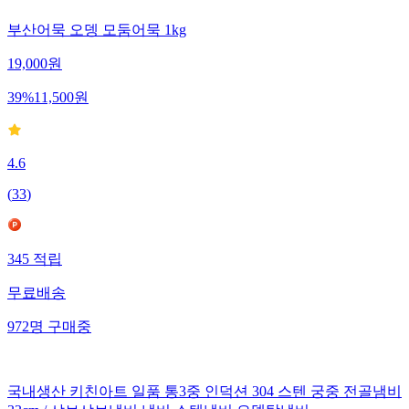
부산어묵 오뎅 모둠어묵 1kg
19,000
원
39
%
11,500
원
4.6
(
33
)
345
적립
무료배송
972
명
구매중
국내생산 키친아트 일품 통3중 인덕션 304 스텐 궁중 전골냄비