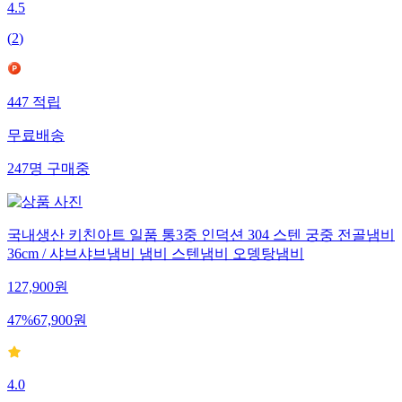
4.5
(
2
)
447
적립
무료배송
247
명
구매중
국내생산 키친아트 일품 통3중 인덕션 304 스텐 궁중 전골냄비
36cm / 샤브샤브냄비 냄비 스텐냄비 오뎅탕냄비
127,900
원
47
%
67,900
원
4.0