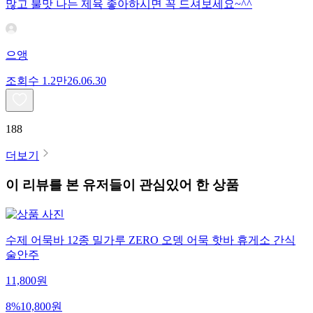
많고 불맛 나는 제육 좋아하시면 꼭 드셔보세요~^^
으앵
조회수
1.2만
26.06.30
188
더보기
이 리뷰를 본 유저들이 관심있어 한 상품
수제 어묵바 12종 밀가루 ZERO 오뎅 어묵 핫바 휴게소 간식
술안주
11,800
원
8
%
10,800
원