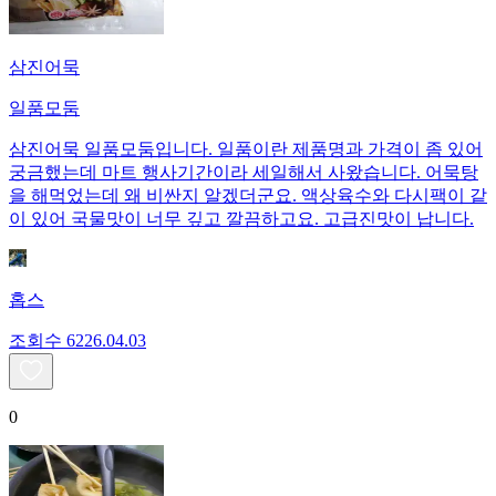
삼진어묵
일품모둠
삼진어묵 일품모둠입니다. 일품이란 제품명과 가격이 좀 있어
궁금했는데 마트 행사기간이라 세일해서 사왔습니다. 어묵탕
을 해먹었는데 왜 비싼지 알겠더군요. 액상육수와 다시팩이 같
이 있어 국물맛이 너무 깊고 깔끔하고요. 고급진맛이 납니다.
홉스
조회수
62
26.04.03
0