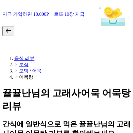
지금 가입하면 10,000P + 로또 10장 지급
음식 리뷰
분식
오뎅 / 어묵
어묵탕
뀰뀰난님의 고래사어묵 어묵탕
리뷰
간식에 일반식으로 먹은 뀰뀰난님의 고래