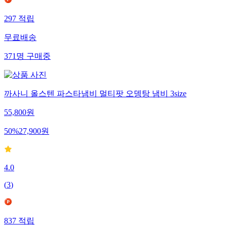
297
적립
무료배송
371
명
구매중
까사니 올스텐 파스타냄비 멀티팟 오뎅탕 냄비 3size
55,800
원
50
%
27,900
원
4.0
(
3
)
837
적립