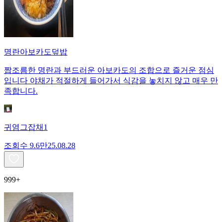
명란아보카도덮밥
짭조름한 명란과 부드러운 아보카도의 조합으로 즐거운 점심
입니다 야채가 적절하게 들어가서 식감을 놓치지 않고 매우 만
족합니다.
귀염그잡채1
조회수
9.6만
25.08.28
999+