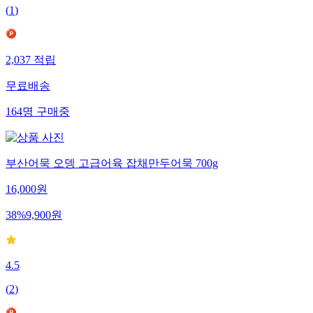
(
1
)
2,037
적립
무료배송
164
명
구매중
부산어묵 오뎅 고급어육 잡채만두어묵 700g
16,000
원
38
%
9,900
원
4.5
(
2
)