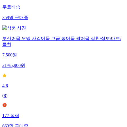
무료배송
359
명
구매중
부산어묵 오뎅 사각어묵 고급 봉어묵 쌀어묵 상천/상보/대보/
특천
7,500
원
21
%
5,900
원
4.6
(
8
)
177
적립