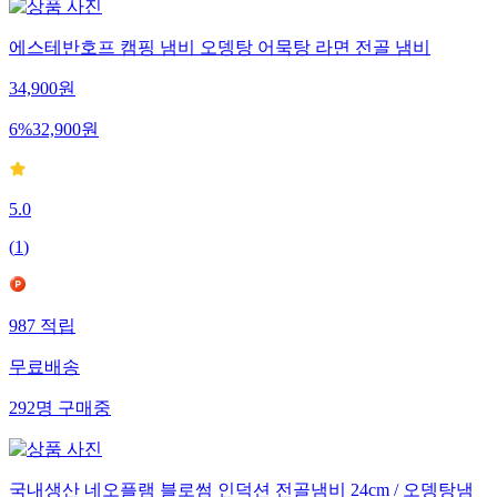
에스테반호프 캠핑 냄비 오뎅탕 어묵탕 라면 전골 냄비
34,900
원
6
%
32,900
원
5.0
(
1
)
987
적립
무료배송
292
명
구매중
국내생산 네오플램 블로썸 인덕션 전골냄비 24cm / 오뎅탕냄