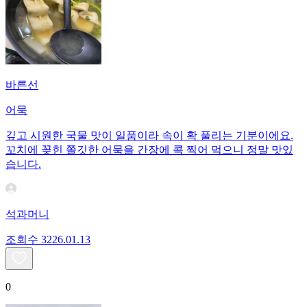
바른선
어묵
깊고 시원한 국물 맛이 일품이라 속이 확 풀리는 기분이에요.
꼬치에 꽂힌 쫄깃한 어묵을 간장에 콕 찍어 먹으니 정말 맛있
습니다.
석과머니
조회수
32
26.01.13
0