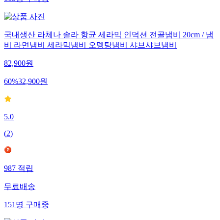
663
명
구매중
국내생산 라체나 솔라 항균 세라믹 인덕션 전골냄비 20cm / 냄
비 라면냄비 세라믹냄비 오뎅탕냄비 샤브샤브냄비
82,900
원
60
%
32,900
원
5.0
(
2
)
987
적립
무료배송
151
명
구매중