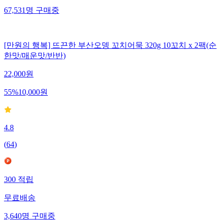
67,531
명
구매중
[만원의 행복] 뜨끈한 부산오뎅 꼬치어묵 320g 10꼬치 x 2팩(순
한맛/매운맛/반반)
22,000
원
55
%
10,000
원
4.8
(
64
)
300
적립
무료배송
3,640
명
구매중