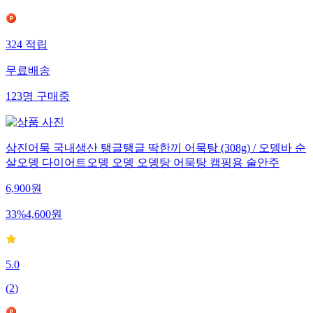
324
적립
무료배송
123
명
구매중
삼진어묵 국내생산 탱글탱글 딱한끼 어묵탕 (308g) / 오뎅바 순
살오뎅 다이어트오뎅 오뎅 오뎅탕 어묵탕 캠핑용 술안주
6,900
원
33
%
4,600
원
5.0
(
2
)