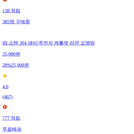
138
적립
385
명
구매중
IH 스텐 304 냄비/주전자 케틀팟 라면 오뎅탕
35,900
원
28
%
25,900
원
4.6
(
467
)
777
적립
무료배송