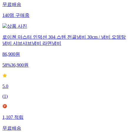
무료배송
140
명
구매중
로이첸 마스터 인덕션 304 스텐 전골냄비 30cm / 냄비 오뎅탕
냄비 샤브샤브냄비 라면냄비
86,900
원
58
%
36,900
원
5.0
(
1
)
1,107
적립
무료배송