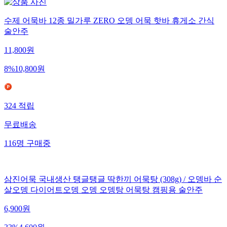
수제 어묵바 12종 밀가루 ZERO 오뎅 어묵 핫바 휴게소 간식
술안주
11,800
원
8
%
10,800
원
324
적립
무료배송
116
명
구매중
삼진어묵 국내생산 탱글탱글 딱한끼 어묵탕 (308g) / 오뎅바 순
살오뎅 다이어트오뎅 오뎅 오뎅탕 어묵탕 캠핑용 술안주
6,900
원