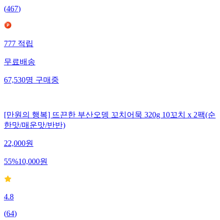
(
467
)
777
적립
무료배송
67,530
명
구매중
[만원의 행복] 뜨끈한 부산오뎅 꼬치어묵 320g 10꼬치 x 2팩(순
한맛/매운맛/반반)
22,000
원
55
%
10,000
원
4.8
(
64
)