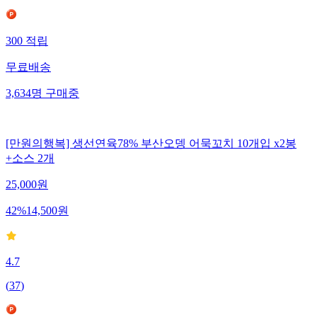
300
적립
무료배송
3,634
명
구매중
[만원의행복] 생선연육78% 부산오뎅 어묵꼬치 10개입 x2봉
+소스 2개
25,000
원
42
%
14,500
원
4.7
(
37
)