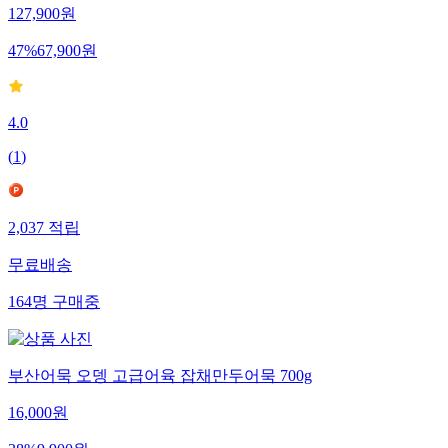
127,900
원
47
%
67,900
원
4.0
(
1
)
2,037
적립
무료배송
164
명
구매중
부산어묵 오뎅 고급어육 잡채만두어묵 700g
16,000
원