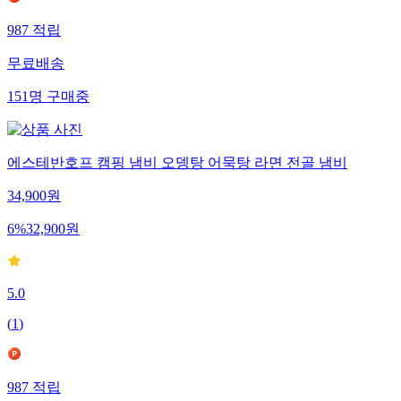
987
적립
무료배송
151
명
구매중
에스테반호프 캠핑 냄비 오뎅탕 어묵탕 라면 전골 냄비
34,900
원
6
%
32,900
원
5.0
(
1
)
987
적립