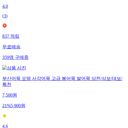
4.0
(
3
)
837
적립
무료배송
359
명
구매중
부산어묵 오뎅 사각어묵 고급 봉어묵 쌀어묵 상천/상보/대보/
특천
7,500
원
21
%
5,900
원
4.6