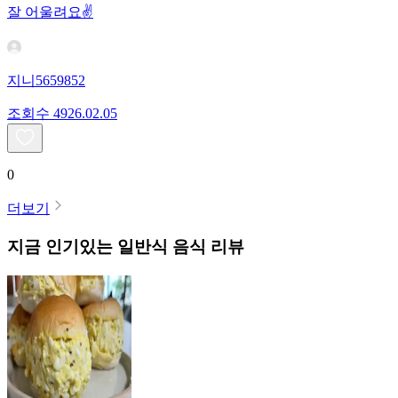
잘 어울려요✌️
지니5659852
조회수
49
26.02.05
0
더보기
지금 인기있는
일반식
음식 리뷰