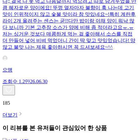
다;; 결국 다 못 먹고 다음날까지 먹으려고 따로 남겨두었을 만
큼 혜자로운 양이에요! 뚜껑 열자마자 불향이 훅 나는데 고기
맛이 인위적이지 않고 숯불 맛이라 참 맛있네요~!특히 계란후
라이 2개 올려주는 센스는 굳!! ​다만 밥이랑 야채 양이 워낙 많
다 보니까 기본 고추장 소스가 양에 비해 좀 적더라고요ㅠ.ㅠ
저는 싱거운 것보다 매콤하게 먹는 걸 좋아해서 소스를 직접
더 만들어 넣어 비벼 먹었더니 간이 딱 맞고 맛있었습니다! 양
많고 불맛 나는 제육 좋아하시면 꼭 드셔보세요~^^
으앵
조회수
1.2만
26.06.30
185
더보기
이 리뷰를 본 유저들이 관심있어 한 상품