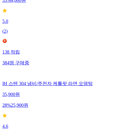
33
%
4,600
원
5.0
(
2
)
138
적립
384
명
구매중
IH 스텐 304 냄비/주전자 케틀팟 라면 오뎅탕
35,900
원
28
%
25,900
원
4.6