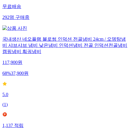
무료배송
292
명
구매중
국내생산 네오플램 블로썸 인덕션 전골냄비 24cm / 오뎅탕냄
비 샤브샤브 냄비 낮은냄비 인덕션냄비 전골 인덕션전골냄비
캠핑냄비 훠궈냄비
117,900
원
68
%
37,900
원
5.0
(
1
)
1,137
적립