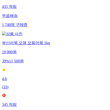
435
적립
무료배송
1,740
명
구매중
부산어묵 오뎅 모둠어묵 1kg
19,000
원
39
%
11,500
원
4.6
(
33
)
345
적립