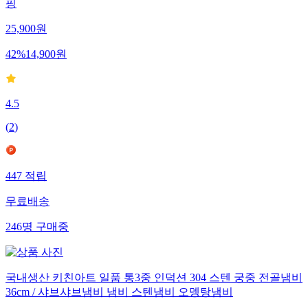
핑
25,900
원
42
%
14,900
원
4.5
(
2
)
447
적립
무료배송
246
명
구매중
국내생산 키친아트 일품 통3중 인덕션 304 스텐 궁중 전골냄비
36cm / 샤브샤브냄비 냄비 스텐냄비 오뎅탕냄비