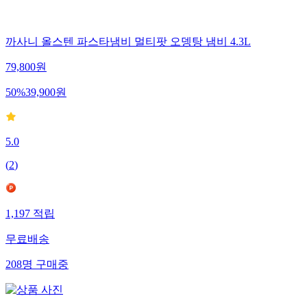
까사니 올스텐 파스타냄비 멀티팟 오뎅탕 냄비 4.3L
79,800
원
50
%
39,900
원
5.0
(
2
)
1,197
적립
무료배송
208
명
구매중