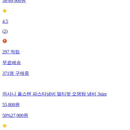
38
%
9,900
원
4.5
(
2
)
297
적립
무료배송
371
명
구매중
까사니 올스텐 파스타냄비 멀티팟 오뎅탕 냄비 3size
55,800
원
50
%
27,900
원