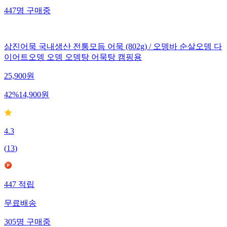
447
명
구매중
삼진어묵 국내생산 전통모듬 어묵 (802g) / 오뎅바 순살오뎅 다
이어트오뎅 오뎅 오뎅탕 어묵탕 캠핑용
25,900
원
42
%
14,900
원
4.3
(
13
)
447
적립
무료배송
305
명
구매중