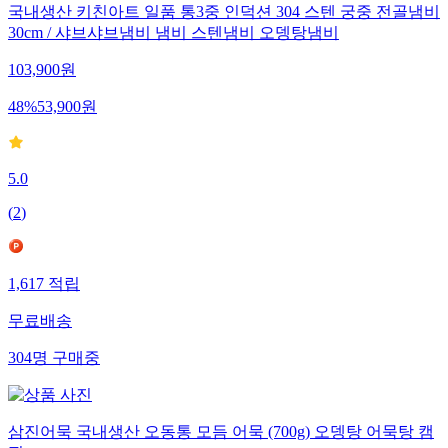
국내생산 키친아트 일품 통3중 인덕션 304 스텐 궁중 전골냄비
30cm / 샤브샤브냄비 냄비 스텐냄비 오뎅탕냄비
103,900
원
48
%
53,900
원
5.0
(
2
)
1,617
적립
무료배송
304
명
구매중
삼진어묵 국내생산 오동통 모듬 어묵 (700g) 오뎅탕 어묵탕 캠