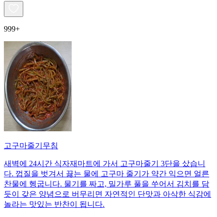
999+
고구마줄기무침
새벽에 24시간 식자재마트에 가서 고구마줄기 3단을 샀습니
다. 껍질을 벗겨서 끓는 물에 고구마 줄기가 약간 익으면 얼른
찬물에 헹굽니다. 물기를 짜고, 밀가루 풀을 쑤어서 김치를 담
듯이 갖은 양념으로 버무리면 자연적인 단맛과 아삭한 식감에
놀라는 맛있는 반찬이 됩니다.