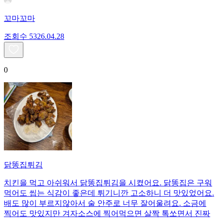
꼬마꼬마
조회수
53
26.04.28
0
닭똥집튀김
치킨을 먹고 아쉬워서 닭똥집튀김을 시켰어요. 닭똥집은 구워
먹어도 씹는 식감이 좋은데 튀기니깐 고소하니 더 맛있었어요.
배도 많이 부르지않아서 술 안주로 너무 잘어울려요. 소금에
찍어도 맛있지만 겨자소스에 찍어먹으면 살짝 톡쏘면서 진짜