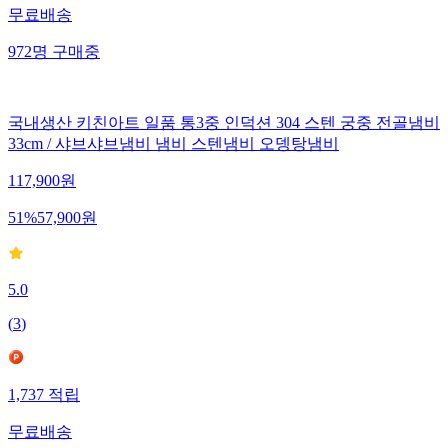
무료배송
972
명
구매중
국내생산 키친아트 일품 통3중 인덕션 304 스텐 궁중 전골냄비
33cm / 샤브샤브냄비 냄비 스텐냄비 오뎅탕냄비
117,900
원
51
%
57,900
원
5.0
(
3
)
1,737
적립
무료배송