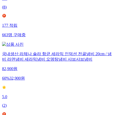
(
8
)
177
적립
663
명
구매중
국내생산 라체나 솔라 항균 세라믹 인덕션 전골냄비 20cm / 냄
비 라면냄비 세라믹냄비 오뎅탕냄비 샤브샤브냄비
82,900
원
60
%
32,900
원
5.0
(
2
)