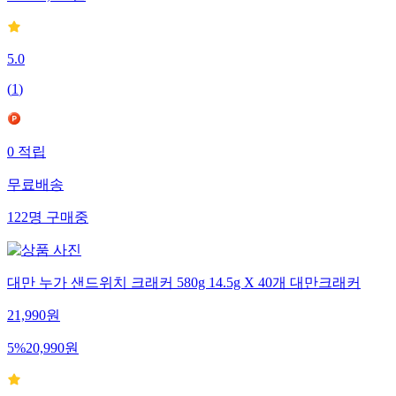
52
%
51,900
원
5.0
(
1
)
0
적립
무료배송
122
명
구매중
대만 누가 샌드위치 크래커 580g 14.5g X 40개 대만크래커
21,990
원
5
%
20,990
원