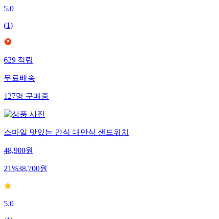
5.0
(
1
)
629
적립
무료배송
127
명
구매중
스마일 맛있는 간식 대만식 샌드위치
48,900
원
21
%
38,700
원
5.0