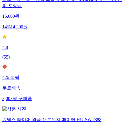
글래드랩 프레스앤씰 매직랩 점보 30cm x 43.4m 샌드위치 커
피 포장랩
16,600
원
14
%
14,200
원
4.8
(
55
)
426
적립
무료배송
3,003
명
구매중
슈맥스 타이머 와플 샌드위치 메이커 HU-SWT888