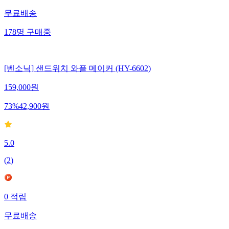
무료배송
178
명
구매중
[벤소닉] 샌드위치 와플 메이커 (HY-6602)
159,000
원
73
%
42,900
원
5.0
(
2
)
0
적립
무료배송