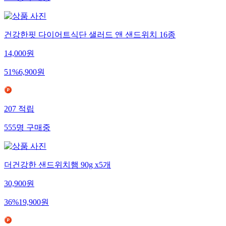
117
명
구매중
건강한핏 다이어트식단 샐러드 앤 샌드위치 16종
14,000
원
51
%
6,900
원
207
적립
555
명
구매중
더건강한 샌드위치햄 90g x5개
30,900
원
36
%
19,900
원