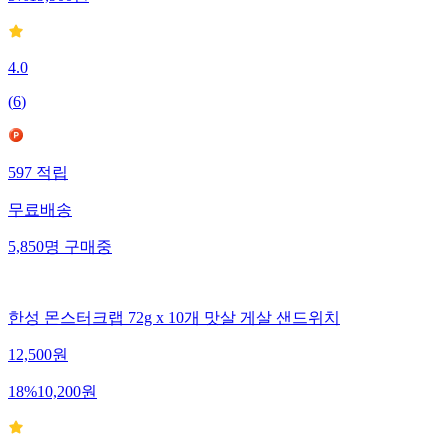
4.0
(
6
)
597
적립
무료배송
5,850
명
구매중
한성 몬스터크랩 72g x 10개 맛살 게살 샌드위치
12,500
원
18
%
10,200
원