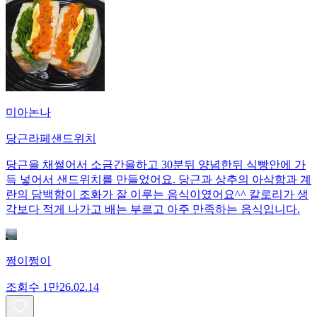
미아논나
당근라페샌드위치
당근을 채썰어서 소금간을하고 30분뒤 양념한뒤 식빵안에 가
득 넣어서 샌드위치를 만들었어요. 당근과 상추의 아삭함과 계
란의 담백함이 조화가 잘 이루는 음식이였어요^^ 칼로리가 생
각보다 적게 나가고 배는 부르고 아주 만족하는 음식입니다.
쩡이쩡이
조회수
1만
26.02.14