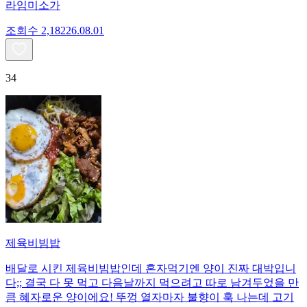
라임미소가
조회수
2,182
26.08.01
34
제육비빔밥
배달로 시킨 제육비빔밥인데 혼자먹기엔 양이 진짜 대박입니
다;; 결국 다 못 먹고 다음날까지 먹으려고 따로 남겨두었을 만
큼 혜자로운 양이에요! 뚜껑 열자마자 불향이 훅 나는데 고기