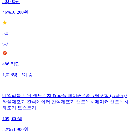
30,000
원
46
%
16,200
원
5.0
(
1
)
486
적립
1,026
명
구매중
데일리룸 트윈 샌드위치 & 와플 메이커 4종그릴포함 (2color) /
와플제조기 간식메이커 간식제조기 샌드위치메이커 샌드위치
제조기 토스트기
109,000
원