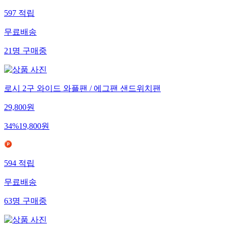
597
적립
무료배송
21
명
구매중
로시 2구 와이드 와플팬 / 에그팬 샌드위치팬
29,800
원
34
%
19,800
원
594
적립
무료배송
63
명
구매중