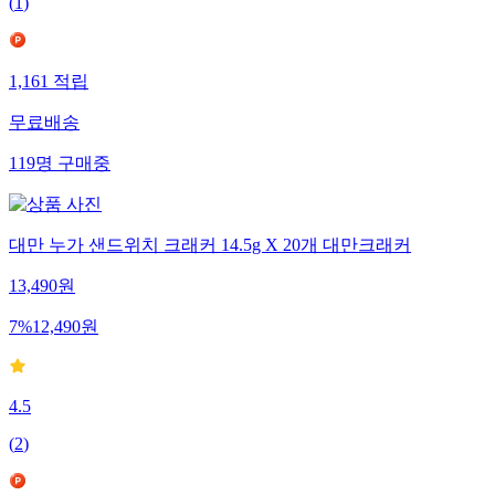
(
1
)
1,161
적립
무료배송
119
명
구매중
대만 누가 샌드위치 크래커 14.5g X 20개 대만크래커
13,490
원
7
%
12,490
원
4.5
(
2
)