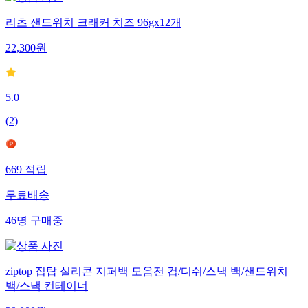
리츠 샌드위치 크래커 치즈 96gx12개
22,300
원
5.0
(
2
)
669
적립
무료배송
46
명
구매중
ziptop 집탑 실리콘 지퍼백 모음전 컵/디쉬/스낵 백/샌드위치
백/스낵 컨테이너