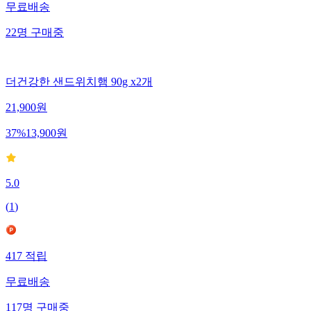
무료배송
22
명
구매중
더건강한 샌드위치햄 90g x2개
21,900
원
37
%
13,900
원
5.0
(
1
)
417
적립
무료배송