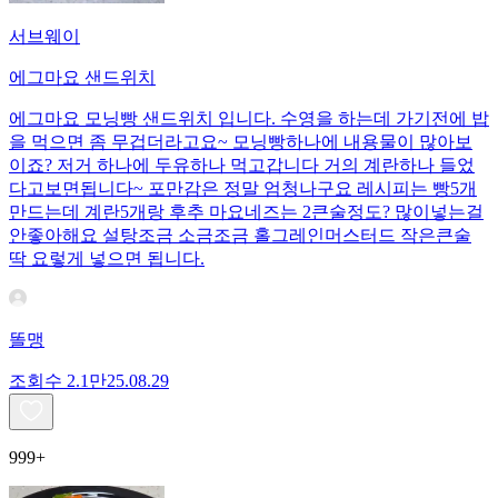
서브웨이
에그마요 샌드위치
에그마요 모닝빵 샌드위치 입니다. 수영을 하는데 가기전에 밥
을 먹으면 좀 무겁더라고요~ 모닝빵하나에 내용물이 많아보
이죠? 저거 하나에 두유하나 먹고갑니다 거의 계란하나 들었
다고보면됩니다~ 포만감은 정말 엄청나구요 레시피는 빵5개
만드는데 계란5개랑 후추 마요네즈는 2큰술정도? 많이넣는걸
안좋아해요 설탕조금 소금조금 홀그레인머스터드 작은큰술
딱 요렇게 넣으면 됩니다.
똘맹
조회수
2.1만
25.08.29
999+