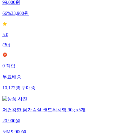
99,000
원
66
%
33,900
원
5.0
(
30
)
0
적립
무료배송
10,172
명
구매중
더건강한 닭가슴살 샌드위치햄 90g x5개
20,900
원
5
%
19,900
원