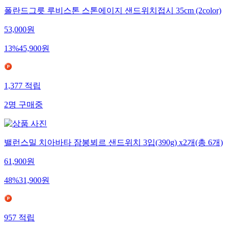
폴란드그릇 루비스톤 스톤에이지 샌드위치접시 35cm (2color)
53,000
원
13
%
45,900
원
1,377
적립
2
명
구매중
밸런스밀 치아바타 잠봉뵈르 샌드위치 3입(390g) x2개(총 6개)
61,900
원
48
%
31,900
원
957
적립