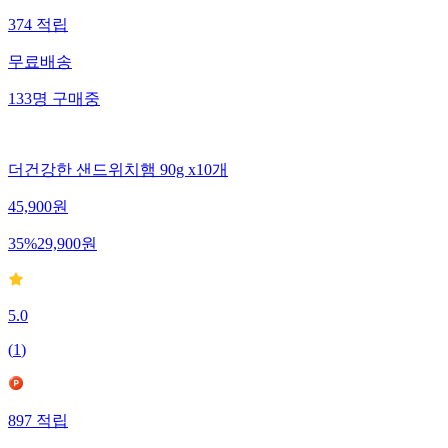
374
적립
무료배송
133
명
구매중
더건강한 샌드위치햄 90g x10개
45,900
원
35
%
29,900
원
5.0
(
1
)
897
적립