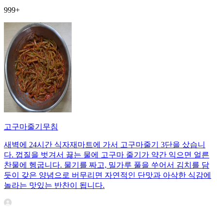
999+
고구마줄기무침
새벽에 24시간 식자재마트에 가서 고구마줄기 3단을 샀습니
다. 껍질을 벗겨서 끓는 물에 고구마 줄기가 약간 익으면 얼른
찬물에 헹굽니다. 물기를 짜고, 밀가루 풀을 쑤어서 김치를 담
듯이 갖은 양념으로 버무리면 자연적인 단맛과 아삭한 식감에
놀라는 맛있는 반찬이 됩니다.