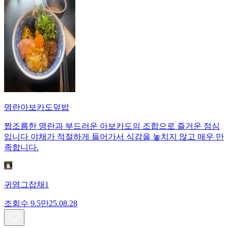
명란아보카도덮밥
짭조름한 명란과 부드러운 아보카도의 조합으로 즐거운 점심
입니다 야채가 적절하게 들어가서 식감을 놓치지 않고 매우 만
족합니다.
귀염그잡채1
조회수
9.5만
25.08.28