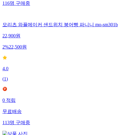
116
명
구매중
모리츠 와플메이커 샌드위치 붕어빵 파니니 mo-sm301b
22,900
원
2
%
22,500
원
4.0
(
1
)
0
적립
무료배송
113
명
구매중