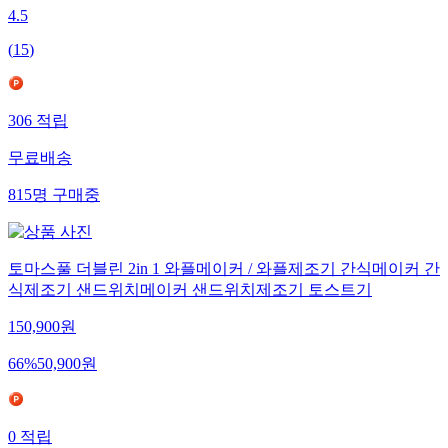
4.5
(
15
)
306
적립
무료배송
815
명
구매중
토마스풀 더블린 2in 1 와플메이커 / 와플제조기 간식메이커 간
식제조기 샌드위치메이커 샌드위치제조기 토스트기
150,900
원
66
%
50,900
원
0
적립