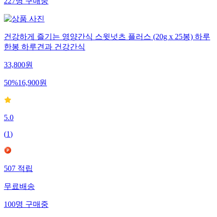
227
명
구매중
건강하게 즐기는 영양간식 스윗넛츠 플러스 (20g x 25봉) 하루
한봉 하루견과 건강간식
33,800
원
50
%
16,900
원
5.0
(
1
)
507
적립
무료배송
100
명
구매중