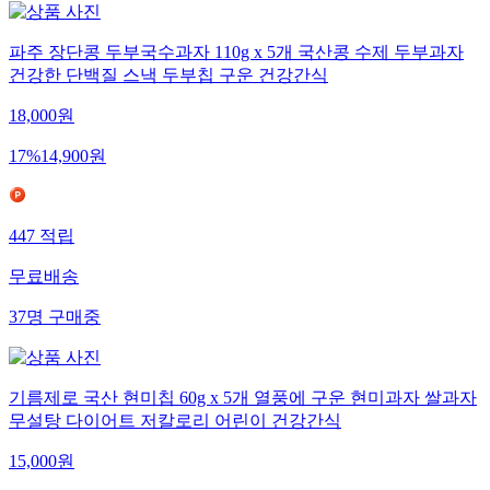
파주 장단콩 두부국수과자 110g x 5개 국산콩 수제 두부과자
건강한 단백질 스낵 두부칩 구운 건강간식
18,000
원
17
%
14,900
원
447
적립
무료배송
37
명
구매중
기름제로 국산 현미칩 60g x 5개 열풍에 구운 현미과자 쌀과자
무설탕 다이어트 저칼로리 어린이 건강간식
15,000
원