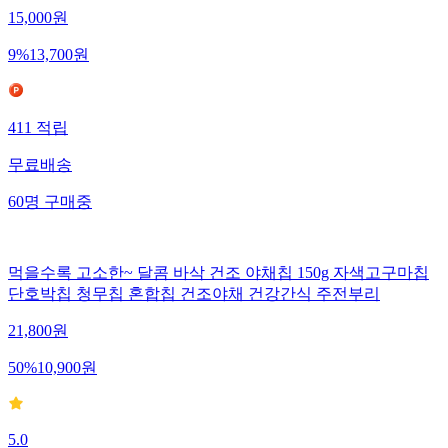
15,000
원
9
%
13,700
원
411
적립
무료배송
60
명
구매중
먹을수록 고소한~ 달콤 바삭 건조 야채칩 150g 자색고구마칩
단호박칩 청무칩 혼합칩 건조야채 건강간식 주전부리
21,800
원
50
%
10,900
원
5.0