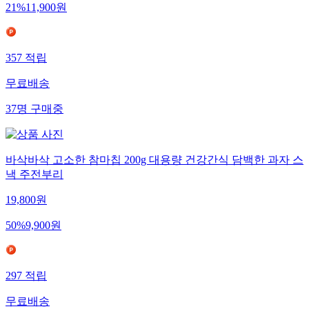
21
%
11,900
원
357
적립
무료배송
37
명
구매중
바삭바삭 고소한 참마칩 200g 대용량 건강간식 담백한 과자 스
낵 주전부리
19,800
원
50
%
9,900
원
297
적립
무료배송