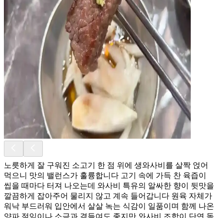
노릇하게 잘 구워진 소고기 한 점 위에 생와사비를 살짝 얹어
먹으니 맛의 밸런스가 훌륭합니다 고기 속에 가득 찬 육즙이
씹을 때마다 터져 나오는데 와사비 특유의 알싸한 향이 뒷맛을
깔끔하게 잡아주어 물리지 않고 계속 들어갑니다 원육 자체가
워낙 부드러워 입안에서 살살 녹는 식감이 일품이며 함께 나온
양파 절임이나 소금과 곁들여도 좋지만 와사비 조합이 단연 돋