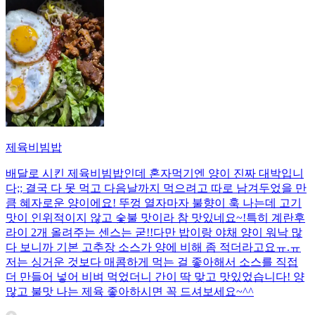
제육비빔밥
배달로 시킨 제육비빔밥인데 혼자먹기엔 양이 진짜 대박입니
다;; 결국 다 못 먹고 다음날까지 먹으려고 따로 남겨두었을 만
큼 혜자로운 양이에요! 뚜껑 열자마자 불향이 훅 나는데 고기
맛이 인위적이지 않고 숯불 맛이라 참 맛있네요~!특히 계란후
라이 2개 올려주는 센스는 굳!! ​다만 밥이랑 야채 양이 워낙 많
다 보니까 기본 고추장 소스가 양에 비해 좀 적더라고요ㅠ.ㅠ
저는 싱거운 것보다 매콤하게 먹는 걸 좋아해서 소스를 직접
더 만들어 넣어 비벼 먹었더니 간이 딱 맞고 맛있었습니다! 양
많고 불맛 나는 제육 좋아하시면 꼭 드셔보세요~^^