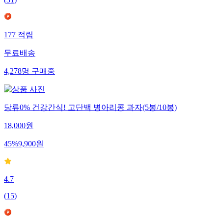
(
31
)
177
적립
무료배송
4,278
명
구매중
당류0% 건강간식! 고단백 병아리콩 과자(5봉/10봉)
18,000
원
45
%
9,900
원
4.7
(
15
)