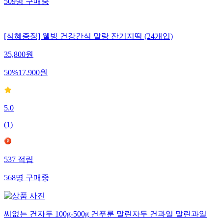
509
명
구매중
[식혜증정] 웰빙 건강간식 말랑 잔기지떡 (24개입)
35,800
원
50
%
17,900
원
5.0
(
1
)
537
적립
568
명
구매중
씨없는 건자두 100g-500g 건푸룬 말린자두 건과일 말린과일