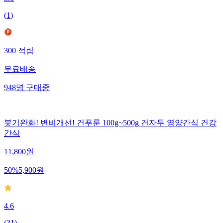
(
1
)
300
적립
무료배송
948
명
구매중
붓기완화! 변비개선! 건푸룬 100g~500g 건자두 영양간식 건강
간식
11,800
원
50
%
5,900
원
4.6