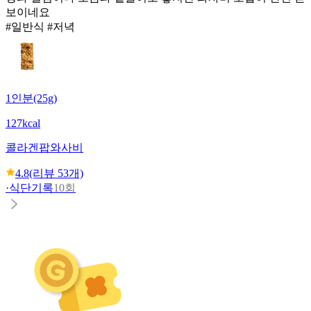
보이네요
#일반식 #저녁
1인분(25g)
127kcal
콜라겐팝
와사비
4.8
(리뷰
53
개)
·
식단기록
10회