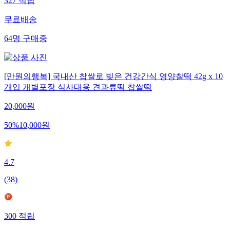
327
적립
무료배송
64
명
구매중
[만원의행복] 국내산 찹쌀로 빚은 건강간식 영양찰떡 42g x 10
개입 개별포장 식사대용 견과류떡 찹쌀떡
20,000
원
50
%
10,000
원
4.7
(
38
)
300
적립