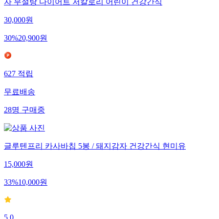
자 무설탕 다이어트 저칼로리 어린이 건강간식
30,000
원
30
%
20,900
원
627
적립
무료배송
28
명
구매중
글루텐프리 카사바칩 5봉 / 돼지감자 건강간식 현미유
15,000
원
33
%
10,000
원
5.0