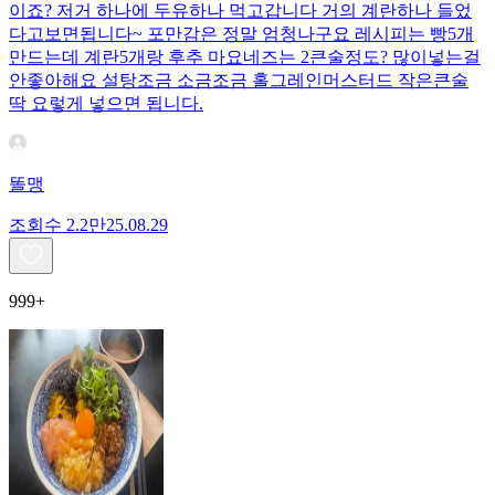
이죠? 저거 하나에 두유하나 먹고갑니다 거의 계란하나 들었
다고보면됩니다~ 포만감은 정말 엄청나구요 레시피는 빵5개
만드는데 계란5개랑 후추 마요네즈는 2큰술정도? 많이넣는걸
안좋아해요 설탕조금 소금조금 홀그레인머스터드 작은큰술
딱 요렇게 넣으면 됩니다.
똘맹
조회수
2.2만
25.08.29
999+