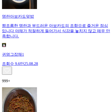
명란아보카도덮밥
짭조름한 명란과 부드러운 아보카도의 조합으로 즐거운 점심
입니다 야채가 적절하게 들어가서 식감을 놓치지 않고 매우 만
족합니다.
귀염그잡채1
조회수
9.6만
25.08.28
999+