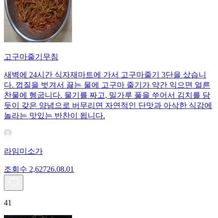
고구마줄기무침
새벽에 24시간 식자재마트에 가서 고구마줄기 3단을 샀습니
다. 껍질을 벗겨서 끓는 물에 고구마 줄기가 약간 익으면 얼른
찬물에 헹굽니다. 물기를 짜고, 밀가루 풀을 쑤어서 김치를 담
듯이 갖은 양념으로 버무리면 자연적인 단맛과 아삭한 식감에
놀라는 맛있는 반찬이 됩니다.
라임미소가
조회수
2,627
26.08.01
41