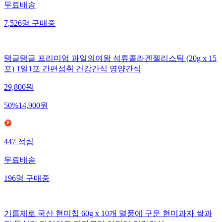
무료배송
7,526
명
구매중
탱글탱글 프리미엄 과일의여왕 석류콜라겐젤리스틱 (20g x 15
포) 1일1포 간편섭취 건강간식 영양간식
29,800
원
50
%
14,900
원
447
적립
무료배송
196
명
구매중
기름제로 국산 현미칩 60g x 10개 열풍에 구운 현미과자 쌀과