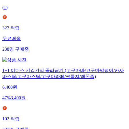
(
1
)
327
적립
무료배송
238
명
구매중
1+1 이더스 건강간식 골라담기 (고구마바/고구마말랭이/카사
바스틱/고구마스틱/고구마라떼/크룽지/레몬즙)
6,400
원
47
%
3,400
원
102
적립