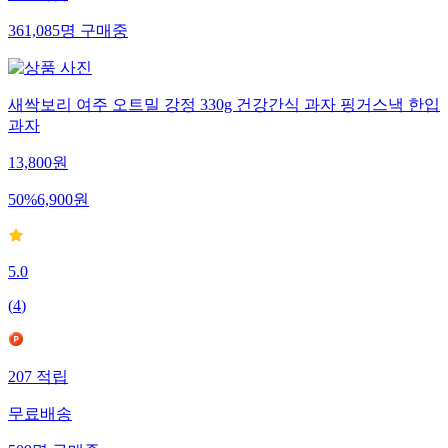
361,085
명
구매중
새싹보리 여주 오트밀 강정 330g 건강간식 과자 핑거스낵 한입
과자
13,800
원
50
%
6,900
원
5.0
(
4
)
207
적립
무료배송