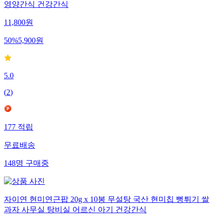
영양간식 건강간식
11,800
원
50
%
5,900
원
5.0
(
2
)
177
적립
무료배송
148
명
구매중
자이연 현미연근팝 20g x 10봉 무설탕 국산 현미칩 뻥튀기 쌀
과자 사무실 탕비실 어르신 아기 건강간식