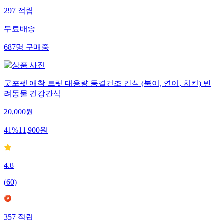
297
적립
무료배송
687
명
구매중
굿포펫 애착 트릿 대용량 동결건조 간식 (북어, 연어, 치킨) 반
려동물 건강간식
20,000
원
41
%
11,900
원
4.8
(
60
)
357
적립