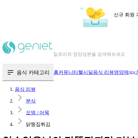
신규 회원 
칼로리와 영양성분을 검색해보세요
혈당 · 다이어트 음식 검색해보세요
음식 · 영양제 리뷰를 찾아보세요
음식 카테고리
홈
커뮤니티
헬시딜
음식 리뷰
영양제
NEW
음식 리뷰
분식
오뎅 / 어묵
닭똥집튀김