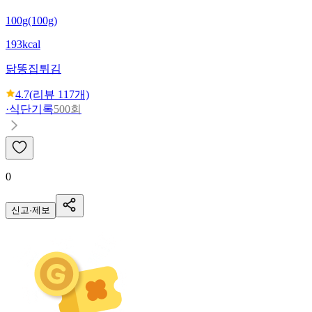
100g(100g)
193kcal
닭똥집튀김
4.7
(리뷰
117
개)
·
식단기록
500회
0
신고·제보