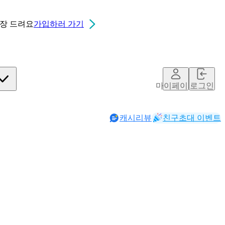
0장
드려요
가입하러 가기
마이페이지
로그인
캐시리뷰
친구초대 이벤트