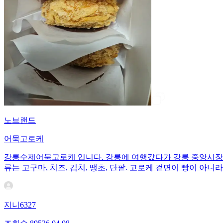
노브랜드
어묵고로케
강릉수제어묵고로케 입니다. 강릉에 여행갔다가 강릉 중앙시장에서
류는 고구마, 치즈, 김치, 땡초, 단팥. 고로케 겉면이 빵이 
지니6327