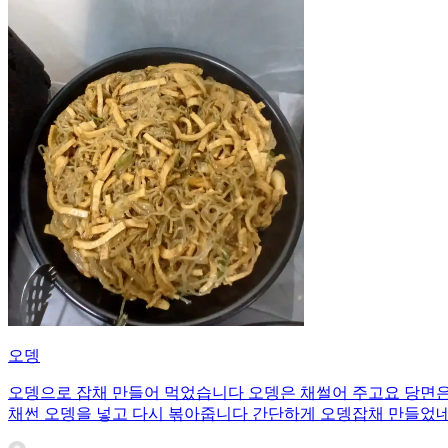
오뎅
오뎅으로 잡채 만들어 먹었습니다 오뎅은 채썰어 주고요 당면은
채썬 오뎅을 넣고 다시 볶아줍니다 간단하게 오뎅잡채 만들었