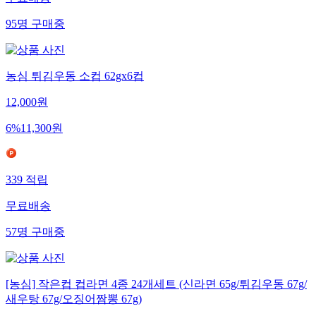
95
명
구매중
농심 튀김우동 소컵 62gx6컵
12,000
원
6
%
11,300
원
339
적립
무료배송
57
명
구매중
[농심] 작은컵 컵라면 4종 24개세트 (신라면 65g/튀김우동 67g/
새우탕 67g/오징어짬뽕 67g)