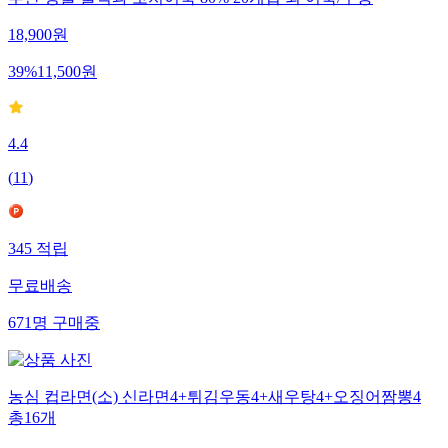
18,900
원
39
%
11,500
원
4.4
(
11
)
345
적립
무료배송
671
명
구매중
농심 컵라면(소) 신라면4+튀김우동4+새우탕4+오징어짬뽕4
총16개