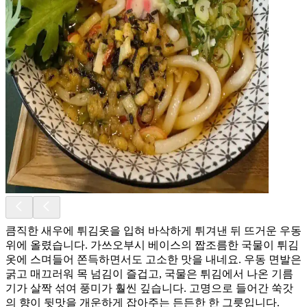
큼직한 새우에 튀김옷을 입혀 바삭하게 튀겨낸 뒤 뜨거운 우동
위에 올렸습니다. 가쓰오부시 베이스의 짭조름한 국물이 튀김
옷에 스며들어 쫀득하면서도 고소한 맛을 내네요. 우동 면발은
굵고 매끄러워 목 넘김이 즐겁고, 국물은 튀김에서 나온 기름
기가 살짝 섞여 풍미가 훨씬 깊습니다. 고명으로 들어간 쑥갓
의 향이 뒷맛을 개운하게 잡아주는 든든한 한 그릇입니다.