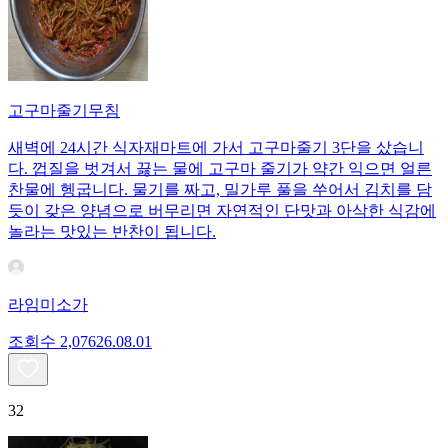
고구마줄기무침
새벽에 24시간 식자재마트에 가서 고구마줄기 3단을 샀습니
다. 껍질을 벗겨서 끓는 물에 고구마 줄기가 약간 익으면 얼른
찬물에 헹굽니다. 물기를 짜고, 밀가루 풀을 쑤어서 김치를 담
듯이 갖은 양념으로 버무리면 자연적인 단맛과 아삭한 식감에
놀라는 맛있는 반찬이 됩니다.
라임미소가
조회수
2,076
26.08.01
32