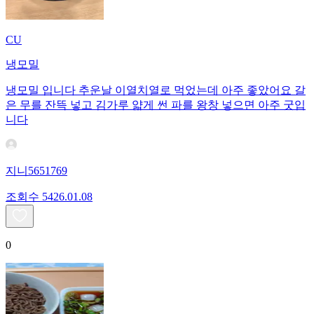
CU
냉모밀
냉모밀 입니다 추운날 이열치열로 먹었는데 아주 좋았어요 갈
은 무를 잔뜩 넣고 김가루 얇게 썬 파를 왕창 넣으면 아주 굿입
니다
지니5651769
조회수
54
26.01.08
0