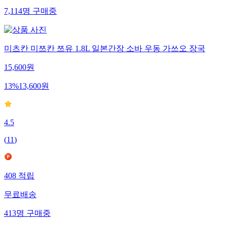
7,114
명
구매중
미츠칸 미쯔칸 쯔유 1.8L 일본간장 소바 우동 가쓰오 장국
15,600
원
13
%
13,600
원
4.5
(
11
)
408
적립
무료배송
413
명
구매중