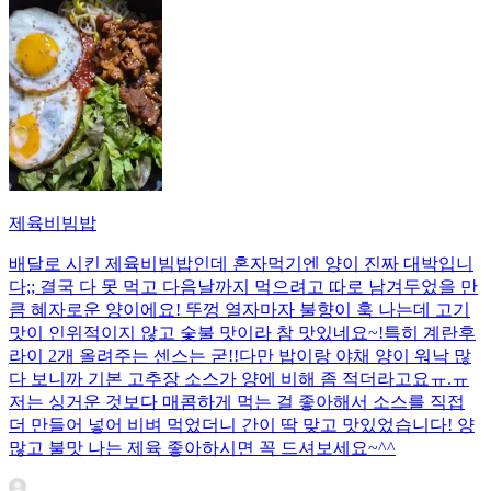
제육비빔밥
배달로 시킨 제육비빔밥인데 혼자먹기엔 양이 진짜 대박입니
다;; 결국 다 못 먹고 다음날까지 먹으려고 따로 남겨두었을 만
큼 혜자로운 양이에요! 뚜껑 열자마자 불향이 훅 나는데 고기
맛이 인위적이지 않고 숯불 맛이라 참 맛있네요~!특히 계란후
라이 2개 올려주는 센스는 굳!! ​다만 밥이랑 야채 양이 워낙 많
다 보니까 기본 고추장 소스가 양에 비해 좀 적더라고요ㅠ.ㅠ
저는 싱거운 것보다 매콤하게 먹는 걸 좋아해서 소스를 직접
더 만들어 넣어 비벼 먹었더니 간이 딱 맞고 맛있었습니다! 양
많고 불맛 나는 제육 좋아하시면 꼭 드셔보세요~^^