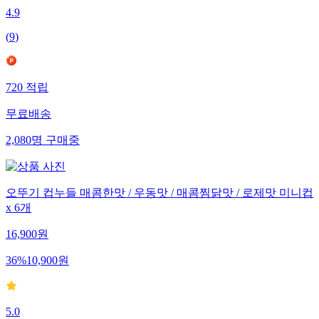
4.9
(
9
)
720
적립
무료배송
2,080
명
구매중
오뚜기 컵누들 매콤한맛 / 우동맛 / 매콤찜닭맛 / 로제맛 미니컵
x 6개
16,900
원
36
%
10,900
원
5.0