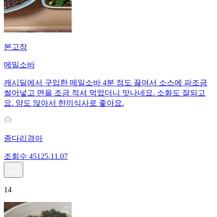
본고장
메밀소바
캐시딜에서 구입한 메일소바 4분 정도 끓여서 소스에 파조금
썰어넣고 면을 조금 적셔 먹었더니 맛나네요. 소화도 잘되고
요. 양도 않아서 한끼식사로 좋아요.
종다리경아
조회수
451
25.11.07
14