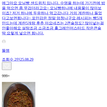
에그마요 모닝빵 샌드위치 입니다. 수영을 하는데 가기전에 밥
을 먹으면 좀 무겁더라고요~ 모닝빵하나에 내용물이 많아보
이죠? 저거 하나에 두유하나 먹고갑니다 거의 계란하나 들었
다고보면됩니다~ 포만감은 정말 엄청나구요 레시피는 빵5개
만드는데 계란5개랑 후추 마요네즈는 2큰술정도? 많이넣는걸
안좋아해요 설탕조금 소금조금 홀그레인머스터드 작은큰술
딱 요렇게 넣으면 됩니다.
똘맹
조회수
2만
25.08.29
999+