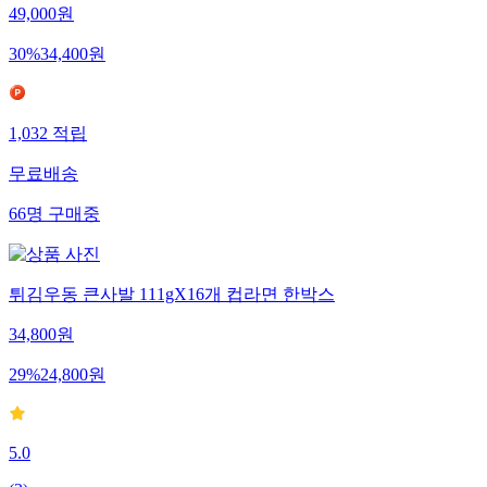
49,000
원
30
%
34,400
원
1,032
적립
무료배송
66
명
구매중
튀김우동 큰사발 111gX16개 컵라면 한박스
34,800
원
29
%
24,800
원
5.0