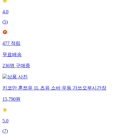
4.0
(
5
)
477
적립
무료배송
236
명
구매중
키코만 혼쯔유 1L 츠유 소바 우동 가쓰오부시간장
15,790
원
5.0
(
7
)