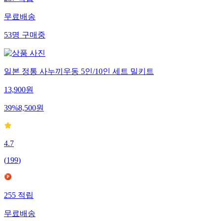
무료배송
53
명
구매중
일본 정통 사누끼우동 5인/10인 세트 밀키트
13,900
원
39
%
8,500
원
4.7
(
199
)
255
적립
무료배송