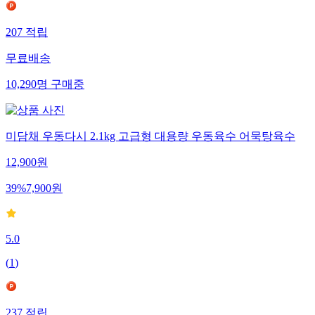
207
적립
무료배송
10,290
명
구매중
미담채 우동다시 2.1kg 고급형 대용량 우동육수 어묵탕육수
12,900
원
39
%
7,900
원
5.0
(
1
)
237
적립