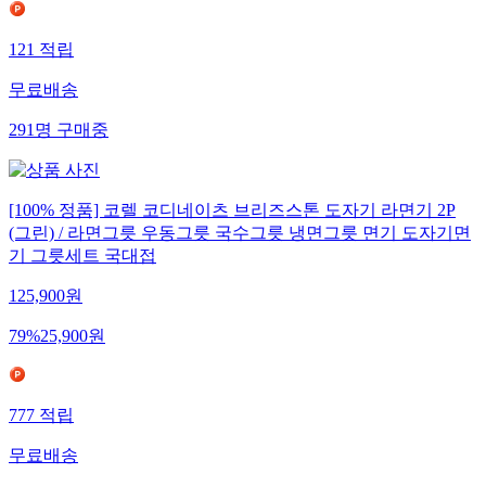
121
적립
무료배송
291
명
구매중
[100% 정품] 코렐 코디네이츠 브리즈스톤 도자기 라면기 2P
(그린) / 라면그릇 우동그릇 국수그릇 냉면그릇 면기 도자기면
기 그릇세트 국대접
125,900
원
79
%
25,900
원
777
적립
무료배송