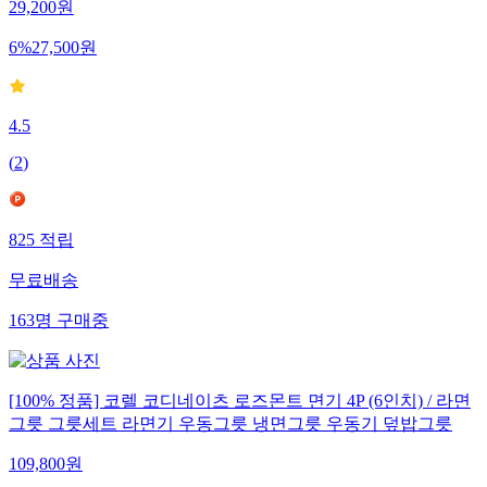
29,200
원
6
%
27,500
원
4.5
(
2
)
825
적립
무료배송
163
명
구매중
[100% 정품] 코렐 코디네이츠 로즈몬트 면기 4P (6인치) / 라면
그릇 그릇세트 라면기 우동그릇 냉면그릇 우동기 덮밥그릇
109,800
원