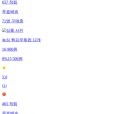
657
적립
무료배송
71
명
구매중
농심 튀김우동컵 12개
16,900
원
8
%
15,500
원
5.0
(
1
)
465
적립
무료배송