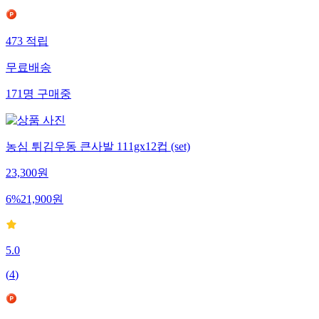
473
적립
무료배송
171
명
구매중
농심 튀김우동 큰사발 111gx12컵 (set)
23,300
원
6
%
21,900
원
5.0
(
4
)