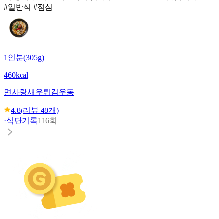
#일반식 #점심
1인분(305g)
460kcal
면사랑
새우튀김우동
4.8
(리뷰
48
개)
·
식단기록
116회