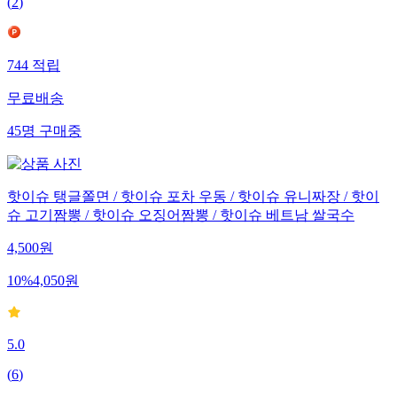
(
2
)
744
적립
무료배송
45
명
구매중
핫이슈 탱글쫄면 / 핫이슈 포차 우동 / 핫이슈 유니짜장 / 핫이
슈 고기짬뽕 / 핫이슈 오징어짬뽕 / 핫이슈 베트남 쌀국수
4,500
원
10
%
4,050
원
5.0
(
6
)