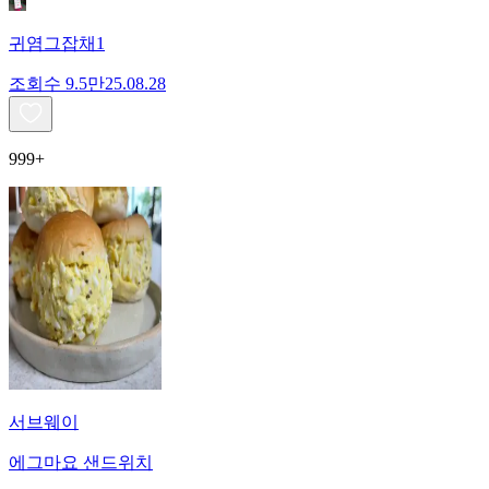
귀염그잡채1
조회수
9.5만
25.08.28
999+
서브웨이
에그마요 샌드위치