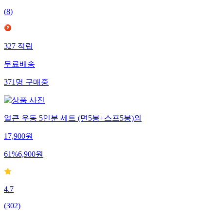
(
8
)
327
적립
무료배송
371
명
구매중
얼큰 우동 5인분 세트 (면5봉+스프5봉)외
17,900
원
61
%
6,900
원
4.7
(
302
)