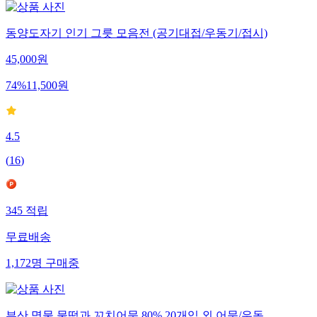
동양도자기 인기 그릇 모음전 (공기대접/우동기/접시)
45,000
원
74
%
11,500
원
4.5
(
16
)
345
적립
무료배송
1,172
명
구매중
부산 명물 물떡과 꼬치어묵 80% 20개입 외 어묵/우동