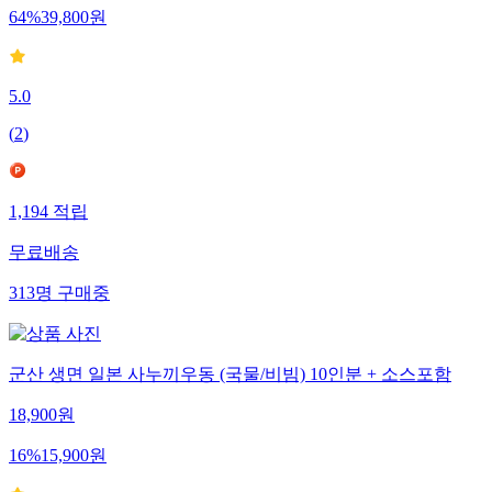
64
%
39,800
원
5.0
(
2
)
1,194
적립
무료배송
313
명
구매중
군산 생면 일본 사누끼우동 (국물/비빔) 10인분 + 소스포함
18,900
원
16
%
15,900
원