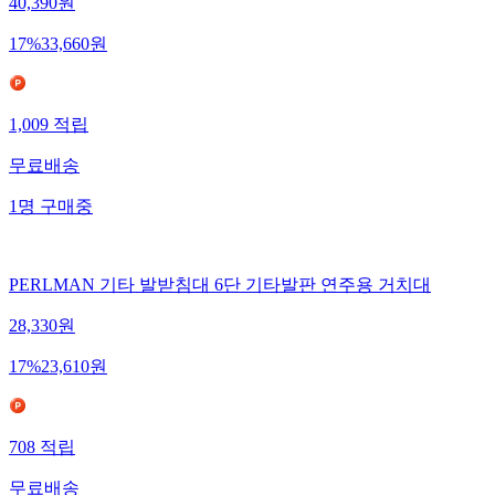
40,390
원
17
%
33,660
원
1,009
적립
무료배송
1
명
구매중
PERLMAN 기타 발받침대 6단 기타발판 연주용 거치대
28,330
원
17
%
23,610
원
708
적립
무료배송