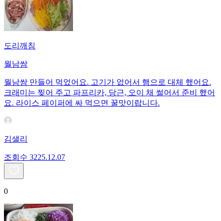
도리깨침
월남쌈
월남쌈 만들어 먹었어요. 고기가 없어서 햄으로 대체 했어요.
크래미는 찢어 주고 파프리카, 당근, 오이 채 썰어서 준비 했어
요. 라이스 페이퍼에 싸 먹으면 꿀맛이랍니다.
김샐리
조회수
32
25.12.07
0