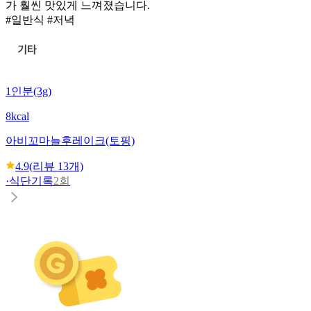
가 훨씬 맛있게 느껴졌습니다.
#일반식 #저녁
1인분(3g)
8kcal
아비꼬
마늘후레이크(토핑)
4.9
(리뷰
13
개)
·
식단기록
2회