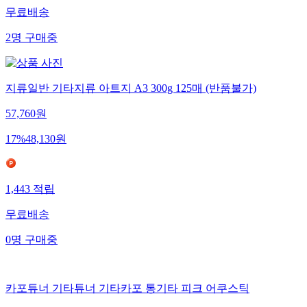
무료배송
2
명
구매중
지류일반 기타지류 아트지 A3 300g 125매 (반품불가)
57,760
원
17
%
48,130
원
1,443
적립
무료배송
0
명
구매중
카포튜너 기타튜너 기타카포 통기타 피크 어쿠스틱