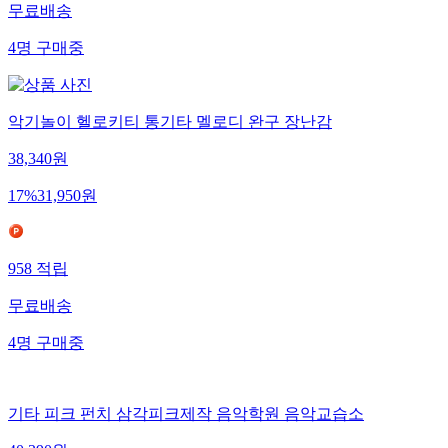
무료배송
4
명
구매중
악기놀이 헬로키티 통기타 멜로디 완구 장난감
38,340
원
17
%
31,950
원
958
적립
무료배송
4
명
구매중
기타 피크 펀치 삼각피크제작 음악학원 음악교습소