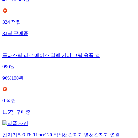
324
적립
83
명
구매중
플라스틱 피크 베이스 일렉 기타 그립 용품 썸
990
원
90
%
100
원
0
적립
115
명
구매중
감지기타이머 Timer120 적외선감지기 열선감지기 연결