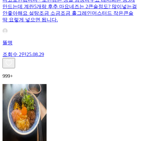
만드는데 계란5개랑 후추 마요네즈는 2큰술정도? 많이넣는걸
안좋아해요 설탕조금 소금조금 홀그레인머스터드 작은큰술
딱 요렇게 넣으면 됩니다.
똘맹
조회수
2만
25.08.29
999+