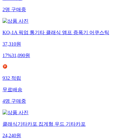
2
명
구매중
KQ-1A 픽업 통기타 클래식 앰프 증폭기 어쿠스틱
37,310
원
17
%
31,090
원
932
적립
무료배송
4
명
구매중
클래식기타카포 집게형 우드 기타카포
24,240
원