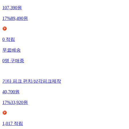
107,390
원
17
%
89,490
원
0
적립
무료배송
0
명
구매중
기타 피크 펀치/삼각피크제작
40,700
원
17
%
33,920
원
1,017
적립