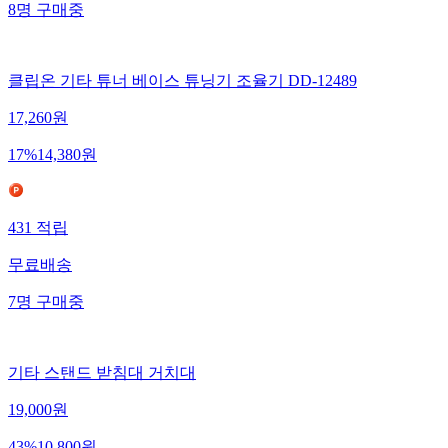
8
명
구매중
클립온 기타 튜너 베이스 튜닝기 조율기 DD-12489
17,260
원
17
%
14,380
원
431
적립
무료배송
7
명
구매중
기타 스탠드 받침대 거치대
19,000
원
43
%
10,800
원