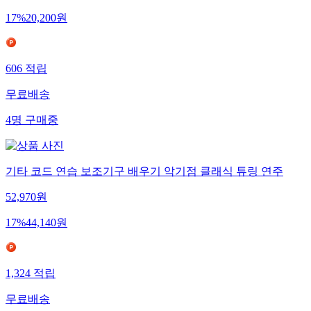
17
%
20,200
원
606
적립
무료배송
4
명
구매중
기타 코드 연습 보조기구 배우기 악기점 클래식 튜링 연주
52,970
원
17
%
44,140
원
1,324
적립
무료배송