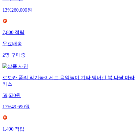
13
%
260,000
원
7,800
적립
무료배송
2
명
구매중
로보카 폴리 악기놀이세트 음악놀이 기타 탬버린 북 나팔 마라
카스
59,630
원
17
%
49,690
원
1,490
적립