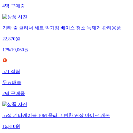
4
명
구매중
기타 줄 클리너 세트 악기점 베이스 청소 녹제거 관리용품
22,870
원
17
%
19,060
원
571
적립
무료배송
2
명
구매중
55잭 기타케이블 10M 플러그 변환 연장 마이크 캐논
16,810
원