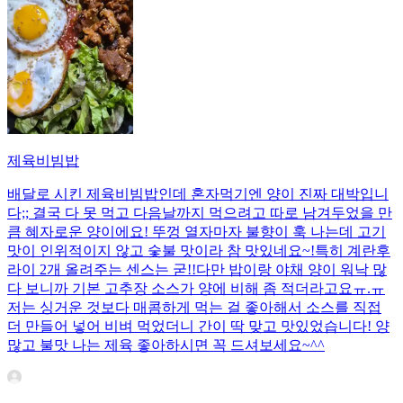
제육비빔밥
배달로 시킨 제육비빔밥인데 혼자먹기엔 양이 진짜 대박입니
다;; 결국 다 못 먹고 다음날까지 먹으려고 따로 남겨두었을 만
큼 혜자로운 양이에요! 뚜껑 열자마자 불향이 훅 나는데 고기
맛이 인위적이지 않고 숯불 맛이라 참 맛있네요~!특히 계란후
라이 2개 올려주는 센스는 굳!! ​다만 밥이랑 야채 양이 워낙 많
다 보니까 기본 고추장 소스가 양에 비해 좀 적더라고요ㅠ.ㅠ
저는 싱거운 것보다 매콤하게 먹는 걸 좋아해서 소스를 직접
더 만들어 넣어 비벼 먹었더니 간이 딱 맞고 맛있었습니다! 양
많고 불맛 나는 제육 좋아하시면 꼭 드셔보세요~^^