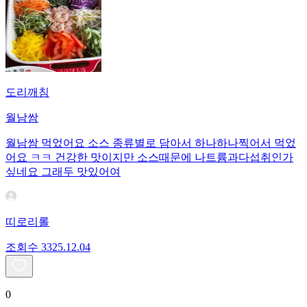
도리깨침
월남쌈
월남쌈 먹었어요 소스 종류별로 담아서 하나하나찍어서 먹었
어요 ㅋㅋ 건강한 맛이지만 소스때문에 나트륨과다섭취인가
싶네요 그래두 맛있어여
띠로리롤
조회수
33
25.12.04
0