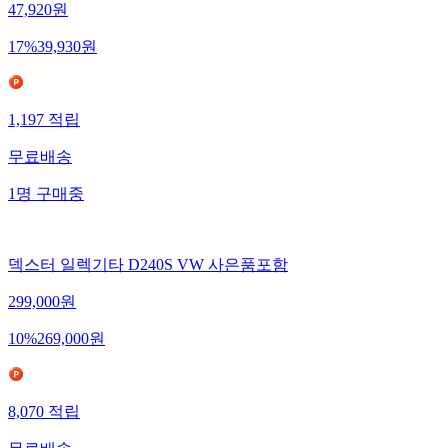
47,920
원
17
%
39,930
원
1,197
적립
무료배송
1
명
구매중
덱스터 일렉기타 D240S VW 사은품포함
299,000
원
10
%
269,000
원
8,070
적립