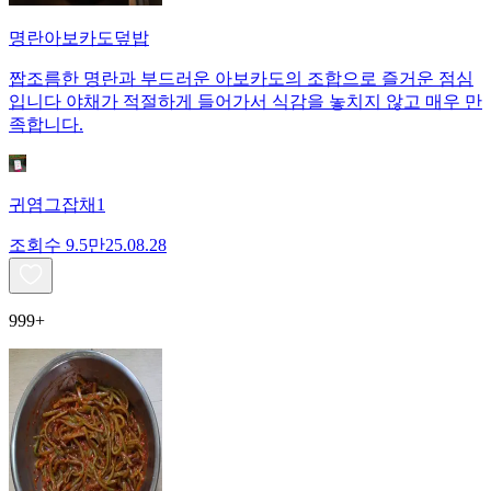
명란아보카도덮밥
짭조름한 명란과 부드러운 아보카도의 조합으로 즐거운 점심
입니다 야채가 적절하게 들어가서 식감을 놓치지 않고 매우 만
족합니다.
귀염그잡채1
조회수
9.5만
25.08.28
999+