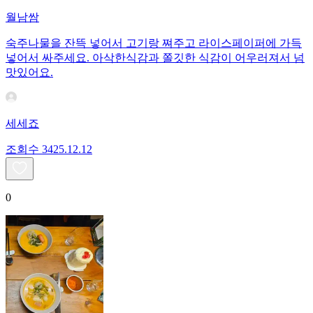
월남쌈
숙주나물을 잔뜩 넣어서 고기랑 쪄주고 라이스페이퍼에 가득
넣어서 싸주세요. 아삭한식감과 쫄깃한 식감이 어우러져서 넘
맛있어요.
세세죠
조회수
34
25.12.12
0