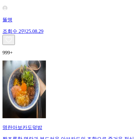
똘맹
조회수
2만
25.08.29
999+
명란아보카도덮밥
짭조름한 명란과 부드러운 아보카도의 조합으로 즐거운 점심