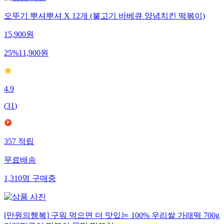
오뚜기 뿌셔뿌셔 X 12개 (불고기 바베큐 양념치킨 떡볶이)
15,900
원
25
%
11,900
원
4.9
(
31
)
357
적립
무료배송
1,310
명
구매중
[만원의행복] 구워 먹으면 더 맛있는 100% 우리쌀 가래떡 700g