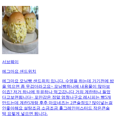
서브웨이
에그마요 샌드위치
에그마요 모닝빵 샌드위치 입니다. 수영을 하는데 가기전에 밥
을 먹으면 좀 무겁더라고요~ 모닝빵하나에 내용물이 많아보
이죠? 저거 하나에 두유하나 먹고갑니다 거의 계란하나 들었
다고보면됩니다~ 포만감은 정말 엄청나구요 레시피는 빵5개
만드는데 계란5개랑 후추 마요네즈는 2큰술정도? 많이넣는걸
안좋아해요 설탕조금 소금조금 홀그레인머스터드 작은큰술
딱 요렇게 넣으면 됩니다.