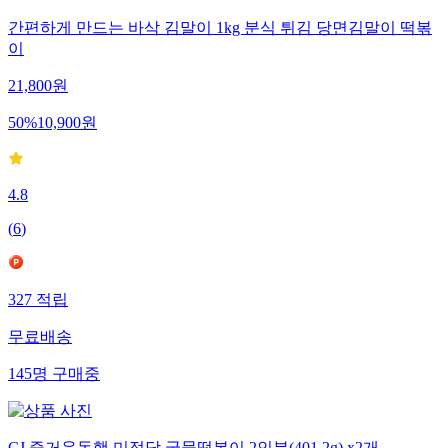
간편하게 만드는 바삭 김말이 1kg 분식 튀김 당면김말이 떡볶
이
21,800
원
50
%
10,900
원
4.8
(
6
)
327
적립
무료배송
145
명
구매중
CJ 즐거운동행 미정당 국물떡볶이 2인분(401.2g) x2개