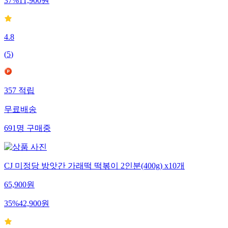
37
%
11,900
원
4.8
(
5
)
357
적립
무료배송
691
명
구매중
CJ 미정당 방앗간 가래떡 떡볶이 2인분(400g) x10개
65,900
원
35
%
42,900
원