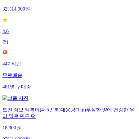
32
%
14,900
원
4.6
(
5
)
447
적립
무료배송
481
명
구매중
도전 점보 떡볶이(4~5인분)대용량(1kg)푸짐한 양에 건강한 우
리 밀로 만든 떡
18,900
원