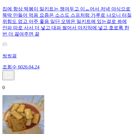
집에 항상 떡볶이 밀키트는 쟁여두고 이ㅛ어서 저녁 야식으로
뚝딱 만들어 먹음 요즘은 소스도 스프처럼 가루로 나오니 터질
위험도 없고 아주 좋음 일단 오뎅은 밀키트에 있는걸로 씅에
안파 따로 사서 더 넣고 대파 썰어서 마지막에 넣고 호로록 한
번 더 끓여주면 끝
씽씽걸
조회수
60
26.04.24
0