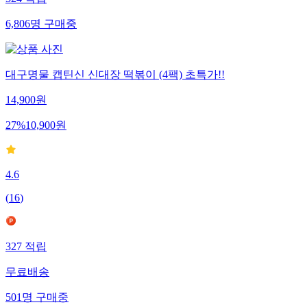
6,806
명
구매중
대구명물 캡틴신 신대장 떡볶이 (4팩) 초특가!!
14,900
원
27
%
10,900
원
4.6
(
16
)
327
적립
무료배송
501
명
구매중