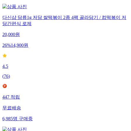
다신샵 당류1g 저당 쌀떡볶이 2종 4팩 골라담기 / 컵떡볶이 저
당간편식 로제
20,000
원
26
%
14,900
원
4.5
(
76
)
447
적립
무료배송
6,985
명
구매중