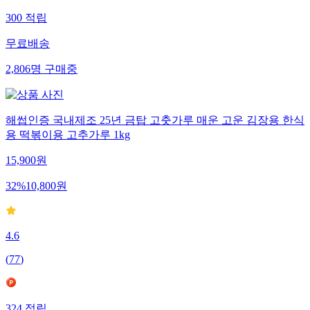
300
적립
무료배송
2,806
명
구매중
해썹인증 국내제조 25년 금탑 고춧가루 매운 고운 김장용 한식
용 떡볶이용 고추가루 1kg
15,900
원
32
%
10,800
원
4.6
(
77
)
324
적립