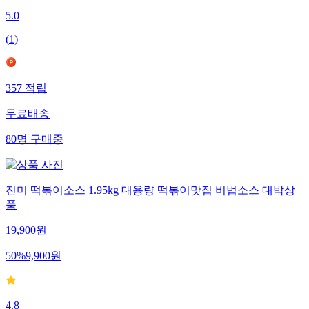
5.0
(
1
)
357
적립
무료배송
80
명
구매중
진미 떡볶이소스 1.95kg 대용량 떡볶이맛집 비법소스 대박상
품
19,900
원
50
%
9,900
원
4.8