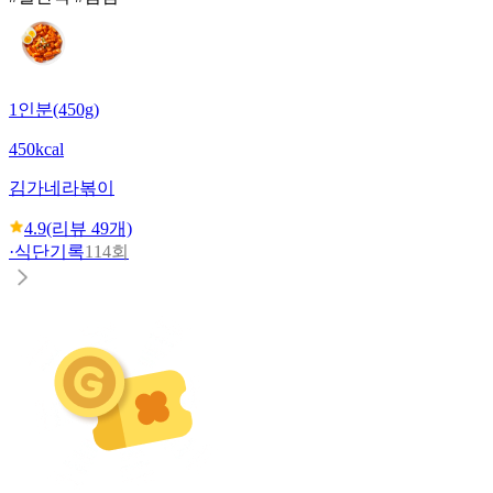
1인분(450g)
450kcal
김가네
라볶이
4.9
(리뷰
49
개)
·
식단기록
114회