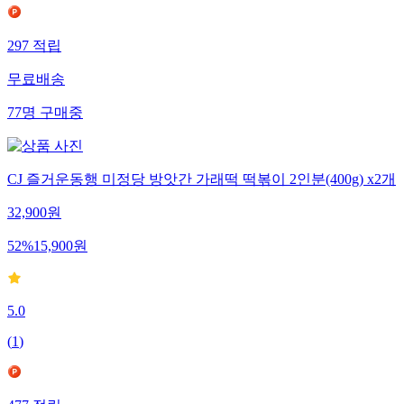
297
적립
무료배송
77
명
구매중
CJ 즐거운동행 미정당 방앗간 가래떡 떡볶이 2인분(400g) x2개
32,900
원
52
%
15,900
원
5.0
(
1
)