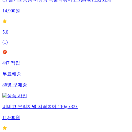
14,900
원
5.0
(
1
)
447
적립
무료배송
86
명
구매중
비비고 오리지널 컵떡볶이 110g x3개
11,900
원