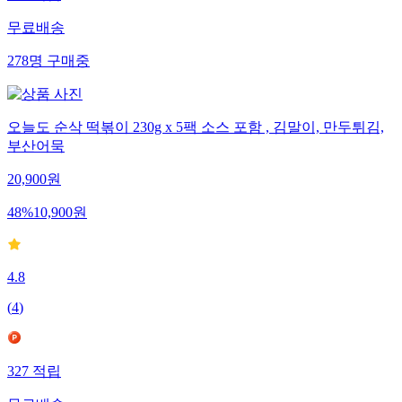
무료배송
278
명
구매중
오늘도 순삭 떡볶이 230g x 5팩 소스 포함 , 김말이, 만두튀김,
부산어묵
20,900
원
48
%
10,900
원
4.8
(
4
)
327
적립