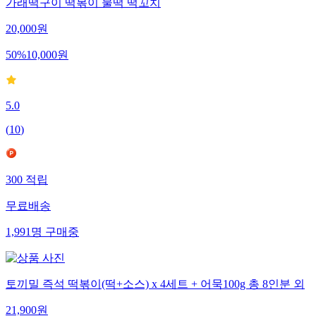
가래떡구이 떡볶이 물떡 떡꼬치
20,000
원
50
%
10,000
원
5.0
(
10
)
300
적립
무료배송
1,991
명
구매중
토끼밀 즉석 떡볶이(떡+소스) x 4세트 + 어묵100g 총 8인분 외
21,900
원