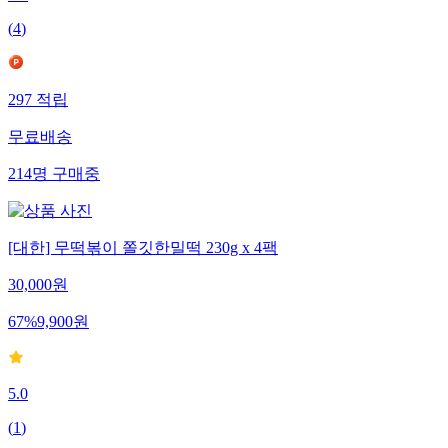
(
4
)
297
적립
무료배송
214
명
구매중
[대한] 무떡볶이 쫄깃한밀떡 230g x 4팩
30,000
원
67
%
9,900
원
5.0
(
1
)