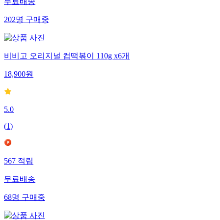
무료배송
202
명
구매중
비비고 오리지널 컵떡볶이 110g x6개
18,900
원
5.0
(
1
)
567
적립
무료배송
68
명
구매중