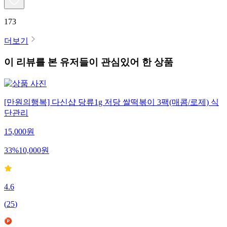
173
더보기
이 리뷰를 본 유저들이 관심있어 한 상품
[만원의행복] 다신샵 당류1g 저당 쌀떡볶이 3팩(매콤/로제) 식
단관리
15,000
원
33
%
10,000
원
4.6
(
25
)