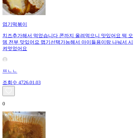
엽기떡볶이
치즈추가해서 먹었습니다 콘까지 올려먹으니 맛있어요 떡 오
뎅 전부 맛있어요 맵기선택가능해서 아이들용이랑 나눠서 시
켜멋었어요
ㅉㄴㄴ
조회수
47
26.01.03
0