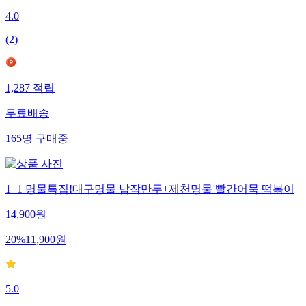
4.0
(
2
)
1,287
적립
무료배송
165
명
구매중
1+1 명물특집!대구명물 납작만두+제천명물 빨간어묵 떡볶이
14,900
원
20
%
11,900
원
5.0