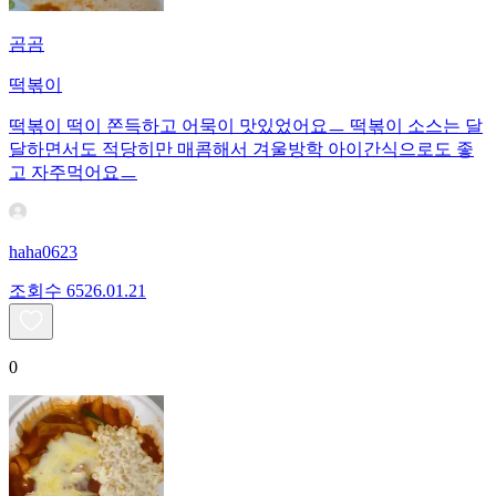
곰곰
떡볶이
떡볶이 떡이 쫀득하고 어묵이 맛있었어요ㅡ 떡볶이 소스는 달
달하면서도 적당히만 매콤해서 겨울방학 아이간식으로도 좋
고 자주먹어요ㅡ
haha0623
조회수
65
26.01.21
0