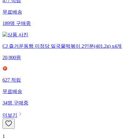
477
적립
무료배송
189
명
구매중
CJ 즐거운동행 미정당 밀국물떡볶이 2인분(401.2g) x4개
20,900
원
627
적립
무료배송
34
명
구매중
더보기
1