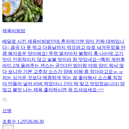
제육비빔밥
배달로 시킨 제육비빔밥인데 혼자먹기엔 양이 진짜 대박입니
다;; 결국 다 못 먹고 다음날까지 먹으려고 따로 남겨두었을 만
큼 혜자로운 양이에요! 뚜껑 열자마자 불향이 훅 나는데 고기
맛이 인위적이지 않고 숯불 맛이라 참 맛있네요~!특히 계란후
라이 2개 올려주는 센스는 굳!! ​다만 밥이랑 야채 양이 워낙 많
다 보니까 기본 고추장 소스가 양에 비해 좀 적더라고요ㅠ.ㅠ
저는 싱거운 것보다 매콤하게 먹는 걸 좋아해서 소스를 직접
더 만들어 넣어 비벼 먹었더니 간이 딱 맞고 맛있었습니다! 양
많고 불맛 나는 제육 좋아하시면 꼭 드셔보세요~^^
으앵
조회수
1.2만
26.06.30