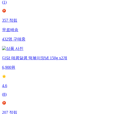
(
1
)
357
적립
무료배송
432
명
구매중
다담 매콤달콤 떡볶이양념 150g x2개
6,900
원
4.6
(
8
)
207
적립