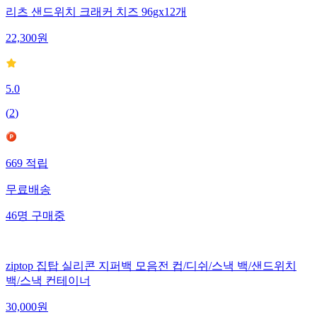
리츠 샌드위치 크래커 치즈 96gx12개
22,300
원
5.0
(
2
)
669
적립
무료배송
46
명
구매중
ziptop 집탑 실리콘 지퍼백 모음전 컵/디쉬/스낵 백/샌드위치
백/스낵 컨테이너
30,000
원