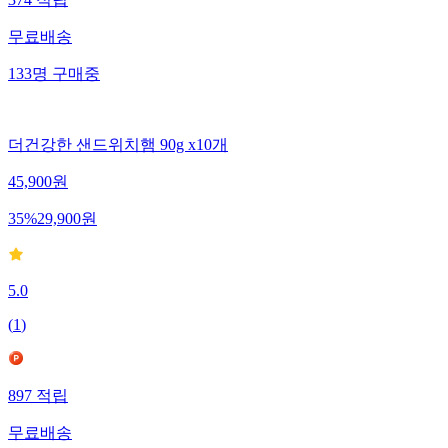
374
적립
무료배송
133
명
구매중
더건강한 샌드위치햄 90g x10개
45,900
원
35
%
29,900
원
5.0
(
1
)
897
적립
무료배송