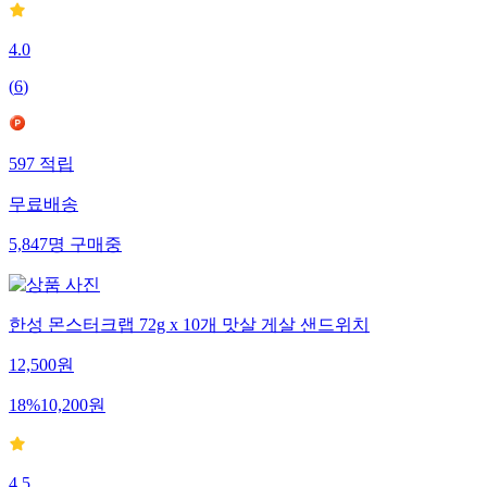
4.0
(
6
)
597
적립
무료배송
5,847
명
구매중
한성 몬스터크랩 72g x 10개 맛살 게살 샌드위치
12,500
원
18
%
10,200
원
4.5