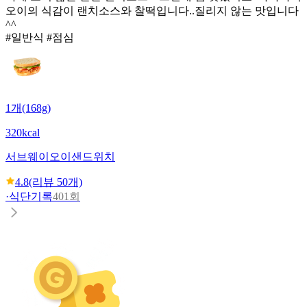
오이의 식감이 랜치소스와 찰떡입니다..질리지 않는 맛입니다
^^
#일반식 #점심
1개(168g)
320kcal
서브웨이
오이샌드위치
4.8
(리뷰
50
개)
·
식단기록
401회