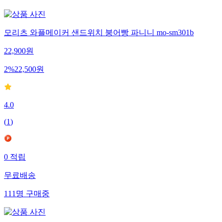
모리츠 와플메이커 샌드위치 붕어빵 파니니 mo-sm301b
22,900
원
2
%
22,500
원
4.0
(
1
)
0
적립
무료배송
111
명
구매중