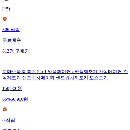
(
15
)
306
적립
무료배송
812
명
구매중
토마스풀 더블린 2in 1 와플메이커 / 와플제조기 간식메이커 간
식제조기 샌드위치메이커 샌드위치제조기 토스트기
150,900
원
66
%
50,900
원
0
적립