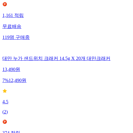
1,161
적립
무료배송
119
명
구매중
대만 누가 샌드위치 크래커 14.5g X 20개 대만크래커
13,490
원
7
%
12,490
원
4.5
(
2
)