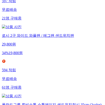
597
적립
무료배송
21
명
구매중
로시 2구 와이드 와플팬 / 에그팬 샌드위치팬
29,800
원
34
%
19,800
원
594
적립
무료배송
61
명
구매중