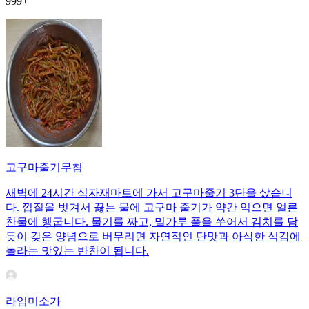
999+
고구마줄기무침
새벽에 24시간 식자재마트에 가서 고구마줄기 3단을 샀습니
다. 껍질을 벗겨서 끓는 물에 고구마 줄기가 약간 익으면 얼른
찬물에 헹굽니다. 물기를 짜고, 밀가루 풀을 쑤어서 김치를 담
듯이 갖은 양념으로 버무리면 자연적인 단맛과 아삭한 식감에
놀라는 맛있는 반찬이 됩니다.
라임미소가