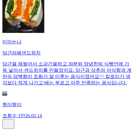
미아논나
당근라페샌드위치
당근을 채썰어서 소금간을하고 30분뒤 양념한뒤 식빵안에 가
득 넣어서 샌드위치를 만들었어요. 당근과 상추의 아삭함과 계
란의 담백함이 조화가 잘 이루는 음식이였어요^^ 칼로리가 생
각보다 적게 나가고 배는 부르고 아주 만족하는 음식입니다.
쩡이쩡이
조회수
1만
26.02.14