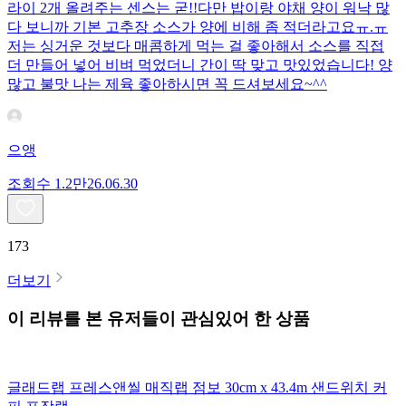
라이 2개 올려주는 센스는 굳!! ​다만 밥이랑 야채 양이 워낙 많
다 보니까 기본 고추장 소스가 양에 비해 좀 적더라고요ㅠ.ㅠ
저는 싱거운 것보다 매콤하게 먹는 걸 좋아해서 소스를 직접
더 만들어 넣어 비벼 먹었더니 간이 딱 맞고 맛있었습니다! 양
많고 불맛 나는 제육 좋아하시면 꼭 드셔보세요~^^
으앵
조회수
1.2만
26.06.30
173
더보기
이 리뷰를 본 유저들이 관심있어 한 상품
글래드랩 프레스앤씰 매직랩 점보 30cm x 43.4m 샌드위치 커