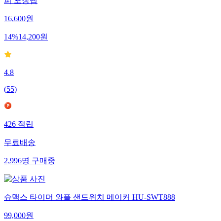
피 포장랩
16,600
원
14
%
14,200
원
4.8
(
55
)
426
적립
무료배송
2,996
명
구매중
슈맥스 타이머 와플 샌드위치 메이커 HU-SWT888
99,000
원