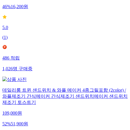
46
%
16,200
원
5.0
(
1
)
486
적립
1,026
명
구매중
데일리룸 트윈 샌드위치 & 와플 메이커 4종그릴포함 (2color) /
와플제조기 간식메이커 간식제조기 샌드위치메이커 샌드위치
제조기 토스트기
109,000
원
52
%
51,900
원