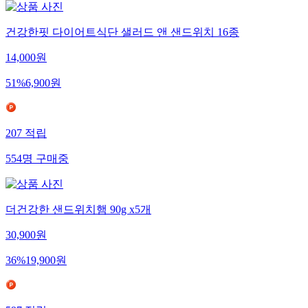
건강한핏 다이어트식단 샐러드 앤 샌드위치 16종
14,000
원
51
%
6,900
원
207
적립
554
명
구매중
더건강한 샌드위치햄 90g x5개
30,900
원
36
%
19,900
원