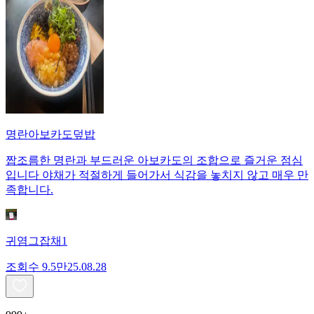
명란아보카도덮밥
짭조름한 명란과 부드러운 아보카도의 조합으로 즐거운 점심
입니다 야채가 적절하게 들어가서 식감을 놓치지 않고 매우 만
족합니다.
귀염그잡채1
조회수
9.5만
25.08.28