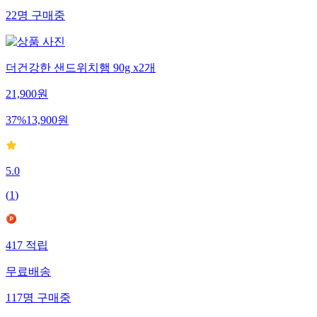
22
명
구매중
더건강한 샌드위치햄 90g x2개
21,900
원
37
%
13,900
원
5.0
(
1
)
417
적립
무료배송
117
명
구매중