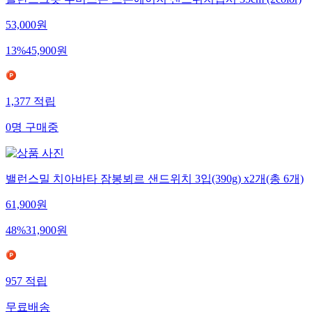
폴란드그릇 루비스톤 스톤에이지 샌드위치접시 35cm (2color)
53,000
원
13
%
45,900
원
1,377
적립
0
명
구매중
밸런스밀 치아바타 잠봉뵈르 샌드위치 3입(390g) x2개(총 6개)
61,900
원
48
%
31,900
원
957
적립