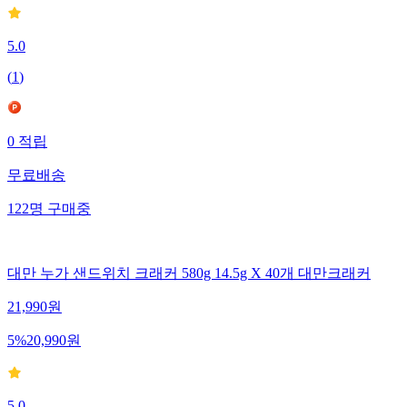
5.0
(
1
)
0
적립
무료배송
122
명
구매중
대만 누가 샌드위치 크래커 580g 14.5g X 40개 대만크래커
21,990
원
5
%
20,990
원