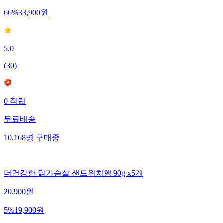
66
%
33,900
원
5.0
(
30
)
0
적립
무료배송
10,168
명
구매중
더건강한 닭가슴살 샌드위치햄 90g x5개
20,900
원
5
%
19,900
원