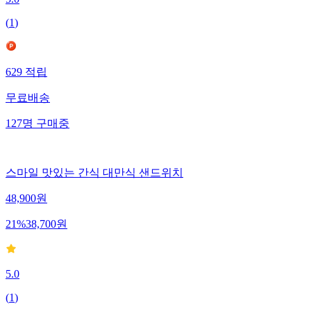
5.0
(
1
)
629
적립
무료배송
127
명
구매중
스마일 맛있는 간식 대만식 샌드위치
48,900
원
21
%
38,700
원
5.0
(
1
)