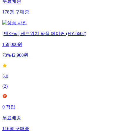
무료배송
178
명
구매중
[벤소닉] 샌드위치 와플 메이커 (HY-6602)
159,000
원
73
%
42,900
원
5.0
(
2
)
0
적립
무료배송
116
명
구매중