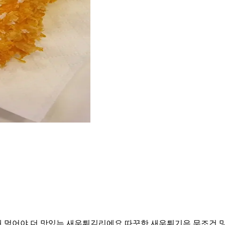
 먹어야 더 맛있는 새우튀김리에요 따끗한 새우튀기은 무조건 망