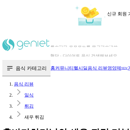
신규 회원 
칼로리와 영양성분을 검색해보세요
혈당 · 다이어트 음식 검색해보세요
음식 카테고리
홈
커뮤니티
헬시딜
음식 리뷰
영양제
NEW
음식 · 영양제 리뷰를 찾아보세요
음식 리뷰
일식
튀김
새우 튀김