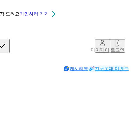
0장
드려요
가입하러 가기
마이페이지
로그인
캐시리뷰
친구초대 이벤트