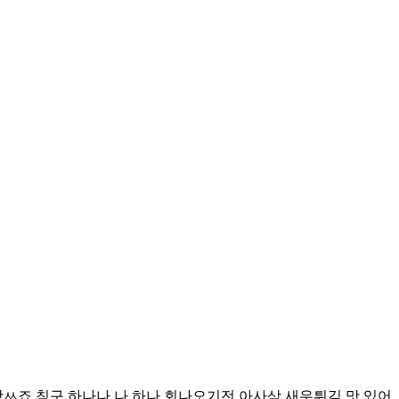
ㅆ죠 침구 하나나 나 하나 회나오기전 아사삭 새우튀김 맛 있어