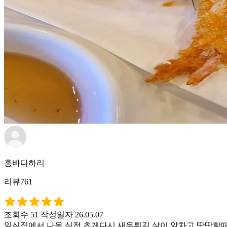
홍바다하리
리뷰761
조회수 51
작성일자 26.05.07
일식집에서 나온 식전 츠게다시 새우튀김 살이 알차고 땃땃할때