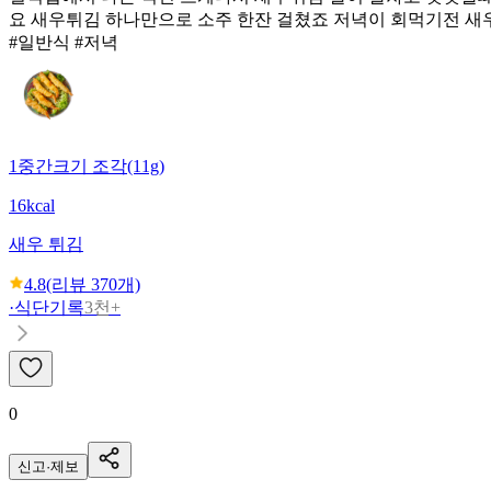
요 새우튀김 하나만으로 소주 한잔 걸쳤죠 저녁이 회먹기전 새
#일반식 #저녁
1중간크기 조각(11g)
16kcal
새우 튀김
4.8
(리뷰
370
개)
·
식단기록
3천+
0
신고·제보