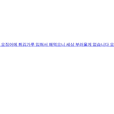
 오징어에 튀김가루 입혀서 해먹으니 세상 부러울게 없습니다 오