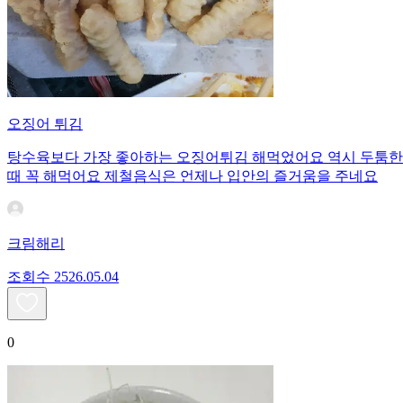
오징어 튀김
탕수육보다 가장 좋아하는 오징어튀김 해먹었어요 역시 두툼한
때 꼭 해먹어요 제철음식은 언제나 입안의 즐거움을 주네요
크림해리
조회수
25
26.05.04
0