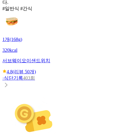
다.
#일반식 #간식
1개(168g)
320kcal
서브웨이
오이샌드위치
4.8
(리뷰
50
개)
·
식단기록
403회