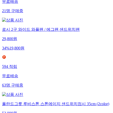
무료배송
21
명
구매중
로시 2구 와이드 와플팬 / 에그팬 샌드위치팬
29,800
원
34
%
19,800
원
594
적립
무료배송
63
명
구매중
폴란드그릇 루비스톤 스톤에이지 샌드위치접시 35cm (2color)