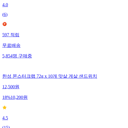
4.0
(
6
)
597
적립
무료배송
5,854
명
구매중
한성 몬스터크랩 72g x 10개 맛살 게살 샌드위치
12,500
원
18
%
10,200
원
4.5