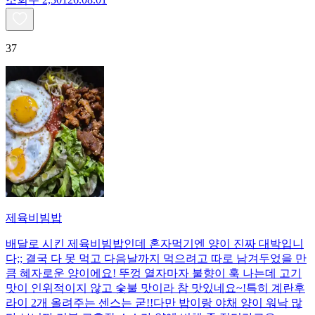
37
제육비빔밥
배달로 시킨 제육비빔밥인데 혼자먹기엔 양이 진짜 대박입니
다;; 결국 다 못 먹고 다음날까지 먹으려고 따로 남겨두었을 만
큼 혜자로운 양이에요! 뚜껑 열자마자 불향이 훅 나는데 고기
맛이 인위적이지 않고 숯불 맛이라 참 맛있네요~!특히 계란후
라이 2개 올려주는 센스는 굳!! ​다만 밥이랑 야채 양이 워낙 많