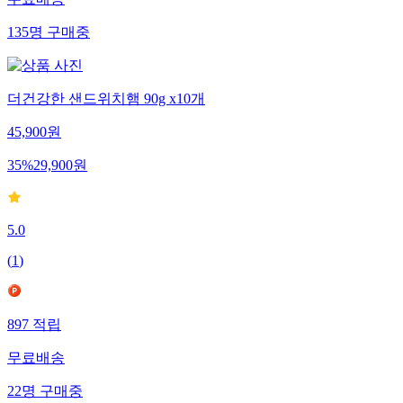
무료배송
135
명
구매중
더건강한 샌드위치햄 90g x10개
45,900
원
35
%
29,900
원
5.0
(
1
)
897
적립
무료배송
22
명
구매중