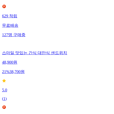
629
적립
무료배송
127
명
구매중
스마일 맛있는 간식 대만식 샌드위치
48,900
원
21
%
38,700
원
5.0
(
1
)