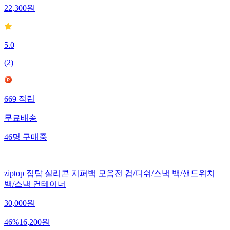
22,300
원
5.0
(
2
)
669
적립
무료배송
46
명
구매중
ziptop 집탑 실리콘 지퍼백 모음전 컵/디쉬/스낵 백/샌드위치
백/스낵 컨테이너
30,000
원
46
%
16,200
원