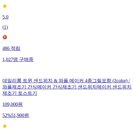
5.0
(
1
)
486
적립
1,027
명
구매중
데일리룸 트윈 샌드위치 & 와플 메이커 4종그릴포함 (2color) /
와플제조기 간식메이커 간식제조기 샌드위치메이커 샌드위치
제조기 토스트기
109,000
원
52
%
51,900
원