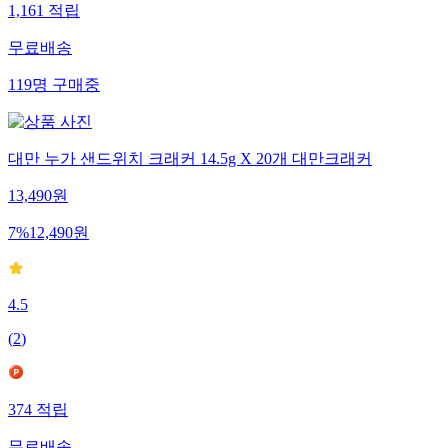
1,161
적립
무료배송
119
명
구매중
대만 누가 샌드위치 크래커 14.5g X 20개 대만크래커
13,490
원
7
%
12,490
원
4.5
(
2
)
374
적립