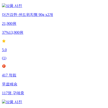
더건강한 샌드위치햄 90g x2개
21,900
원
37
%
13,900
원
5.0
(
1
)
417
적립
무료배송
117
명
구매중