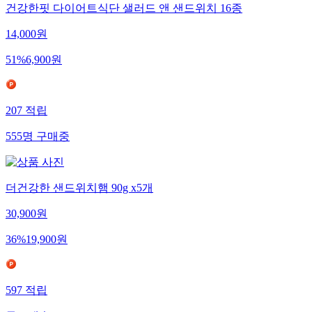
건강한핏 다이어트식단 샐러드 앤 샌드위치 16종
14,000
원
51
%
6,900
원
207
적립
555
명
구매중
더건강한 샌드위치햄 90g x5개
30,900
원
36
%
19,900
원
597
적립