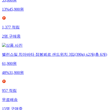
53,000
원
13
%
45,900
원
1,377
적립
2
명
구매중
밸런스밀 치아바타 잠봉뵈르 샌드위치 3입(390g) x2개(총 6개)
61,900
원
48
%
31,900
원
957
적립
무료배송