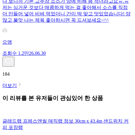
다 보니까 기본 고추장 소스가 양에 비해 좀 적더라고요ㅠ.ㅠ
저는 싱거운 것보다 매콤하게 먹는 걸 좋아해서 소스를 직접
더 만들어 넣어 비벼 먹었더니 간이 딱 맞고 맛있었습니다! 양
많고 불맛 나는 제육 좋아하시면 꼭 드셔보세요~^^
으앵
조회수
1.2만
26.06.30
184
더보기
이 리뷰를 본 유저들이 관심있어 한 상품
글래드랩 프레스앤씰 매직랩 점보 30cm x 43.4m 샌드위치 커
피 포장랩