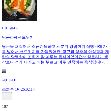
미아논나
당근라페샌드위치
당근을 채썰어서 소금간을하고 30분뒤 양념한뒤 식빵안에 가
득 넣어서 샌드위치를 만들었어요. 당근과 상추의 아삭함과 계
란의 담백함이 조화가 잘 이루는 음식이였어요^^ 칼로리가 생
각보다 적게 나가고 배는 부르고 아주 만족하는 음식입니다.
쩡이쩡이
조회수
1만
26.02.14
107