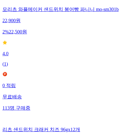
모리츠 와플메이커 샌드위치 붕어빵 파니니 mo-sm301b
22,900
원
2
%
22,500
원
4.0
(
1
)
0
적립
무료배송
113
명
구매중
리츠 샌드위치 크래커 치즈 96gx12개