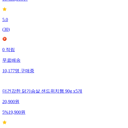
5.0
(
30
)
0
적립
무료배송
10,177
명
구매중
더건강한 닭가슴살 샌드위치햄 90g x5개
20,900
원
5
%
19,900
원