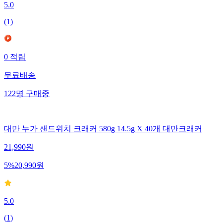
5.0
(
1
)
0
적립
무료배송
122
명
구매중
대만 누가 샌드위치 크래커 580g 14.5g X 40개 대만크래커
21,990
원
5
%
20,990
원
5.0
(
1
)