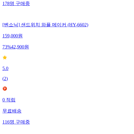
178
명
구매중
[벤소닉] 샌드위치 와플 메이커 (HY-6602)
159,000
원
73
%
42,900
원
5.0
(
2
)
0
적립
무료배송
116
명
구매중