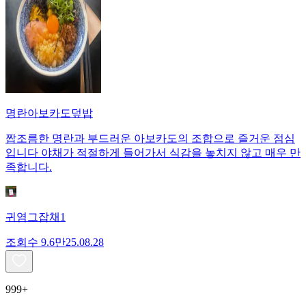
명란아보카도덮밥
짭조름한 명란과 부드러운 아보카도의 조합으로 즐거운 점심
입니다 야채가 적절하게 들어가서 식감을 놓치지 않고 매우 만
족합니다.
귀염그잡채1
조회수
9.6만
25.08.28
999+