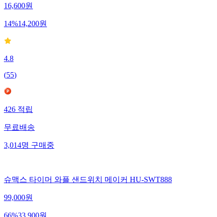
16,600
원
14
%
14,200
원
4.8
(
55
)
426
적립
무료배송
3,014
명
구매중
슈맥스 타이머 와플 샌드위치 메이커 HU-SWT888
99,000
원
66
%
33,900
원