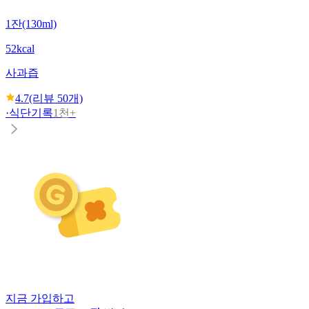
1잔(130ml)
52kcal
사과즙
4.7
(리뷰
50
개)
·
식단기록
1천+
지금 가입하고