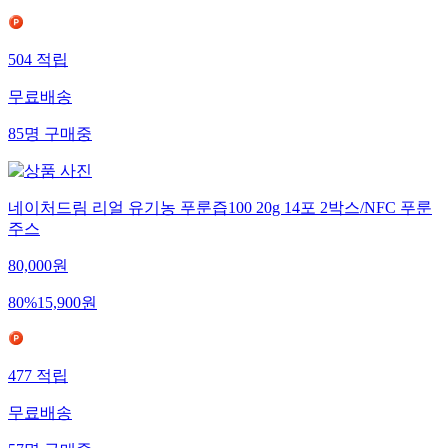
504
적립
무료배송
85
명
구매중
네이처드림 리얼 유기농 푸룬즙100 20g 14포 2박스/NFC 푸룬
주스
80,000
원
80
%
15,900
원
477
적립
무료배송