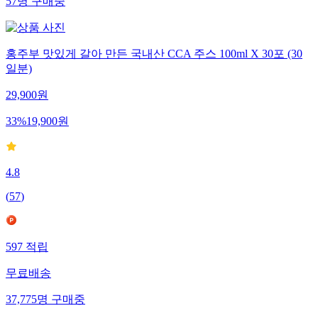
57
명
구매중
홍주부 맛있게 갈아 만든 국내산 CCA 주스 100ml X 30포 (30
일분)
29,900
원
33
%
19,900
원
4.8
(
57
)
597
적립
무료배송
37,775
명
구매중