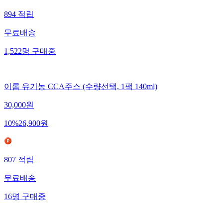
894
적립
무료배송
1,522
명
구매중
이롬 유기농 CCA주스 (수량선택, 1팩 140ml)
30,000
원
10
%
26,900
원
807
적립
무료배송
16
명
구매중