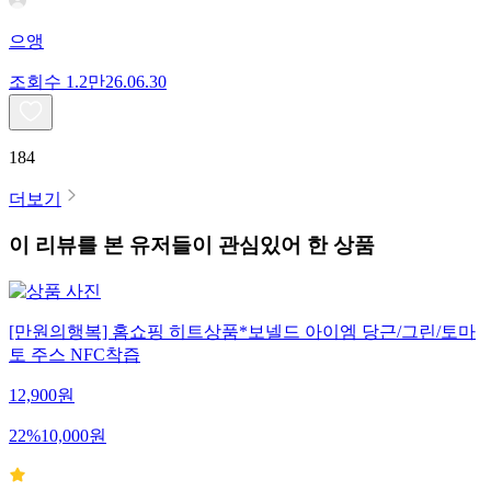
으앵
조회수
1.2만
26.06.30
184
더보기
이 리뷰를 본 유저들이 관심있어 한 상품
[만원의행복] 홈쇼핑 히트상품*보넬드 아이엠 당근/그린/토마
토 주스 NFC착즙
12,900
원
22
%
10,000
원