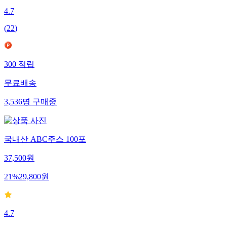
4.7
(
22
)
300
적립
무료배송
3,536
명
구매중
국내산 ABC주스 100포
37,500
원
21
%
29,800
원
4.7