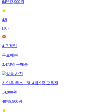
64
%
13,900
원
4.9
(
36
)
417
적립
무료배송
3,473
명
구매중
자연은 주스 1.5L 4개 9종 모음전
14,900
원
40
%
8,900
원