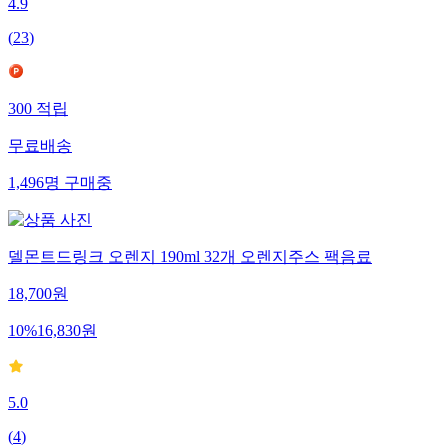
4.9
(
23
)
300
적립
무료배송
1,496
명
구매중
델몬트드링크 오렌지 190ml 32개 오렌지주스 팩음료
18,700
원
10
%
16,830
원
5.0
(
4
)