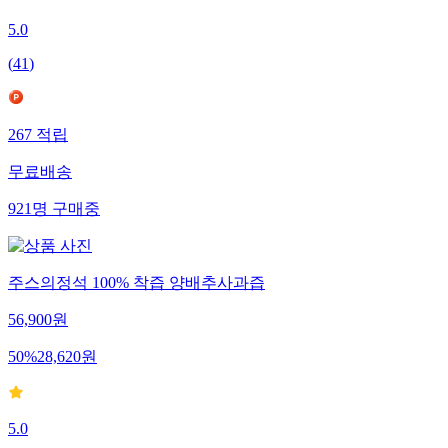
5.0
(
41
)
267
적립
무료배송
921
명
구매중
주스의정석 100% 착즙 양배추사과즙
56,900
원
50
%
28,620
원
5.0