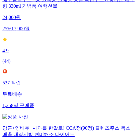
제주감귤주스 3종 한라봉 천혜향 청귤 착즙주스 8 병기준 제주
향 330ml 기념품 여행선물
24,000
원
25
%
17,900
원
4.9
(
44
)
537
적립
무료배송
1,258
명
구매중
당근+양배추+사과를 한알로! CCA정(90정) 클렌즈주스 독소
배출 내장지방 변비해소 다이어트