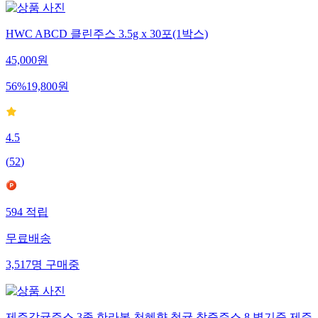
HWC ABCD 클린주스 3.5g x 30포(1박스)
45,000
원
56
%
19,800
원
4.5
(
52
)
594
적립
무료배송
3,517
명
구매중