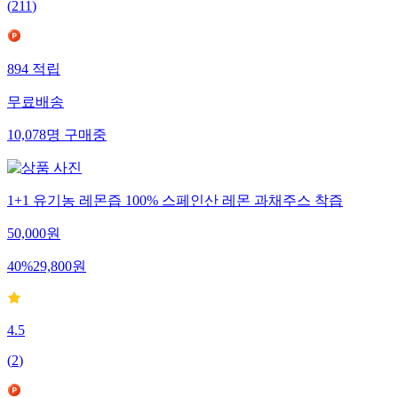
(
211
)
894
적립
무료배송
10,078
명
구매중
1+1 유기농 레몬즙 100% 스페인산 레몬 과채주스 착즙
50,000
원
40
%
29,800
원
4.5
(
2
)