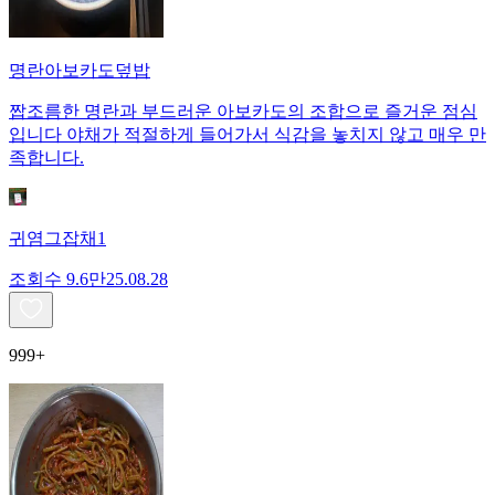
명란아보카도덮밥
짭조름한 명란과 부드러운 아보카도의 조합으로 즐거운 점심
입니다 야채가 적절하게 들어가서 식감을 놓치지 않고 매우 만
족합니다.
귀염그잡채1
조회수
9.6만
25.08.28
999+