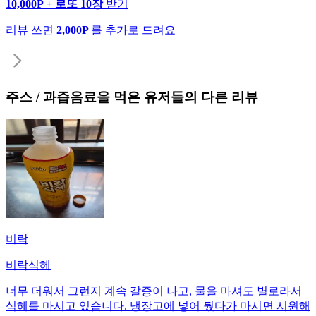
10,000P + 로또 10장
받기
리뷰 쓰면
2,000P
를 추가로 드려요
주스 / 과즙음료
을 먹은 유저들의 다른 리뷰
비락
비락식혜
너무 더워서 그런지 계속 갈증이 나고, 물을 마셔도 별로라서
식혜를 마시고 있습니다. 냉장고에 넣어 뒀다가 마시면 시원해