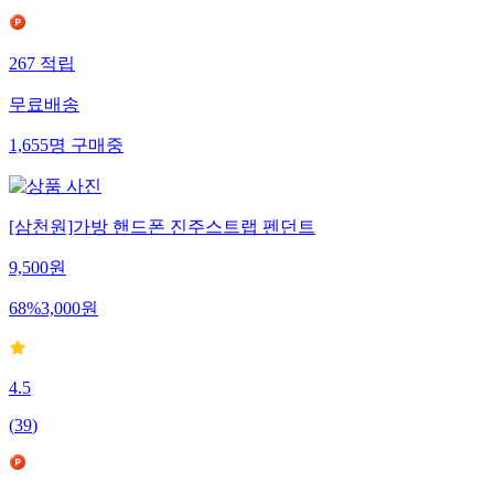
267
적립
무료배송
1,655
명
구매중
[삼천원]가방 핸드폰 진주스트랩 펜던트
9,500
원
68
%
3,000
원
4.5
(
39
)