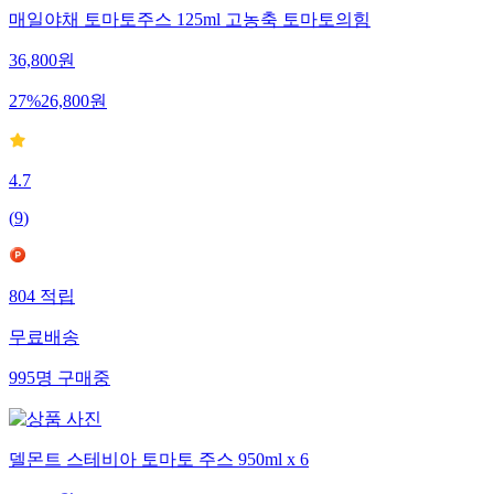
매일야채 토마토주스 125ml 고농축 토마토의힘
36,800
원
27
%
26,800
원
4.7
(
9
)
804
적립
무료배송
995
명
구매중
델몬트 스테비아 토마토 주스 950ml x 6