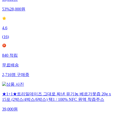
59,900
원
53
%
28,000
원
4.6
(
16
)
840
적립
무료배송
2,716
명
구매중
★1+1★트리밀데이즈 그대로 짜낸 유기농 베르가못즙 20g x
15포 (2박스/4박스/6박스) 택1 / 100% NFC 원액 착즙주스
39,000
원