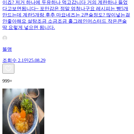
이죠? 저거 하나에 두유하나 먹고갑니다 거의 계란하나 들었
다고보면됩니다~ 포만감은 정말 엄청나구요 레시피는 빵5개
만드는데 계란5개랑 후추 마요네즈는 2큰술정도? 많이넣는걸
안좋아해요 설탕조금 소금조금 홀그레인머스터드 작은큰술
딱 요렇게 넣으면 됩니다.
똘맹
조회수
2.1만
25.08.29
999+