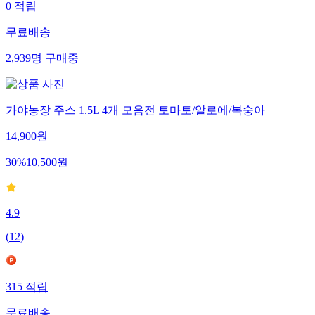
0
적립
무료배송
2,939
명
구매중
가야농장 주스 1.5L 4개 모음전 토마토/알로에/복숭아
14,900
원
30
%
10,500
원
4.9
(
12
)
315
적립