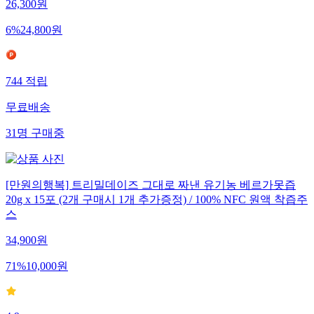
26,300
원
6
%
24,800
원
744
적립
무료배송
31
명
구매중
[만원의행복] 트리밀데이즈 그대로 짜낸 유기농 베르가못즙
20g x 15포 (2개 구매시 1개 추가증정) / 100% NFC 원액 착즙주
스
34,900
원
71
%
10,000
원