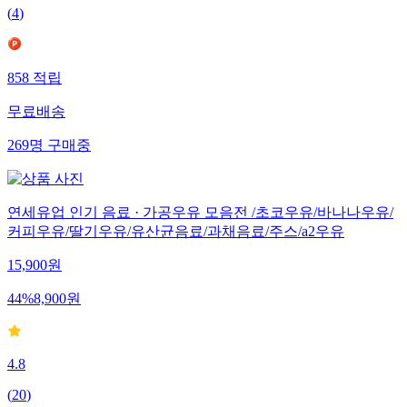
(
4
)
858
적립
무료배송
269
명
구매중
연세유업 인기 음료 · 가공우유 모음전 /초코우유/바나나우유/
커피우유/딸기우유/유산균음료/과채음료/주스/a2우유
15,900
원
44
%
8,900
원
4.8
(
20
)