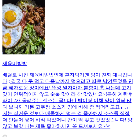
제육비빔밥
배달로 시킨 제육비빔밥인데 혼자먹기엔 양이 진짜 대박입니
다;; 결국 다 못 먹고 다음날까지 먹으려고 따로 남겨두었을 만
큼 혜자로운 양이에요! 뚜껑 열자마자 불향이 훅 나는데 고기
맛이 인위적이지 않고 숯불 맛이라 참 맛있네요~!특히 계란후
라이 2개 올려주는 센스는 굳!! ​다만 밥이랑 야채 양이 워낙 많
다 보니까 기본 고추장 소스가 양에 비해 좀 적더라고요ㅠ.ㅠ
저는 싱거운 것보다 매콤하게 먹는 걸 좋아해서 소스를 직접
더 만들어 넣어 비벼 먹었더니 간이 딱 맞고 맛있었습니다! 양
많고 불맛 나는 제육 좋아하시면 꼭 드셔보세요~^^