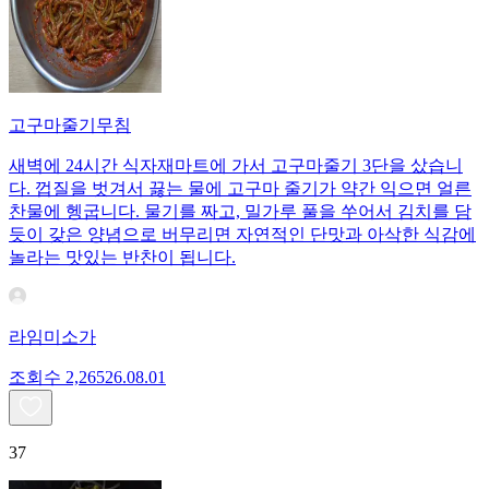
고구마줄기무침
새벽에 24시간 식자재마트에 가서 고구마줄기 3단을 샀습니
다. 껍질을 벗겨서 끓는 물에 고구마 줄기가 약간 익으면 얼른
찬물에 헹굽니다. 물기를 짜고, 밀가루 풀을 쑤어서 김치를 담
듯이 갖은 양념으로 버무리면 자연적인 단맛과 아삭한 식감에
놀라는 맛있는 반찬이 됩니다.
라임미소가
조회수
2,265
26.08.01
37