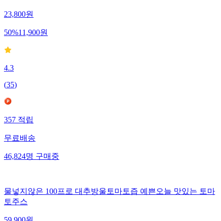
23,800
원
50
%
11,900
원
4.3
(
35
)
357
적립
무료배송
46,824
명
구매중
물넣지않은 100프로 대추방울토마토즙 예쁜오늘 맛있는 토마
토주스