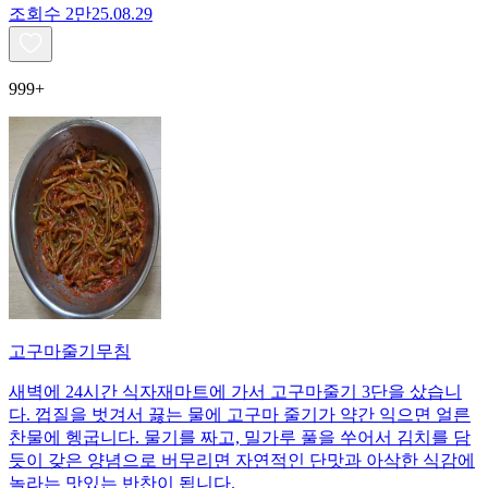
조회수
2만
25.08.29
999+
고구마줄기무침
새벽에 24시간 식자재마트에 가서 고구마줄기 3단을 샀습니
다. 껍질을 벗겨서 끓는 물에 고구마 줄기가 약간 익으면 얼른
찬물에 헹굽니다. 물기를 짜고, 밀가루 풀을 쑤어서 김치를 담
듯이 갖은 양념으로 버무리면 자연적인 단맛과 아삭한 식감에
놀라는 맛있는 반찬이 됩니다.