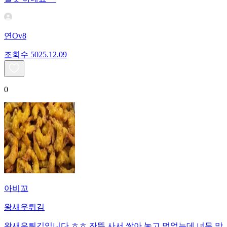
연Ov8
조회수
50
25.12.09
0
아비꼬
왕새우튀김
왕새우튀김입니다 ㅎㅎ 잔뜩 사서 쌓아 놓고 먹었는데 너무 맛