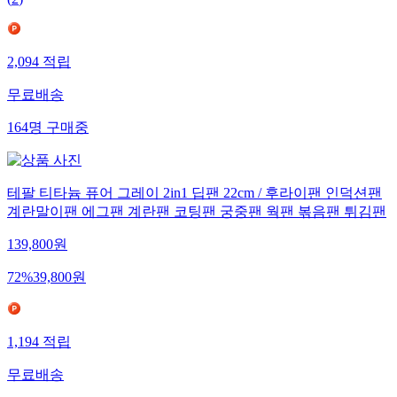
(
2
)
2,094
적립
무료배송
164
명
구매중
테팔 티타늄 퓨어 그레이 2in1 딥팬 22cm / 후라이팬 인덕션팬
계란말이팬 에그팬 계란팬 코팅팬 궁중팬 웍팬 볶음팬 튀김팬
139,800
원
72
%
39,800
원
1,194
적립
무료배송