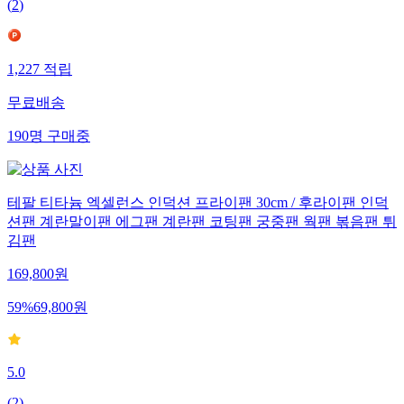
(
2
)
1,227
적립
무료배송
190
명
구매중
테팔 티타늄 엑셀런스 인덕션 프라이팬 30cm / 후라이팬 인덕
션팬 계란말이팬 에그팬 계란팬 코팅팬 궁중팬 웍팬 볶음팬 튀
김팬
169,800
원
59
%
69,800
원
5.0