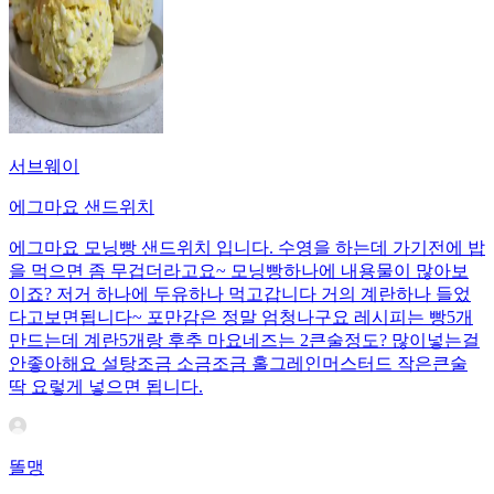
서브웨이
에그마요 샌드위치
에그마요 모닝빵 샌드위치 입니다. 수영을 하는데 가기전에 밥
을 먹으면 좀 무겁더라고요~ 모닝빵하나에 내용물이 많아보
이죠? 저거 하나에 두유하나 먹고갑니다 거의 계란하나 들었
다고보면됩니다~ 포만감은 정말 엄청나구요 레시피는 빵5개
만드는데 계란5개랑 후추 마요네즈는 2큰술정도? 많이넣는걸
안좋아해요 설탕조금 소금조금 홀그레인머스터드 작은큰술
딱 요렇게 넣으면 됩니다.
똘맹