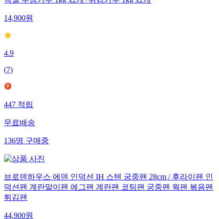
백설 부침가루 1kg x2개+튀김가루 1kg x2개
14,900
원
4.9
(
7
)
447
적립
무료배송
136
명
구매중
브로덴하우스 에덴 인덕션 IH 스텐 궁중팬 28cm / 후라이팬 인
덕션팬 계란말이팬 에그팬 계란팬 코팅팬 궁중팬 웍팬 볶음팬
튀김팬
44,900
원