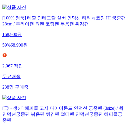
[100% 정품] 테팔 인테그랄 실버 인덕션 티타늄코팅 IH 궁중팬
28cm / 후라이팬 웍팬 코팅팬 볶음팬 튀김팬
168,900
원
59
%
68,900
원
2,067
적립
무료배송
238
명
구매중
[국내생산] 해피콜 코지 다이아몬드 인덕션 궁중팬 (3size) / 웍
인덕션궁중팬 볶음팬 튀김팬 멀티팬 인덕션궁중팬 해피콜궁
중팬