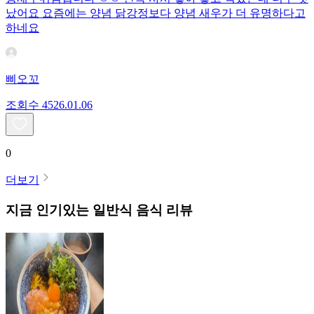
났어요 요즘에는 양념 닭강정보다 양념 새우가 더 유명하다고
하네요
삐오꼬
조회수
45
26.01.06
0
더보기
지금 인기있는
일반식
음식 리뷰