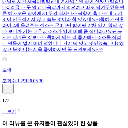
배달로 시킨 제육비빔밥인데 혼자먹기엔 양이 진짜 대박입니
다;; 결국 다 못 먹고 다음날까지 먹으려고 따로 남겨두었을 만
큼 혜자로운 양이에요! 뚜껑 열자마자 불향이 훅 나는데 고기
맛이 인위적이지 않고 숯불 맛이라 참 맛있네요~!특히 계란후
라이 2개 올려주는 센스는 굳!! ​다만 밥이랑 야채 양이 워낙 많
다 보니까 기본 고추장 소스가 양에 비해 좀 적더라고요ㅠ.ㅠ
저는 싱거운 것보다 매콤하게 먹는 걸 좋아해서 소스를 직접
더 만들어 넣어 비벼 먹었더니 간이 딱 맞고 맛있었습니다! 양
많고 불맛 나는 제육 좋아하시면 꼭 드셔보세요~^^
으앵
조회수
1.2만
26.06.30
177
더보기
이 리뷰를 본 유저들이 관심있어 한 상품