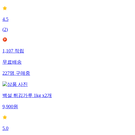
4.5
(
2
)
1,107
적립
무료배송
227
명
구매중
백설 튀김가루 1kg x2개
9,900
원
5.0