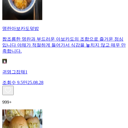
명란아보카도덮밥
짭조름한 명란과 부드러운 아보카도의 조합으로 즐거운 점심
입니다 야채가 적절하게 들어가서 식감을 놓치지 않고 매우 만
족합니다.
귀염그잡채1
조회수
9.5만
25.08.28
999+