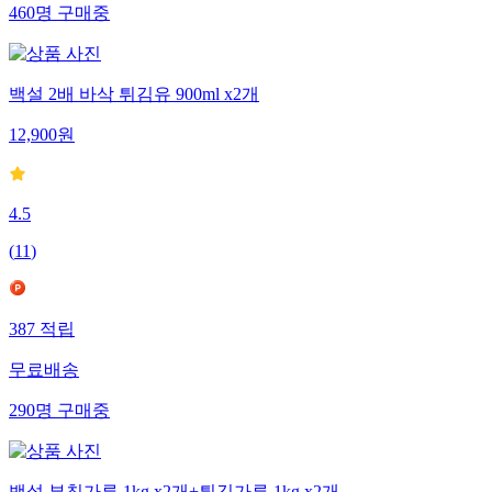
460
명
구매중
백설 2배 바삭 튀김유 900ml x2개
12,900
원
4.5
(
11
)
387
적립
무료배송
290
명
구매중