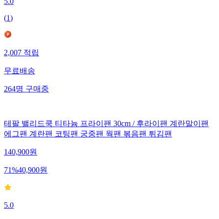
5.0
(
1
)
2,007
적립
무료배송
264
명
구매중
테팔 밸리드쿡 티타늄 프라이팬 30cm / 후라이팬 계란말이팬
에그팬 계란팬 코팅팬 궁중팬 웍팬 볶음팬 튀김팬
140,900
원
71
%
40,900
원
5.0