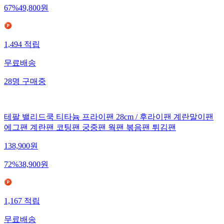
67
%
49,800
원
1,494
적립
무료배송
28
명
구매중
테팔 밸리드쿡 티타늄 프라이팬 28cm / 후라이팬 계란말이팬
에그팬 계란팬 코팅팬 궁중팬 웍팬 볶음팬 튀김팬
138,900
원
72
%
38,900
원
1,167
적립
무료배송