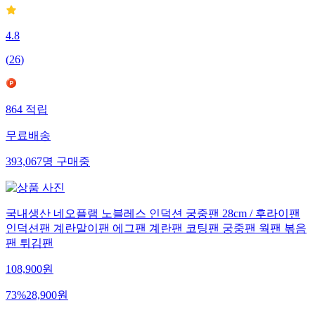
4.8
(
26
)
864
적립
무료배송
393,067
명
구매중
국내생산 네오플램 노블레스 인덕션 궁중팬 28cm / 후라이팬
인덕션팬 계란말이팬 에그팬 계란팬 코팅팬 궁중팬 웍팬 볶음
팬 튀김팬
108,900
원
73
%
28,900
원