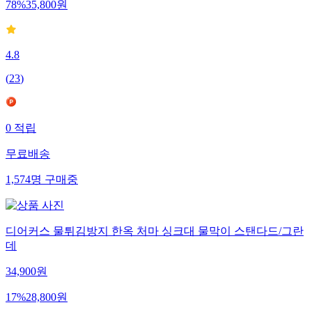
78
%
35,800
원
4.8
(
23
)
0
적립
무료배송
1,574
명
구매중
디어커스 물튀김방지 한옥 처마 싱크대 물막이 스탠다드/그란
데
34,900
원
17
%
28,800
원