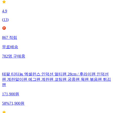
4.9
(
13
)
867
적립
무료배송
782
명
구매중
테팔 티타늄 엑셀런스 인덕션 멀티팬 28cm / 후라이팬 인덕션
팬 계란말이팬 에그팬 계란팬 코팅팬 궁중팬 웍팬 볶음팬 튀김
팬
171,900
원
58
%
71,900
원