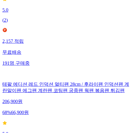
5.0
(
2
)
2,157
적립
무료배송
191
명
구매중
테팔 에디션 레드 인덕션 멀티팬 28cm / 후라이팬 인덕션팬 계
란말이팬 에그팬 계란팬 코팅팬 궁중팬 웍팬 볶음팬 튀김팬
206,900
원
68
%
66,900
원