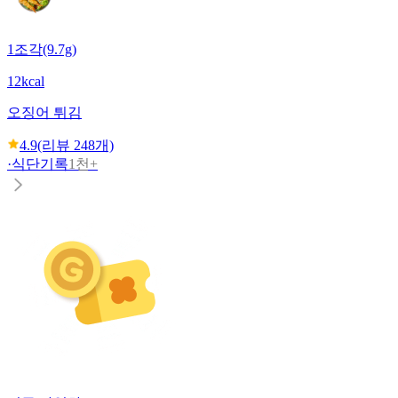
1조각(9.7g)
12kcal
오징어 튀김
4.9
(리뷰
248
개)
·
식단기록
1천+