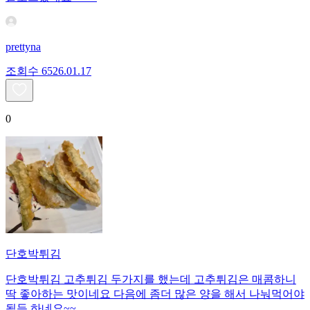
prettyna
조회수
65
26.01.17
0
단호박튀김
단호박튀김 고추튀김 두가지를 했는데 고추튀김은 매콤하니
딱 좋아하는 맛이네요 다음에 좀더 많은 양을 해서 나눠먹어야
될듯 하네요~~