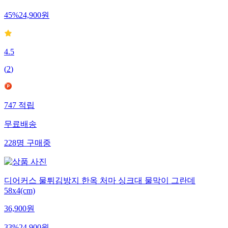
45
%
24,900
원
4.5
(
2
)
747
적립
무료배송
228
명
구매중
디어커스 물튀김방지 한옥 처마 싱크대 물막이 그란데
58x4(cm)
36,900
원