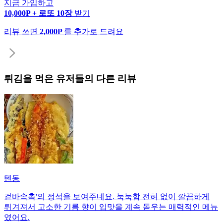
지금 가입하고
10,000P + 로또 10장
받기
리뷰 쓰면
2,000P
를 추가로 드려요
튀김
을 먹은 유저들의 다른 리뷰
텐동
겉바속촉'의 정석을 보여주네요. 눅눅함 전혀 없이 깔끔하게
튀겨져서 고소한 기름 향이 입맛을 계속 돋우는 매력적인 메뉴
였어요.