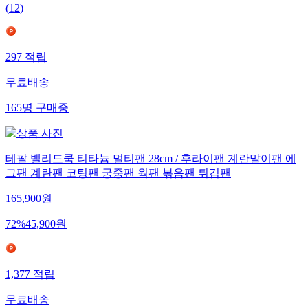
(
12
)
297
적립
무료배송
165
명
구매중
테팔 밸리드쿡 티타늄 멀티팬 28cm / 후라이팬 계란말이팬 에
그팬 계란팬 코팅팬 궁중팬 웍팬 볶음팬 튀김팬
165,900
원
72
%
45,900
원
1,377
적립
무료배송