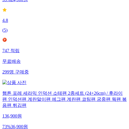
33
%
24,900
원
4.8
(
5
)
747
적립
무료배송
299
명
구매중
햄튼 포레 세라믹 인덕션 소테팬 2종세트 (24+26cm) / 후라이
팬 인덕션팬 계란말이팬 에그팬 계란팬 코팅팬 궁중팬 웍팬 볶
음팬 튀김팬
136,900
원
73
%
36,900
원