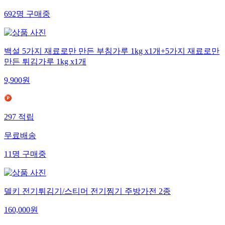
692
명
구매중
백설 5가지 재료로만 만든 부침가루 1kg x1개+5가지 재료로만
만든 튀김가루 1kg x1개
9,900
원
297
적립
무료배송
11
명
구매중
델키 전기튀김기/스티머 전기찜기 주방가전 2종
160,000
원