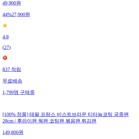
49,900
원
44
%
27,900
원
4.8
(
27
)
837
적립
무료배송
1,799
명
구매중
[100% 정품] 테팔 프랑스 비스트브라운 티타늄코팅 궁중팬
28cm / 후라이팬 웍팬 코팅팬 볶음팬 튀김팬
149,800
원