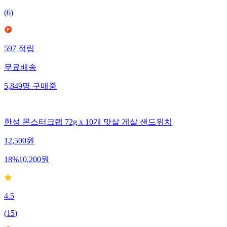
(
6
)
597
적립
무료배송
5,849
명
구매중
한성 몬스터크랩 72g x 10개 맛살 게살 샌드위치
12,500
원
18
%
10,200
원
4.5
(
15
)