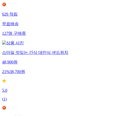
629
적립
무료배송
127
명
구매중
스마일 맛있는 간식 대만식 샌드위치
48,900
원
21
%
38,700
원
5.0
(
1
)