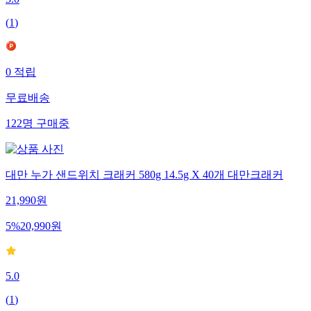
5.0
(
1
)
0
적립
무료배송
122
명
구매중
대만 누가 샌드위치 크래커 580g 14.5g X 40개 대만크래커
21,990
원
5
%
20,990
원
5.0
(
1
)