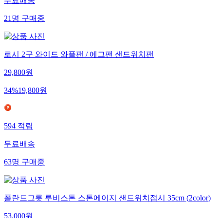
무료배송
21
명
구매중
로시 2구 와이드 와플팬 / 에그팬 샌드위치팬
29,800
원
34
%
19,800
원
594
적립
무료배송
63
명
구매중
폴란드그릇 루비스톤 스톤에이지 샌드위치접시 35cm (2color)
53,000
원