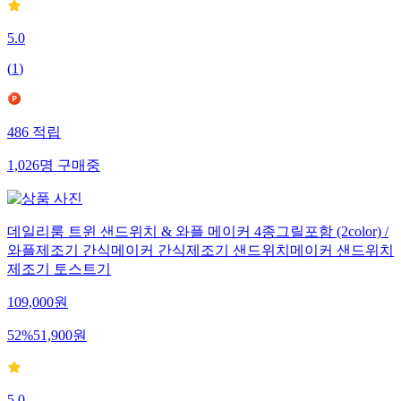
5.0
(
1
)
486
적립
1,026
명
구매중
데일리룸 트윈 샌드위치 & 와플 메이커 4종그릴포함 (2color) /
와플제조기 간식메이커 간식제조기 샌드위치메이커 샌드위치
제조기 토스트기
109,000
원
52
%
51,900
원