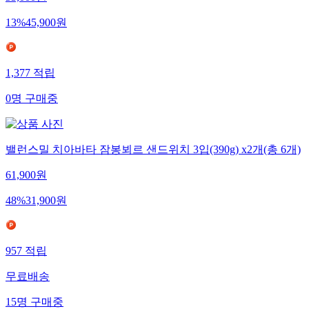
13
%
45,900
원
1,377
적립
0
명
구매중
밸런스밀 치아바타 잠봉뵈르 샌드위치 3입(390g) x2개(총 6개)
61,900
원
48
%
31,900
원
957
적립
무료배송
15
명
구매중