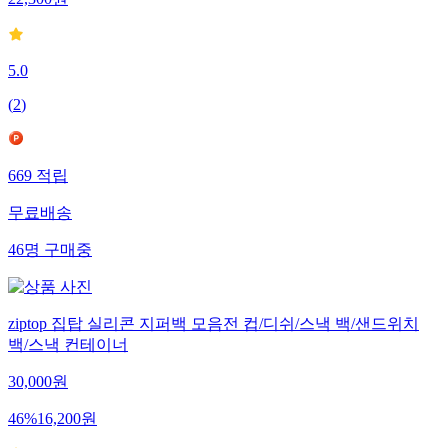
22,300
원
5.0
(
2
)
669
적립
무료배송
46
명
구매중
ziptop 집탑 실리콘 지퍼백 모음전 컵/디쉬/스낵 백/샌드위치
백/스낵 컨테이너
30,000
원
46
%
16,200
원