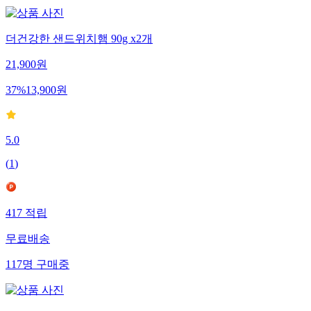
더건강한 샌드위치햄 90g x2개
21,900
원
37
%
13,900
원
5.0
(
1
)
417
적립
무료배송
117
명
구매중