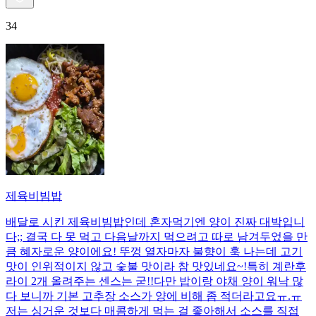
34
제육비빔밥
배달로 시킨 제육비빔밥인데 혼자먹기엔 양이 진짜 대박입니
다;; 결국 다 못 먹고 다음날까지 먹으려고 따로 남겨두었을 만
큼 혜자로운 양이에요! 뚜껑 열자마자 불향이 훅 나는데 고기
맛이 인위적이지 않고 숯불 맛이라 참 맛있네요~!특히 계란후
라이 2개 올려주는 센스는 굳!! ​다만 밥이랑 야채 양이 워낙 많
다 보니까 기본 고추장 소스가 양에 비해 좀 적더라고요ㅠ.ㅠ
저는 싱거운 것보다 매콤하게 먹는 걸 좋아해서 소스를 직접