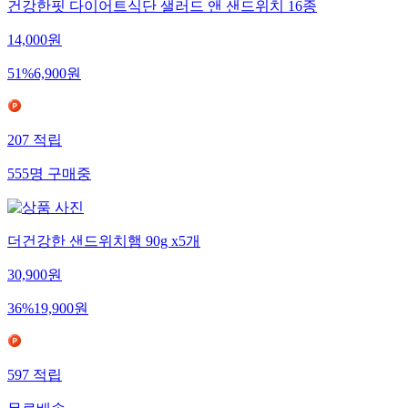
건강한핏 다이어트식단 샐러드 앤 샌드위치 16종
14,000
원
51
%
6,900
원
207
적립
555
명
구매중
더건강한 샌드위치햄 90g x5개
30,900
원
36
%
19,900
원
597
적립