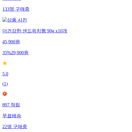
133
명
구매중
더건강한 샌드위치햄 90g x10개
45,900
원
35
%
29,900
원
5.0
(
1
)
897
적립
무료배송
22
명
구매중