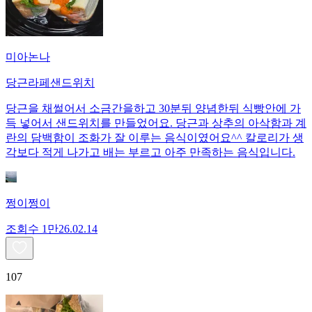
미아논나
당근라페샌드위치
당근을 채썰어서 소금간을하고 30분뒤 양념한뒤 식빵안에 가
득 넣어서 샌드위치를 만들었어요. 당근과 상추의 아삭함과 계
란의 담백함이 조화가 잘 이루는 음식이였어요^^ 칼로리가 생
각보다 적게 나가고 배는 부르고 아주 만족하는 음식입니다.
쩡이쩡이
조회수
1만
26.02.14
107