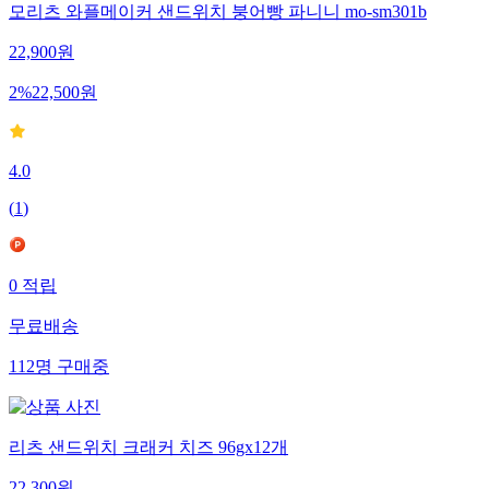
모리츠 와플메이커 샌드위치 붕어빵 파니니 mo-sm301b
22,900
원
2
%
22,500
원
4.0
(
1
)
0
적립
무료배송
112
명
구매중
리츠 샌드위치 크래커 치즈 96gx12개