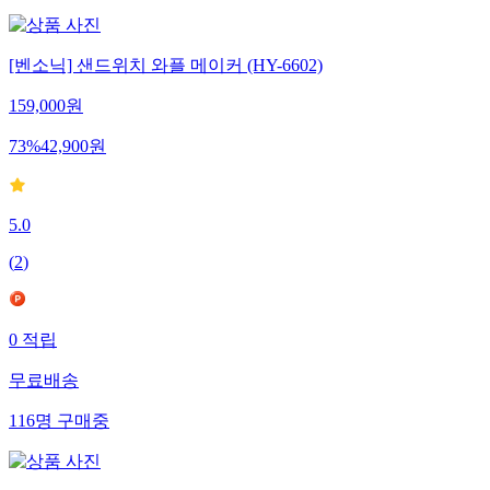
[벤소닉] 샌드위치 와플 메이커 (HY-6602)
159,000
원
73
%
42,900
원
5.0
(
2
)
0
적립
무료배송
116
명
구매중