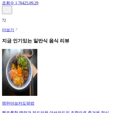
조회수
1,764
25.09.29
72
더보기
지금 인기있는
일반식
음식 리뷰
명란아보카도덮밥
짭조름한 명란과 부드러운 아보카도의 조합으로 즐거운 점심