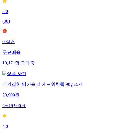
5.0
(
30
)
0
적립
무료배송
10,171
명
구매중
더건강한 닭가슴살 샌드위치햄 90g x5개
20,900
원
5
%
19,900
원
4.0