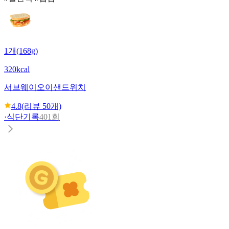
1개(168g)
320kcal
서브웨이
오이샌드위치
4.8
(리뷰
50
개)
·
식단기록
401회