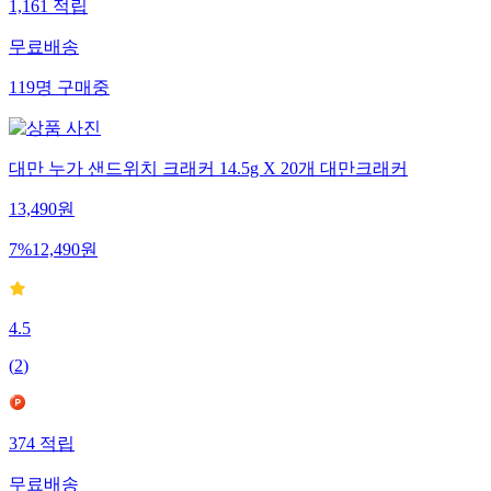
1,161
적립
무료배송
119
명
구매중
대만 누가 샌드위치 크래커 14.5g X 20개 대만크래커
13,490
원
7
%
12,490
원
4.5
(
2
)
374
적립
무료배송