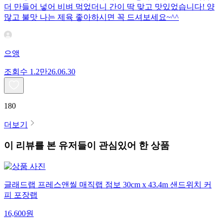
더 만들어 넣어 비벼 먹었더니 간이 딱 맞고 맛있었습니다! 양
많고 불맛 나는 제육 좋아하시면 꼭 드셔보세요~^^
으앵
조회수
1.2만
26.06.30
180
더보기
이 리뷰를 본 유저들이 관심있어 한 상품
글래드랩 프레스앤씰 매직랩 점보 30cm x 43.4m 샌드위치 커
피 포장랩
16,600
원