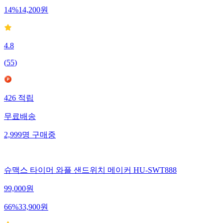
14
%
14,200
원
4.8
(
55
)
426
적립
무료배송
2,999
명
구매중
슈맥스 타이머 와플 샌드위치 메이커 HU-SWT888
99,000
원
66
%
33,900
원