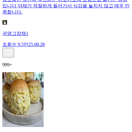
입니다 야채가 적절하게 들어가서 식감을 놓치지 않고 매우 만
족합니다.
귀염그잡채1
조회수
9.5만
25.08.28
999+