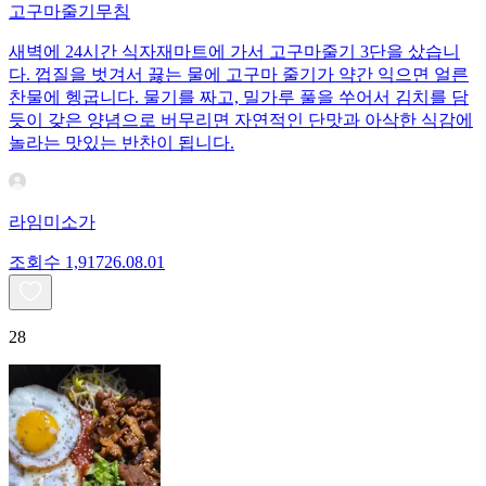
고구마줄기무침
새벽에 24시간 식자재마트에 가서 고구마줄기 3단을 샀습니
다. 껍질을 벗겨서 끓는 물에 고구마 줄기가 약간 익으면 얼른
찬물에 헹굽니다. 물기를 짜고, 밀가루 풀을 쑤어서 김치를 담
듯이 갖은 양념으로 버무리면 자연적인 단맛과 아삭한 식감에
놀라는 맛있는 반찬이 됩니다.
라임미소가
조회수
1,917
26.08.01
28