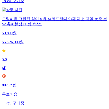
183
명
구매중
드림이음 그린팁 식이섬유 샐러드캔디 야채 채소 과일 농축 분
말 츄어블정 60정 3박스
59,800
원
55
%
26,900
원
5.0
(
4
)
807
적립
무료배송
117
명
구매중