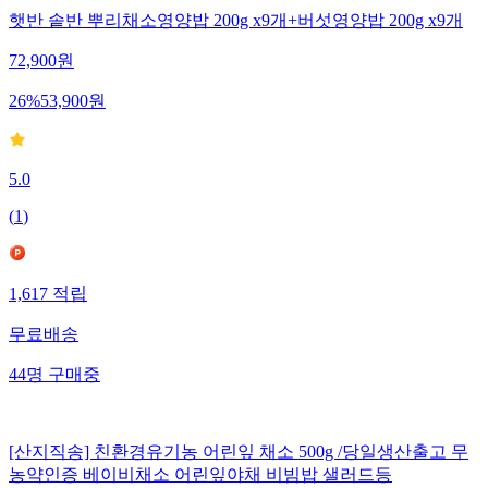
햇반 솥반 뿌리채소영양밥 200g x9개+버섯영양밥 200g x9개
72,900
원
26
%
53,900
원
5.0
(
1
)
1,617
적립
무료배송
44
명
구매중
[산지직송] 친환경유기농 어린잎 채소 500g /당일생산출고 무
농약인증 베이비채소 어린잎야채 비빔밥 샐러드등