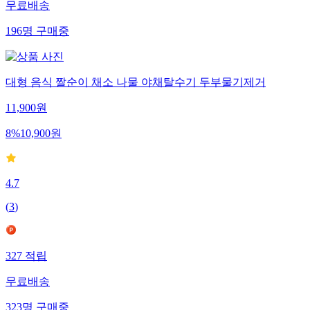
무료배송
196
명
구매중
대형 음식 짤순이 채소 나물 야채탈수기 두부물기제거
11,900
원
8
%
10,900
원
4.7
(
3
)
327
적립
무료배송