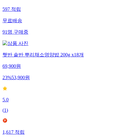
597
적립
무료배송
91
명
구매중
햇반 솥반 뿌리채소영양밥 200g x18개
69,900
원
23
%
53,900
원
5.0
(
1
)
1,617
적립