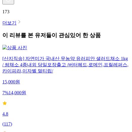
173
더보기
이 리뷰를 본 유저들이 관심있어 한 상품
[산지직송] 자연미가 국내산 무농약 유러피안 샐러드채소 1kg
/ 쌈채소 4종내외 당일포장출고 /버터헤드,로메인,프릴레퍼스,
카이피라,이자벨 멀티립/
15,000
원
7
%
14,000
원
4.8
(
117
)