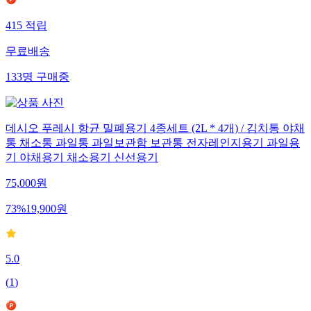
415
적립
무료배송
133
명
구매중
데시오 푸레시 항균 밀폐용기 4종세트 (2L * 4개) / 김치통 야채
통 채소통 과일통 과일보관함 보관통 전자레인지용기 과일용
기 야채용기 채소용기 신선용기
75,000
원
73
%
19,900
원
5.0
(
1
)