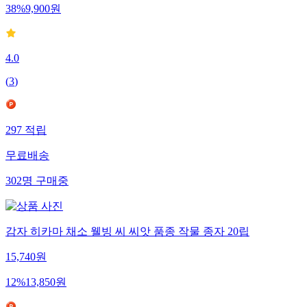
38
%
9,900
원
4.0
(
3
)
297
적립
무료배송
302
명
구매중
감자 히카마 채소 웰빙 씨 씨앗 품종 작물 종자 20립
15,740
원
12
%
13,850
원