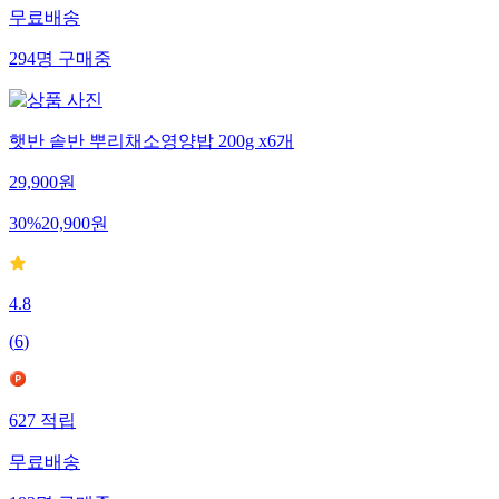
무료배송
294
명
구매중
햇반 솥반 뿌리채소영양밥 200g x6개
29,900
원
30
%
20,900
원
4.8
(
6
)
627
적립
무료배송