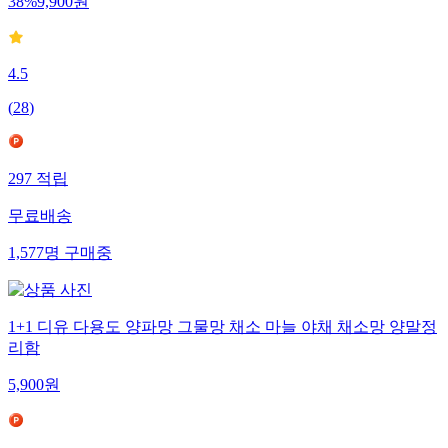
38
%
9,900
원
4.5
(
28
)
297
적립
무료배송
1,577
명
구매중
1+1 디유 다용도 양파망 그물망 채소 마늘 야채 채소망 양말정
리함
5,900
원