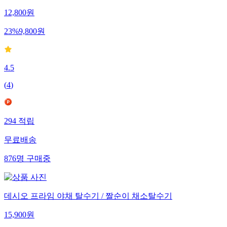
12,800
원
23
%
9,800
원
4.5
(
4
)
294
적립
무료배송
876
명
구매중
데시오 프라임 야채 탈수기 / 짤순이 채소탈수기
15,900
원