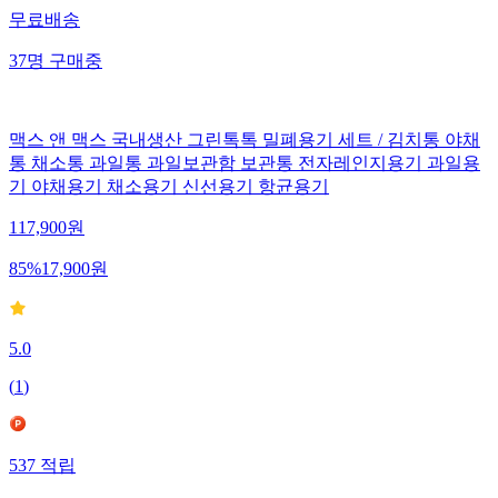
무료배송
37
명
구매중
맥스 앤 맥스 국내생산 그린톡톡 밀폐용기 세트 / 김치통 야채
통 채소통 과일통 과일보관함 보관통 전자레인지용기 과일용
기 야채용기 채소용기 신선용기 항균용기
117,900
원
85
%
17,900
원
5.0
(
1
)
537
적립