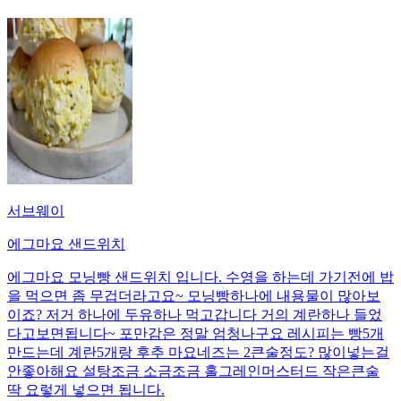
서브웨이
에그마요 샌드위치
에그마요 모닝빵 샌드위치 입니다. 수영을 하는데 가기전에 밥
을 먹으면 좀 무겁더라고요~ 모닝빵하나에 내용물이 많아보
이죠? 저거 하나에 두유하나 먹고갑니다 거의 계란하나 들었
다고보면됩니다~ 포만감은 정말 엄청나구요 레시피는 빵5개
만드는데 계란5개랑 후추 마요네즈는 2큰술정도? 많이넣는걸
안좋아해요 설탕조금 소금조금 홀그레인머스터드 작은큰술
딱 요렇게 넣으면 됩니다.