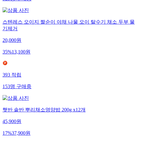
323
명
구매중
스텐레스 오이지 짤순이 야채 나물 오이 탈수기 채소 두부 물
기제거
20,000
원
35
%
13,100
원
393
적립
153
명
구매중
햇반 솥반 뿌리채소영양밥 200g x12개
45,900
원
17
%
37,900
원