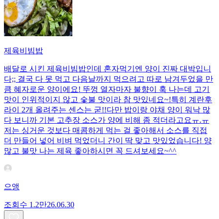
제육비빔밥
배달로 시킨 제육비빔밥인데 혼자먹기엔 양이 진짜 대박입니
다;; 결국 다 못 먹고 다음날까지 먹으려고 따로 남겨두었을 만
큼 혜자로운 양이에요! 뚜껑 열자마자 불향이 훅 나는데 고기
맛이 인위적이지 않고 숯불 맛이라 참 맛있네요~!특히 계란후
라이 2개 올려주는 센스는 굳!! ​다만 밥이랑 야채 양이 워낙 많
다 보니까 기본 고추장 소스가 양에 비해 좀 적더라고요ㅠ.ㅠ
저는 싱거운 것보다 매콤하게 먹는 걸 좋아해서 소스를 직접
더 만들어 넣어 비벼 먹었더니 간이 딱 맞고 맛있었습니다! 양
많고 불맛 나는 제육 좋아하시면 꼭 드셔보세요~^^
으앵
조회수
1.2만
26.06.30