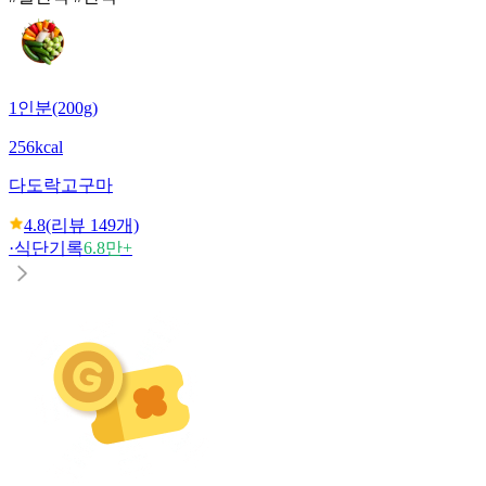
1인분(200g)
256kcal
다도락
고구마
4.8
(리뷰
149
개)
·
식단기록
6.8만+