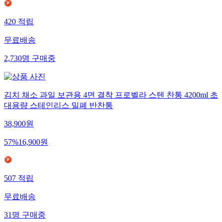
420
적립
무료배송
2,730
명
구매중
김치 채소 과일 보관용 4면 결착 프로벨라 스텐 찬통 4200ml 초
대용량 스테인리스 밀폐 반찬통
38,900
원
57
%
16,900
원
507
적립
무료배송
31
명
구매중