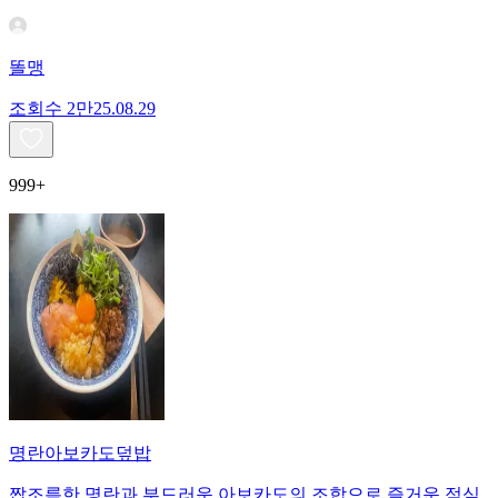
똘맹
조회수
2만
25.08.29
999+
명란아보카도덮밥
짭조름한 명란과 부드러운 아보카도의 조합으로 즐거운 점심