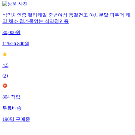
식약처인증 컬리케일 중년여성 동결건조 야채분말 파우더 케
일 채소 첨가물없는 식약청인증
30,000
원
11
%
26,800
원
4.5
(
2
)
804
적립
무료배송
190
명
구매중