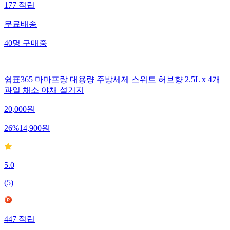
177
적립
무료배송
40
명
구매중
쉼표365 마마프랑 대용량 주방세제 스위트 허브향 2.5L x 4개
과일 채소 야채 설거지
20,000
원
26
%
14,900
원
5.0
(
5
)
447
적립