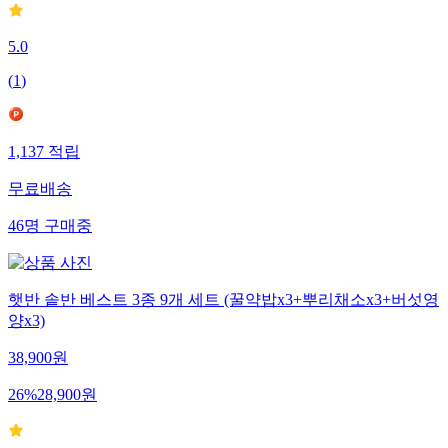
5.0
(
1
)
1,137
적립
무료배송
46
명
구매중
햇반 솥반 베스트 3종 9개 세트 (꿀약밥x3+뿌리채소x3+버섯영
양x3)
38,900
원
26
%
28,900
원