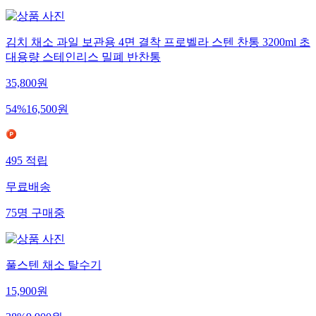
김치 채소 과일 보관용 4면 결착 프로벨라 스텐 찬통 3200ml 초
대용량 스테인리스 밀폐 반찬통
35,800
원
54
%
16,500
원
495
적립
무료배송
75
명
구매중
풀스텐 채소 탈수기
15,900
원