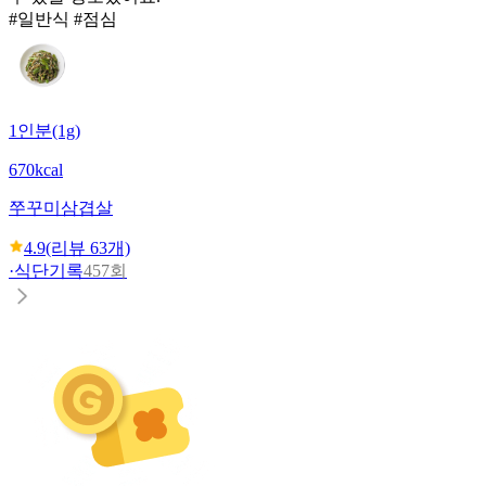
#일반식 #점심
1인분(1g)
670kcal
쭈꾸미삼겹살
4.9
(리뷰
63
개)
·
식단기록
457회