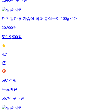
1,995
명
구매중
더건강한 닭가슴살 직화 통살구이 100g x5개
20,900
원
5
%
19,900
원
4.7
(
7
)
597
적립
무료배송
567
명
구매중