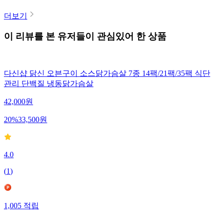
더보기
이 리뷰를 본 유저들이 관심있어 한 상품
다신샵 닭신 오븐구이 소스닭가슴살 7종 14팩/21팩/35팩 식단
관리 단백질 냉동닭가슴살
42,000
원
20
%
33,500
원
4.0
(
1
)
1,005
적립