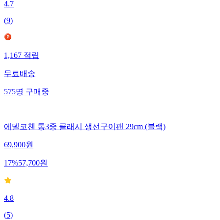
4.7
(
9
)
1,167
적립
무료배송
575
명
구매중
에델코첸 통3중 클래시 생선구이팬 29cm (블랙)
69,900
원
17
%
57,700
원
4.8
(
5
)