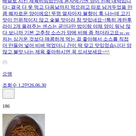
배달로 시킨 제육비빔밥인데 혼자먹기엔 양이 진짜 대박입니
다;; 결국 다 못 먹고 다음날까지 먹으려고 따로 남겨두었을 만
큼 혜자로운 양이에요! 뚜껑 열자마자 불향이 훅 나는데 고기
맛이 인위적이지 않고 숯불 맛이라 참 맛있네요~!특히 계란후
라이 2개 올려주는 센스는 굳!! ​다만 밥이랑 야채 양이 워낙 많
다 보니까 기본 고추장 소스가 양에 비해 좀 적더라고요ㅠ.ㅠ
저는 싱거운 것보다 매콤하게 먹는 걸 좋아해서 소스를 직접
더 만들어 넣어 비벼 먹었더니 간이 딱 맞고 맛있었습니다! 양
많고 불맛 나는 제육 좋아하시면 꼭 드셔보세요~^^
으앵
조회수
1.2만
26.06.30
186