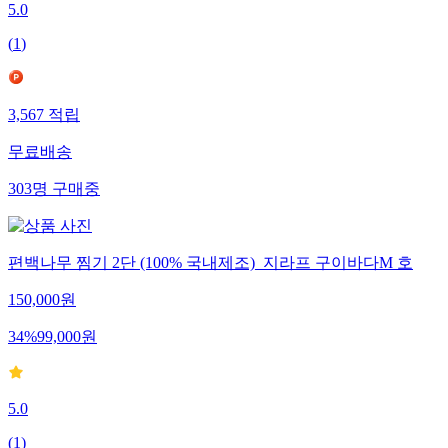
5.0
(
1
)
3,567
적립
무료배송
303
명
구매중
편백나무 찜기 2단 (100% 국내제조)_지라프 구이바다M 호
150,000
원
34
%
99,000
원
5.0