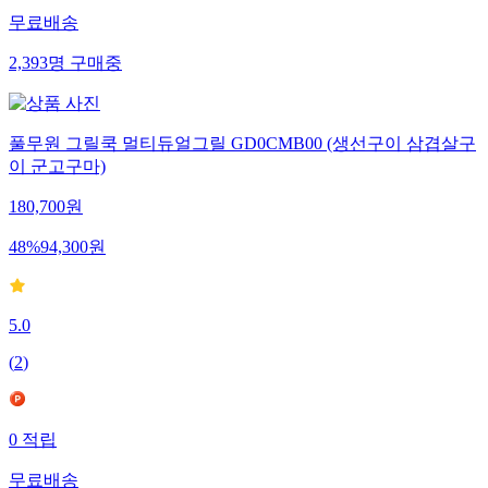
무료배송
2,393
명
구매중
풀무원 그릴쿡 멀티듀얼그릴 GD0CMB00 (생선구이 삼겹살구
이 군고구마)
180,700
원
48
%
94,300
원
5.0
(
2
)
0
적립
무료배송