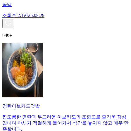
똘맹
조회수
2.1만
25.08.29
999+
명란아보카도덮밥
짭조름한 명란과 부드러운 아보카도의 조합으로 즐거운 점심
입니다 야채가 적절하게 들어가서 식감을 놓치지 않고 매우 만
족합니다.