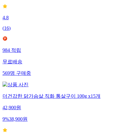
4.8
(
16
)
984
적립
무료배송
569
명
구매중
더건강한 닭가슴살 직화 통살구이 100g x15개
42,900
원
9
%
38,900
원