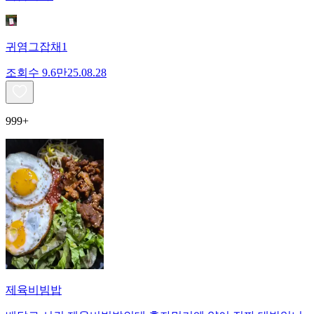
귀염그잡채1
조회수
9.6만
25.08.28
999+
제육비빔밥