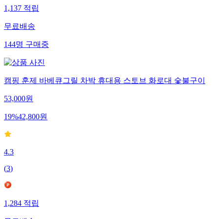
1,137
적립
무료배송
144
명
구매중
캠핑 훈제 바베큐그릴 차박 휴대용 스토브 화로대 숯불구이
53,000
원
19
%
42,800
원
4.3
(
3
)
1,284
적립