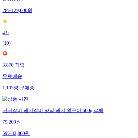
28
%
129,000
원
4.9
(
10
)
3,870
적립
무료배송
1,105
명
구매중
서서갈비 돼지갈비 양념 돼지 왕구이 600g x4팩
79,200
원
59
%
32,800
원