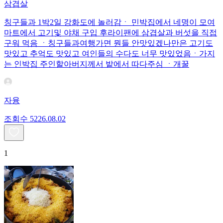
삼겹살
칭구들과 1박2일 강화도에 놀러감ㆍ 민박집에서 네명이 모여
마트에서 고기및 야채 구입 후라이팬에 삼겹살과 버섯을 직접
구워 먹음 ㆍ칭구들과여행가면 뭔들 안맛있겠나만은 고기도
맛있고 추억도 맛있고 여인들의 수다도 너무 맛있었음ㆍ가지
는 인박집 주인할아버지께서 밭에서 따다주심 ㆍ개꿀
자융
조회수
52
26.08.02
1