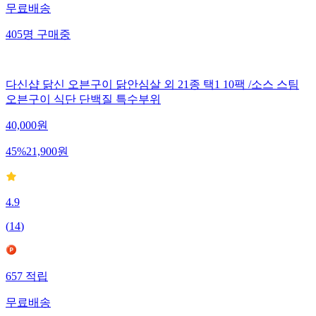
무료배송
405
명
구매중
다신샵 닭신 오븐구이 닭안심살 외 21종 택1 10팩 /소스 스팀
오븐구이 식단 단백질 특수부위
40,000
원
45
%
21,900
원
4.9
(
14
)
657
적립
무료배송