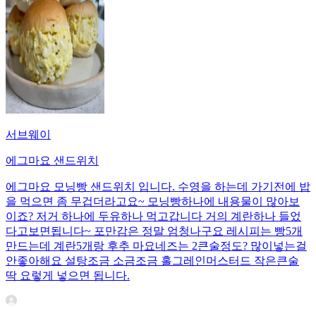
서브웨이
에그마요 샌드위치
에그마요 모닝빵 샌드위치 입니다. 수영을 하는데 가기전에 밥
을 먹으면 좀 무겁더라고요~ 모닝빵하나에 내용물이 많아보
이죠? 저거 하나에 두유하나 먹고갑니다 거의 계란하나 들었
다고보면됩니다~ 포만감은 정말 엄청나구요 레시피는 빵5개
만드는데 계란5개랑 후추 마요네즈는 2큰술정도? 많이넣는걸
안좋아해요 설탕조금 소금조금 홀그레인머스터드 작은큰술
딱 요렇게 넣으면 됩니다.