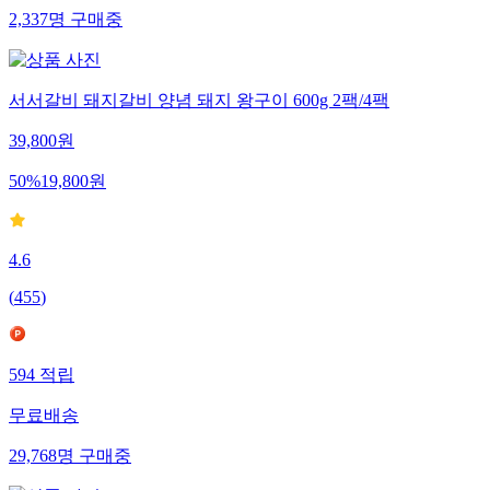
2,337
명
구매중
서서갈비 돼지갈비 양념 돼지 왕구이 600g 2팩/4팩
39,800
원
50
%
19,800
원
4.6
(
455
)
594
적립
무료배송
29,768
명
구매중