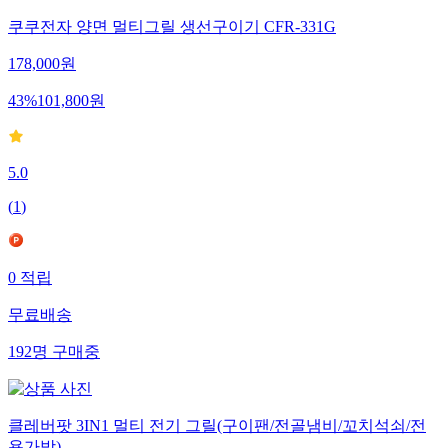
쿠쿠전자 양면 멀티그릴 생선구이기 CFR-331G
178,000
원
43
%
101,800
원
5.0
(
1
)
0
적립
무료배송
192
명
구매중
클레버팟 3IN1 멀티 전기 그릴(구이팬/전골냄비/꼬치석쇠/전