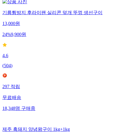
기름튐방지 후라이팬 실리콘 덮개 뚜껑 생선구이
13,000
원
24
%
9,900
원
4.6
(
504
)
297
적립
무료배송
18,348
명
구매중
제주 흑돼지 양념왕구이 1kg+1kg