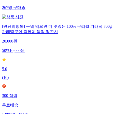
267
명
구매중
[만원의행복] 구워 먹으면 더 맛있는 100% 우리쌀 가래떡 700g
가래떡구이 떡볶이 물떡 떡꼬치
20,000
원
50
%
10,000
원
5.0
(
10
)
300
적립
무료배송