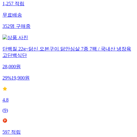
1,257
적립
무료배송
352
명
구매중
단백질 22g~닭신 오븐구이 닭안심살 7종 7팩 / 국내산 냉장육
고단백식단
28,000
원
29
%
19,900
원
4.8
(
9
)
597
적립