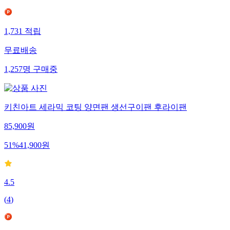
1,731
적립
무료배송
1,257
명
구매중
키친아트 세라믹 코팅 양면팬 생선구이팬 후라이팬
85,900
원
51
%
41,900
원
4.5
(
4
)