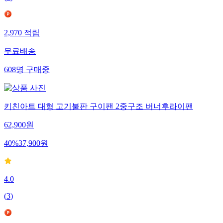
(
1
)
2,970
적립
무료배송
608
명
구매중
키친아트 대형 고기불판 구이팬 2중구조 버너후라이팬
62,900
원
40
%
37,900
원
4.0
(
3
)