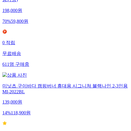
용가방)
198,000
원
70
%
59,800
원
0
적립
무료배송
611
명
구매중
미닛츠 구이바다 캠핑버너 휴대용 시그니쳐 블랙나인 2-3인용
MI-2022BL
139,000
원
14
%
118,900
원