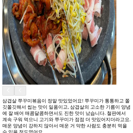
삼겹살 쭈꾸미볶음이 정말 맛있었어요! 쭈꾸미가 통통하고 쫄
깃쫄깃해서 씹는 맛이 일품이고, 삼겹살의 고소한 기름이 양념
에 잘 배어 매콤달콤하면서도 진한 맛이 났습니다. 철판에서
계속 구워 먹으니 고기와 쭈꾸미가 점점 더 맛있어지더라고요.
매운 양념이 강하지 않아서 매운 거 약한 사람도 충분히 먹을
수 있을 정도였어요.