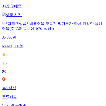
98
명
구매중
네*왕출연상품* 범표어묵 모음전 밀가루가 아닌 건강한 생선
어묵(주문과 동시에 당일 생산!)
35,500
원
68
%
11,500
원
4.5
(
6
)
345
적립
무료배송