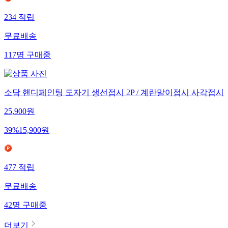
234
적립
무료배송
117
명
구매중
소담 핸디페인팅 도자기 생선접시 2P / 계란말이접시 사각접시
25,900
원
39
%
15,900
원
477
적립
무료배송
42
명
구매중