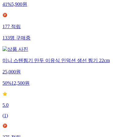
41
%
5,900
원
177
적립
133
명
구매중
미니 스텐찜기 만두 이유식 인덕션 생선 찜기 22cm
25,000
원
50
%
12,500
원
5.0
(
1
)