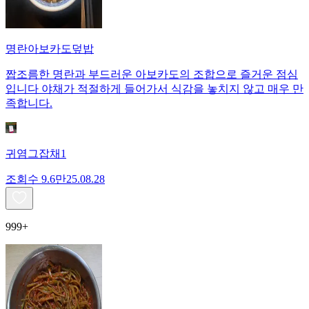
명란아보카도덮밥
짭조름한 명란과 부드러운 아보카도의 조합으로 즐거운 점심
입니다 야채가 적절하게 들어가서 식감을 놓치지 않고 매우 만
족합니다.
귀염그잡채1
조회수
9.6만
25.08.28
999+