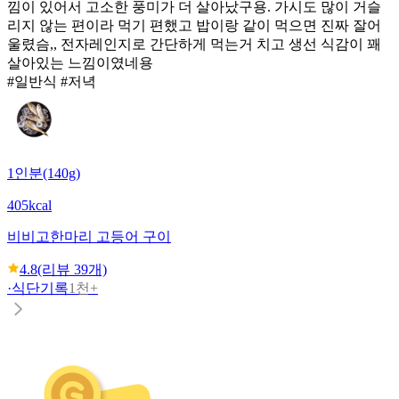
낌이 있어서 고소한 풍미가 더 살아났구용. 가시도 많이 거슬
리지 않는 편이라 먹기 편했고 밥이랑 같이 먹으면 진짜 잘어
울렸슴,, 전자레인지로 간단하게 먹는거 치고 생선 식감이 꽤
살아있는 느낌이였네용
#일반식 #저녁
1인분(140g)
405kcal
비비고
한마리 고등어 구이
4.8
(리뷰
39
개)
·
식단기록
1천+