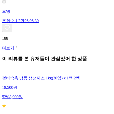
으앵
조회수
1.2만
26.06.30
188
더보기
이 리뷰를 본 유저들이 관심있어 한 상품
겉바속촉 냉동 생선까스 1kg(20입) x 1팩 2팩
18,500
원
52
%
8,900
원