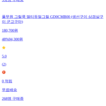
352
명
구매중
풀무원 그릴쿡 멀티듀얼그릴 GD0CMB00 (생선구이 삼겹살구
이 군고구마)
180,700
원
48
%
94,300
원
5.0
(
2
)
0
적립
무료배송
268
명
구매중