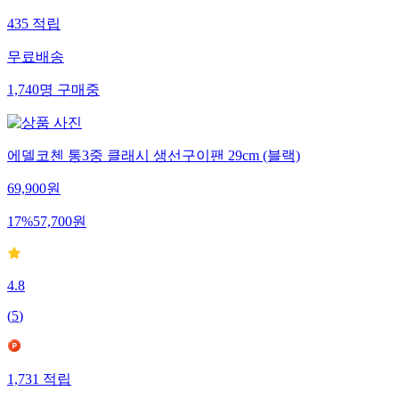
435
적립
무료배송
1,740
명
구매중
에델코첸 통3중 클래시 생선구이팬 29cm (블랙)
69,900
원
17
%
57,700
원
4.8
(
5
)
1,731
적립