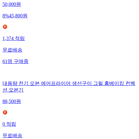
50,000
원
8
%
45,800
원
1,374
적립
무료배송
61
명
구매중
대용량 전기 오븐 에어프라이어 생선구이 그릴 홈베이킹 컨벡
션 오븐기
88,500
원
0
적립
무료배송