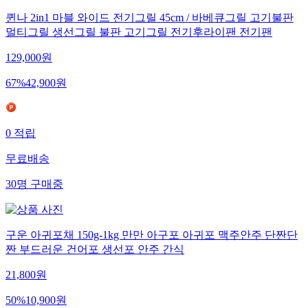
퀸나 2in1 마블 와이드 전기그릴 45cm / 바베큐그릴 고기불판
멀티그릴 생선그릴 불판 고기그릴 전기후라이팬 전기팬
129,000
원
67
%
42,900
원
0
적립
무료배송
30
명
구매중
구운 아귀포채 150g-1kg 만만 아구포 아귀포 맥주안주 단짠단
짠 부드러운 건어포 생선포 안주 간식
21,800
원
50
%
10,900
원