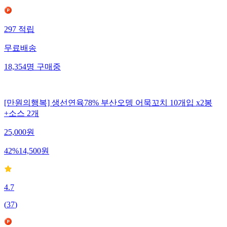
297
적립
무료배송
18,354
명
구매중
[만원의행복] 생선연육78% 부산오뎅 어묵꼬치 10개입 x2봉
+소스 2개
25,000
원
42
%
14,500
원
4.7
(
37
)