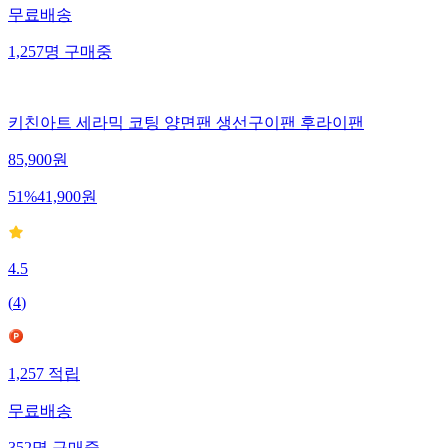
무료배송
1,257
명
구매중
키친아트 세라믹 코팅 양면팬 생선구이팬 후라이팬
85,900
원
51
%
41,900
원
4.5
(
4
)
1,257
적립
무료배송