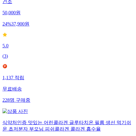
건조
50,000
원
24
%
37,900
원
5.0
(
3
)
1,137
적립
무료배송
228
명
구매중
식약처인증 맛있는 어린콜라겐 글루타치온 필름 생선 먹기쉬
운 초저분자 부모님 피쉬콜라겐 콜라겐 흡수율