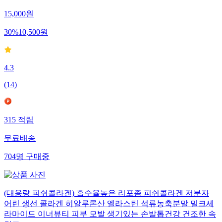
15,000
원
30
%
10,500
원
4.3
(
14
)
315
적립
무료배송
704
명
구매중
(대용량 피쉬콜라겐) 흡수율높은 리포좀 피쉬콜라겐 저분자
어린 생선 콜라겐 히알루론산 엘라스틴 석류농축분말 밀크세
라마이드 이너뷰티 피부 모발 생기있는 손발톱건강 건조한 속