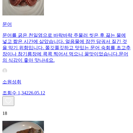
문어
문어를 굵은 천일염으로 바락바락 주물러 씻은 후 끓는 물에
넣고 짧은 시간에 삶았습니다. 얼음물에 잠깐 담궈서 질긴 것
을 막기 위함입니다. 쫄깃쫄깃하고 맛있는 문어 숙회를 초고추
장이나 참기름장에 콕콕 찍어서 먹으니 꿀맛이었습니다.문어
의 식감이 좋아 맛나네요.
소원성취
조회수
1,342
26.05.12
18