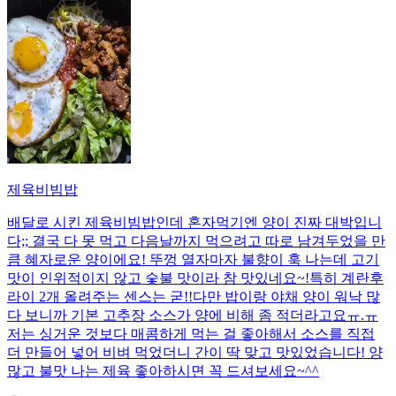
제육비빔밥
배달로 시킨 제육비빔밥인데 혼자먹기엔 양이 진짜 대박입니
다;; 결국 다 못 먹고 다음날까지 먹으려고 따로 남겨두었을 만
큼 혜자로운 양이에요! 뚜껑 열자마자 불향이 훅 나는데 고기
맛이 인위적이지 않고 숯불 맛이라 참 맛있네요~!특히 계란후
라이 2개 올려주는 센스는 굳!! ​다만 밥이랑 야채 양이 워낙 많
다 보니까 기본 고추장 소스가 양에 비해 좀 적더라고요ㅠ.ㅠ
저는 싱거운 것보다 매콤하게 먹는 걸 좋아해서 소스를 직접
더 만들어 넣어 비벼 먹었더니 간이 딱 맞고 맛있었습니다! 양
많고 불맛 나는 제육 좋아하시면 꼭 드셔보세요~^^