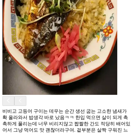
비비고 고등어 구이는 데우는 순간 생선 굽는 고소한 냄새가
확 올라와서 밥생각 바로 났음ㅋㅋ 한입 먹으면 살이 되게 촉
촉하게 풀리는데 너무 비리지않고 짭짤한 간도 적당히 배어있
어서 그냥 먹어도 맛 괜찮더라구여. 겉부분은 살짝 구워진 느