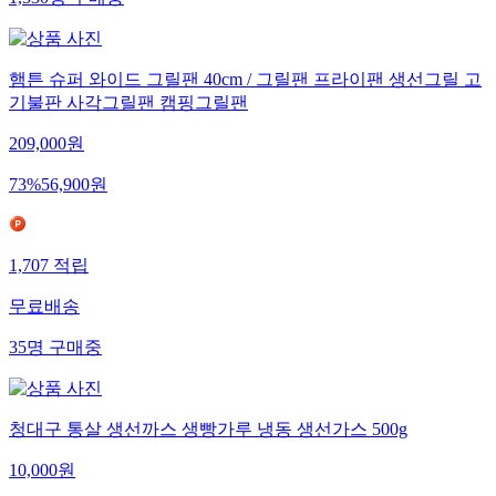
1,530
명
구매중
햄튼 슈퍼 와이드 그릴팬 40cm / 그릴팬 프라이팬 생선그릴 고
기불판 사각그릴팬 캠핑그릴팬
209,000
원
73
%
56,900
원
1,707
적립
무료배송
35
명
구매중
청대구 통살 생선까스 생빵가루 냉동 생선가스 500g
10,000
원