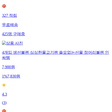
327
적립
무료배송
425
명
구매중
4개입 생선볼펜 싱싱한물고기펜 쓸모없는선물 정어리볼펜 인
싸템
7,900
원
1
%
7,830
원
4.3
(
3
)