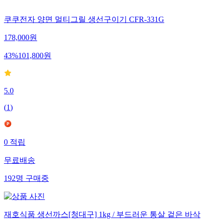
쿠쿠전자 양면 멀티그릴 생선구이기 CFR-331G
178,000
원
43
%
101,800
원
5.0
(
1
)
0
적립
무료배송
192
명
구매중
재호식품 생선까스[청대구] 1kg / 부드러운 통살 겉은 바삭