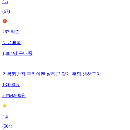
4.5
(
67
)
267
적립
무료배송
1,884
명
구매중
기름튐방지 후라이팬 실리콘 덮개 뚜껑 생선구이
13,000
원
24
%
9,900
원
4.6
(
504
)