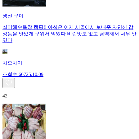
생선 구이
실미해수욕장 캠핑!! 아침은 어제 시골에서 보내준 자연산 감
성돔을 맛있게 구워서 먹었다 비린맛도 없고 담백해서 너무 맛
있다
차오차이
조회수
667
25.10.09
42