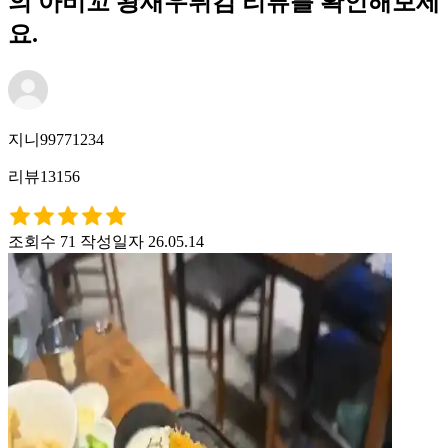
의 아비꼬 왕새우튀김 리뷰를 확인해보세
요.
지니99771234
리뷰13156
조회수 71
작성일자 26.05.14