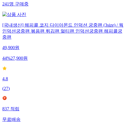
241
명
구매중
[국내생산] 해피콜 코지 다이아몬드 인덕션 궁중팬 (3size) / 웍
인덕션궁중팬 볶음팬 튀김팬 멀티팬 인덕션궁중팬 해피콜궁
중팬
49,900
원
44
%
27,900
원
4.8
(
27
)
837
적립
무료배송