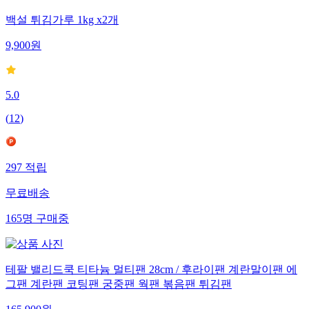
백설 튀김가루 1kg x2개
9,900
원
5.0
(
12
)
297
적립
무료배송
165
명
구매중
테팔 밸리드쿡 티타늄 멀티팬 28cm / 후라이팬 계란말이팬 에
그팬 계란팬 코팅팬 궁중팬 웍팬 볶음팬 튀김팬