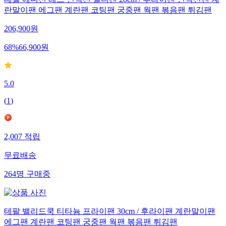
테팔 에디션 레드 인덕션 멀티팬 28cm / 후라이팬 인덕션팬 계
란말이팬 에그팬 계란팬 코팅팬 궁중팬 웍팬 볶음팬 튀김팬
206,900
원
68
%
66,900
원
5.0
(
1
)
2,007
적립
무료배송
264
명
구매중
테팔 밸리드쿡 티타늄 프라이팬 30cm / 후라이팬 계란말이팬
에그팬 계란팬 코팅팬 궁중팬 웍팬 볶음팬 튀김팬