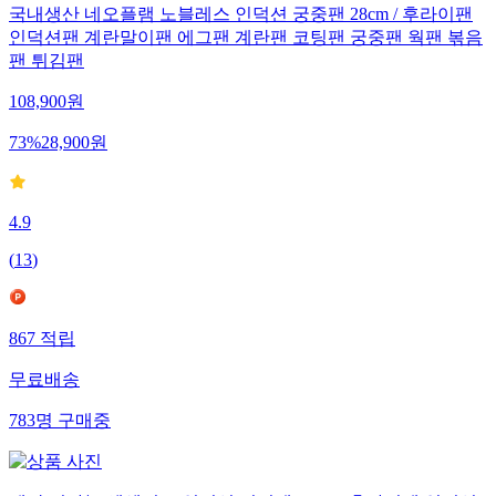
국내생산 네오플램 노블레스 인덕션 궁중팬 28cm / 후라이팬
인덕션팬 계란말이팬 에그팬 계란팬 코팅팬 궁중팬 웍팬 볶음
팬 튀김팬
108,900
원
73
%
28,900
원
4.9
(
13
)
867
적립
무료배송
783
명
구매중