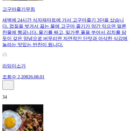
고구마줄기무침
새벽에 24시간 식자재마트에 가서 고구마줄기 3단을 샀습니
다. 껍질을 벗겨서 끓는 물에 고구마 줄기가 약간 익으면 얼른
찬물에 헹굽니다. 물기를 짜고, 밀가루 풀을 쑤어서 김치를 담
듯이 갖은 양념으로 버무리면 자연적인 단맛과 아삭한 식감에
놀라는 맛있는 반찬이 됩니다.
라임미소가
조회수
2,208
26.08.01
34