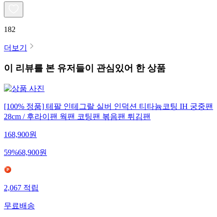
182
더보기
이 리뷰를 본 유저들이 관심있어 한 상품
[100% 정품] 테팔 인테그랄 실버 인덕션 티타늄코팅 IH 궁중팬
28cm / 후라이팬 웍팬 코팅팬 볶음팬 튀김팬
168,900
원
59
%
68,900
원
2,067
적립
무료배송