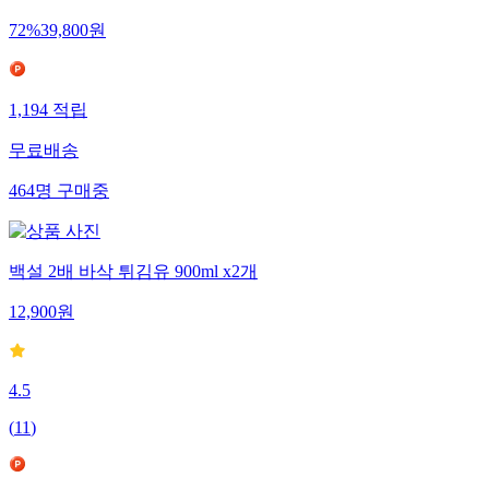
72
%
39,800
원
1,194
적립
무료배송
464
명
구매중
백설 2배 바삭 튀김유 900ml x2개
12,900
원
4.5
(
11
)