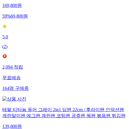
169,800
원
59
%
69,800
원
5.0
(
2
)
2,094
적립
무료배송
164
명
구매중
테팔 티타늄 퓨어 그레이 2in1 딥팬 22cm / 후라이팬 인덕션팬
계란말이팬 에그팬 계란팬 코팅팬 궁중팬 웍팬 볶음팬 튀김팬
139,800
원