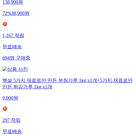
138,900
원
72
%
38,900
원
1,167
적립
무료배송
694
명
구매중
백설 5가지 재료로만 만든 부침가루 1kg x1개+5가지 재료로만
만든 튀김가루 1kg x1개
9,900
원
297
적립
무료배송