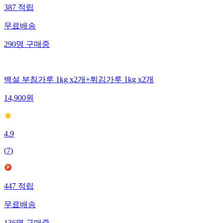
387
적립
무료배송
290
명
구매중
백설 부침가루 1kg x2개+튀김가루 1kg x2개
14,900
원
4.9
(
7
)
447
적립
무료배송