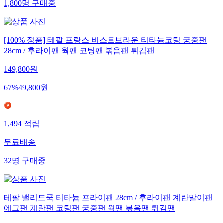
1,800
명
구매중
[100% 정품] 테팔 프랑스 비스트브라운 티타늄코팅 궁중팬
28cm / 후라이팬 웍팬 코팅팬 볶음팬 튀김팬
149,800
원
67
%
49,800
원
1,494
적립
무료배송
32
명
구매중
테팔 밸리드쿡 티타늄 프라이팬 28cm / 후라이팬 계란말이팬
에그팬 계란팬 코팅팬 궁중팬 웍팬 볶음팬 튀김팬