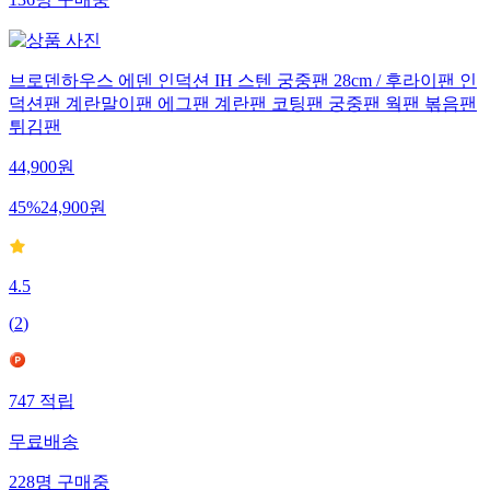
136
명
구매중
브로덴하우스 에덴 인덕션 IH 스텐 궁중팬 28cm / 후라이팬 인
덕션팬 계란말이팬 에그팬 계란팬 코팅팬 궁중팬 웍팬 볶음팬
튀김팬
44,900
원
45
%
24,900
원
4.5
(
2
)
747
적립
무료배송
228
명
구매중