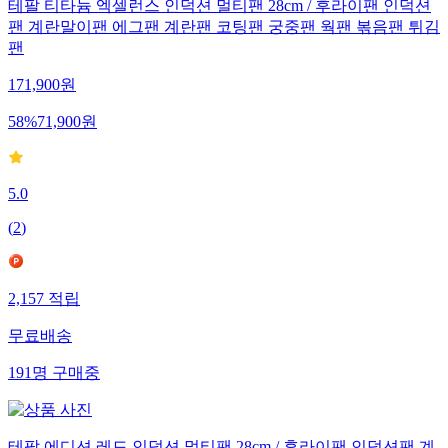
테팔 티타늄 엑셀런스 인덕션 멀티팬 28cm / 후라이팬 인덕션
팬 계란말이팬 에그팬 계란팬 코팅팬 궁중팬 웍팬 볶음팬 튀김
팬
171,900
원
58
%
71,900
원
5.0
(
2
)
2,157
적립
무료배송
191
명
구매중