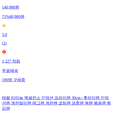
140,900
원
71
%
40,900
원
5.0
(
2
)
1,227
적립
무료배송
190
명
구매중
테팔 티타늄 엑셀런스 인덕션 프라이팬 30cm / 후라이팬 인덕
션팬 계란말이팬 에그팬 계란팬 코팅팬 궁중팬 웍팬 볶음팬 튀
김팬