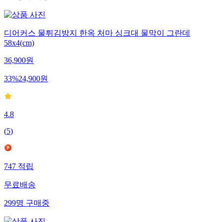
디어커스 물튀김방지 한옥 처마 싱크대 물막이 그란데
58x4(cm)
36,900
원
33
%
24,900
원
4.8
(
5
)
747
적립
무료배송
299
명
구매중