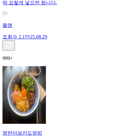
딱 요렇게 넣으면 됩니다.
똘맹
조회수
2.1만
25.08.29
999+
명란아보카도덮밥