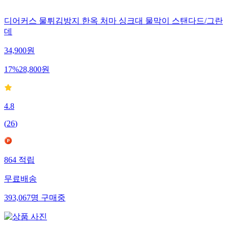
디어커스 물튀김방지 한옥 처마 싱크대 물막이 스탠다드/그란
데
34,900
원
17
%
28,800
원
4.8
(
26
)
864
적립
무료배송
393,067
명
구매중