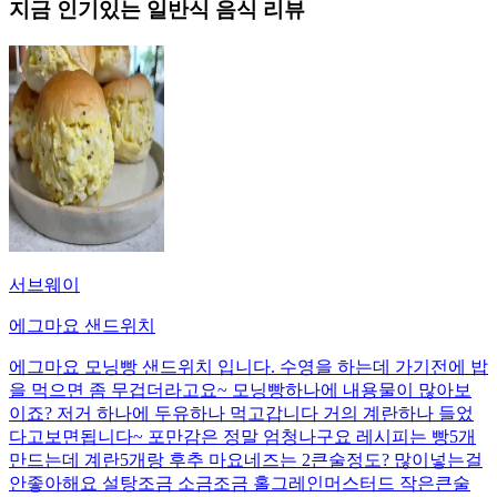
지금 인기있는
일반식
음식 리뷰
서브웨이
에그마요 샌드위치
에그마요 모닝빵 샌드위치 입니다. 수영을 하는데 가기전에 밥
을 먹으면 좀 무겁더라고요~ 모닝빵하나에 내용물이 많아보
이죠? 저거 하나에 두유하나 먹고갑니다 거의 계란하나 들었
다고보면됩니다~ 포만감은 정말 엄청나구요 레시피는 빵5개
만드는데 계란5개랑 후추 마요네즈는 2큰술정도? 많이넣는걸
안좋아해요 설탕조금 소금조금 홀그레인머스터드 작은큰술