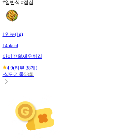
#일반식 #점심
1인분(1g)
145kcal
아비꼬
왕새우튀김
4.9
(리뷰
38
개)
·
식단기록
58회