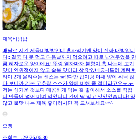
제육비빔밥
배달로 시킨 제육비빔밥인데 혼자먹기엔 양이 진짜 대박입니
다;; 결국 다 못 먹고 다음날까지 먹으려고 따로 남겨두었을 만
큼 혜자로운 양이에요! 뚜껑 열자마자 불향이 훅 나는데 고기
맛이 인위적이지 않고 숯불 맛이라 참 맛있네요~!특히 계란후
라이 2개 올려주는 센스는 굳!! ​다만 밥이랑 야채 양이 워낙 많
다 보니까 기본 고추장 소스가 양에 비해 좀 적더라고요ㅠ.ㅠ
저는 싱거운 것보다 매콤하게 먹는 걸 좋아해서 소스를 직접
더 만들어 넣어 비벼 먹었더니 간이 딱 맞고 맛있었습니다! 양
많고 불맛 나는 제육 좋아하시면 꼭 드셔보세요~^^
으앵
조회수
1.2만
26.06.30