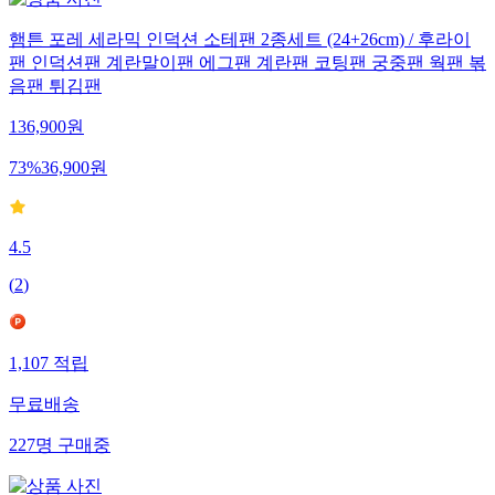
햄튼 포레 세라믹 인덕션 소테팬 2종세트 (24+26cm) / 후라이
팬 인덕션팬 계란말이팬 에그팬 계란팬 코팅팬 궁중팬 웍팬 볶
음팬 튀김팬
136,900
원
73
%
36,900
원
4.5
(
2
)
1,107
적립
무료배송
227
명
구매중