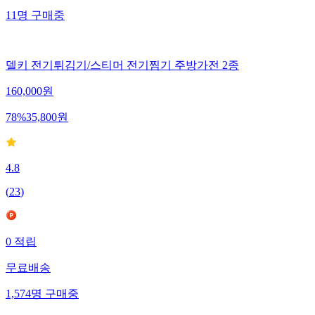
11
명
구매중
델키 전기튀김기/스티머 전기찜기 주방가전 2종
160,000
원
78
%
35,800
원
4.8
(
23
)
0
적립
무료배송
1,574
명
구매중