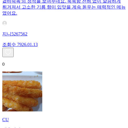
겉바속촉'의 정석을 보여주네요. 눅눅함 전혀 없이 깔끔하게
튀겨져서 고소한 기름 향이 입맛을 계속 돋우는 매력적인 메뉴
였어요.
지니5267562
조회수
79
26.01.13
0
CU