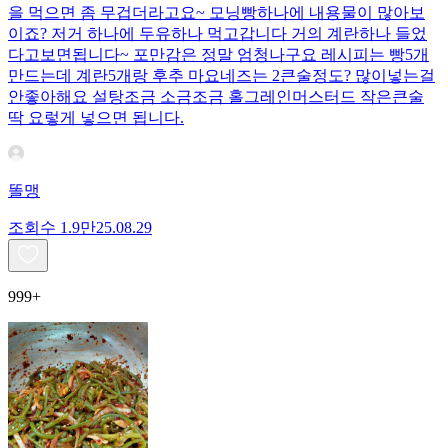
을 먹으면 좀 무겁더라고요~ 모닝빵하나에 내용물이 많아보
이죠? 저거 하나에 두유하나 먹고갑니다 거의 계란하나 들었
다고보면됩니다~ 포만감은 정말 엄청나구요 레시피는 빵5개
만드는데 계란5개랑 후추 마요네즈는 2큰술정도? 많이넣는걸
안좋아해요 설탕조금 소금조금 홀그레인머스터드 작은큰술
딱 요렇게 넣으면 됩니다.
똘맹
조회수
1.9만
25.08.29
999+