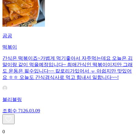
곰곰
떡볶이
간식은 떡볶이죠~가볍게 먹기좋아서 자주먹는데요 오늘은 김
말이랑 같이 먹을예정입니다~ 최애간식인 떡볶이이지만 그래
도 운동은 필수입니다~~ 칼로리가있어서 ㅜ 아쉽지만 맛있어
요 ㅎㅎ 오늘도 간식겸식사로 먹고 힘내서 일합니다~~!
블리블링
조회수
71
26.03.09
0