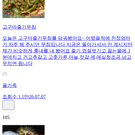
고구마줄기무침
오늘은 고구마줄기무침를 담궈봤어요~ 어렸을적에 친정엄마
가 자주 해 주시던 무침입니다 지금은 돌아가셔서 안 계시지만
제가 비슷하게 훙내를 내 봤어요 줄기 껍질벗기고 끓는물에 3
분데치고 건고추갈고 고춧가루,마늘,젓갈,깨,매실청조금.넘고
무치면 됩니다
울가족
조회수
1.1만
26.07.07
105