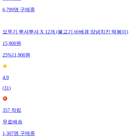
6,799
명
구매중
오뚜기 뿌셔뿌셔 X 12개 (불고기 바베큐 양념치킨 떡볶이)
15,900
원
25
%
11,900
원
4.9
(
31
)
357
적립
무료배송
1,307
명
구매중