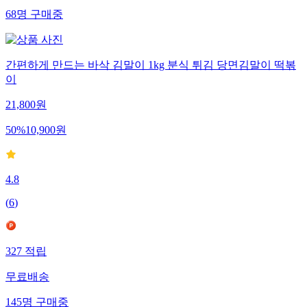
68
명
구매중
간편하게 만드는 바삭 김말이 1kg 분식 튀김 당면김말이 떡볶
이
21,800
원
50
%
10,900
원
4.8
(
6
)
327
적립
무료배송
145
명
구매중