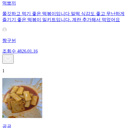
먹뽀끼
쫄깃하고 먹기 좋은 떡볶이입니다 밀떡 식감도 좋고 무난하게
즐기기 좋은 떡볶이 밀키트입니다. 계란 추가해서 먹었어요
짱구뉜
조회수
48
26.01.16
1
곰곰