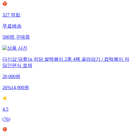
327
적립
무료배송
500
명
구매중
다신샵 당류1g 저당 쌀떡볶이 2종 4팩 골라담기 / 컵떡볶이 저
당간편식 로제
20,000
원
26
%
14,900
원
4.5
(
76
)