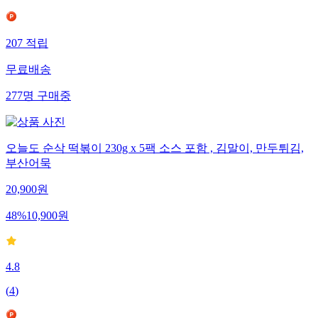
207
적립
무료배송
277
명
구매중
오늘도 순삭 떡볶이 230g x 5팩 소스 포함 , 김말이, 만두튀김,
부산어묵
20,900
원
48
%
10,900
원
4.8
(
4
)