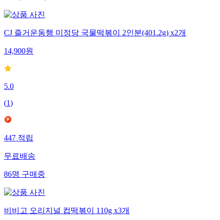
CJ 즐거운동행 미정당 국물떡볶이 2인분(401.2g) x2개
14,900
원
5.0
(
1
)
447
적립
무료배송
86
명
구매중
비비고 오리지널 컵떡볶이 110g x3개