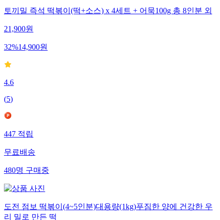
토끼밀 즉석 떡볶이(떡+소스) x 4세트 + 어묵100g 총 8인분 외
21,900
원
32
%
14,900
원
4.6
(
5
)
447
적립
무료배송
480
명
구매중
도전 점보 떡볶이(4~5인분)대용량(1kg)푸짐한 양에 건강한 우
리 밀로 만든 떡