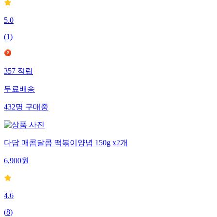
5.0
(
1
)
357
적립
무료배송
432
명
구매중
다담 매콤달콤 떡볶이양념 150g x2개
6,900
원
4.6
(
8
)