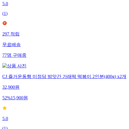
5.0
(
1
)
297
적립
무료배송
77
명
구매중
CJ 즐거운동행 미정당 방앗간 가래떡 떡볶이 2인분(400g) x2개
32,900
원
52
%
15,900
원
5.0