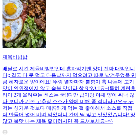
제육비빔밥
배달로 시킨 제육비빔밥인데 혼자먹기엔 양이 진짜 대박입니
다;; 결국 다 못 먹고 다음날까지 먹으려고 따로 남겨두었을 만
큼 혜자로운 양이에요! 뚜껑 열자마자 불향이 훅 나는데 고기
맛이 인위적이지 않고 숯불 맛이라 참 맛있네요~!특히 계란후
라이 2개 올려주는 센스는 굳!! ​다만 밥이랑 야채 양이 워낙 많
다 보니까 기본 고추장 소스가 양에 비해 좀 적더라고요ㅠ.ㅠ
저는 싱거운 것보다 매콤하게 먹는 걸 좋아해서 소스를 직접
더 만들어 넣어 비벼 먹었더니 간이 딱 맞고 맛있었습니다! 양
많고 불맛 나는 제육 좋아하시면 꼭 드셔보세요~^^