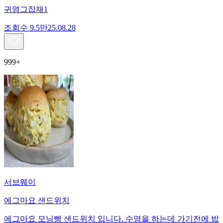
귀염그잡채1
조회수
9.5만
25.08.28
999+
서브웨이
에그마요 샌드위치
에그마요 모닝빵 샌드위치 입니다. 수영을 하는데 가기전에 밥