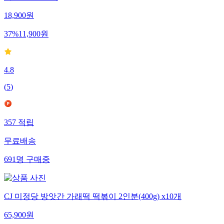
18,900
원
37
%
11,900
원
4.8
(
5
)
357
적립
무료배송
691
명
구매중
CJ 미정당 방앗간 가래떡 떡볶이 2인분(400g) x10개
65,900
원