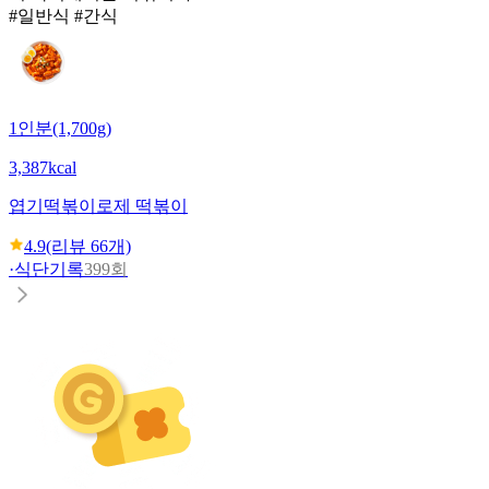
#일반식 #간식
1인분(1,700g)
3,387kcal
엽기떡볶이
로제 떡볶이
4.9
(리뷰
66
개)
·
식단기록
399회