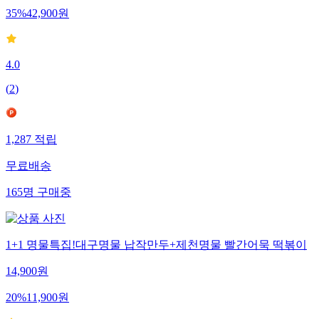
35
%
42,900
원
4.0
(
2
)
1,287
적립
무료배송
165
명
구매중
1+1 명물특집!대구명물 납작만두+제천명물 빨간어묵 떡볶이
14,900
원
20
%
11,900
원