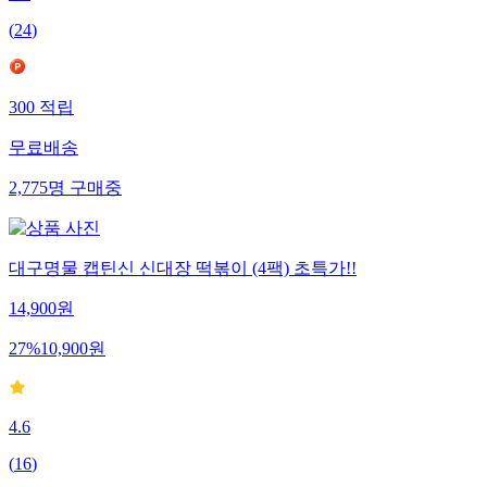
(
24
)
300
적립
무료배송
2,775
명
구매중
대구명물 캡틴신 신대장 떡볶이 (4팩) 초특가!!
14,900
원
27
%
10,900
원
4.6
(
16
)