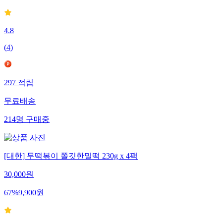
4.8
(
4
)
297
적립
무료배송
214
명
구매중
[대한] 무떡볶이 쫄깃한밀떡 230g x 4팩
30,000
원
67
%
9,900
원