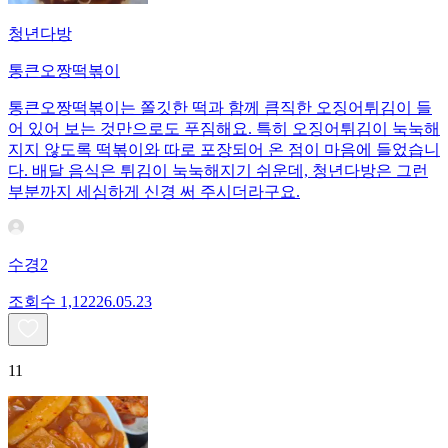
청년다방
통큰오짱떡볶이
통큰오짱떡볶이는 쫄깃한 떡과 함께 큼직한 오징어튀김이 들
어 있어 보는 것만으로도 푸짐해요. 특히 오징어튀김이 눅눅해
지지 않도록 떡볶이와 따로 포장되어 온 점이 마음에 들었습니
다. 배달 음식은 튀김이 눅눅해지기 쉬운데, 청년다방은 그런
부분까지 세심하게 신경 써 주시더라구요.
수경2
조회수
1,122
26.05.23
11