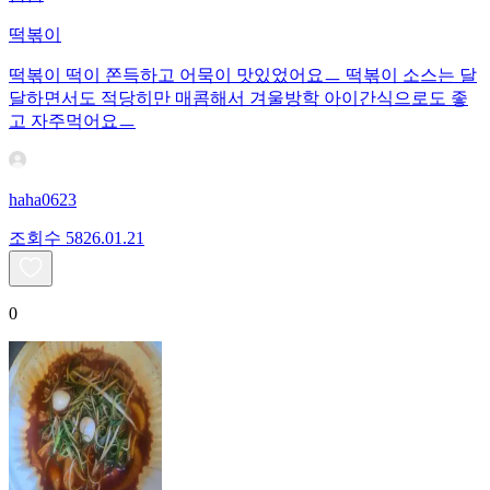
떡볶이
떡볶이 떡이 쫀득하고 어묵이 맛있었어요ㅡ 떡볶이 소스는 달
달하면서도 적당히만 매콤해서 겨울방학 아이간식으로도 좋
고 자주먹어요ㅡ
haha0623
조회수
58
26.01.21
0