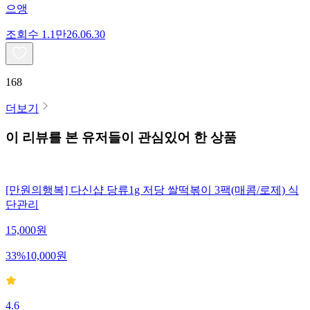
으앵
조회수
1.1만
26.06.30
168
더보기
이 리뷰를 본 유저들이 관심있어 한 상품
[만원의행복] 다신샵 당류1g 저당 쌀떡볶이 3팩(매콤/로제) 식
단관리
15,000
원
33
%
10,000
원
4.6