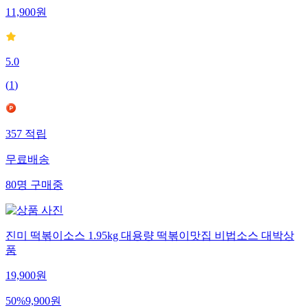
11,900
원
5.0
(
1
)
357
적립
무료배송
80
명
구매중
진미 떡볶이소스 1.95kg 대용량 떡볶이맛집 비법소스 대박상
품
19,900
원
50
%
9,900
원