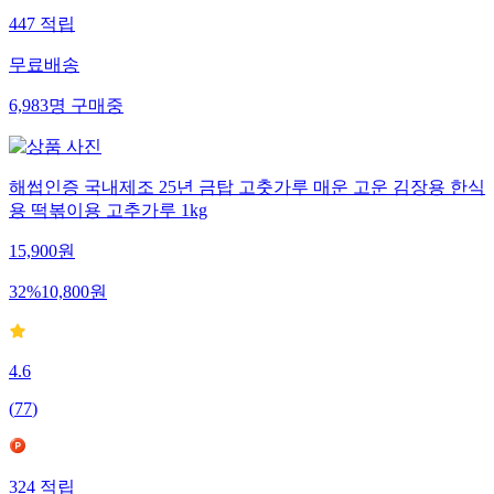
447
적립
무료배송
6,983
명
구매중
해썹인증 국내제조 25년 금탑 고춧가루 매운 고운 김장용 한식
용 떡볶이용 고추가루 1kg
15,900
원
32
%
10,800
원
4.6
(
77
)
324
적립