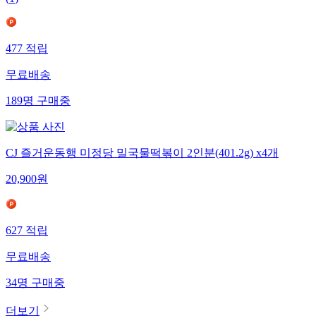
(
1
)
477
적립
무료배송
189
명
구매중
CJ 즐거운동행 미정당 밀국물떡볶이 2인분(401.2g) x4개
20,900
원
627
적립
무료배송
34
명
구매중
더보기