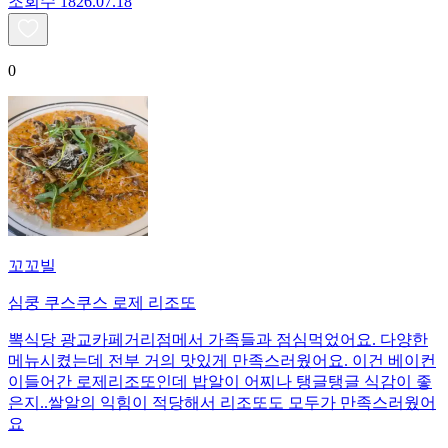
조회수
18
26.07.18
0
꼬꼬빌
심쿵 쿠스쿠스 로제 리조또
뽁식당 광교카페거리점메서 가족들과 점심먹었어요. 다양한
메뉴시켰는데 전부 거의 맛있게 만족스러웠어요. 이건 베이컨
이들어간 로제리조또인데 밥알이 어찌나 탱글탱글 식감이 좋
은지..쌀알의 익힘이 적당해서 리조또도 모두가 만족스러웠어
요