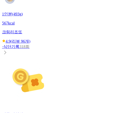
1인분(493g)
567kcal
크림리조또
4.9
(리뷰
96
개)
·
식단기록
318회