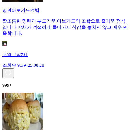
명란아보카도덮밥
짭조름한 명란과 부드러운 아보카도의 조합으로 즐거운 점심
입니다 야채가 적절하게 들어가서 식감을 놓치지 않고 매우 만
족합니다.
귀염그잡채1
조회수
9.5만
25.08.28
999+