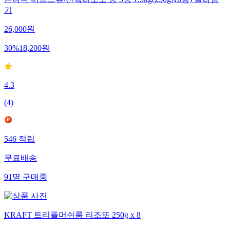
기
26,000
원
30
%
18,200
원
4.3
(
4
)
546
적립
무료배송
91
명
구매중
KRAFT 트리플머쉬룸 리조또 250g x 8