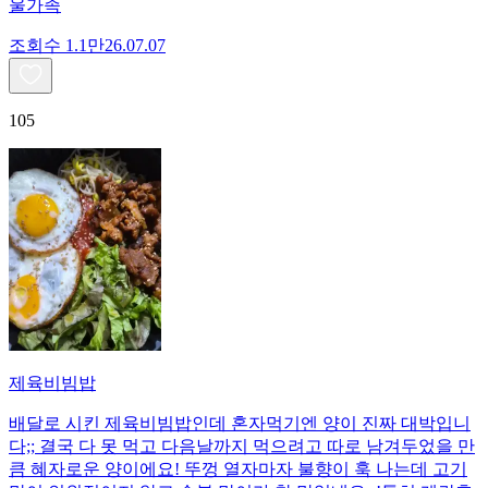
울가족
조회수
1.1만
26.07.07
105
제육비빔밥
배달로 시킨 제육비빔밥인데 혼자먹기엔 양이 진짜 대박입니
다;; 결국 다 못 먹고 다음날까지 먹으려고 따로 남겨두었을 만
큼 혜자로운 양이에요! 뚜껑 열자마자 불향이 훅 나는데 고기