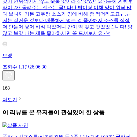
맛이 인위적이지 않고 숯불 맛이라 참 맛있네요~!특히 계란후
라이 2개 올려주는 센스는 굳!! ​다만 밥이랑 야채 양이 워낙 많
다 보니까 기본 고추장 소스가 양에 비해 좀 적더라고요ㅠ.ㅠ
저는 싱거운 것보다 매콤하게 먹는 걸 좋아해서 소스를 직접
더 만들어 넣어 비벼 먹었더니 간이 딱 맞고 맛있었습니다! 양
많고 불맛 나는 제육 좋아하시면 꼭 드셔보세요~^^
으앵
조회수
1.1만
26.06.30
168
더보기
이 리뷰를 본 유저들이 관심있어 한 상품
폰타나 비프스튜/전복리조또 등 5종 1.5kg(250gX6봉) 골라담