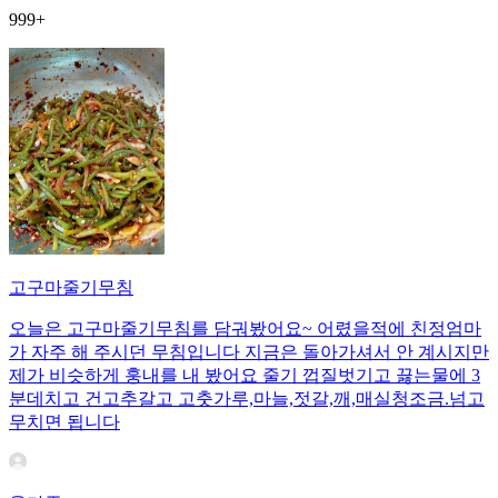
999+
고구마줄기무침
오늘은 고구마줄기무침를 담궈봤어요~ 어렸을적에 친정엄마
가 자주 해 주시던 무침입니다 지금은 돌아가셔서 안 계시지만
제가 비슷하게 훙내를 내 봤어요 줄기 껍질벗기고 끓는물에 3
분데치고 건고추갈고 고춧가루,마늘,젓갈,깨,매실청조금.넘고
무치면 됩니다