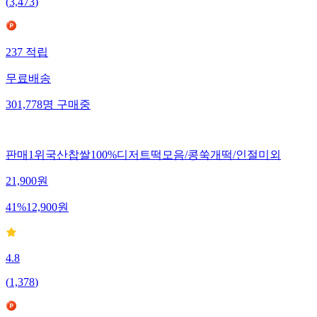
(
3,473
)
237
적립
무료배송
301,778
명
구매중
판매1위국산찹쌀100%디저트떡모음/콩쑥개떡/인절미외
21,900
원
41
%
12,900
원
4.8
(
1,378
)