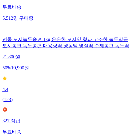
무료배송
5,512
명
구매중
전통 모시녹두송편 1kg 은은한 모시잎 향과 고소한 녹두앙금
모시송편 녹두송편 대용량떡 냉동떡 명절떡 수제송편 녹두떡
21,800
원
50
%
10,900
원
4.4
(
123
)
327
적립
무료배송