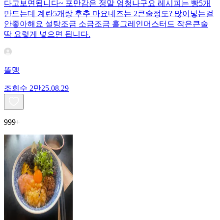
다고보면됩니다~ 포만감은 정말 엄청나구요 레시피는 빵5개
만드는데 계란5개랑 후추 마요네즈는 2큰술정도? 많이넣는걸
안좋아해요 설탕조금 소금조금 홀그레인머스터드 작은큰술
딱 요렇게 넣으면 됩니다.
똘맹
조회수
2만
25.08.29
999+