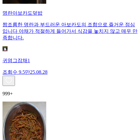
명란아보카도덮밥
짭조름한 명란과 부드러운 아보카도의 조합으로 즐거운 점심
입니다 야채가 적절하게 들어가서 식감을 놓치지 않고 매우 만
족합니다.
귀염그잡채1
조회수
9.5만
25.08.28
999+