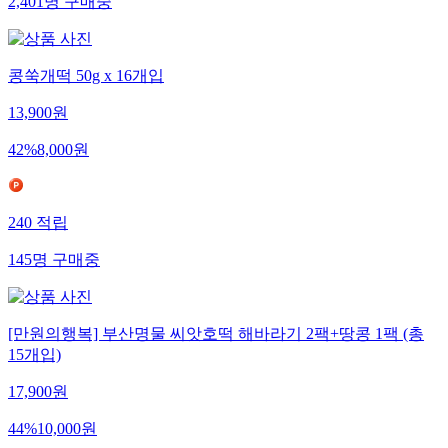
2,401
명
구매중
콩쑥개떡 50g x 16개입
13,900
원
42
%
8,000
원
240
적립
145
명
구매중
[만원의행복] 부산명물 씨앗호떡 해바라기 2팩+땅콩 1팩 (총
15개입)
17,900
원
44
%
10,000
원