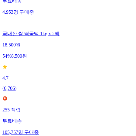
무료배송
4,953
명
구매중
국내산 쌀 떡국떡 1kg x 2팩
18,500
원
54
%
8,500
원
4.7
(
6,706
)
255
적립
무료배송
105,757
명
구매중