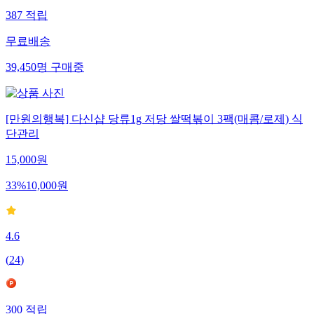
387
적립
무료배송
39,450
명
구매중
[만원의행복] 다신샵 당류1g 저당 쌀떡볶이 3팩(매콤/로제) 식
단관리
15,000
원
33
%
10,000
원
4.6
(
24
)
300
적립