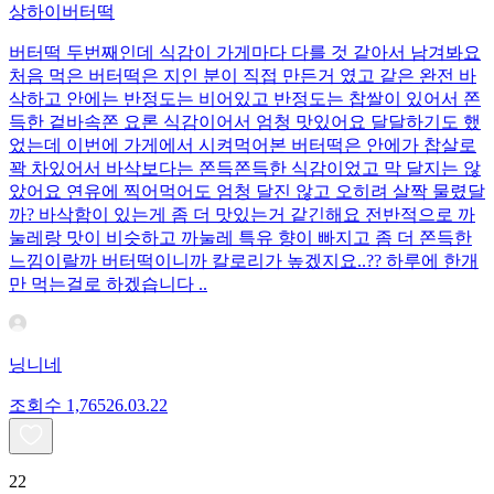
상하이버터떡
버터떡 두번째인데 식감이 가게마다 다를 것 같아서 남겨봐요
처음 먹은 버터떡은 지인 분이 직접 만든거 였고 같은 완전 바
삭하고 안에는 반정도는 비어있고 반정도는 찹쌀이 있어서 쫀
득한 겉바속쫀 요론 식감이어서 엄청 맛있어요 달달하기도 했
었는데 이번에 가게에서 시켜먹어본 버터떡은 안에가 찹살로
꽉 차있어서 바삭보다는 쫀득쫀득한 식감이었고 막 달지는 않
았어요 연유에 찍어먹어도 엄청 달진 않고 오히려 살짝 물렸달
까? 바삭함이 있는게 좀 더 맛있는거 같긴해요 전반적으로 까
눌레랑 맛이 비슷하고 까눌레 특유 향이 빠지고 좀 더 쫀득한
느낌이랄까 버터떡이니까 칼로리가 높겠지요..?? 하루에 한개
만 먹는걸로 하겠습니다 ..
닝니네
조회수
1,765
26.03.22
22