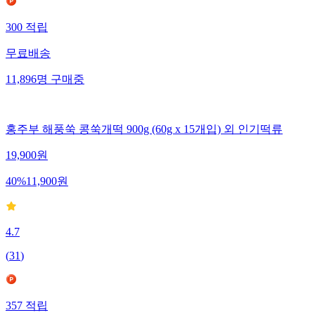
300
적립
무료배송
11,896
명
구매중
홍주부 해풍쑥 콩쑥개떡 900g (60g x 15개입) 외 인기떡류
19,900
원
40
%
11,900
원
4.7
(
31
)
357
적립