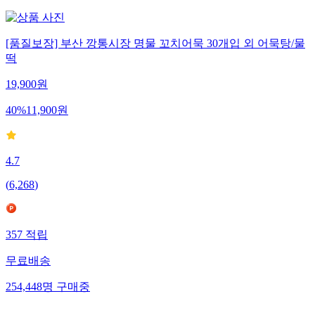
[품질보장] 부산 깡통시장 명물 꼬치어묵 30개입 외 어묵탕/물
떡
19,900
원
40
%
11,900
원
4.7
(
6,268
)
357
적립
무료배송
254,448
명
구매중