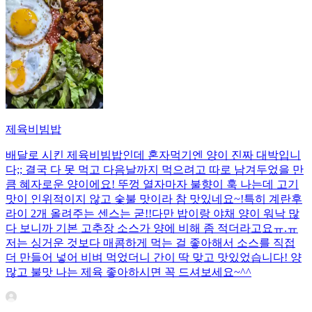
제육비빔밥
배달로 시킨 제육비빔밥인데 혼자먹기엔 양이 진짜 대박입니
다;; 결국 다 못 먹고 다음날까지 먹으려고 따로 남겨두었을 만
큼 혜자로운 양이에요! 뚜껑 열자마자 불향이 훅 나는데 고기
맛이 인위적이지 않고 숯불 맛이라 참 맛있네요~!특히 계란후
라이 2개 올려주는 센스는 굳!! ​다만 밥이랑 야채 양이 워낙 많
다 보니까 기본 고추장 소스가 양에 비해 좀 적더라고요ㅠ.ㅠ
저는 싱거운 것보다 매콤하게 먹는 걸 좋아해서 소스를 직접
더 만들어 넣어 비벼 먹었더니 간이 딱 맞고 맛있었습니다! 양
많고 불맛 나는 제육 좋아하시면 꼭 드셔보세요~^^