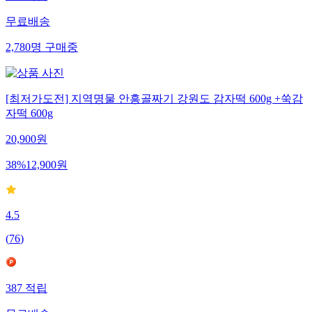
무료배송
2,780
명
구매중
[최저가도전] 지역명물 안흥골짜기 강원도 감자떡 600g +쑥감
자떡 600g
20,900
원
38
%
12,900
원
4.5
(
76
)
387
적립