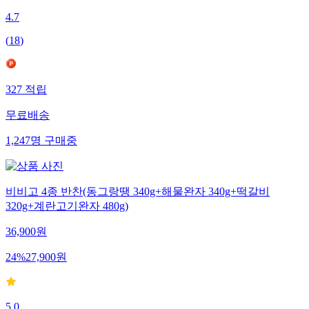
4.7
(
18
)
327
적립
무료배송
1,247
명
구매중
비비고 4종 반찬(동그랑땡 340g+해물완자 340g+떡갈비
320g+계란고기완자 480g)
36,900
원
24
%
27,900
원