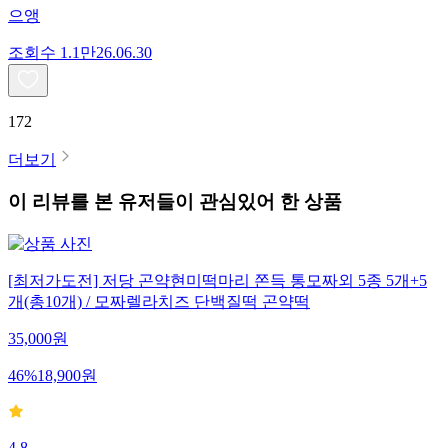
으앵
조회수
1.1만
26.06.30
172
더보기
이 리뷰를 본 유저들이 관심있어 한 상품
[최저가도전] 저당 곤약현미떡마리 쫀득 통모짜외 5종 5개+5
개(총10개) / 모짜렐라치즈 단백질떡 곤약떡
35,000
원
46
%
18,900
원
4.8