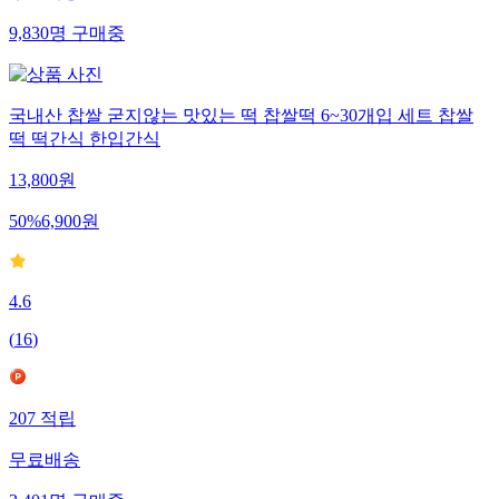
9,830
명
구매중
국내산 찹쌀 굳지않는 맛있는 떡 찹쌀떡 6~30개입 세트 찹쌀
떡 떡간식 한입간식
13,800
원
50
%
6,900
원
4.6
(
16
)
207
적립
무료배송