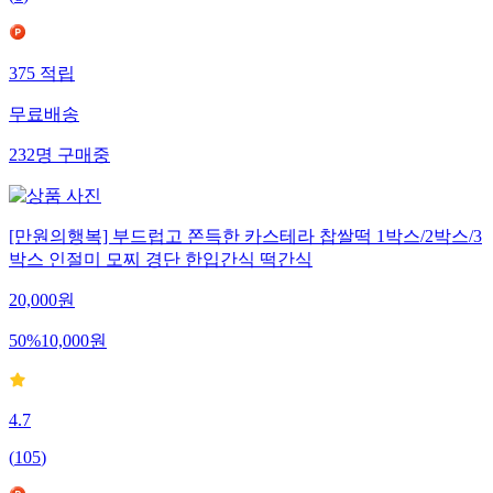
(
8
)
375
적립
무료배송
232
명
구매중
[만원의행복] 부드럽고 쫀득한 카스테라 찹쌀떡 1박스/2박스/3
박스 인절미 모찌 경단 한입간식 떡간식
20,000
원
50
%
10,000
원
4.7
(
105
)