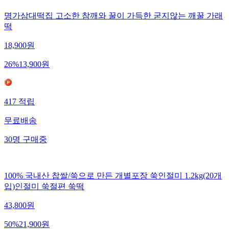
명가삼대떡집 고소한 참깨와 꿀이 가득한 굳지않는 깨꿀 가래
떡
18,900
원
26
%
13,900
원
417
적립
무료배송
30
명
구매중
100% 국내산 찹쌀/쑥으로 만든 개별포장 쑥인절미 1.2kg(20개
입)인절미 쑥절편 쑥떡
43,800
원
50
%
21,900
원