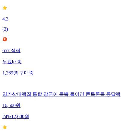
4.3
(
3
)
657
적립
무료배송
1,269
명
구매중
명가삼대떡집 통팥 앙금이 듬뿍 들어간 쫀득쫀득 콩달떡
16,500
원
24
%
12,600
원