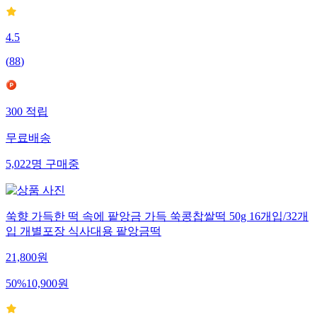
4.5
(
88
)
300
적립
무료배송
5,022
명
구매중
쑥향 가득한 떡 속에 팥앙금 가득 쑥콩찹쌀떡 50g 16개입/32개
입 개별포장 식사대용 팥앙금떡
21,800
원
50
%
10,900
원