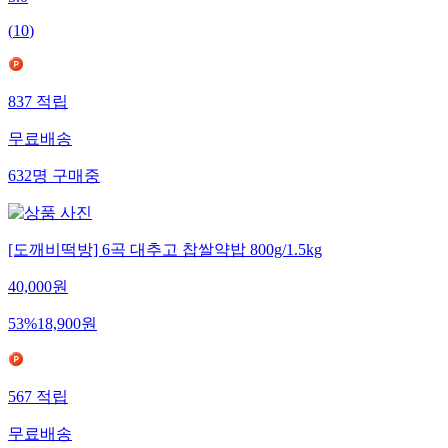
5.0
(
10
)
837
적립
무료배송
632
명
구매중
[도깨비떡방] 6곡 대추고 찹쌀약밥 800g/1.5kg
40,000
원
53
%
18,900
원
567
적립
무료배송