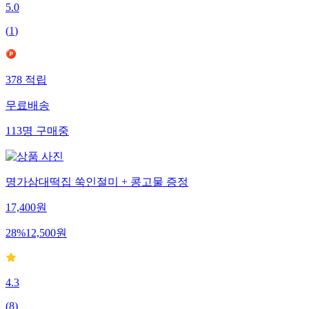
5.0
(
1
)
378
적립
무료배송
113
명
구매중
명가삼대떡집 쑥인절미 + 콩고물 증정
17,400
원
28
%
12,500
원
4.3