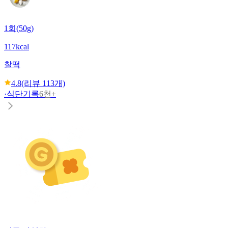
1회(50g)
117kcal
찰떡
4.8
(리뷰
113
개)
·
식단기록
6천+