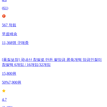
(
61
)
567
적립
무료배송
11,368
명
구매중
[품질보장] 국내산 찹쌀로 만든 팥앙금 콩쑥개떡 앙금인절미
찹쌀떡 6개입 / 16개입/32개입
15,800
원
50
%
7,900
원
4.7