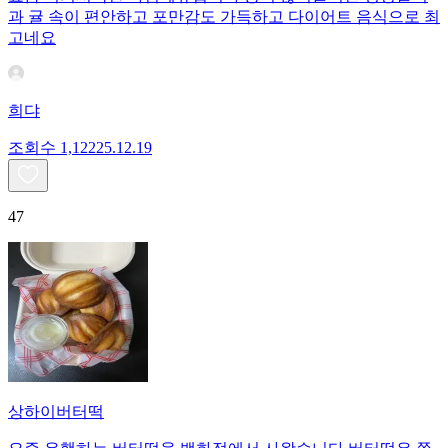
과 귤 속이 편안하고 포만감도 가득하고 다이어트 음식으로 최
고네요
희댜
조회수
1,122
25.12.19
47
상하이버터떡