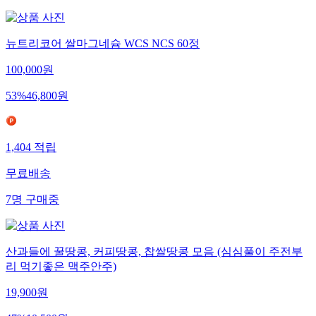
뉴트리코어 쌀마그네슘 WCS NCS 60정
100,000
원
53
%
46,800
원
1,404
적립
무료배송
7
명
구매중
산과들에 꿀땅콩, 커피땅콩, 찹쌀땅콩 모음 (심심풀이 주전부
리 먹기좋은 맥주안주)
19,900
원