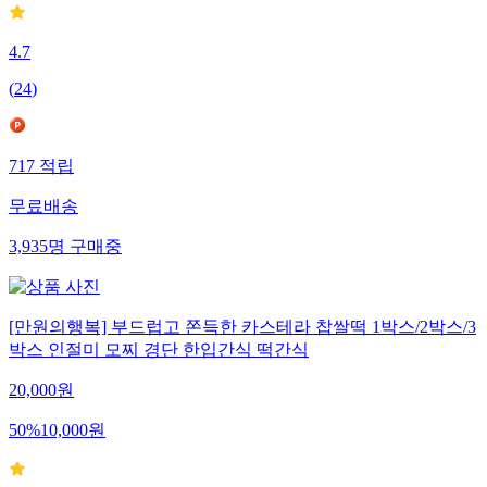
4.7
(
24
)
717
적립
무료배송
3,935
명
구매중
[만원의행복] 부드럽고 쫀득한 카스테라 찹쌀떡 1박스/2박스/3
박스 인절미 모찌 경단 한입간식 떡간식
20,000
원
50
%
10,000
원