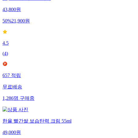
43,800
원
50
%
21,900
원
4.5
(
4
)
657
적립
무료배송
1,286
명
구매중
한율 빨간쌀 보습탄력 크림 55ml
49,000
원