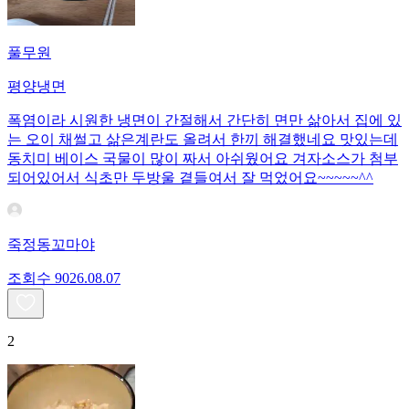
풀무원
평양냉면
폭염이라 시원한 냉면이 간절해서 간단히 면만 삶아서 집에 있
는 오이 채썰고 삶은계란도 올려서 한끼 해결했네요 맛있는데
동치미 베이스 국물이 많이 짜서 아쉬웠어요 겨자소스가 첨부
되어있어서 식초만 두방울 곁들여서 잘 먹었어요~~~~~^^
죽정동꼬마야
조회수
90
26.08.07
2