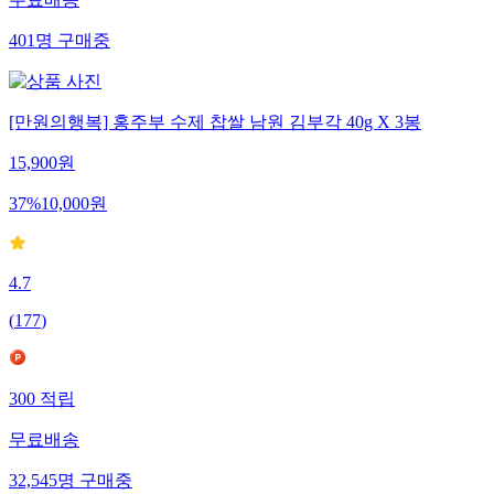
무료배송
401
명
구매중
[만원의행복] 홍주부 수제 찹쌀 남원 김부각 40g X 3봉
15,900
원
37
%
10,000
원
4.7
(
177
)
300
적립
무료배송
32,545
명
구매중