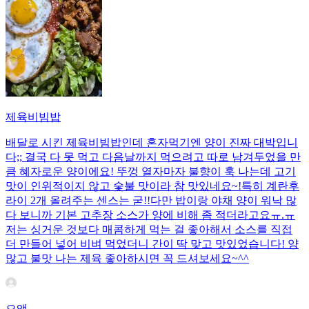
제육비빔밥
배달로 시킨 제육비빔밥인데 혼자먹기엔 양이 진짜 대박입니
다;; 결국 다 못 먹고 다음날까지 먹으려고 따로 남겨두었을 만
큼 혜자로운 양이에요! 뚜껑 열자마자 불향이 훅 나는데 고기
맛이 인위적이지 않고 숯불 맛이라 참 맛있네요~!특히 계란후
라이 2개 올려주는 센스는 굳!! ​다만 밥이랑 야채 양이 워낙 많
다 보니까 기본 고추장 소스가 양에 비해 좀 적더라고요ㅠ.ㅠ
저는 싱거운 것보다 매콤하게 먹는 걸 좋아해서 소스를 직접
더 만들어 넣어 비벼 먹었더니 간이 딱 맞고 맛있었습니다! 양
많고 불맛 나는 제육 좋아하시면 꼭 드셔보세요~^^
으앵