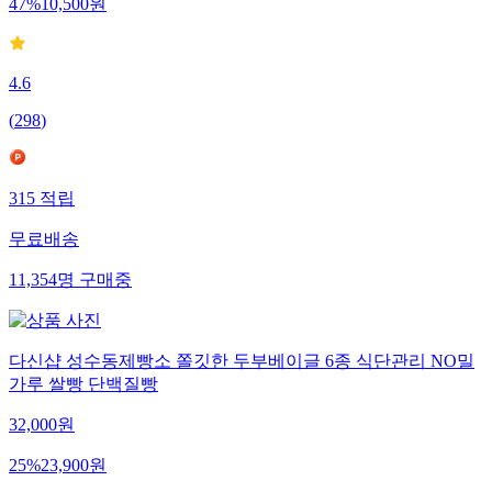
47
%
10,500
원
4.6
(
298
)
315
적립
무료배송
11,354
명
구매중
다신샵 성수동제빵소 쫄깃한 두부베이글 6종 식단관리 NO밀
가루 쌀빵 단백질빵
32,000
원
25
%
23,900
원