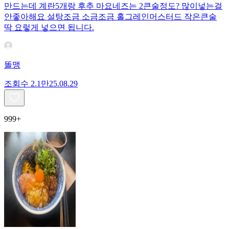
만드는데 계란5개랑 후추 마요네즈는 2큰술정도? 많이넣는걸
안좋아해요 설탕조금 소금조금 홀그레인머스터드 작은큰술
딱 요렇게 넣으면 됩니다.
똘맹
조회수
2.1만
25.08.29
999+