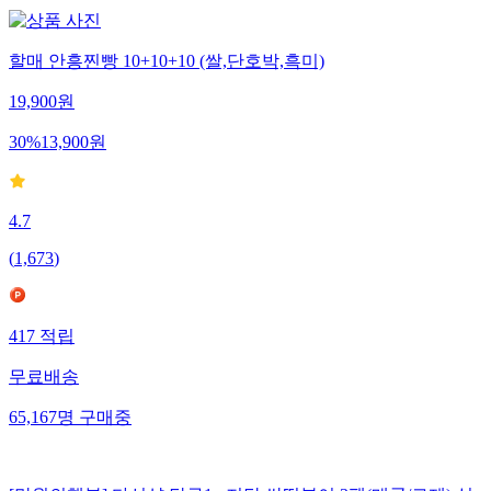
할매 안흥찐빵 10+10+10 (쌀,단호박,흑미)
19,900
원
30
%
13,900
원
4.7
(
1,673
)
417
적립
무료배송
65,167
명
구매중