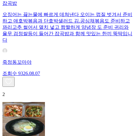
잡곡밥
오징어는 끓는물에 빠르게 데쳐낸다 오이는 껍질 벗겨서 준비
하고 애호박볶음과 단호박샐러드 김.공심채볶음도 준비하고
꽈리고추 썰어서 멸치 넣고 짭짤하게 양념장 도 준비 귀리와
율무 검정쌀등이 들어간 잡곡밥과 함께 맛있는 한끼 뚝딱입니
다
죽정동꼬마야
조회수
93
26.08.07
2