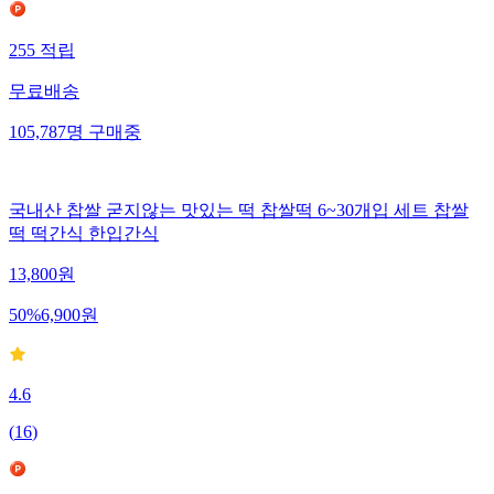
255
적립
무료배송
105,787
명
구매중
국내산 찹쌀 굳지않는 맛있는 떡 찹쌀떡 6~30개입 세트 찹쌀
떡 떡간식 한입간식
13,800
원
50
%
6,900
원
4.6
(
16
)