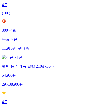
4.7
(
106
)
300
적립
무료배송
11,915
명
구매중
햇반 윤기가득 쌀밥 210g x36개
54,900
원
29
%
38,900
원
4.7