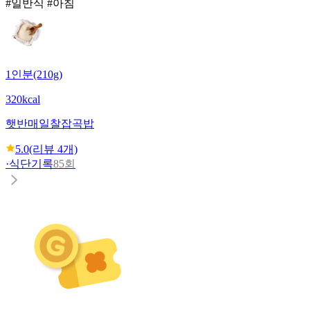
#일반식 #아침
1인분(210g)
320kcal
햇반
매일찰잡곡밥
5.0
(리뷰
4
개)
·
식단기록
85회