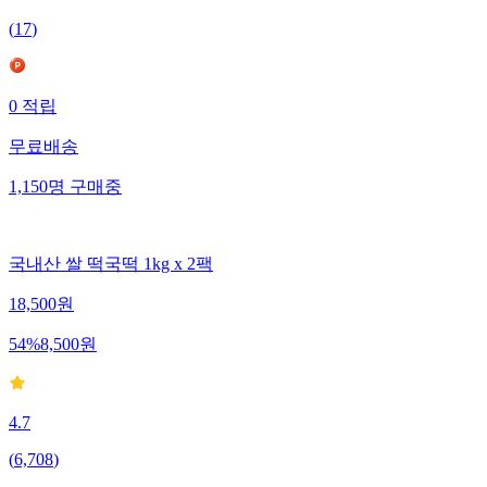
(
17
)
0
적립
무료배송
1,150
명
구매중
국내산 쌀 떡국떡 1kg x 2팩
18,500
원
54
%
8,500
원
4.7
(
6,708
)