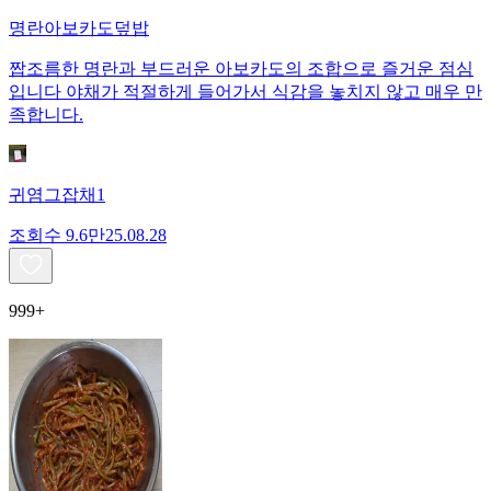
명란아보카도덮밥
짭조름한 명란과 부드러운 아보카도의 조합으로 즐거운 점심
입니다 야채가 적절하게 들어가서 식감을 놓치지 않고 매우 만
족합니다.
귀염그잡채1
조회수
9.6만
25.08.28
999+