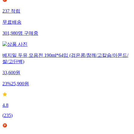
237
적립
무료배송
301,980
명
구매중
베지밀 두유 모음전 190ml*64입 (검은콩/참깨/고칼슘/아몬드/
쌀/고단백)
33,600
원
23
%
25,900
원
4.8
(
235
)