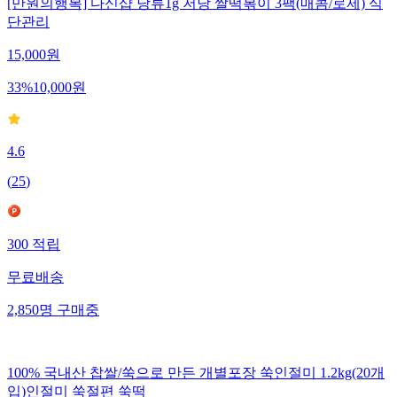
[만원의행복] 다신샵 당류1g 저당 쌀떡볶이 3팩(매콤/로제) 식
단관리
15,000
원
33
%
10,000
원
4.6
(
25
)
300
적립
무료배송
2,850
명
구매중
100% 국내산 찹쌀/쑥으로 만든 개별포장 쑥인절미 1.2kg(20개
입)인절미 쑥절편 쑥떡