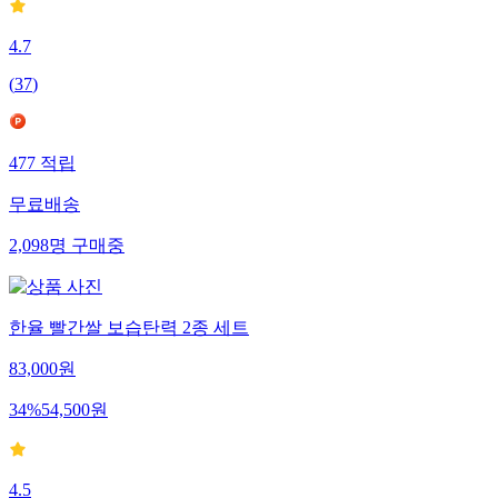
4.7
(
37
)
477
적립
무료배송
2,098
명
구매중
한율 빨간쌀 보습탄력 2종 세트
83,000
원
34
%
54,500
원
4.5