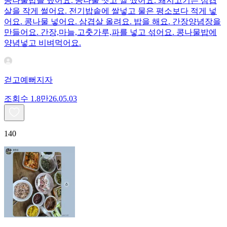
콩나물밥을 했어요. 콩나물 씻고 쌀 씼어요. 돼지고기는 삼겹
살을 작게 썰어요. 전기밥솥에 쌀넣고 물은 평소보다 적게 넣
어요. 콩나물 넣어요. 삼겹살 올려요. 밥을 해요. 간장양념장을
만들어요. 간장,마늘,고춧가루,파를 넣고 섞어요. 콩나물밥에
양념넣고 비벼먹어요.
걷고예뻐지자
조회수
1.8만
26.05.03
140