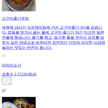
고구마줄기무침
새벽에 24시간 식자재마트에 가서 고구마줄기 3단을 샀습니
다. 껍질을 벗겨서 끓는 물에 고구마 줄기가 약간 익으면 얼른
찬물에 헹굽니다. 물기를 짜고, 밀가루 풀을 쑤어서 김치를 담
듯이 갖은 양념으로 버무리면 자연적인 단맛과 아삭한 식감에
놀라는 맛있는 반찬이 됩니다.
라임미소가
조회수
2,372
26.08.01
37