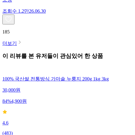
조회수
1.2만
26.06.30
185
더보기
이 리뷰를 본 유저들이 관심있어 한 상품
100% 국산쌀 전통방식 가마솥 누룽지 200g 1kg 3kg
30,000
원
84
%
4,900
원
4.6
(
483
)