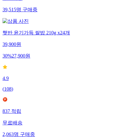
39,515
명
구매중
햇반 윤기가득 쌀밥 210g x24개
39,900
원
30
%
27,900
원
4.9
(
108
)
837
적립
무료배송
2,063
명
구매중