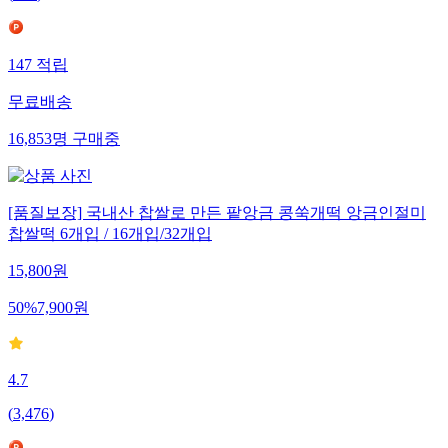
147
적립
무료배송
16,853
명
구매중
[품질보장] 국내산 찹쌀로 만든 팥앙금 콩쑥개떡 앙금인절미
찹쌀떡 6개입 / 16개입/32개입
15,800
원
50
%
7,900
원
4.7
(
3,476
)