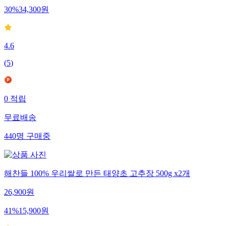
30
%
34,300
원
4.6
(
5
)
0
적립
무료배송
440
명
구매중
해찬들 100% 우리쌀로 만든 태양초 고추장 500g x2개
26,900
원
41
%
15,900
원