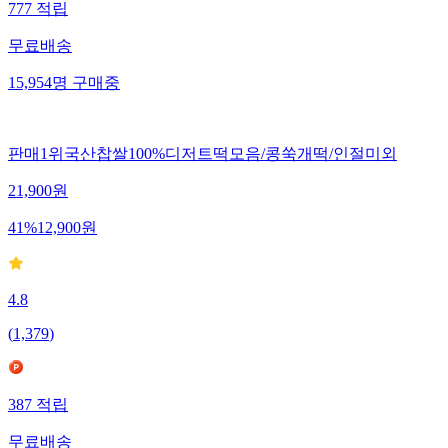
777
적립
무료배송
15,954
명
구매중
판매1위국산찹쌀100%디저트떡모음/콩쑥개떡/인절미외
21,900
원
41
%
12,900
원
4.8
(
1,379
)
387
적립
무료배송