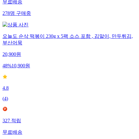
무료배송
278
명
구매중
오늘도 순삭 떡볶이 230g x 5팩 소스 포함 , 김말이, 만두튀김,
부산어묵
20,900
원
48
%
10,900
원
4.8
(
4
)
327
적립
무료배송