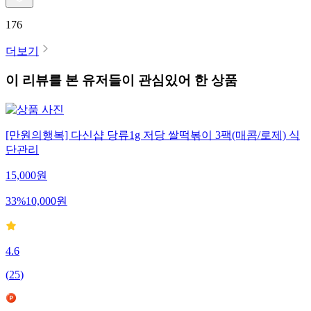
176
더보기
이 리뷰를 본 유저들이 관심있어 한 상품
[만원의행복] 다신샵 당류1g 저당 쌀떡볶이 3팩(매콤/로제) 식
단관리
15,000
원
33
%
10,000
원
4.6
(
25
)