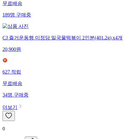
무료배송
189
명
구매중
CJ 즐거운동행 미정당 밀국물떡볶이 2인분(401.2g) x4개
20,900
원
627
적립
무료배송
34
명
구매중
더보기
0