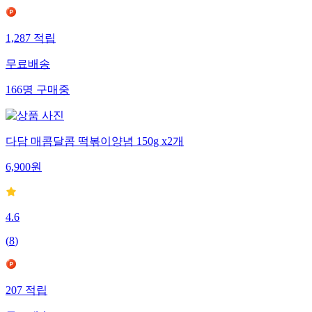
1,287
적립
무료배송
166
명
구매중
다담 매콤달콤 떡볶이양념 150g x2개
6,900
원
4.6
(
8
)
207
적립