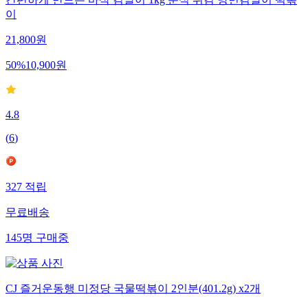
간편하게 만드는 바삭 김말이 1kg 분식 튀김 당면김말이 떡볶
이
21,800
원
50
%
10,900
원
4.8
(
6
)
327
적립
무료배송
145
명
구매중
CJ 즐거운동행 미정당 국물떡볶이 2인분(401.2g) x2개