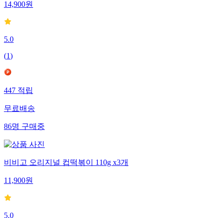
14,900
원
5.0
(
1
)
447
적립
무료배송
86
명
구매중
비비고 오리지널 컵떡볶이 110g x3개
11,900
원
5.0