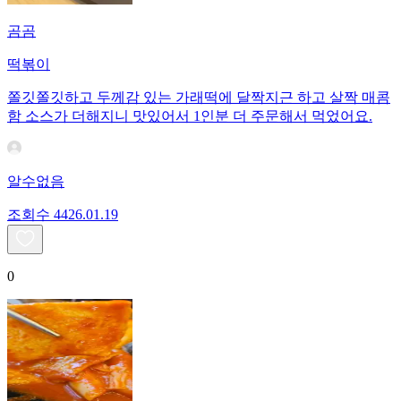
곰곰
떡볶이
쫄깃쫄깃하고 두께감 있는 가래떡에 달짝지근 하고 살짝 매콤
함 소스가 더해지니 맛있어서 1인분 더 주문해서 먹었어요.
알수없음
조회수
44
26.01.19
0