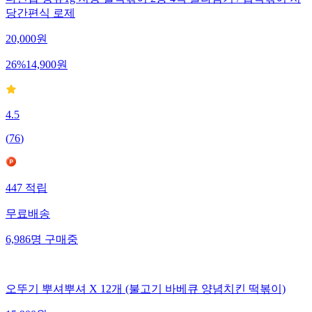
당간편식 로제
20,000
원
26
%
14,900
원
4.5
(
76
)
447
적립
무료배송
6,986
명
구매중
오뚜기 뿌셔뿌셔 X 12개 (불고기 바베큐 양념치킨 떡볶이)