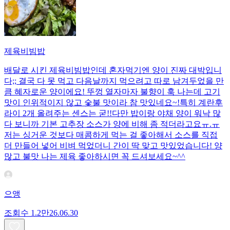
제육비빔밥
배달로 시킨 제육비빔밥인데 혼자먹기엔 양이 진짜 대박입니
다;; 결국 다 못 먹고 다음날까지 먹으려고 따로 남겨두었을 만
큼 혜자로운 양이에요! 뚜껑 열자마자 불향이 훅 나는데 고기
맛이 인위적이지 않고 숯불 맛이라 참 맛있네요~!특히 계란후
라이 2개 올려주는 센스는 굳!! ​다만 밥이랑 야채 양이 워낙 많
다 보니까 기본 고추장 소스가 양에 비해 좀 적더라고요ㅠ.ㅠ
저는 싱거운 것보다 매콤하게 먹는 걸 좋아해서 소스를 직접
더 만들어 넣어 비벼 먹었더니 간이 딱 맞고 맛있었습니다! 양
많고 불맛 나는 제육 좋아하시면 꼭 드셔보세요~^^
으앵
조회수
1.2만
26.06.30