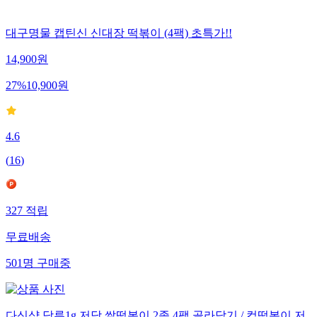
대구명물 캡틴신 신대장 떡볶이 (4팩) 초특가!!
14,900
원
27
%
10,900
원
4.6
(
16
)
327
적립
무료배송
501
명
구매중
다신샵 당류1g 저당 쌀떡볶이 2종 4팩 골라담기 / 컵떡볶이 저