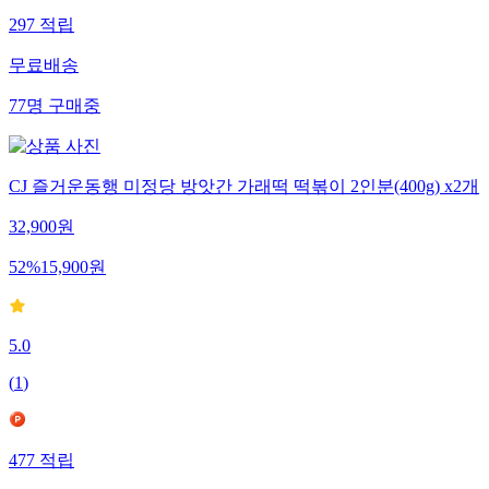
297
적립
무료배송
77
명
구매중
CJ 즐거운동행 미정당 방앗간 가래떡 떡볶이 2인분(400g) x2개
32,900
원
52
%
15,900
원
5.0
(
1
)
477
적립