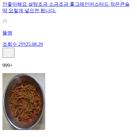
안좋아해요 설탕조금 소금조금 홀그레인머스터드 작은큰술
딱 요렇게 넣으면 됩니다.
똘맹
조회수
2만
25.08.29
999+