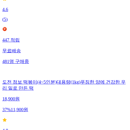
4.6
(
5
)
447
적립
무료배송
481
명
구매중
도전 점보 떡볶이(4~5인분)대용량(1kg)푸짐한 양에 건강한 우
리 밀로 만든 떡
18,900
원
37
%
11,900
원