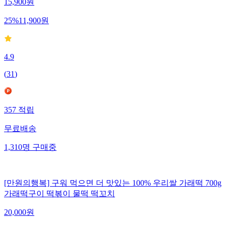
15,900
원
25
%
11,900
원
4.9
(
31
)
357
적립
무료배송
1,310
명
구매중
[만원의행복] 구워 먹으면 더 맛있는 100% 우리쌀 가래떡 700g
가래떡구이 떡볶이 물떡 떡꼬치
20,000
원