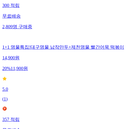
300
적립
무료배송
2,809
명
구매중
1+1 명물특집!대구명물 납작만두+제천명물 빨간어묵 떡볶이
14,900
원
20
%
11,900
원
5.0
(
1
)
357
적립