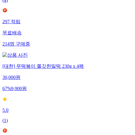
(
4
)
297
적립
무료배송
214
명
구매중
[대한] 무떡볶이 쫄깃한밀떡 230g x 4팩
30,000
원
67
%
9,900
원
5.0
(
1
)