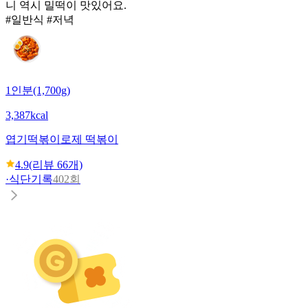
니 역시 밀떡이 맛있어요.
#일반식 #저녁
1인분(1,700g)
3,387kcal
엽기떡볶이
로제 떡볶이
4.9
(리뷰
66
개)
·
식단기록
402회