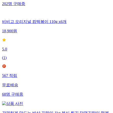
202
명
구매중
비비고 오리지널 컵떡볶이 110g x6개
18,900
원
5.0
(
1
)
567
적립
무료배송
68
명
구매중