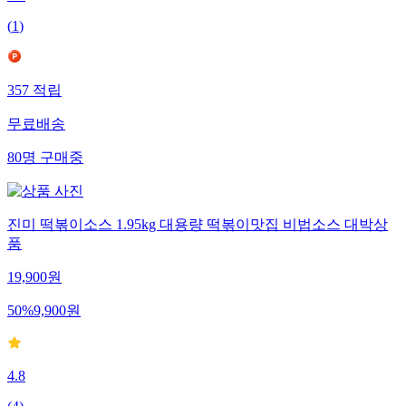
(
1
)
357
적립
무료배송
80
명
구매중
진미 떡볶이소스 1.95kg 대용량 떡볶이맛집 비법소스 대박상
품
19,900
원
50
%
9,900
원
4.8