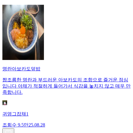
명란아보카도덮밥
짭조름한 명란과 부드러운 아보카도의 조합으로 즐거운 점심
입니다 야채가 적절하게 들어가서 식감을 놓치지 않고 매우 만
족합니다.
귀염그잡채1
조회수
9.5만
25.08.28