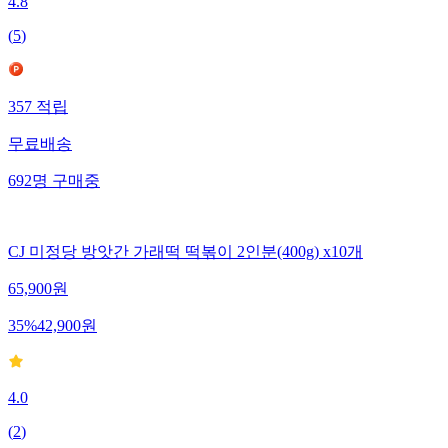
4.8
(
5
)
357
적립
무료배송
692
명
구매중
CJ 미정당 방앗간 가래떡 떡볶이 2인분(400g) x10개
65,900
원
35
%
42,900
원
4.0
(
2
)