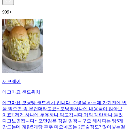
999+
서브웨이
에그마요 샌드위치
에그마요 모닝빵 샌드위치 입니다. 수영을 하는데 가기전에 밥
을 먹으면 좀 무겁더라고요~ 모닝빵하나에 내용물이 많아보
이죠? 저거 하나에 두유하나 먹고갑니다 거의 계란하나 들었
다고보면됩니다~ 포만감은 정말 엄청나구요 레시피는 빵5개
만드는데 계란5개랑 후추 마요네즈는 2큰술정도? 많이넣는걸