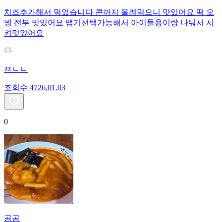
치즈추가해서 먹었습니다 콘까지 올려먹으니 맛있어요 떡 오
뎅 전부 맛있어요 맵기선택가능해서 아이들용이랑 나눠서 시
켜멋었어요
ㅉㄴㄴ
조회수
47
26.01.03
0
곰곰