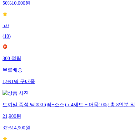
50
%
10,000
원
5.0
(
10
)
300
적립
무료배송
1,991
명
구매중
토끼밀 즉석 떡볶이(떡+소스) x 4세트 + 어묵100g 총 8인분 외
21,900
원
32
%
14,900
원