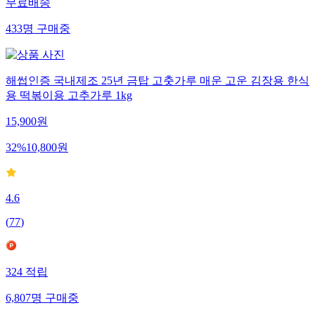
무료배송
433
명
구매중
해썹인증 국내제조 25년 금탑 고춧가루 매운 고운 김장용 한식
용 떡볶이용 고추가루 1kg
15,900
원
32
%
10,800
원
4.6
(
77
)
324
적립
6,807
명
구매중