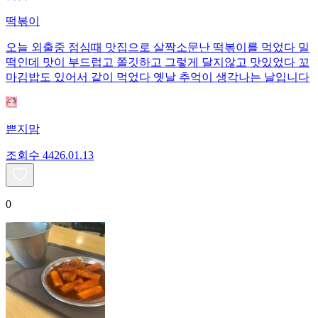
떡볶이
오늘 외출중 점심때 맛집으로 살짝소문난 떡볶이를 먹었다 밀
떡인데 맛이 부드럽고 쫄깃하고 그렇게 달지않고 맛있었다 꼬
마김밥도 있어서 같이 먹었다 옛날 추억이 생각나는 날입니다
쁜지맘
조회수
44
26.01.13
0