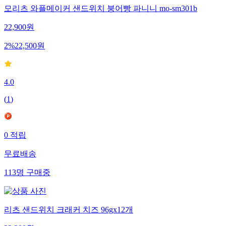
모리츠 와플메이커 샌드위치 붕어빵 파니니 mo-sm301b
22,900
원
2
%
22,500
원
4.0
(
1
)
0
적립
무료배송
113
명
구매중
리츠 샌드위치 크래커 치즈 96gx12개