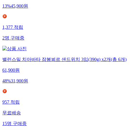
13
%
45,900
원
1,377
적립
2
명
구매중
밸런스밀 치아바타 잠봉뵈르 샌드위치 3입(390g) x2개(총 6개)
61,900
원
48
%
31,900
원
957
적립
무료배송
15
명
구매중