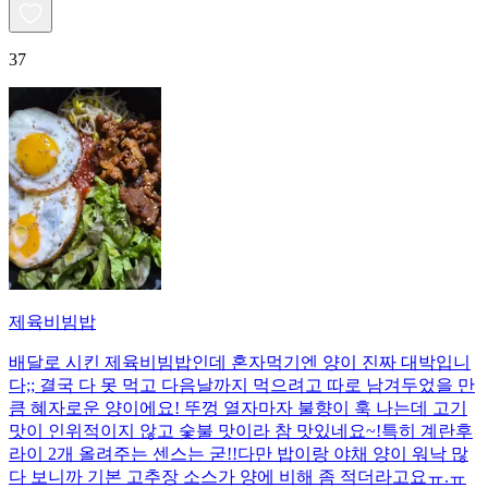
37
제육비빔밥
배달로 시킨 제육비빔밥인데 혼자먹기엔 양이 진짜 대박입니
다;; 결국 다 못 먹고 다음날까지 먹으려고 따로 남겨두었을 만
큼 혜자로운 양이에요! 뚜껑 열자마자 불향이 훅 나는데 고기
맛이 인위적이지 않고 숯불 맛이라 참 맛있네요~!특히 계란후
라이 2개 올려주는 센스는 굳!! ​다만 밥이랑 야채 양이 워낙 많
다 보니까 기본 고추장 소스가 양에 비해 좀 적더라고요ㅠ.ㅠ