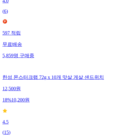
4.0
(
6
)
597
적립
무료배송
5,859
명
구매중
한성 몬스터크랩 72g x 10개 맛살 게살 샌드위치
12,500
원
18
%
10,200
원
4.5
(
15
)