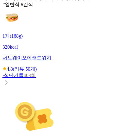
#일반식 #간식
1개(168g)
320kcal
서브웨이
오이샌드위치
4.8
(리뷰
50
개)
·
식단기록
403회