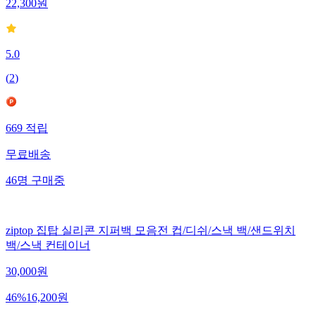
22,300
원
5.0
(
2
)
669
적립
무료배송
46
명
구매중
ziptop 집탑 실리콘 지퍼백 모음전 컵/디쉬/스낵 백/샌드위치
백/스낵 컨테이너
30,000
원
46
%
16,200
원