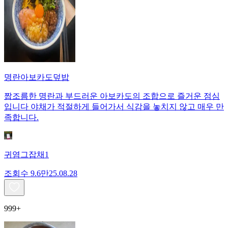
명란아보카도덮밥
짭조름한 명란과 부드러운 아보카도의 조합으로 즐거운 점심
입니다 야채가 적절하게 들어가서 식감을 놓치지 않고 매우 만
족합니다.
귀염그잡채1
조회수
9.6만
25.08.28
999+