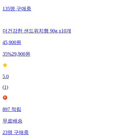
135
명
구매중
더건강한 샌드위치햄 90g x10개
45,900
원
35
%
29,900
원
5.0
(
1
)
897
적립
무료배송
23
명
구매중