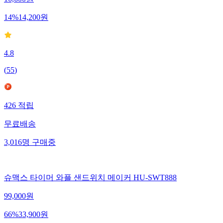
14
%
14,200
원
4.8
(
55
)
426
적립
무료배송
3,016
명
구매중
슈맥스 타이머 와플 샌드위치 메이커 HU-SWT888
99,000
원
66
%
33,900
원