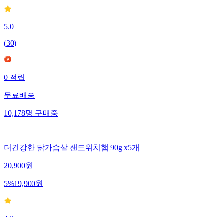
5.0
(
30
)
0
적립
무료배송
10,178
명
구매중
더건강한 닭가슴살 샌드위치햄 90g x5개
20,900
원
5
%
19,900
원