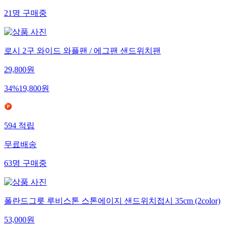
21
명
구매중
로시 2구 와이드 와플팬 / 에그팬 샌드위치팬
29,800
원
34
%
19,800
원
594
적립
무료배송
63
명
구매중
폴란드그릇 루비스톤 스톤에이지 샌드위치접시 35cm (2color)
53,000
원