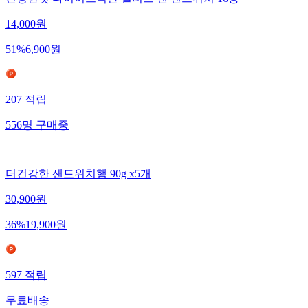
건강한핏 다이어트식단 샐러드 앤 샌드위치 16종
14,000
원
51
%
6,900
원
207
적립
556
명
구매중
더건강한 샌드위치햄 90g x5개
30,900
원
36
%
19,900
원
597
적립
무료배송