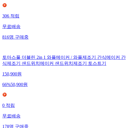
306
적립
무료배송
816
명
구매중
토마스풀 더블린 2in 1 와플메이커 / 와플제조기 간식메이커 간
식제조기 샌드위치메이커 샌드위치제조기 토스트기
150,900
원
66
%
50,900
원
0
적립
무료배송
178
명
구매중