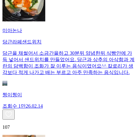
미아논나
당근라페샌드위치
당근을 채썰어서 소금간을하고 30분뒤 양념한뒤 식빵안에 가
득 넣어서 샌드위치를 만들었어요. 당근과 상추의 아삭함과 계
란의 담백함이 조화가 잘 이루는 음식이였어요^^ 칼로리가 생
각보다 적게 나가고 배는 부르고 아주 만족하는 음식입니다.
쩡이쩡이
조회수
1만
26.02.14
107