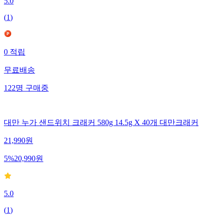
5.0
(
1
)
0
적립
무료배송
122
명
구매중
대만 누가 샌드위치 크래커 580g 14.5g X 40개 대만크래커
21,990
원
5
%
20,990
원
5.0
(
1
)