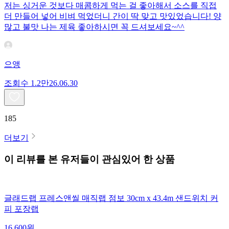
저는 싱거운 것보다 매콤하게 먹는 걸 좋아해서 소스를 직접
더 만들어 넣어 비벼 먹었더니 간이 딱 맞고 맛있었습니다! 양
많고 불맛 나는 제육 좋아하시면 꼭 드셔보세요~^^
으앵
조회수
1.2만
26.06.30
185
더보기
이 리뷰를 본 유저들이 관심있어 한 상품
글래드랩 프레스앤씰 매직랩 점보 30cm x 43.4m 샌드위치 커
피 포장랩
16,600
원