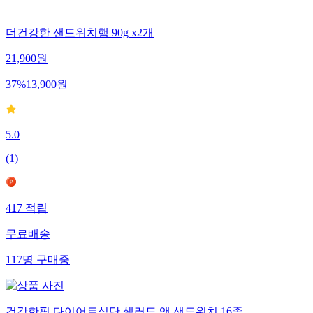
더건강한 샌드위치햄 90g x2개
21,900
원
37
%
13,900
원
5.0
(
1
)
417
적립
무료배송
117
명
구매중