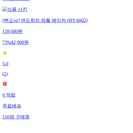
[벤소닉] 샌드위치 와플 메이커 (HY-6602)
159,000
원
73
%
42,900
원
5.0
(
2
)
0
적립
무료배송
116
명
구매중