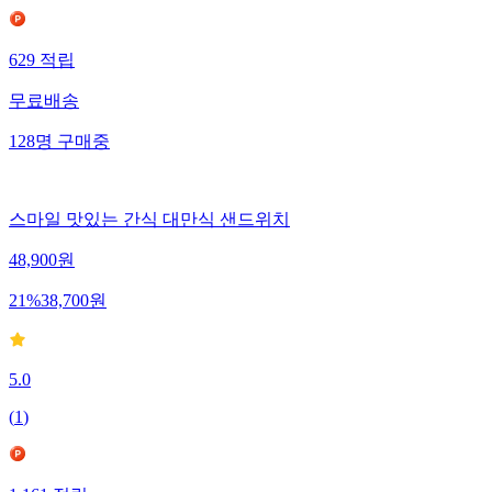
629
적립
무료배송
128
명
구매중
스마일 맛있는 간식 대만식 샌드위치
48,900
원
21
%
38,700
원
5.0
(
1
)