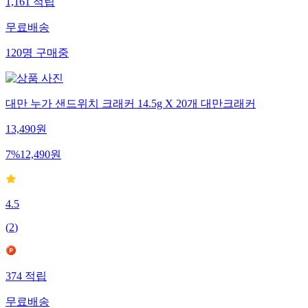
1,161
적립
무료배송
120
명
구매중
대만 누가 샌드위치 크래커 14.5g X 20개 대만크래커
13,490
원
7
%
12,490
원
4.5
(
2
)
374
적립
무료배송